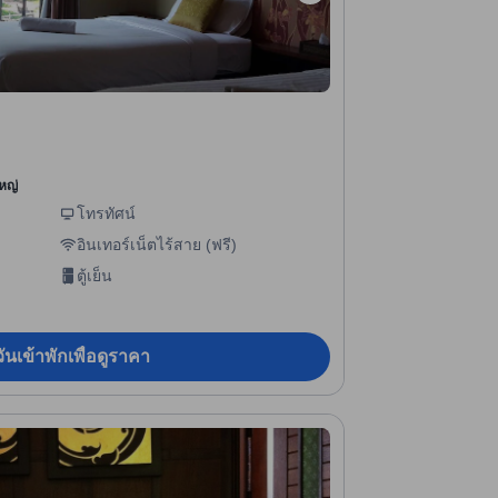
หญ่
โทรทัศน์
อินเทอร์เน็ตไร้สาย (ฟรี)
ตู้เย็น
ันเข้าพักเพื่อดูราคา