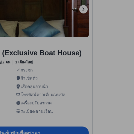
ส์ (Exclusive Boat House)
หญ่ 2 คน
1 เตียงใหญ่
กระจก
ผ้าเช็ดตัว
เสื้อคลุมอาบน้ำ
โทรทัศน์ดาวเทียม/เคเบิล
เครื่องปรับอากาศ
ระเบียง/ชานเรือน
ันเข้าพักเพื่อดูราคา