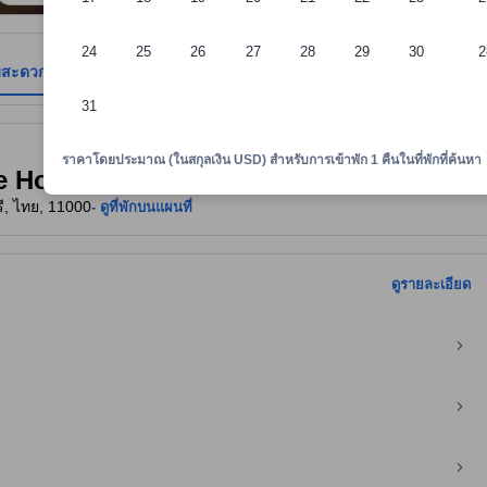
24
25
26
27
28
29
30
2
มสะดวก
รีวิว
ตำแหน่งที่ตั้ง
นโยบายที่พัก
31
าพักทราบถึงความสะดวกสบายและสิ่งอำนวยความสะดวกที่คาดว่าน่าจะได้รับ ณ ท
ราคาโดยประมาณ (ในสกุลเงิน USD) สำหรับการเข้าพัก 1 คืนในที่พักที่ค้นหา
ee Homestay)
รี, ไทย, 11000
- ดูที่พักบนแผนที่
ดูรายละเอียด