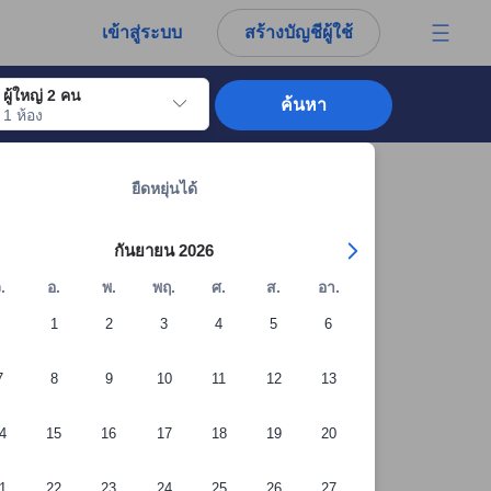
การณ์ตรงของผู้เข้าพักอย่างแท้จริง
เข้าสู่ระบบ
สร้างบัญชีผู้ใช้
ผู้ใหญ่ 2 คน
ค้นหา
1 ห้อง
อไปถึงวันเช็คอินที่ต้องการ ให้กดปุ่ม Enter เพื่อเลือกวันเช็คอินดังกล่าว ทำซ้ำขั้นต
ดูที่พักทั้งหมดในนนทบุรี: 199 แห่ง
ยืดหยุ่นได้
กันยายน 2026
.
อ.
พ.
พฤ.
ศ.
ส.
อา.
1
2
3
4
5
6
7
8
9
10
11
12
13
4
15
16
17
18
19
20
1
22
23
24
25
26
27