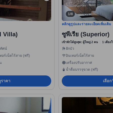
1/8
คลิกดูรูปและรายละเอียดเพิ่มเติม
 Villa)
ซูพีเรีย (Superior)
เข้าพักได้สูงสุด: ผู้ใหญ่ 2 คน
1 เตียงใ
ทัศน์
ฝักบัว
ทอร์เน็ตไร้สาย (ฟรี)
อินเทอร์เน็ตไร้สาย
็น
เครื่องปรับอากาศ
น้ำดื่มบรรจุขวด (ฟรี)
อดูราคา
เลือกว