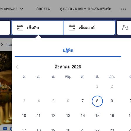
เข้าพัก ดังนั้น คะแนนรีวิวและความคิดเห็นที่แสดงบนอโกด้า จึงมาจากประสบ
นทางขนส่ง
กิจกรรม
คูปองส่วนลด + ข้อเสนอพิเศษ
อปุ่ม Tab เพื่อเลื่อนหาคำที่ต้องการ แล้วกดปุ่ม Enter เพื่อเลือก
เช็คอิน
เช็คเอาต์
กด Enter เพื่อเลือกวันที่ ใช้ปุ่มลูกศรเพื่อเลือกวันเช็คอินและเช็คเอาต์ เมื่
นนทบุรี เซอร์วิส อพาร์ตเมนต์
(
8
)
จอง นนท์นที โฮมสเตย์
ปฏิทิน
สิงหาคม 2026
จ.
อ.
พ.
พฤ.
ศ.
ส.
อา.
จ
1
2
3
4
5
6
7
8
9
10
11
12
13
14
15
16
1
ดูรูปทั้งหมด
17
18
19
20
21
22
23
2