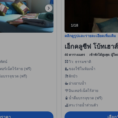
1/18
คลิกดูรูปและรายละเอียดเพิ่มเติม
เอ็กคลูซีฟ โบ้ทเฮา
40 ตารางเมตร
เข้าพักได้สูงสุด: ผู้ใ
ทัศน์
วิว: ธรรมชาติ
ทอร์เน็ตไร้สาย (ฟรี)
ของใช้ในห้องน้ำ
ื่มบรรจุขวด (ฟรี)
ฝักบัว
อ่างอาบน้ำ
อินเทอร์เน็ตไร้สาย
น้ำดื่มบรรจุขวด (ฟรี)
สระว่ายน้ำส่วนตัว
อดูราคา
เลือกว