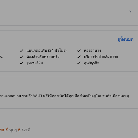
ดูทั้งหมด
แผนกต้อนรับ (24 ชั่วโมง)
ห้องอาหาร
ิน
ห้องสำหรับครอบครัว
บริการรับฝากสัมภาระ
รูมเซอร์วิส
ศูนย์ธุรกิจ
งสะดวกสบาย รวมถึง Wi-Fi ฟรีให้ท่องเน็ตได้ทุกเมื่อ ที่พักตั้งอยู่ในย่านตัวเมืองนนทบุรี
จและร้านอาหารอร่อยๆ ที่พัก 3.0 ดาวนี้มีห้องอาหาร การเข้าพักจึงผ่อนคลายและสะดวก
บุรี
ทุกๆ
6
นาที