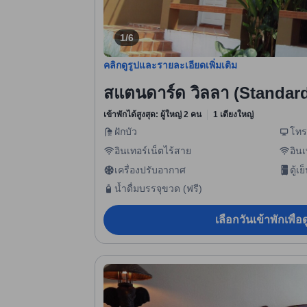
1/6
คลิกดูรูปและรายละเอียดเพิ่มเติม
สแตนดาร์ด วิลลา (Standard
เข้าพักได้สูงสุด: ผู้ใหญ่ 2 คน
1 เตียงใหญ่
ฝักบัว
โทร
อินเทอร์เน็ตไร้สาย
อินเ
เครื่องปรับอากาศ
ตู้เย
น้ำดื่มบรรจุขวด (ฟรี)
เลือกวันเข้าพักเพื่