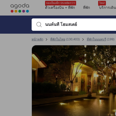
รีวิวทั้งหมดของอโกด้ามาจากผู้เข้าพักจริง ซึ่งเขียนหลังจากการเดินทางไป
tooltip
ดูรายละเอียดเพิ่มเติม
ความสะอาด 3.4 เต็ม 10 คะแนน
สิ่งอำนวยความสะดวก 3 เต็ม 10 คะแนน
ทำเลที่ตั้ง 3.6 เต็ม 10 คะแนน
ความสะดวกสบายและคุณภาพของห้องพัก 3.5 เต็ม 10 คะแนน
การให้บริการของพนักงาน 3.5 เต็ม 10 คะแนน
คุ้มค่ากับเงินที่จ่าย 4 เต็ม 10 คะแนน
จองเป็นแพ็ก ประหยัดกว่า!
ใหม่!
ตั๋วเครื่องบิน + ที่พัก
ที่พัก
บริการเดิ
พิมพ์ชื่อที่พักหรือคำที่ต้องการค้นหา จากนั้นใช้ปุ่มลูกศรหรื
หน้าหลัก
ที่พักในไทย
(
130,403
)
ที่พักในนนทบุรี
(
199
)