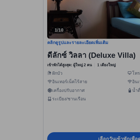
1/10
คลิกดูรูปและรายละเอียดเพิ่มเติม
ดีลักซ์ วิลลา (Deluxe Villa)
เข้าพักได้สูงสุด: ผู้ใหญ่ 2 คน
1 เตียงใหญ่
ฝักบัว
โทร
อินเทอร์เน็ตไร้สาย
อินเ
เครื่องปรับอากาศ
น้ำด
ระเบียง/ชานเรือน
เลือกวันเข้าพักเพื่