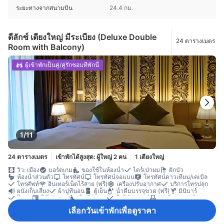
ระยะทางจากสนามบิน
24.4 กม.
ดีลักซ์ เตียงใหญ่ มีระเบียง (Deluxe Double
24 ตารางเมตร
Room with Balcony)
ผู้เข้าพักเป็นคู่/คู่รักชอบที่พักนี้
1/11
24 ตารางเมตร
เข้าพักได้สูงสุด: ผู้ใหญ่ 2 คน
1 เตียงใหญ่
วิว: เมือง
บอร์ดเกม
ของใช้ในห้องน้ำ
ไดร์เป่าผม
ฝักบัว
ห้องน้ำส่วนตัว
โทรทัศน์
โทรทัศน์จอแบน
โทรทัศน์ดาวเทียม/เคเบิล
โทรศัพท์
อินเทอร์เน็ตไร้สาย (ฟรี)
เครื่องปรับอากาศ
บริการโทรปลุก
ผนังเก็บเสียง
ผ้าปูที่นอน
ตู้เย็น
น้ำดื่มบรรจุขวด (ฟรี)
มินิบาร์
โซฟา
โต๊ะทำงาน
พื้นที่นั่งเล่น
พื้นไม้/ปาเกต์
ระเบียง/ชานเรือน
ตู้เสื้อผ้า
ราวตากผ้า
ตู้เซฟในห้องพัก
ตู้นิรภัยสำหรับเก็บแล็ปท็อป
เลือกวันเข้าพักเพื่อดูราคา
ห้องปลอดบุหรี่