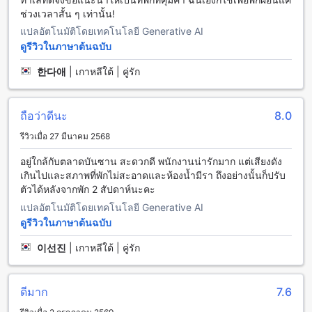
ช่วงเวลาสั้น ๆ เท่านั้น!
สิ่งอำนวยความสะดวกในห้องพักที่ โอเชียน แอนด์ โอเล่ ป่าตอง
แปลอัตโนมัติโดยเทคโนโลยี Generative AI
ดูรีวิวในภาษาต้นฉบับ
สัมผัสความสะดวกสบายในทุกการเข้าพักที่ โอเชียน แอนด์ โอเล่
ป่าตอง ห้องพักของเรามีเครื่องปรับอากาศที่เย็นสบายเพื่อให้คุณ
한다애
|
เกาหลีใต้ | คู่รัก
รู้สึกสดชื่นตลอดวัน พร้อมด้วยทีวีจอแบนพร้อมช่องสัญญาณ
ดาวเทียมและเคเบิลทีวี เพื่อความบันเทิงในช่วงเวลาพักผ่อนของ
คุณ นอกจากนี้ยังมีมินิบาร์และตู้เย็นที่เต็มไปด้วยเครื่องดื่มและ
ถือว่าดีนะ
8.0
ของว่าง เพื่อความสะดวกสบายสูงสุดในทุกโอกาส
ห้องพักของเราได้เตรียมอุปกรณ์อำนวยความสะดวกอย่างครบครัน
รีวิวเมื่อ 27 มีนาคม 2568
เช่น เครื่องเป่าผม สบู่และเครื่องใช้ส่วนตัว รวมถึงผ้าปูที่นอน
อยู่ใกล้กับตลาดบันซาน สะดวกดี พนักงานน่ารักมาก แต่เสียงดัง
คุณภาพสูงและผ้าม่านกันแสงเพื่อให้คุณได้พักผ่อนอย่างเต็มที่
เกินไปและสภาพที่พักไม่สะอาดและห้องน้ำมีรา ถึงอย่างนั้นก็ปรับ
นอกจากนี้ยังมีระเบียงหรือชานบ้านให้คุณสามารถชมวิวและผ่อน
ตัวได้หลังจากพัก 2 สัปดาห์นะคะ
คลายไปกับบรรยากาศรอบๆ โรงแรมในทุกเช้าหรือช่วงเย็น
แปลอัตโนมัติโดยเทคโนโลยี Generative AI
ประสบการณ์การรับประทานอาหารที่ โอเชียน แอนด์ โอเล่ ป่า
ดูรีวิวในภาษาต้นฉบับ
ตอง
이선진
|
เกาหลีใต้ | คู่รัก
ที่ โอเชียน แอนด์ โอเล่ ป่าตอง คุณจะได้สัมผัสกับบรรยากาศ
อบอุ่นและเป็นกันเองในร้านกาแฟที่ออกแบบมาเพื่อให้แขกของ
โรงแรมได้พักผ่อนและเพลิดเพลินกับเครื่องดื่มร้อนหรือเย็น พร้อม
ดีมาก
7.6
บริการอาหารเช้าสไตล์คอนติเนนทัลที่พร้อมเสิร์ฟทุกเช้า เพื่อเริ่ม