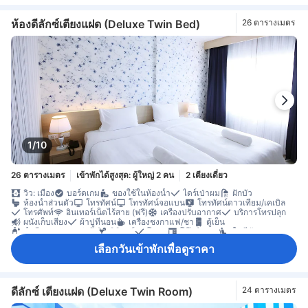
ห้องดีลักซ์เตียงแฝด (Deluxe Twin Bed)
26 ตารางเมตร
1/10
26 ตารางเมตร
เข้าพักได้สูงสุด: ผู้ใหญ่ 2 คน
2 เตียงเดี่ยว
วิว: เมือง
บอร์ดเกม
ของใช้ในห้องน้ำ
ไดร์เป่าผม
ฝักบัว
ห้องน้ำส่วนตัว
โทรทัศน์
โทรทัศน์จอแบน
โทรทัศน์ดาวเทียม/เคเบิล
โทรศัพท์
อินเทอร์เน็ตไร้สาย (ฟรี)
เครื่องปรับอากาศ
บริการโทรปลุก
ผนังเก็บเสียง
ผ้าปูที่นอน
เครื่องชงกาแฟ/ชา
ตู้เย็น
น้ำดื่มบรรจุขวด (ฟรี)
มินิบาร์
โซฟา
โต๊ะทำงาน
พื้นที่นั่งเล่น
พื้นไม้/ปาเกต์
ห้องเชื่อมถึงกัน
ตู้เสื้อผ้า
ราวตากผ้า
ตู้เซฟในห้องพัก
เลือกวันเข้าพักเพื่อดูราคา
ตู้นิรภัยสำหรับเก็บแล็ปท็อป
ห้องปลอดบุหรี่
ดีลักซ์ เตียงแฝด (Deluxe Twin Room)
24 ตารางเมตร