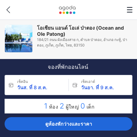
โอเชียน แอนด์ โอเล่ ป่าตอง (Ocean and
Ole Patong)
184/21 ถนน ผังเมืองสาย ก, ตำบล ป่าตอง, อำเภอ กะทู้, ป่า
ตอง, ภูเก็ต, ภูเก็ต, ไทย, 83150
จองที่พักออนไลน์
เช็คอิน
เช็คเอาต์
วันส. ที่ 8 ส.ค.
วันอา. ที่ 9 ส.ค.
1
2
0
ห้อง
ผู้ใหญ่
เด็ก
ดูห้องพักว่างและราคา