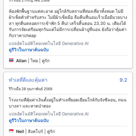
รีวิวเมื่อ 2 กรกฎาคม 2569
ต้นวันใหม่อย่างสดชื่นและเต็มเปี่ยมไปด้วยพลัง นอกจากนี้
โรงแรมยังให้บริการทำความสะอาดห้องพักทุกวัน เพื่อให้แขกได้
ห้องพักพื้นฐานแต่สะอาด อยู่ใกล้กับสถานที่ท่องเที่ยวทั้งหมด ไม่มี
รับความสะอาดและความสะดวกสบายในทุกช่วงเวลาที่เข้าพัก
ผ้าเช็ดตัวสำหรับสระ ไม่มีผ้าเช็ดมือ ลืมคืนที่นอนเร็วเมื่อมีมวยบาง
ลา ทุกคืนตลอดการเข้าพัก 5 คืน! เสร็จสิ้นตอน 23.30 น. เตียงได้
ห้องพักสุดหรูที่ โอเชียน แอนด์ โอเล่ ป่าตอง สำหรับทุกความ
รับการจัดเตรียมทุกวันแต่ไม่มีการเปลี่ยนผ้าปูที่นอน ยังถือว่าคุ้มค่า
ต้องการ
กับราคาcheap
แปลอัตโนมัติโดยเทคโนโลยี Generative AI
สัมผัสความสะดวกสบายในห้องดีลักซ์ทวินเบด ขนาด 26 ตาราง
ดูรีวิวในภาษาต้นฉบับ
เมตร ที่มาพร้อมเตียงเดี่ยวสองเตียง เหมาะสำหรับผู้ที่เดินทางเป็นก
ลุ่มหรือครอบครัวเล็กๆ ที่ต้องการความเป็นส่วนตัวและความ
Allan
|
ไทย | คู่รัก
สะดวกสบายในทุกการพักผ่อน นอกจากนี้ยังมีห้องดีลักซ์ดับเบิล
พร้อมระเบียง ขนาด 24 ตารางเมตร ที่ตกแต่งอย่างลงตัวและมี
บรรยากาศผ่อนคลาย เพื่อให้คุณได้เพลิดเพลินกับวิวและความเป็น
ทำเลที่ดีและคุ้มค่า
9.2
ส่วนตัวในทุกช่วงเวลา การจองห้องพักเหล่านี้ผ่าน Agoda จะช่วย
ให้คุณได้รับราคาที่ดีที่สุด พร้อมประสบการณ์การจองที่ง่ายและไร้
รีวิวเมื่อ 28 กุมภาพันธ์ 2569
ความยุ่งยาก ทำให้การเดินทางของคุณเป็นเรื่องง่ายและ
สนุกสนานมากขึ้น
โรงแรมที่คุ้มค่าเงินตั้งอยู่ในทำเลที่ยอดเยี่ยมใกล้กับจังซีลอน, ถนน
บางลา และหาดป่าตอง
สำรวจความงดงามของป่าตองในภูเก็ต
แปลอัตโนมัติโดยเทคโนโลยี Generative AI
ดูรีวิวในภาษาต้นฉบับ
ป่าตองเป็นหนึ่งในสถานที่ท่องเที่ยวยอดนิยมของภูเก็ตที่เต็มไปด้วย
ชีวิตชีวาและความสนุกสนาน ด้วยชายหาดที่ยาวและทรายขาว
Neil
|
สิงคโปร์ | คู่รัก
ละเอียด เป็นสถานที่เหมาะสำหรับการพักผ่อนและสนุกสนานกับ