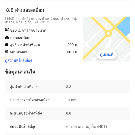
8.8
ทำเลยอดเยี่ยม
184/21 ถนน ผังเมืองสาย ก, ตำบล ป่าตอง, อำเภอ กะทู้,
ป่าตอง, ภูเก็ต, ภูเก็ต, ไทย, 83150
820 เมตร จากชายหาด
ย่านยอดนิยม
ศูนย์การค้าจังซีลอน
290 ม.
ถนนบางลา
600 ม.
ดูแผนที่
ดูสถานที่ใกล้เคียง
ข้อมูลน่าสนใจ
คุ้มค่ากับเงินที่จ่าย
8.3
ระยะทางจากใจกลางเมือง
10 km
คะแนนของทำเลที่ตั้ง
8.8
สนามบินใกล้ที่สุด
ท่าอากาศยานภูเก็ต (HKT)