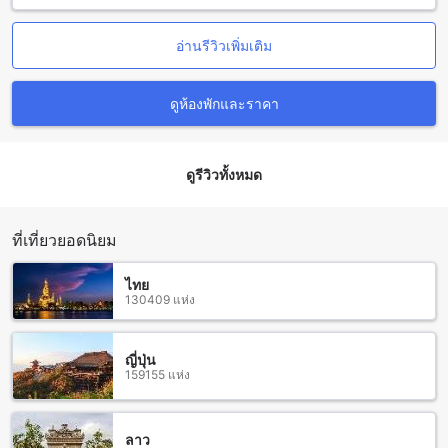
กิจกรรมทางน้ำ เช่น การว่ายน้ำ เล่นเซิร์ฟ หรือพักผ่อนบนเก้าอี้
ชายหาดพร้อมเครื่องดื่มเย็นๆ ในบรรยากาศที่ผ่อนคลายและเป็น
อ่านรีวิวเพิ่มเติม
กันเอง นอกจากชายหาดแล้ว ป่าตองยังเต็มไปด้วยร้านอาหาร
คาเฟ่ บาร์ และร้านค้าแฟชั่นมากมาย ที่จะทำให้คุณได้สัมผัสกับ
วัฒนธรรมและความเป็นอยู่ของชาวภูเก็ตอย่างใกล้ชิด ในยาม
ดูห้องพักและราคา
ค่ำคืน ป่าตองกลายเป็นศูนย์กลางของความสนุกสนานและความ
บันเทิง ด้วยถนนคนเดินที่เต็มไปด้วยแผงขายของและร้านอาหาร
สดใหม่ พร้อมทั้งคลับและบาร์ที่มีการแสดงสดและดีเจเปิดเพลงให้
ดูรีวิวทั้งหมด
คุณได้เต้นรำจนดึกดื่น สถานที่นี้ไม่เพียงแต่เป็นจุดหมายสำหรับนัก
ท่องเที่ยวที่ชื่นชอบความสนุกสนาน แต่ยังเป็นจุดที่คุณสามารถ
สัมผัสกับบรรยากาศของชีวิตกลางคืนที่มีเสน่ห์และเต็มไปด้วย
ความทรงจำที่น่าประทับใจในภูเก็ต
ที่เที่ยวยอดนิยม
การเดินทางจากสนามบินภูเก็ตสู่ โอเชียน แอนด์ โอเล่ ป่าตอง
ไทย
130409 แห่ง
เมื่อเดินทางมาถึงสนามบินภูเก็ต นักท่องเที่ยวสามารถเลือกใช้
บริการรถแท็กซี่หรือรถรับจ้างส่วนตัวเพื่อความสะดวกสบายและ
รวดเร็วในการเดินทางไปยัง โอเชียน แอนด์ โอเล่ ป่าตอง ซึ่งตั้ง
ญี่ปุ่น
159155 แห่ง
อยู่ในย่านป่าตองที่เป็นศูนย์กลางของความสนุกสนานและความ
บันเทิงในภูเก็ต โดยใช้เวลาประมาณ 45 นาทีถึง 1 ชั่วโมง ขึ้นอยู่
กับสภาพการจราจร การนั่งแท็กซี่จากสนามบินจะเป็นตัวเลือกที่
สะดวกที่สุดสำหรับกลุ่มครอบครัวหรือผู้เดินทางเป็นกลุ่มใหญ่
ลาว