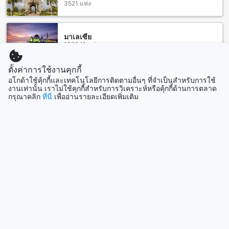
3521 แห่ง
นอกจากนี้ยังสามารถเช่ารถยนต์ขับเองหรือใช้บริการรถรับส่งที่จัด
เตรียมไว้ล่วงหน้ากับโรงแรมเพื่อความสะดวกและปลอดภัยมากยิ่ง
ขึ้น
มาเลเซีย
108041 แห่ง
สถานที่ท่องเที่ยวใกล้ โอเชียน แอนด์ โอเล่ ป่าตองในภูเก็ต
โรงแรม โอเชียน แอนด์ โอเล่ ป่าตอง ตั้งอยู่ในทำเลที่สะดวกสบาย
ตั้งค่าการใช้งานคุกกี้
ใกล้กับถนนบางลา ซึ่งเป็นศูนย์กลางความคึกคักของภูเก็ต คุณ
สิงคโปร์
อโกด้าใช้คุ้กกี้และเทคโนโลยีการติดตามอื่นๆ ที่จำเป็นสำหรับการใช้
1501 แห่ง
สามารถเดินเพียงไม่กี่นาทีเพื่อสัมผัสกับความสนุกสนานและ
งานเท่านั้น เราไม่ใช้คุกกี้สำหรับการวิเคราะห์หรือคุ้กกี้ด้านการตลาด
กรุณาคลิก
ที่นี่
เพื่ออ่านรายละเอียดเพิ่มเติม
บรรยากาศของถนนสายนี้ ที่เต็มไปด้วยร้านค้า ร้านอาหาร และ
บาร์สุดฮิป อีกทั้งยังอยู่ใกล้กับหาดป่าตอง ซึ่งเป็นหาดยอดนิยมที่นัก
แสดงเพิ่ม
ท่องเที่ยวมาพักผ่อนและเล่นน้ำทะเลอย่างเต็มที่ สำหรับผู้ที่สนใจ
กิจกรรมทางน้ำหรือความสนุกสนานบนชายหาด ก็สามารถเดินไป
ดูทั้งหมด
ยังบานาน่าบีช, หาดพาราไดซ์บีช และหาดไตรตรัง ซึ่งเป็นจุดเช็ค
อินยอดนิยมที่เต็มไปด้วยความงดงามของธรรมชาติและ
บรรยากาศผ่อนคลาย นอกจากนี้ยังใกล้กับสนามมวยป่าตองและ
ที่เที่ยวกำลังมาแรง
สนามมวยบางลา สำหรับผู้ที่สนใจชมการแข่งขันมวยไทยแบบสด
ๆ หรือเข้าร่วมกิจกรรมทางวัฒนธรรมในพื้นที่นี้ รวมถึงสามารถ
สิงคโปร์
เดินทางไปยังเกาะต่าง ๆ อย่างเกาะแอว, เกาะบอน และเกาะรัง
สิงคโปร์
ใหญ่ ซึ่งเป็นจุดหมายปลายทางสำหรับการดำน้ำและท่องเที่ยวเชิง
ธรรมชาติที่น่าประทับใจในภูเก็ต
ฮานอย