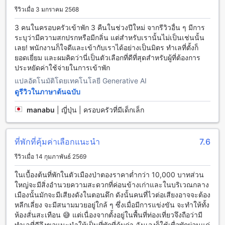
เรียบร้อยได้อย่างง่ายดาย นอกจากนี้ยังมีตู้เซฟนิรภัยในห้องพักและ
รีวิวเมื่อ 3 มกราคม 2568
พื้นที่สาธารณะ เพื่อความอุ่นใจในเรื่องความปลอดภัยของ
ทรัพย์สินส่วนตัวของคุณ อีกทั้งยังมี Wi-Fi ฟรีในทุกห้องพักและ
3 คนในครอบครัวเข้าพัก 3 คืนในช่วงปีใหม่ จากรีวิวอื่น ๆ มีการ
พื้นที่ส่วนกลาง เพื่อให้คุณเชื่อมต่อกับโลกภายนอกได้อย่างไม่มี
ระบุว่ามีความสกปรกหรือมีกลิ่น แต่สำหรับเรานั้นไม่เป็นเช่นนั้น
สะดุด พร้อมบริการเก็บสัมภาระและทำความสะอาดรายวันเพื่อ
เลย! พนักงานก็ใจดีและเข้ากับเราได้อย่างเป็นมิตร ทำเลที่ตั้งก็
ความสะดวกสบายสูงสุดของแขกผู้เข้าพัก สำหรับผู้ที่ต้องการสูบ
ยอดเยี่ยม และผมคิดว่านี่เป็นตัวเลือกที่ดีที่สุดสำหรับผู้ที่ต้องการ
บุหรี่ ทางโรงแรมก็มีพื้นที่สำหรับสูบบุหรี่โดยเฉพาะ และพื้นที่ Wi-
ประหยัดค่าใช้จ่ายในการเข้าพัก
Fi ในพื้นที่สาธารณะช่วยให้คุณสามารถทำกิจกรรมต่าง ๆ ได้อย่าง
แปลอัตโนมัติโดยเทคโนโลยี Generative AI
สะดวกสบายในทุกช่วงเวลา
ดูรีวิวในภาษาต้นฉบับ
สิ่งอำนวยความสะดวกด้านการเดินทางที่ โอเชียน แอนด์ โอเล่ ป่า
manabu
|
ญี่ปุ่น | ครอบครัวที่มีเด็กเล็ก
ตอง
โรงแรม โอเชียน แอนด์ โอเล่ ป่าตอง ให้ความสะดวกสบายใน
ที่พักที่คุ้มค่าเลือกแนะนำ
7.6
การเดินทางด้วยบริการรับส่งสนามบินที่รวดเร็วและปลอดภัย เพื่อ
ให้แขกของเราสามารถเดินทางถึงที่พักได้อย่างสะดวกสบายทันที
รีวิวเมื่อ 14 กุมภาพันธ์ 2569
ที่มาถึงภูเก็ต นอกจากนี้ยังมีบริการเช่ารถยนต์ให้เลือกใช้งานตาม
ความต้องการ ไม่ว่าจะเป็นการเดินทางในเมืองหรือท่องเที่ยวใน
ในเบื้องต้นที่พักในตัวเมืองป่าตองราคาต่ำกว่า 10,000 บาทส่วน
สถานที่ต่างๆ รอบเกาะภูเก็ต ที่นี่จึงเป็นจุดเริ่มต้นที่สมบูรณ์แบบ
ใหญ่จะมีสิ่งอำนวยความสะดวกที่ค่อนข้างเก่าและในบริเวณกลาง
สำหรับการสำรวจความงามของภูเก็ตอย่างอิสระและสะดวกสบาย
เมืองนั้นมักจะมีเสียงดังในตอนดึก ดังนั้นคนที่ไวต่อเสียงอาจจะต้อง
ที่สุด และสำหรับผู้ที่ต้องการความคล่องตัวในทุกจังหวะเวลา
หลีกเลี่ยง จะมีสนามมวยอยู่ใกล้ ๆ ซึ่งเมื่อมีการแข่งขัน จะทำให้ทั้ง
บริการแท็กซี่ก็พร้อมให้บริการตลอด 24 ชั่วโมง เพื่อให้คุณเดินทาง
ห้องสั่นสะเทือน 😅 แต่เนื่องจากตั้งอยู่ในพื้นที่ท่องเที่ยวจึงถือว่ามี
อย่างง่ายดายและไร้กังวลในทุกโอกาส
ทำเลที่ดีจึงขอแนะนำให้เป็นที่พักที่คุ้มค่า ฉันเองก็ใช้เพื่อพักผ่อนแค่