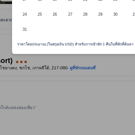
24
25
26
27
28
29
30
2
มสะดวก
รีวิว
ตำแหน่งที่ตั้ง
นโยบายที่พัก
31
24
งใจและเป็นที่ยอมรับ ทั้งยังลงประกาศกับอโกด้ามาอย่างยาวนาน และผ่านเกณฑ
าพักทราบถึงความสะดวกสบายและสิ่งอำนวยความสะดวกที่คาดว่าน่าจะได้รับ ณ ท
ราคาโดยประมาณ (ในสกุลเงิน USD) สำหรับการเข้าพัก 1 คืนในที่พักที่ค้นหา
ort)
โชยางดง, ซกโช, เกาหลีใต้, 217-080
- ดูที่พักบนแผนที่
ล้แหล่งท่องเที่ยว