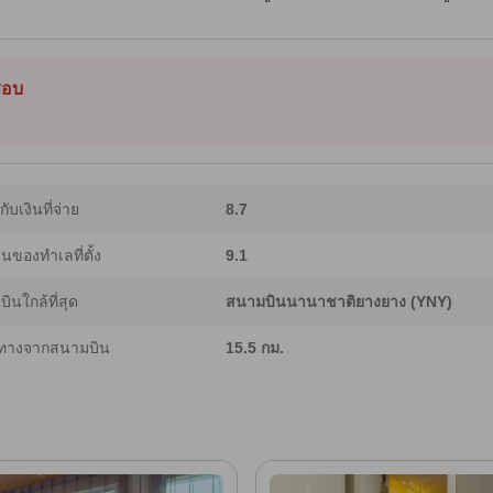
ายหาด และป้ายรถบัสอยู่ไม่ไกล แปมพัส รีสอร์ตตั้งอยู่ระหว่างหาดซกโชและทางขึ้น
ต้องการ และครัวที่อุปกรณ์ครบครันสำหรับทำอาหารเองหรือสั่งเดลิเวอรี่ ห้องพักมี
งใช้คุณภาพพรีเมียม บางห้องมองเห็นวิวภูเขาหรือทะเล ขับรถไม่นานก็ถึงอาไบวิลเลจและ
ป็นฐานที่ผ่อนคลายและเหมาะสำหรับนักเดินทางสองคนที่เน้นเวลากับชายหาด ตลาด
ve AI จึงอาจมีความคลาดเคลื่อนได้]
็ชอบ
ากับเงินที่จ่าย
8.7
ของทำเลที่ตั้ง
9.1
ินใกล้ที่สุด
สนามบินนานาชาติยางยาง (YNY)
ทางจากสนามบิน
15.5 กม.