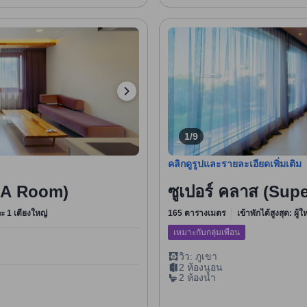
1/9
คลิกดูรูปและรายละเอียดเพิ่มเติม
s A Room)
ซูเปอร์ คลาส (Sup
ะ 1 เตียงใหญ่
165 ตารางเมตร
เข้าพักได้สูงสุด: ผู้
เหมาะกับกลุ่มเพื่อน
วิว: ภูเขา
2 ห้องนอน
2 ห้องน้ำ