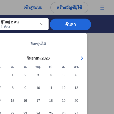
การณ์ตรงของผู้เข้าพักอย่างแท้จริง
เข้าสู่ระบบ
สร้างบัญชีผู้ใช้
ผู้ใหญ่ 2 คน
ค้นหา
1 ห้อง
อไปถึงวันเช็คอินที่ต้องการ ให้กดปุ่ม Enter เพื่อเลือกวันเช็คอินดังกล่าว ทำซ้ำขั้นต
ดูที่พักทั้งหมดในซกโช: 800 แห่ง
ยืดหยุ่นได้
กันยายน 2026
.
อ.
พ.
พฤ.
ศ.
ส.
อา.
1
2
3
4
5
6
7
8
9
10
11
12
13
4
15
16
17
18
19
20
+20 รูปภาพจากผู้เข้าพัก
1
22
23
24
25
26
27