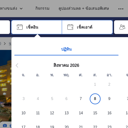
เข้าพัก ดังนั้น คะแนนรีวิวและความคิดเห็นที่แสดงบนอโกด้า จึงมาจากประสบ
ูงในซกโช
นทางขนส่ง
กิจกรรม
คูปองส่วนลด + ข้อเสนอพิเศษ
อปุ่ม Tab เพื่อเลื่อนหาคำที่ต้องการ แล้วกดปุ่ม Enter เพื่อเลือก
เช็คอิน
เช็คเอาต์
กด Enter เพื่อเลือกวันที่ ใช้ปุ่มลูกศรเพื่อเลือกวันเช็คอินและเช็คเอาต์ เมื่
)
ซกโช รีสอร์ต
(
23
)
จอง แปมพัส รีสอร์ต
ปฏิทิน
สิงหาคม 2026
จ.
อ.
พ.
พฤ.
ศ.
ส.
อา.
จ
1
2
3
4
5
6
7
8
9
10
11
12
13
14
15
16
1
ดูรูปทั้งหมด
17
18
19
20
21
22
23
2