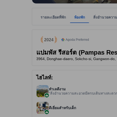
รายละเอียดที่พัก
ห้องพัก
สิ่งอำนวยควา
tooltip
tooltip
หนึ่งในที่พักที่ได้รับความนิยมสูงสุดของอโกด้าในปี 20
ที่พักแนะนำจากอโกด้า คือ ที่พักที่ได้รับความไว้วา
ที่พักเป็นผู้กำหนดระดับดาวเพื่อเป็นแนวทางให้ผู้เข้
tooltip
3 ดาวจาก 5 ดาว
2024
Agoda Preferred
แปมพัส รีสอร์ต (Pampas Res
3964, Donghae-daero, Sokcho-si, Gangwon-do, 
ไฮไลท์:
ทำเลดีงาม
สิ่งอำนวยความสะอวดมีครบเดินทางสะดวกใก
ดีเยี่ยมสำหรับเด็ก