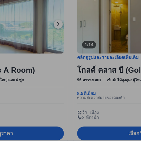
1/14
คลิกดูรูปและรายละเอียดเพิ่มเติม
ss A Room)
โกลด์ คลาส บี (G
งใหญ่ และ 4 ฟูก
96 ตารางเมตร
เข้าพักได้สูงสุด: ผู้ใ
8.5
ดีเยี่ยม
ความสะดวกสบายของห้องพัก
วิว: เมือง
2 ห้องน้ำ
อดูราคา
เลือกว