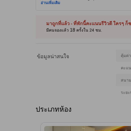
ครอบครัว มีกิจกรรมสบาย ๆ บนพื้นที่ มีร้านขายอาหารทะเล ช
อ่านเพิ่มเติม
เขาซอรัก มีทางเข้าไปยังชายหาดส่วนตัว บริการคอนเซียร์จตาม
เครื่องปรับอากาศ ฟรี Wi‑Fi ตู้เย็นมินิ ฝักบัวสดชื่น และขอ
ตลาดจุงอัง ซกโช สำหรับอาหารทะเลและช็อปปิ้งท้องถิ่น—เ
และการเดินวันเดียว [เนื้อหาบางส่วนใช้เทคโนโลยี Generati
มาถูกที่แล้ว - ที่พักนี้คะแนนรีวิวดี ใครๆ ก
18
มีคนจองแล้ว
ครั้งใน 24 ชม.
คุ้มค่
ข้อมูลน่าสนใจ
คะแนน
สนามบ
ระยะ
ประเภทห้อง