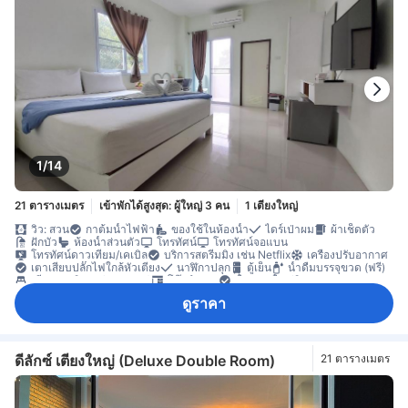
1/14
21 ตารางเมตร
เข้าพักได้สูงสุด: ผู้ใหญ่ 3 คน
1 เตียงใหญ่
วิว: สวน
กาต้มน้ำไฟฟ้า
ของใช้ในห้องน้ำ
ไดร์เป่าผม
ผ้าเช็ดตัว
ฝักบัว
ห้องน้ำส่วนตัว
โทรทัศน์
โทรทัศน์จอแบน
โทรทัศน์ดาวเทียม/เคเบิล
บริการสตรีมมิง เช่น Netflix
เครื่องปรับอากาศ
เตาเสียบปลั๊กไฟใกล้หัวเตียง
นาฬิกาปลุก
ตู้เย็น
น้ำดื่มบรรจุขวด (ฟรี)
เตียงยาวพิเศษ (> 2 เมตร)
โต๊ะทำงาน
พื้นกระเบื้อง/หินอ่อน
พื้นที่นั่งเล่น
ระเบียง/ชานเรือน
ห้องรับประทานอาหารแยกต่างหาก
ดูราคา
ตู้เสื้อผ้า
ราวตากผ้า
บริการด้านความปลอดภัย
ดีลักซ์ เตียงใหญ่ (Deluxe Double Room)
21 ตารางเมตร