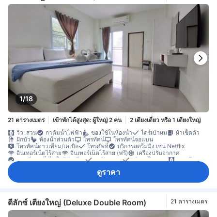
1/18
21 ตารางเมตร
เข้าพักได้สูงสุด: ผู้ใหญ่ 2 คน
2 เตียงเดี่ยว หรือ 1 เตียงใหญ่
วิว: สวน
กาต้มน้ำไฟฟ้า
ของใช้ในห้องน้ำ
ไดร์เป่าผม
ผ้าเช็ดตัว
ฝักบัว
ห้องน้ำส่วนตัว
โทรทัศน์
โทรทัศน์จอแบน
โทรทัศน์ดาวเทียม/เคเบิล
โทรศัพท์
บริการสตรีมมิง เช่น Netflix
อินเทอร์เน็ตไร้สาย
อินเทอร์เน็ตไร้สาย (ฟรี)
เครื่องปรับอากาศ
เตาเสียบปลั๊กไฟใกล้หัวเตียง
นาฬิกาปลุก
บริการโทรปลุก
ม่านทึบแสง
ฮีตเตอร์
ตู้เย็น
น้ำดื่มบรรจุขวด (ฟรี)
มินิบาร์
ดูราคา
เตียงยาวพิเศษ (> 2 เมตร)
โต๊ะทำงาน
พื้นกระเบื้อง/หินอ่อน
พื้นที่นั่งเล่น
พื้นไม้/ปาเกต์
ระเบียง/ชานเรือน
ห้องรับประทานอาหารแยกต่างหาก
ตู้เสื้อผ้า
ราวตากผ้า
ถังดับเพลิง
บริการด้านความปลอดภัย
ห้องปลอดบุหรี่
ดีลักซ์ เตียงใหญ่ (Deluxe Double Room)
21 ตารางเมตร