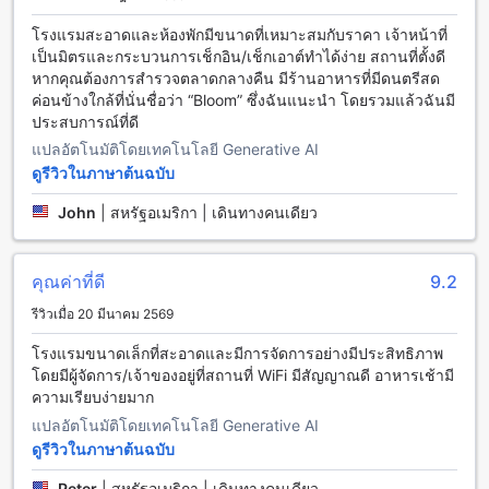
ต้นด้วยบริการรับส่งสนามบินซึ่งสะดวกและรวดเร็ว นอกจากนี้ยัง
โรงแรมสะอาดและห้องพักมีขนาดที่เหมาะสมกับราคา เจ้าหน้าที่
มีบริการทัวร์เพื่อช่วยสะสมความทรงจำที่ดีให้กับผู้เข้าพัก นอกจาก
เป็นมิตรและกระบวนการเช็กอิน/เช็กเอาต์ทำได้ง่าย สถานที่ตั้งดี
นี้ยังมีบริการจอดรถและบริการจอดรถแบบวาเลต ถ้าคุณต้องการ
หากคุณต้องการสำรวจตลาดกลางคืน มีร้านอาหารที่มีดนตรีสด
เดินทางด้วยรถส่วนตัว คุณสามารถเช่ารถได้ที่นี่ นอกจากนี้ยังมี
ค่อนข้างใกล้ที่นั่นชื่อว่า “Bloom” ซึ่งฉันแนะนำ โดยรวมแล้วฉันมี
บริการจัดหาตั๋ว อีกทั้งยังมีบริการจอดรถฟรีในสถานที่
ประสบการณ์ที่ดี
แปลอัตโนมัติโดยเทคโนโลยี Generative AI
สัมผัสความอร่อยที่ ปภังกร เฮาส์
ดูรีวิวในภาษาต้นฉบับ
ปภังกร เฮาส์ ให้บริการสถานที่รับประทานอาหารหลากหลายเลือก
John
|
สหรัฐอเมริกา | เดินทางคนเดียว
ที่จะทำให้คุณตื่นเต้นกับความอร่อยและความหลากหลายของเมนู
ร้านอาหารของโรงแรมมีเมนูอาหารท้องถิ่นและอาหารนานาชาติ
ที่ถูกสร้างขึ้นด้วยวัตถุดิบคุณภาพสูง เช่น อาหารทะเลสดๆ สเต็ก
คุณค่าที่ดี
9.2
เนื้ออร่อย และขนมหวานอร่อยๆ นอกจากนี้ยังมีบริการห้องอาหาร
ในห้อง ทำให้คุณสามารถสั่งอาหารได้ตามสะดวกของคุณ
รีวิวเมื่อ 20 มีนาคม 2569
นอกจากนี้ยังมีห้องครัวร่วมกันที่สามารถใช้งานได้ฟรี ทำให้คุณ
สามารถทำอาหารส่วนตัวได้ตามความต้องการ และเพื่อให้คุณมี
โรงแรมขนาดเล็กที่สะอาดและมีการจัดการอย่างมีประสิทธิภาพ
ความสะดวกสบายในการพักผ่อน โรงแรมยังมีบริการทำความ
โดยมีผู้จัดการ/เจ้าของอยู่ที่สถานที่ WiFi มีสัญญาณดี อาหารเช้ามี
สะอาดห้องประจำวัน
ความเรียบง่ายมาก
แปลอัตโนมัติโดยเทคโนโลยี Generative AI
ห้องพักที่สะดวกสบายและราคาประหยัดที่ ปภังกร เฮาส์
ดูรีวิวในภาษาต้นฉบับ
ปภังกร เฮาส์ มีห้องพักหลากหลายประเภทที่จะทำให้คุณรู้สึก
Peter
|
สหรัฐอเมริกา | เดินทางคนเดียว