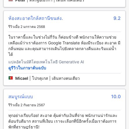
สะดวกสบายตลอดการเข้าพักของคุณในสุราษฎร์ธานี ห้อง
ประเภท Standard มีขนาด 21 ตารางเมตร และมีเตียงเดี่ยว 2
เตียงหรือเตียงคู่ คุณสามารถเลือกห้องที่เหมาะกับความต้องการ
ห้องสะอาดใกล้สถานีขนส่ง.
9.2
ของคุณได้อย่างสะดวกสบาย
เมื่อคุณทำการจองห้องพักที่ ปภังกร เฮาส์ผ่าน Agoda คุณจะได้รับ
รีวิวเมื่อ 2 มกราคม 2568
ประโยชน์อย่างมากมาย เช่น ราคาที่ดีที่สุดและประหยัดสุด ๆ ที่ไม่
ในราคานี้และในช่วงไม่กี่วัน ก็ค่อนข้างดี พนักงานให้ความช่วย
เคยมีที่อื่น และยังได้รับประสบการณ์ที่ง่ายและไม่ยุ่งยากในการ
เหลือแม้ว่าเราต้องการ Google Translate ห้องมีระเบียง สะอาด มี
ทำการจอง คุณสามารถเลือกห้องพักที่ตรงกับความต้องการของคุณ
กลิ่นหอม และคุณสามารถเดินไปยังตลาดกลางคืนและริมแม่น้ำ
และทำการจองได้อย่างสะดวกสบาย ไม่ต้องมีความกังวลใด ๆ
ได้
สุราษฎร์ธานี: ซิตี้เซ็นเตอร์ ที่แห่งศิลปวัฒนธรรม
แปลอัตโนมัติโดยเทคโนโลยี Generative AI
ดูรีวิวในภาษาต้นฉบับ
ซิตี้เซ็นเตอร์ เป็นที่พักที่ตั้งอยู่ใจกลางเมืองสุราษฎร์ธานี ทำให้คุณ
สามารถเข้าถึงสถานที่ท่องเที่ยวสำคัญได้อย่างง่ายดาย โรงแรมนี้
Micael
|
โปรตุเกส | เดินทางคนเดียว
เป็นสถานที่ที่มีความเป็นมากับศิลปวัฒนธรรมของเมือง
สุราษฎร์ธานี ที่พักนี้อยู่ใกล้กับห้างสรรพสินค้าชั้นนำ และสถานที่
ท่องเที่ยวสำคัญอื่นๆ เช่น วัดพระมหาธาตุวรมหาวิหาร และวัด
สมบูรณ์แบบ
10.0
พระนารายณ์ ซึ่งเป็นสถานที่ท่องเที่ยวที่น่าสนใจและมีความ
รีวิวเมื่อ 2 กันยายน 2567
สำคัญทางศิลปวัฒนธรรมในเมืองสุราษฎร์ธานี
ทุกอย่างเรียบร้อย! สะอาด คุ้มค่ากับเงินที่จ่าย พนักงานน่ารักและ
วิธีการเดินทางจากสนามบินสุราษฎร์ธานีไปยัง ปภังกร เฮาส์
ต้อนรับดีมาก สถานที่เงียบ เราจะเลือกที่นี่อีกครั้งเมื่อเราต้องการ
พักที่สุราษฎร์ธานี!