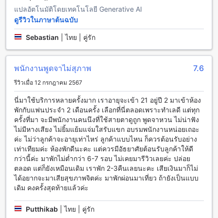
หากคุณกำลังวางแผนทริปสุราษฎร์ธานีและต้องการเข้าพักที่ ปภัง
แปลอัตโนมัติโดยเทคโนโลยี Generative AI
กร เฮาส์ ทางเลือกการเดินทางที่สะดวกสบายและรวดเร็วคือการ
ดูรีวิวในภาษาต้นฉบับ
ใช้บริการรถแท็กซี่หรือรถรับส่งจากสนามบินสุราษฎร์ธานี สนาม
บินตั้งอยู่ห่างจากที่พักเพียงประมาณ 20 กิโลเมตร และใช้เวลา
Sebastian
|
ไทย | คู่รัก
เดินทางประมาณ 30-40 นาทีก็สามารถเดินทางมาถึงที่พักได้แล้ว
อีกทางเลือกหนึ่งที่สะดวกและคุ้มค่าคือการเช่ารถ เมื่อเดินทางมา
ถึงสนามบินสุราษฎร์ธานี คุณสามารถเช่ารถจากบริษัทเช่ารถที่มี
พนักงานพูดจาไม่สุภาพ
7.6
บริการที่สนามบินได้เลย และใช้เวลาเดินทางประมาณ 30-40
นาทีเพื่อเดินทางจากสนามบินไปยังที่พัก
รีวิวเมื่อ 12 กรกฎาคม 2567
นอกจากนี้ หากคุณมีแผนการเดินทางที่ไม่ต้องการใช้รถส่วนตัว
คุณสามารถใช้บริการรถแท็กซี่หรือรถรับส่งสาธารณะที่สนามบิน
นี่มาใช้บริการหลายครั้งมาก เราอายุจะเข้า 21 อยู่ปี 2 มาเข้าห้อง
สุราษฎร์ธานีได้ โดยสามารถติดต่อและจองบริการได้ที่จุดบริการ
พักกับแฟนประจำ 2 เดือนครั้ง เลือกที่นี่ตลอดเพราะทำเลดี แต่ทุก
รถแท็กซี่หรือจุดรับ-ส่งรถที่สนามบิน
ครั้งที่มา จะมีพนักงานคนนึงที่ใช้สายตาดูถูก พูดจาหวน ไม่น่าฟัง
ไม่มีหางเสียง ไม่ยิ้มแย้มแจ่มใสรับแขก อบรมพนักงานหน่อยเถอะ
สถานที่ท่องเที่ยวใกล้เคียงที่ ปภังกร เฮาส์
ค่ะ ไม่ว่าลูกค้าจะอายุเท่าไหร่ ลูกค้าแบบไหน ก็ควรต้อนรับอย่าง
เท่าเทียมค่ะ ห้องพักดีนะคะ แต่ควรมีอัธยาศัยต้อนรับลูกค้าให้ดี
ปภังกร เฮาส์ ตั้งอยู่ในสุราษฎร์ธานีและมีสถานที่ท่องเที่ยวใกล้
กว่านี้ค่ะ มาพักไม่ต่ำกว่า 6-7 รอบ ไม่เคยมารีวิวเลยค่ะ ปล่อย
เคียงมากมายที่น่าสนใจ ศาลหลักเมืองสุราษฎร์ธานีเป็นหนึ่งใน
ตลอด แต่ก็ยังเหมือนเดิม เราพัก 2-3คืนเลยนะคะ เสียเงินมาก็ไม่
สถานที่สำคัญที่คุณสามารถเยี่ยมชมได้ในเขตใกล้เคียง สวนน้ำ
ได้อยากจะมาเสียสุขภาพจิตค่ะ มาพักผ่อนมาเที่ยว ถ้ายังเป็นแบบ
เดอะ ไพเรท พาร์คเป็นสถานที่ที่เหมาะแก่การผ่อนคลายและ
เดิม คงครั้งสุดท้ายแล้วค่ะ
สนุกสนานสำหรับครอบครัว วัดโพธาวาสเป็นวัดที่มีความสวยงาม
และเป็นศูนย์กลางของความเชื่อทางศาสนาในพื้นที่นี้
Putthikab
|
ไทย | คู่รัก