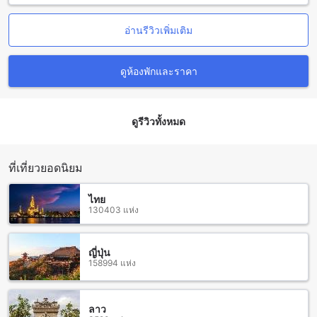
ร้านอาหารใกล้เคียงที่ ปภังกร เฮาส์
อ่านรีวิวเพิ่มเติม
หากคุณกำลังมองหาร้านอาหารที่อร่อยและหลากหลายสไตล์ใกล้
เคียงกับ ปภังกร เฮาส์ คุณสามารถเดินทางไปยังร้านอาหารที่อยู่
ใกล้เคียงเช่น Day & Night of Surat Thani, Sum Gradang
ดูห้องพักและราคา
Nga, Bloom URT Suratthani, Dhe Puttu (Ernakulam),
Crossroad Restaurant, ร้าน Surat Thani Vegetarian, CRAFT
Bistro., Chai Huai Pochana Restaurant, Yang Noey Surat
ดูรีวิวทั้งหมด
Thani, และ Pa Ting Seafood 2 Restaurant ได้อย่างง่ายดาย ทุก
ร้านอาหารนี้มีเมนูอาหารที่หลากหลายและอร่อยมาก รวมถึง
บรรยากาศที่เป็นกันเองที่จะทำให้คุณรู้สึกเหมือนอยู่ในบ้านของ
ตนเอง
ที่เที่ยวยอดนิยม
แหล่งช้อปปิ้งรอบ ปภังกร เฮาส์
ไทย
130403 แห่ง
หากคุณชื่นชอบการช้อปปิ้ง ประสบการณ์ที่น่าตื่นเต้นรออยู่ในรอบ
ของ ปภังกร เฮาส์ ซึ่งอยู่ใกล้กับห้าแหล่งช้อปปิ้งที่น่าสนใจ ได้แก่
Big C Super Centre, เทสโก้โลตัสสุราษฎร์ธานี, มิสตูกะ คาปูชิ
ญี่ปุ่น
158994 แห่ง
โน, ตลาดโต้รุ่งสุราษฎร์ธานี, และเซ็นทรัลพลาซา สุราษฎร์ธานี
ที่นี่คุณสามารถเลือกซื้อสินค้าต่างๆ ได้อย่างหลากหลาย ไม่ว่าจะ
เป็นเสื้อผ้า อาหาร ของใช้ หรือของสะสม และยังมีร้านค้าและ
ร้านอาหารให้คุณเลือกเยอะมาก
ลาว