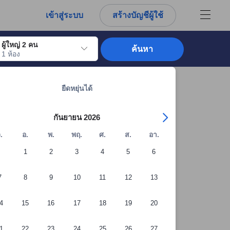
การณ์ตรงของผู้เข้าพักอย่างแท้จริง
เข้าสู่ระบบ
สร้างบัญชีผู้ใช้
ผู้ใหญ่ 2 คน
ค้นหา
1 ห้อง
อไปถึงวันเช็คอินที่ต้องการ ให้กดปุ่ม Enter เพื่อเลือกวันเช็คอินดังกล่าว ทำซ้ำขั้นต
ดูที่พักทั้งหมดในระยอง: 1,160 แห่ง
ยืดหยุ่นได้
กันยายน 2026
.
อ.
พ.
พฤ.
ศ.
ส.
อา.
1
2
3
4
5
6
7
8
9
10
11
12
13
4
15
16
17
18
19
20
1
22
23
24
25
26
27