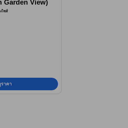
n Garden View)
ิงไซส์
อดูราคา