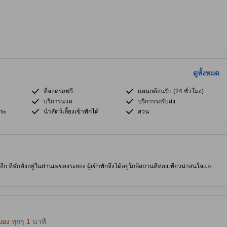
ดูทั้งหมด
ที่จอดรถฟรี
แผนกต้อนรับ (24 ชั่วโมง)
บริการนวด
บริการรถรับส่ง
ระ
นำสัตว์เลี้ยงเข้าพักได้
สวน
ีก ที่พักตั้งอยู่ในย่านเพของระยอง ผู้เข้าพักจึงได้อยู่ใกล้สถานที่ท่องเที่ยวน่าสนใจและ
นวด และ ห้องอาหาร คอยอำนวยความสะดวกแก่ผู้เข้าพัก
ยอง
ทุกๆ
1
นาที