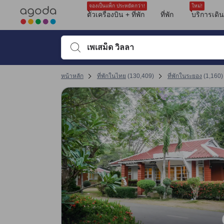
รีวิวทั้งหมดของอโกด้ามาจากผู้เข้าพักจริง ซึ่งเขียนหลังจากการเดินทางไป
tooltip
ดูรายละเอียดเพิ่มเติม
ทำเลที่ตั้ง 7 เต็ม 10 คะแนน
การให้บริการของพนักงาน 5.6 เต็ม 10 คะแนน
คุ้มค่ากับเงินที่จ่าย 5.1 เต็ม 10 คะแนน
ความสะอาด 5 เต็ม 10 คะแนน
สิ่งอำนวยความสะดวก 4.6 เต็ม 10 คะแนน
จองเป็นแพ็ก ประหยัดกว่า!
ใหม่!
ตั๋วเครื่องบิน + ที่พัก
ที่พัก
บริการเดิ
พิมพ์ชื่อที่พักหรือคำที่ต้องการค้นหา จากนั้นใช้ปุ่มลูกศรหรื
หน้าหลัก
ที่พักในไทย
(
130,409
)
ที่พักในระยอง
(
1,160
)