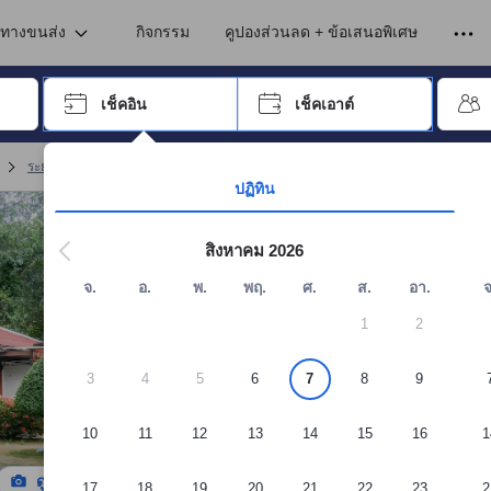
เข้าพัก ดังนั้น คะแนนรีวิวและความคิดเห็นที่แสดงบนอโกด้า จึงมาจากประสบ
นทางขนส่ง
กิจกรรม
คูปองส่วนลด + ข้อเสนอพิเศษ
อปุ่ม Tab เพื่อเลื่อนหาคำที่ต้องการ แล้วกดปุ่ม Enter เพื่อเลือก
เช็คอิน
เช็คเอาต์
กด Enter เพื่อเลือกวันที่ ใช้ปุ่มลูกศรเพื่อเลือกวันเช็คอินและเช็คเอาต์ เมื่
ระยอง รีสอร์ต
(
140
)
จอง เพเสม็ด วิลลา
ปฏิทิน
สิงหาคม 2026
จ.
อ.
พ.
พฤ.
ศ.
ส.
อา.
จ
1
2
3
4
5
6
7
8
9
10
11
12
13
14
15
16
1
ดูรูปทั้งหมด
17
18
19
20
21
22
23
2