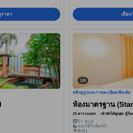
อดูราคา
เลือกว
1/8
คลิกดูรูปและรายละเอียดเพิ่มเติม
l
ห้องมาตรฐาน (Sta
25 ตารางเมตร
เข้าพักได้สูงสุด: ผู้ใ
วิว: ทะเล
ของใช้ในห้องน้ำ
ฝักบัว