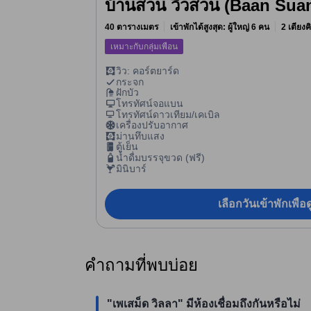
บ้านสวน วิวสวน (Baan Sua
40 ตารางเมตร
เข้าพักได้สูงสุด: ผู้ใหญ่ 6 คน
2 เตียงค
เหมาะกับกลุ่มเพื่อน
วิว: คอร์ตยาร์ด
กระจก
ฝักบัว
โทรทัศน์จอแบน
โทรทัศน์ดาวเทียม/เคเบิล
เครื่องปรับอากาศ
ม่านทึบแสง
ตู้เย็น
น้ำดื่มบรรจุขวด (ฟรี)
มินิบาร์
เลือกวันเข้าพักเพื่
คำถามที่พบบ่อย
"เพเสม็ด วิลลา" มีห้องเชื่อมถึงกันหรือไม่