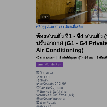
1/15
คลิกดูรูปและรายละเอียดเพิ่มเติม
ห้องส่วนตัว จี1 - จี4 ส่วนตัว 
ปรับอากาศ (G1 - G4 Privat
Air Conditioning)
40 ตารางเมตร
เข้าพักได้สูงสุด: ผู้ใหญ่ 6 คน
2 เตียงค
เหมาะกับกลุ่มเพื่อน
วิว: ทะเล
กระจก
ฝักบัว
เครื่องเล่นดีวีดี/ซีดี
โทรทัศน์จอแบน
อินเทอร์เน็ตไร้สาย
อินเทอร์เน็ตไร้สาย (ฟรี)
เครื่องปรับอากาศ
ม่านทึบแสง
ฮีตเตอร์