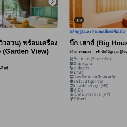
1/6
คลิกดูรูปและรายละเอียดเพิ่มเติม
(วิวสวน) พร้อมเครื่อง
บิ๊ก เฮาส์ (Big H
e (Garden View)
49 ตารางเมตร
เข้าพักได้สูงสุด: ผู้ใ
วิว: ทะเล (วิวบางส่วน)
3 ห้องนอน
3 ห้องน้ำ
ิงไซส์
ฝักบัว
โทรทัศน์ดาวเทียม/เคเบิล
เครื่องปรับอากาศ
กาแฟสำเร็จรูป (ฟรี)
ตู้เย็น
น้ำดื่มบรรจุขวด (ฟรี)
มินิบาร์