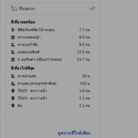
ที่จอดรถ
ฟรี
ที่เที่ยวยอดนิยม
พิพิธภัณฑ์สัตว์น้ําระยอง
7.7 กม.
เขาแหลมหญ้า
9.3 กม.
หาดแม่รำพึง
9.5 กม.
แหลมแม่พิมพ์
12.5 กม.
ถ. ยมจินดา (เมืองเก่าระยอง)
23.7 กม.
ที่เที่ยวใกล้ที่สุด
หาดสวนสน
30 ม.
สวนสน (สวนรุกขชาติเพ)
410 ม.
TDV2 - สระว่ายน้ํา
1.6 กม.
TDV3 - สระว่ายน้ํา
2.1 กม.
ยิม
2.1 กม.
ดูสถานที่ใกล้เคียง