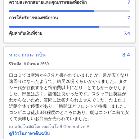
ความสะดวกสบายและคุณภาพของห้องพัก
7
สาธารณะ เพื่อให้คุณสามารถเชื่อมต่อกับโลกภายนอกได้อย่าง
สะดวกสบาย นอกจากนี้ยังมีพื้นที่สำหรับสูบบุหรี่ที่กำหนดเฉพาะให้
คุณสามารถสูบบุหรี่ได้อย่างสะดวกสบาย รวมถึงยังมีร้านสะดวก
การให้บริการของพนักงาน
7
ซื้อภายในที่พักเพื่อให้คุณสามารถซื้อของจำเป็นได้โดยง่าย
นอกจากนี้ยังมีบริการเก็บสัมภาระและห้องซักผ้าให้บริการทุกวัน
คุ้มค่ากับเงินที่จ่าย
7.4
เพื่อความสะดวกสบายของคุณ
สิ่งอำนวยความสะดวกในการเดินทางที่โอโย 512 พลาย แอนด์
เฮิร์บ สุวรรณภูมิ แอร์พอร์ต
ห่างจากสนามบิน
8.4
รีวิวเมื่อ 19 มีนาคม 2569
โอโย 512 พลาย แอนด์ เฮิร์บ สุวรรณภูมิ แอร์พอร์ต มีสิ่งอำนวย
ความสะดวกในการเดินทางที่หลากหลายเพื่อให้คุณสามารถเดิน
口コミでは空港から7分と書かれていましたが、道が広くなり
ทางไปยังปลายทางของคุณได้อย่างสะดวกสบาย โรงแรมมีบริการ
遠回りになったようで、結局20分くらいかかりました。タク
ทัวร์ที่ช่วยให้คุณสามารถสำรวจและสัมผัสประสบการณ์ท่องเที่ยว
シー代が往復すると宿泊費以上になり、とてもがっかりしま
ในกรุงเทพฯ ได้อย่างสนุกสนาน นอกจากนี้ยังมีบริการรถแท็กซี่ที่
した。部屋は広く、設備は良かったです。スタッフは英語が
พร้อมให้บริการตลอด 24 ชั่วโมงเพื่อให้คุณสามารถเดินทางไปยัง
わからないため、質問には答えられませんでした。たまたま
สถานที่ต่างๆได้อย่างสะดวกสบาย นอกจากนี้ยังมีบริการที่จอดรถ
近隣全体で停電があり、1時間ほどフロントで待機しました。
ในสถานที่ซึ่งสามารถใช้บริการได้ฟรีโดยไม่มีค่าใช้จ่ายเพิ่มเติม
コンビニは徒歩3分程度のところにあり、朝はコンビニ前で安
และในกรณีที่มีค่าใช้จ่ายในการจอดรถ โรงแรมยังมีบริการที่จอด
くて美味しいお弁当が売られていました。
รถโดยเสียค่าบริการเพิ่มเติม
แปลอัตโนมัติโดยเทคโนโลยี Generative AI
ดูรีวิวในภาษาต้นฉบับ
สิ่งอำนวยความสะดวกในห้องของโอโย 512 พลาย แอนด์ เฮิร์บ