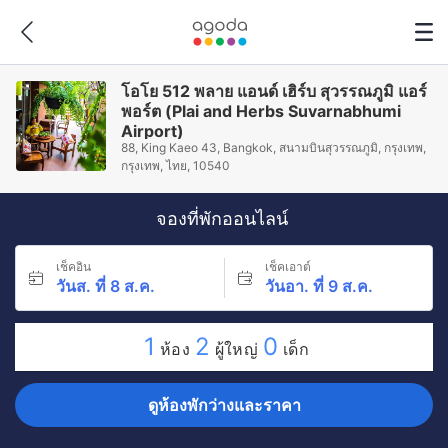
โอโย 512 พลาย แอนด์ เฮิร์บ สุวรรณภูมิ แอร์
พอร์ต (Plai and Herbs Suvarnabhumi
Airport)
88, King Kaeo 43, Bangkok, สนามบินสุวรรณภูมิ, กรุงเทพ,
กรุงเทพ, ไทย, 10540
จองที่พักออนไลน์
เช็คอิน
เช็คเอาต์
วันส. ที่ 8 ส.ค.
วันอา. ที่ 9 ส.ค.
1
2
0
ห้อง
ผู้ใหญ่
เด็ก
ดูห้องพักว่างและราคา