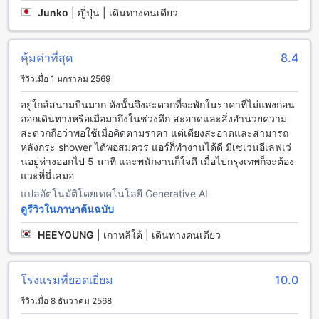
สุวรรณภูมิ แอร์พอร์ต
Junko
|
ญี่ปุ่น | เดินทางคนเดียว
โอโย 512 พลาย แอนด์ เฮิร์บ สุวรรณภูมิ แอร์พอร์ต มีสิ่งอำนวย
ความสะดวกที่ทันสมัยและครบครันในห้องพัก ห้องพักทุกห้องมี
คุ้มค่าที่สุด
8.4
เครื่องปรับอากาศที่สามารถปรับอุณหภูมิได้ตามความต้องการของ
แขก นอกจากนี้ยังมีเครื่องเป่าผมเพื่อให้แขกได้ทำผมได้อย่าง
รีวิวเมื่อ 1 มกราคม 2569
สะดวกสบาย หากคุณต้องการพักผ่อนและรับชมความบันเทิงใน
ห้องพัก โรงแรมนี้มีโทรทัศน์ที่สามารถรับชมช่องทีวีได้ นอกจากนี้
อยู่ใกล้สนามบินมาก ดังนั้นจึงสะดวกที่จะพักในราคาที่ไม่แพงก่อน
ยังมีมินิบาร์ในห้องพักที่สามารถเก็บเครื่องดื่มเย็นไว้ให้แขกได้ และ
ออกเดินทางหรือเมื่อมาถึงในช่วงดึก สะอาดและสิ่งอำนวยความ
ยังมีระเบียงหรือระเบียงใหญ่ที่สามารถนั่งเล่นหรือชมวิวได้อย่าง
สะดวกถือว่าพอใช้เมื่อคิดตามราคา แต่เตียงสะอาดและสามารถ
สะดวกสบาย สำหรับการรับชมรายการทีวีหรือช่องดาวเทียม
หลังกระ shower ได้พอสมควร แอร์ก็ทำงานได้ดี มีเซเว่นอีเลฟเว่
โรงแรมยังมีทีวีดาวเทียมหรือรายการทีวีผ่านเคเบิลให้บริการใน
นอยู่ห่างออกไป 5 นาที และพนักงานก็ใจดี เมื่อไปกรุงเทพก็จะต้อง
ห้องพัก นอกจากนี้ยังมีตู้เย็นให้บริการในห้องพักเพื่อให้แขก
แวะที่นี่เสมอ
สามารถเก็บเครื่องดื่มหรืออาหารเย็นไว้ได้
แปลอัตโนมัติโดยเทคโนโลยี Generative AI
ดูรีวิวในภาษาต้นฉบับ
สัมผัสความอร่อยที่โอโย 512 พลาย แอนด์ เฮิร์บ สุวรรณภูมิ แอร์
พอร์ต
HEEYOUNG
|
เกาหลีใต้ | เดินทางคนเดียว
ที่พักโอโย 512 พลาย แอนด์ เฮิร์บ สุวรรณภูมิ แอร์พอร์ต มีร้าน
กาแฟที่น่าตื่นตาตื่นใจที่สามารถตอบสนองความอร่อยและความ
โรงแรมที่ยอดเยี่ยม
10.0
ต้องการของแขกได้อย่างลงตัว ร้านกาแฟนี้เปิดให้บริการทุกวัน
ตั้งแต่เช้าจนถึงเย็น แขกสามารถสั่งอาหารและเครื่องดื่มที่หลาก
รีวิวเมื่อ 8 ธันวาคม 2568
หลายได้ตามความชอบ นอกจากนี้ยังมีบริการทำความสะอาดห้อง