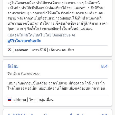
อยู่ในใจกลางเมือง ทำให้การเดินทางสะดวกมาก ๆ ใกล้สถานี
ประจำวันและบริการจัดส่งอาหารในร้านค้าใกล้เคียงเพื่อความ
รถไฟฟ้า ทำให้เข้าถึงแหล่งท่องเที่ยวได้ง่าย และรอบ ๆ ยังมีร้าน
สะดวกสบายของแขก
อาหารอร่อย ๆ มากมายทำให้พอใจ ห้องพักสะอาดและเตียงนอน
สบาย หลังจากเดินไปทั้งวันสามารถพักผ่อนได้เต็มที่ พนักงานก็
ห้องพักหลากหลายสไตล์ที่ โอโย 512 พลาย แอนด์ เฮิร์บ
บริการอย่างเป็นมิตร ทำให้การเช็คอินถึงเช็คเอาต์รู้สึกดีมาก ราคา
สุวรรณภูมิ แอร์พอร์ต
คุ้มค่ามาก ๆ จึงตั้งใจว่าจะจองอีกครั้งในครั้งหน้าแน่นอน
ที่ โอโย 512 พลาย แอนด์ เฮิร์บ สุวรรณภูมิ แอร์พอร์ต คุณ
แปลอัตโนมัติโดยเทคโนโลยี Generative AI
สามารถเลือกพักในห้องหลากหลายประเภทที่ตอบโจทย์ความ
ดูรีวิวในภาษาต้นฉบับ
ต้องการของคุณได้อย่างลงตัว ไม่ว่าจะเป็น Deluxe King Room
with Balcony ขนาด 28 ตารางเมตร พร้อมเตียงคิงไซส์ที่ให้ความ
jaehwan
|
เกาหลีใต้ | เดินทางคนเดียว
รู้สึกกว้างขวางและสะดวกสบาย หรือ Superior Twin Room with
Balcony ที่มาพร้อมเตียงเดี่ยวสองเตียง เหมาะสำหรับกลุ่มเพื่อน
หรือครอบครัวเล็ก ๆ นอกจากนี้ยังมี Deluxe Triple Room with
ดีเยี่ยม
8.4
balcony ที่สามารถรองรับผู้พักได้ถึงสามคนด้วยเตียงเดี่ยวหรือ
รีวิวเมื่อ 5 ธันวาคม 2568
เตียงคิงไซส์ และ Basic Double Room ที่มีขนาด 28 ตารางเมตร
เหมาะสำหรับผู้ที่มองหาความเรียบง่ายและคุ้มค่าในการพักผ่อน
เหมาะกับพักก่อนขึ้นเครื่อง ราคาไม่แพง มีที่จอดรถ ใกล้ 7-11 น้ำ
การจองห้องพักผ่าน Agoda จะทำให้คุณได้รับราคาที่ดีที่สุด พร้อม
ไหลไม่แรง แอร์เย็น หมอนมีคราบ ได้ยินเสียงเครื่องบินเวลานอน
ประสบการณ์จองที่ง่ายและไร้ความยุ่งยาก ด้วยระบบที่รวดเร็ว
และปลอดภัย คุณจะมั่นใจได้ว่าการวางแผนเข้าพักของคุณจะเป็น
sirinna
|
ไทย | กลุ่มเพื่อน
ไปอย่างราบรื่นและสะดวกที่สุด พร้อมทั้งสามารถเปรียบเทียบตัว
เลือกและโปรโมชั่นต่าง ๆ ได้อย่างครบถ้วน เพื่อให้คุณได้พักผ่อน
ในห้องที่ตรงใจในราคาที่คุ้มค่า