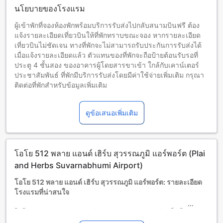
นโยบายของโรงแรม
ผู้เข้าพักที่จองห้องพักพร้อมบริการรับส่งไปกลับสนามบินฟรี ต้อง
แจ้งรายละเอียดเที่ยวบินให้ที่พักทราบขณะจอง หากรายละเอียด
เที่ยวบินไม่ชัดเจน ทางที่พักจะไม่สามารถรับประกันการรับส่งได้
เมื่อแจ้งรายละเอียดแล้ว ตัวแทนของที่พักจะถือป้ายต้อนรับรอที่
ประตู 4 ชั้นสอง ของอาคารผู้โดยสารขาเข้า ใกล้กับเคาน์เตอร์
ประชาสัมพันธ์ ที่พักมีบริการรับส่งโดยมีค่าใช้จ่ายเพิ่มเติม กรุณา
ติดต่อที่พักสำหรับข้อมูลเพิ่มเติม
เด็กและเตียงเสริม
เด็กทารกอายุ 0-2 ปี (รวมอายุ 2 ปี)
ดูข้อเสนอเพิ่มเติม
พักฟรี หากใช้เตียงที่มีอยู่ หมายเหตุ: หากต้องการใช้เตียงเด็ก อาจ
มีค่าใช้จ่ายเพิ่มเติม โดยบริการจะขึ้นอยู่กับความพร้อมของที่พัก
เด็กอายุ 3-6 ปี (รวมอายุ 6 ปี)
พักฟรีหากใช้เตียงที่มีอยู่แล้ว
โอโย 512 พลาย แอนด์ เฮิร์บ สุวรรณภูมิ แอร์พอร์ต (Plai
ผู้เข้าพักอายุ 7 ปีขึ้นไปถือเป็นผู้ใหญ่
บริการเตียงเสริมขึ้นอยู่กับประเภทห้องที่เลือก กรุณาตรวจสอบ
and Herbs Suvarnabhumi Airport)
จำนวนผู้เข้าพักที่กำหนดในแต่ละห้องสำหรับข้อมูลเพิ่มเติม
โอโย 512 พลาย แอนด์ เฮิร์บ สุวรรณภูมิ แอร์พอร์ต: รายละเอียด
โปรดทราบว่า เมื่อจองห้องพักมากกว่า 5 ห้องขึ้นไป อาจมีการใช้
โรงแรมที่น่าสนใจ
นโยบายที่แตกต่างหรือเงื่อนไขเพิ่มเติม
โอโย 512 พลาย แอนด์ เฮิร์บ สุวรรณภูมิ แอร์พอร์ต เป็นโรงแรม
ระดับ 3.0 ดาวที่ตั้งอยู่ในกรุงเทพฯ ไทย โรงแรมนี้มีอัตราการเช็ค