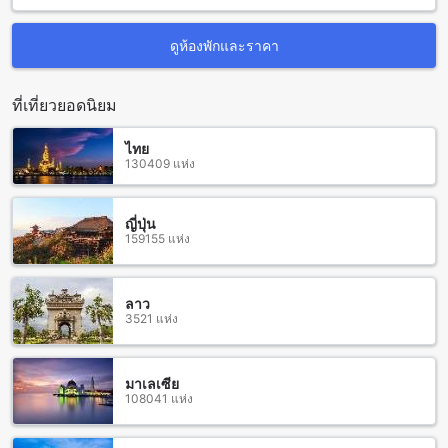
ท้องถิ่นและเมนูสุดพิเศษจากทั่วโลกได้ ร้านอาหารที่มีการตกแต่ง
สวยงามและมีบรรยากาศอบอุ่น ทำให้คุณสามารถรับประทาน
อาหารไปพร้อมกับการชมวิวทิวทัศน์ที่งดงามได้อย่างสบายใจ
ดูห้องพักและราคา
นอกจากนี้ยังมีบริการห้องอาหารแบบส่วนตัวให้คุณสามารถสัมผัส
กับประสบการณ์การรับประทานอาหารส่วนตัวที่เป็นพิเศษได้อีก
ที่เที่ยวยอดนิยม
ด้วย
ห้องพักที่ภลูเมเรีย วิลลา แอนด์ ไฮด์อเวย์
ไทย
130409 แห่ง
ภลูเมเรีย วิลลา แอนด์ ไฮด์อเวย์ มีห้องพักให้เลือกหลากหลายรูป
แบบ เริ่มต้นด้วยห้อง Deluxe Hideaway ขนาด 28 ตารางเมตร มี
ญี่ปุ่น
เตียงเดียวสองเตียงเดียวหรือเตียงคู่เพื่อให้คุณได้เลือกตามความ
159155 แห่ง
ต้องการของคุณ ห้อง Superior ขนาด 24 ตารางเมตรมีเตียงควีน
เบด และห้อง Villa ขนาด 38 ตารางเมตรมีเตียงเดียวสองเตียง
เดียวหรือเตียงคู่ที่พร้อมให้บริการ
ลาว
การจองห้องพักเหล่านี้ผ่าน Agoda จะให้ประสบการณ์ที่ง่ายและ
3521 แห่ง
ไม่ยุ่งยากให้กับผู้ใช้ นอกจากนี้ยังมีราคาที่ดีที่สุดสำหรับการจอง
ห้องพักที่ภลูเมเรีย วิลลา แอนด์ ไฮด์อเวย์เท่านั้น ดังนั้นคุณจะได้
รับประโยชน์จากการจองห้องพักที่คุ้มค่าและสะดวกสบาย
มาเลเซีย
108041 แห่ง
เมืองแกลง: แหล่งท่องเที่ยวที่สุดของระยอง
เมืองแกลงเป็นเมืองที่มีความสำคัญทางประวัติศาสตร์และ