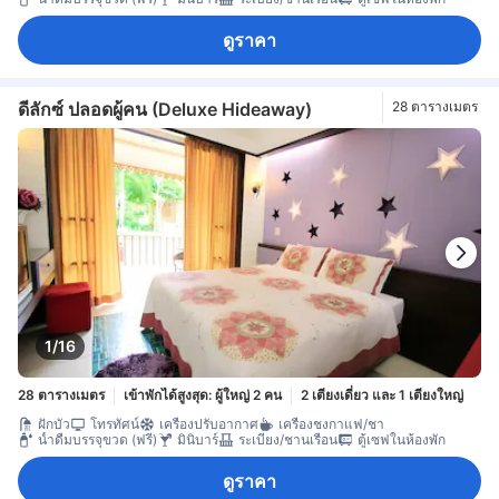
ดูราคา
ดีลักซ์ ปลอดผู้คน (Deluxe Hideaway)
28 ตารางเมตร
1/16
28 ตารางเมตร
เข้าพักได้สูงสุด: ผู้ใหญ่ 2 คน
2 เตียงเดี่ยว และ 1 เตียงใหญ่
ฝักบัว
โทรทัศน์
เครื่องปรับอากาศ
เครื่องชงกาแฟ/ชา
น้ำดื่มบรรจุขวด (ฟรี)
มินิบาร์
ระเบียง/ชานเรือน
ตู้เซฟในห้องพัก
ดูราคา