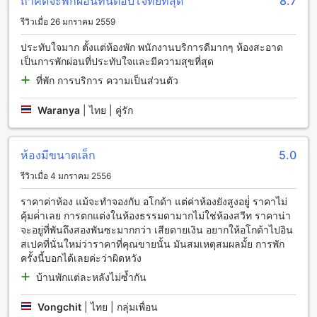
ถ้าคิดจะพักผ่อนที่นี่ตอบโจทย์ที่สุด
8.7
พื้นที่สาธารณะเพื่อให้ผู้เข้าพักสามารถเชื่อมต่ออินเทอร์เน็ตได้
รีวิวเมื่อ 26 มกราคม 2559
อย่างสะดวกสบาย
ประทับใจมาก ตั้งแต่ห้องพัก พนักงานบริการดีมากๆ ห้องสะอาด
สิ่งอำนวยความสะดวกในห้องพักที่ภลูเมเรีย วิลลา แอนด์ ไฮด์อเวย์
เป็นการพักผ่อนที่ประทับใจและมีความสุขที่สุด
ภลูเมเรีย วิลลา แอนด์ ไฮด์อเวย์ มีสิ่งอำนวยความสะดวกที่ห้องพัก
ที่พัก การบริการ ความเป็นส่วนตัว
ที่ทำให้คุณรู้สึกสะดวกสบายตลอดการเข้าพักของคุณ ห้องพักทุก
ห้องมีเครื่องปรับอากาศเพื่อให้คุณสามารถควบคุมอุณหภูมิในห้อง
Waranya
|
ไทย | คู่รัก
ได้ตามต้องการ นอกจากนี้ยังมีเครื่องเป่าผมเพื่อให้คุณสามารถ
ตกแต่งทรงผมได้อย่างสะดวกสบาย ในห้องพักยังมีโทรทัศน์เพื่อให้
คุณสามารถรับชมความบันเทิงต่างๆได้ นอกจากนี้ยังมีมินิบาร์ใน
ห้องมีขนาดเล็ก
5.0
ห้องพักเพื่อให้คุณสามารถเพลิดเพลินกับเครื่องดื่มหรืออาหารเล็กๆ
รีวิวเมื่อ 4 มกราคม 2556
ได้ที่พักของคุณ นอกจากนี้ยังมีระเบียงหรือระเบียงที่มีวิวที่สวยงาม
เพื่อให้คุณสามารถนั่งพักผ่อนและชมวิวได้อย่างสะดวกสบาย ใน
ราคาค่าห้อง แม้จะทำจองกับ อโกด้า แต่ค่าห้องยังสูงอยู่่ ราคาไม่
ห้องพักยังมีตู้เย็นเพื่อให้คุณเก็บเกี่ยวอาหารหรือเครื่องดื่มเพื่อความ
คุ้มค่่าเลย การตกแต่งในห้องธรรมดามากไม่ใช่ห้องสวีท ราคาน่า
สะดวกสบายของคุณ
จะอยู่ที่พันถึงสองพันซะมากกว่า เสียดายเงิน อยากให้อโกด้าไปอิน
สเปคที่นั่นใหม่ว่าราคาที่คุณขายนั้น มันสมเหตุสมผลมั้ย การพัก
สิ่งอำนวยความสะดวกการรับประทานอาหารที่ ภลูเมเรีย วิลลา
ครั้งนี้บอกได้เลยค่ะว่าผิดหวัง
แอนด์ ไฮด์อเวย์
บ้านพักแต่ละหลังไม่ซ้ำกัน
ภลูเมเรีย วิลลา แอนด์ ไฮด์อเวย์ มีห้องอาหารที่ให้บริการอาหาร
ไทยและอาหารตะวันตก ที่นี่คุณสามารถสัมผัสกับรสชาติอาหาร
Vongchit
|
ไทย | กลุ่มเพื่อน