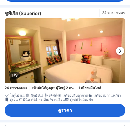
ซูพีเรีย (Superior)
24 ตารางเมตร
1/9
24 ตารางเมตร
เข้าพักได้สูงสุด: ผู้ใหญ่ 2 คน
1 เตียงควีนไซส์
ไดร์เป่าผม
ฝักบัว
โทรทัศน์
เครื่องปรับอากาศ
เครื่องชงกาแฟ/ชา
ตู้เย็น
มินิบาร์
ระเบียง/ชานเรือน
ตู้เซฟในห้องพัก
ดูราคา