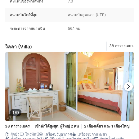
คะแนนของทำเลที่ตั้ง
7.0
สนามบินใกล้ที่สุด
สนามบินอู่ตะเภา (UTP)
ระยะทางจากสนามบิน
56.1 กม.
วิลลา (Villa)
38 ตารางเมตร
1/9
38 ตารางเมตร
เข้าพักได้สูงสุด: ผู้ใหญ่ 2 คน
2 เตียงเดี่ยว และ 1 เตียงใหญ่
ฝักบัว
โทรทัศน์
เครื่องปรับอากาศ
เครื่องชงกาแฟ/ชา
น้ำดื่มบรรจุขวด (ฟรี)
มินิบาร์
ระเบียง/ชานเรือน
ตู้เซฟในห้องพัก