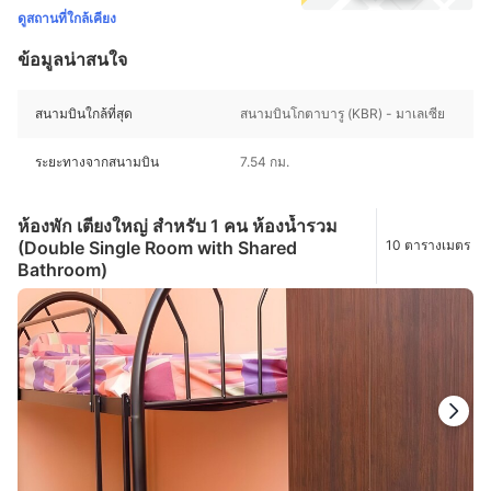
ดูสถานที่ใกล้เคียง
ข้อมูลน่าสนใจ
สนามบินใกล้ที่สุด
สนามบินโกตาบารู (KBR) - มาเลเซีย
ระยะทางจากสนามบิน
7.54 กม.
ห้องพัก เตียงใหญ่ สำหรับ 1 คน ห้องน้ำรวม
(Double Single Room with Shared
10 ตารางเมตร
Bathroom)