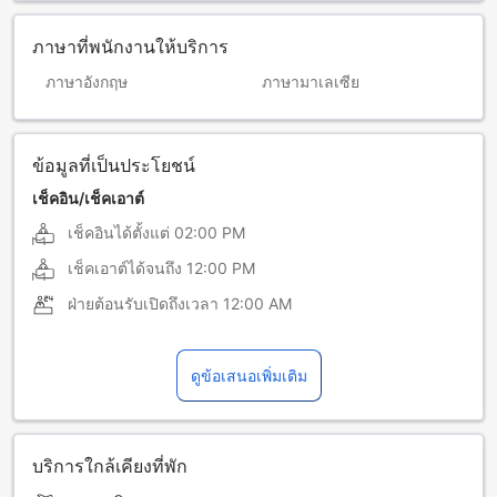
ภาษาที่พนักงานให้บริการ
ภาษาอังกฤษ
ภาษามาเลเซีย
ข้อมูลที่เป็นประโยชน์
เช็คอิน/เช็คเอาต์
เช็คอินได้ตั้งแต่
02:00 PM
เช็คเอาต์ได้จนถึง
12:00 PM
ฝ่ายต้อนรับเปิดถึงเวลา
12:00 AM
ดูข้อเสนอเพิ่มเติม
บริการใกล้เคียงที่พัก