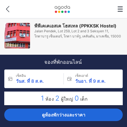
พีพีเคเคเอสเค โฮสเทล (PPKKSK Hostel)
Jalan Pendek, Lot 259, Lot 2 and 3 Seksyen 11,
โกตาบารู เซ็นเตอร์, โกตา บาห์รู, เคลันตัน, มาเลเซีย, 15000
จองที่พักออนไลน์
เช็คอิน
เช็คเอาต์
วันส. ที่ 8 ส.ค.
วันอา. ที่ 9 ส.ค.
1
2
0
ห้อง
ผู้ใหญ่
เด็ก
ดูห้องพักว่างและราคา