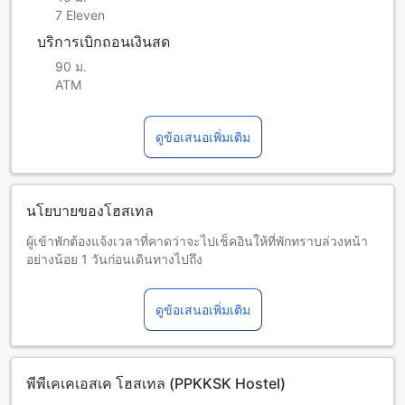
7 Eleven
บริการเบิกถอนเงินสด
90 ม.
ATM
ดูข้อเสนอเพิ่มเติม
นโยบายของโฮสเทล
ผู้เข้าพักต้องแจ้งเวลาที่คาดว่าจะไปเช็คอินให้ที่พักทราบล่วงหน้า
อย่างน้อย 1 วันก่อนเดินทางไปถึง
เด็กและเตียงเสริม
เด็กทารกอายุ 0-1 ปี (รวมอายุ 1 ปี)
ดูข้อเสนอเพิ่มเติม
พักฟรี หากใช้เตียงที่มีอยู่ หมายเหตุ: หากต้องการใช้เตียงเด็ก อาจ
มีค่าใช้จ่ายเพิ่มเติม โดยบริการจะขึ้นอยู่กับความพร้อมของที่พัก
เด็กอายุ 2-11 ปี (รวมอายุ 11 ปี)
ต้องใช้เตียงเสริม
พีพีเคเคเอสเค โฮสเทล (PPKKSK Hostel)
ผู้เข้าพักอายุ 12 ปีขึ้นไปถือเป็นผู้ใหญ่
บริการเตียงเสริมขึ้นอยู่กับประเภทห้องที่เลือก กรุณาตรวจสอบ