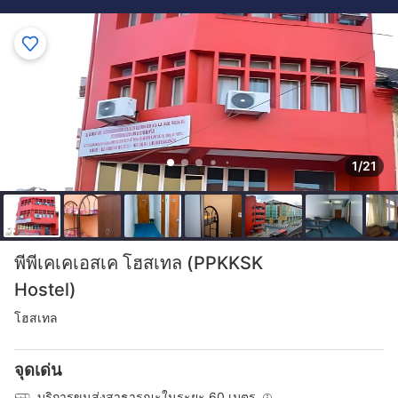
1/21
พีพีเคเคเอสเค โฮสเทล (PPKKSK
Hostel)
โฮสเทล
จุดเด่น
บริการขนส่งสาธารณะในระยะ 60 เมตร