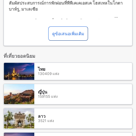
สัมผัสประสบการณ์การพักผ่อนที่พีพีเคเคเอสเค โฮสเทลในโกตา
จำนวนผู้เข้าพักที่กำหนดในแต่ละห้องสำหรับข้อมูลเพิ่มเติม
บาห์รู, มาเลเซีย
โปรดทราบว่า เมื่อจองห้องพักมากกว่า 5 ห้องขึ้นไป อาจมีการใช้
นโยบายที่แตกต่างหรือเงื่อนไขเพิ่มเติม
พีพีเคเคเอสเค โฮสเทล ตั้งอยู่ในใจกลางโกตา บาห์รู มาเลเซีย
เป็นที่พักที่เหมาะสำหรับนักท่องเที่ยวที่ต้องการสัมผัสบรรยากาศ
ท้องถิ่น พร้อมความสะดวกสบายและบริการที่เป็นมิตร โฮสเทล
ดูข้อเสนอเพิ่มเติม
แห่งนี้สร้างขึ้นในปี 2012 และได้รับการดูแลรักษาอย่างดีเพื่อให้ผู้
เข้าพักได้รับประสบการณ์ที่ดีที่สุด โดยมีห้องพักทั้งหมด 7 ห้องที่
ออกแบบมาอย่างเรียบง่ายแต่มีสไตล์ ทำให้คุณรู้สึกเหมือนอยู่บ้าน
ที่เที่ยวยอดนิยม
ในทุกช่วงเวลาที่เข้าพัก
การเช็คอินที่พีพีเคเคเอสเค โฮสเทล เริ่มต้นตั้งแต่เวลา 14:00 น.
ไทย
และสามารถเช็คเอาท์ได้จนถึงเวลา 12:00 น. นอกจากนี้ โฮสเท
130409 แห่ง
ลนี้มีนโยบายเกี่ยวกับเด็กที่ชัดเจน โดยไม่อนุญาตให้เด็กพักฟรีและ
อาจมีค่าใช้จ่ายเพิ่มเติม ดังนั้นจึงเหมาะสำหรับผู้ที่ต้องการความ
เป็นส่วนตัวและความสงบในการพักผ่อนในเมืองโกตา บาห์รู ที่มี
ญี่ปุ่น
เสน่ห์.
159155 แห่ง
สิ่งอำนวยความสะดวกด้านความบันเทิงที่พีพีเคเคเอสเค โฮสเทล
ลาว
พีพีเคเคเอสเค โฮสเทล ตั้งอยู่ในใจกลางโกตา บาห์รู พร้อมมอบ
3521 แห่ง
ประสบการณ์การพักผ่อนที่ไม่เหมือนใคร ด้วยสิ่งอำนวยความ
สะดวกด้านความบันเทิงที่หลากหลาย ที่นี่มีพื้นที่นั่งเล่นร่วมและ