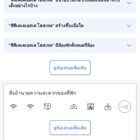
เด็กอย่างไรบ้าง
"พีพีเคเคเอสเค โฮสเทล" สร้างขึ้นเมื่อใด
"พีพีเคเคเอสเค โฮสเทล" มีห้องพักทั้งหมดกี่ห้อง
ดูข้อเสนอเพิ่มเติม
สิ่งอำนวยความสะดวกของที่พัก
ดูข้อเสนอเพิ่มเติม