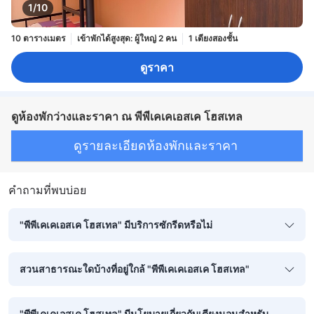
1/10
10 ตารางเมตร
เข้าพักได้สูงสุด: ผู้ใหญ่ 2 คน
1 เตียงสองชั้น
ดูราคา
ดูห้องพักว่างและราคา ณ พีพีเคเคเอสเค โฮสเทล
ดูรายละเอียดห้องพักและราคา
คำถามที่พบบ่อย
"พีพีเคเคเอสเค โฮสเทล" มีบริการซักรีดหรือไม่
สวนสาธารณะใดบ้างที่อยู่ใกล้ "พีพีเคเคเอสเค โฮสเทล"
"พีพีเคเคเอสเค โฮสเทล" มีนโยบายเกี่ยวกับเตียงนอนสำหรับ