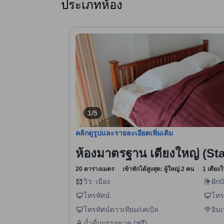
ประเภทห้อง
1/5
คลิกดูรูปและรายละเอียดเพิ่มเติม
ห้องมาตรฐาน เตียงใหญ่ (St
20 ตารางเมตร
เข้าพักได้สูงสุด: ผู้ใหญ่ 2 คน
1 เตียงใ
วิว: เมือง
ฝักบ
โทรทัศน์
โทร
โทรทัศน์ดาวเทียม/เคเบิล
อินเ
น้ำดื่มบรรจุขวด (ฟรี)