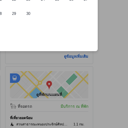
8
29
30
เช็คอิน:
เช็คเอาต์:
12:00 PM
ถึงเวลา 12:00 PM
ดูข้อมูลเพิ่มเติม
อยู่ใกล้
tooltip
•
สถานีขนส่งอุดรธานี 2 - ระยะ 1.24 กม.
ดูที่พักบนแผนที่
ที่จอดรถ
มีบริการ ณ ที่พัก
ที่เที่ยวยอดนิยม
สวนสาธารณะหนองประจักษ์ศิลปาคม
1.1 กม.