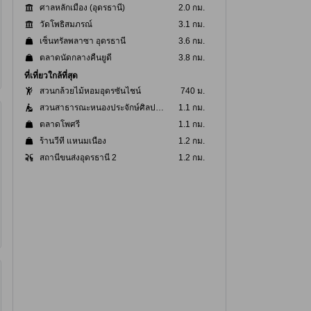
ศาลหลักเมือง (อุดรธานี)
2.0 กม.
วัดโพธิสมภรณ์
3.1 กม.
เซ็นทรัลพลาซา อุดรธานี
3.6 กม.
ตลาดนัดกลางคืนยูดี
3.8 กม.
ที่เที่ยวใกล้ที่สุด
สวนกล้วยไม้หอมอุดรซันไชน์
740 ม.
สวนสาธารณะหนองประจักษ์ศิลปาคม
1.1 กม.
ตลาดโพศรี
1.1 กม.
ร้านวีที แหนมเนือง
1.2 กม.
สถานีขนส่งอุดรธานี 2
1.2 กม.