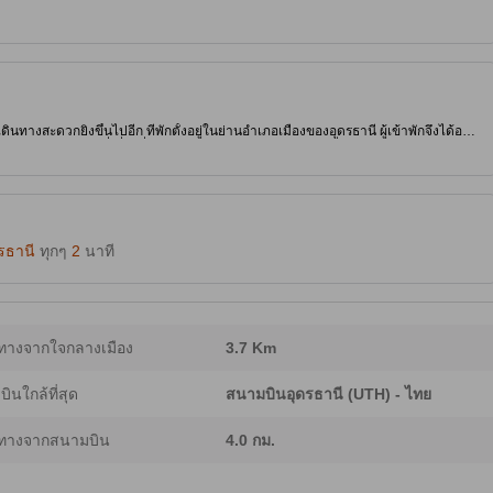
เดินทางสะดวกยิ่งขึ้นไปอีก ที่พักตั้งอยู่ในย่านอำเภอเมืองของอุดรธานี ผู้เข้าพักจึงได้อยู่
ถ้าไม่ได้แวะไปที่เที่ยวชื่อดังอย่าง ทะเลบัวแดง ด้วยอีกสักที่
รธานี
ทุกๆ
2
นาที
ทางจากใจกลางเมือง
3.7 Km
ินใกล้ที่สุด
สนามบินอุดรธานี (UTH) - ไทย
ทางจากสนามบิน
4.0 กม.