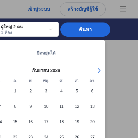
เข้าสู่ระบบ
สร้างบัญชีผู้ใช้
ผู้ใหญ่ 2 คน
ค้นหา
1 ห้อง
อไปถึงวันเช็คอินที่ต้องการ ให้กดปุ่ม Enter เพื่อเลือกวันเช็คอินดังกล่าว ทำซ้ำขั้นต
ดูที่พักทั้งหมดในอุดรธานี: 459 แห่ง
ยืดหยุ่นได้
กันยายน 2026
.
อ.
พ.
พฤ.
ศ.
ส.
อา.
1
2
3
4
5
6
7
8
9
10
11
12
13
4
15
16
17
18
19
20
1
22
23
24
25
26
27