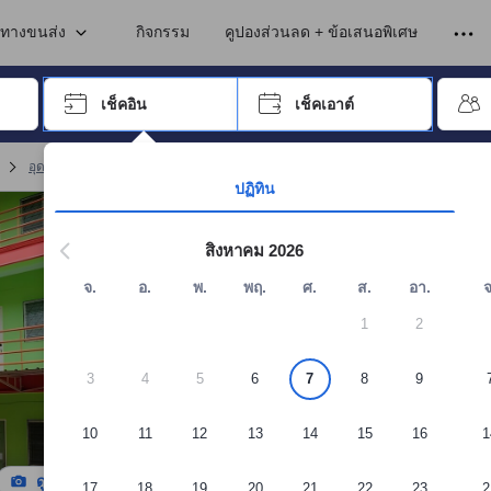
นทางขนส่ง
กิจกรรม
คูปองส่วนลด + ข้อเสนอพิเศษ
อปุ่ม Tab เพื่อเลื่อนหาคำที่ต้องการ แล้วกดปุ่ม Enter เพื่อเลือก
เช็คอิน
เช็คเอาต์
กด Enter เพื่อเลือกวันที่ ใช้ปุ่มลูกศรเพื่อเลือกวันเช็คอินและเช็คเอาต์ เมื่
อุดรธานี คอนโด/อพาร์ตเมนต์
(
93
)
จอง ปัญญาวัตร คอร์ต อพาร์ทเมนท์
ปฏิทิน
สิงหาคม 2026
จ.
อ.
พ.
พฤ.
ศ.
ส.
อา.
จ
1
2
3
4
5
6
7
8
9
10
11
12
13
14
15
16
1
ดูรูปทั้งหมด
17
18
19
20
21
22
23
2