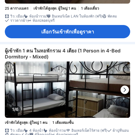
25 ตารางเมตร
เข้าพักได้สูงสุด: ผู้ใหญ่ 1 คน
1 เตียงเดี่ยว
วิว: เมือง
ห้องน้ำรวม
อินเทอร์เน็ต LAN ในห้องพัก (ฟรี)
พัดลม
ราวตากผ้า
ห้องปลอดบุหรี่
เลือกวันเข้าพักเพื่อดูราคา
ผู้เข้าพัก 1 คน ในหอพักรวม 4 เตียง (1 Person in 4-Bed
Dormitory - Mixed)
1/6
เข้าพักได้สูงสุด: ผู้ใหญ่ 1 คน
1 เตียงสองชั้น
วิว: เมือง
4 ห้องน้ำ
ห้องน้ำรวม
อินเทอร์เน็ตไร้สาย (ฟรี)
ผ้าปูที่นอน
พัดลม
มุ้ง
ตู้ล็อกเกอร์
ห้องปลอดบุหรี่