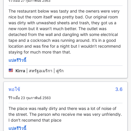
รีวิวเมื่อ 27 กุมภาพันธ์ 2563
เขตเมืองเก่า เชียงใหม่เป็นสถานที่ท่องเที่ยวที่น่าตื่นเต้นที่คุณไม่
The restaurant below was tasty and the owners were very
ควรพลาดเมื่อมาเยือนเชียงใหม่ ด้วยอายุกว่า 700 ปีแล้ว เขตเมือง
nice but the room itself was pretty bad. Our original room
เก่าเป็นเหมือนหัวใจของเมืองเชียงใหม่ ที่นี่คุณจะได้พบกับ
was dirty with unwashed sheets and trash, they got us a
อารยธรรมและประวัติศาสตร์ของเมืองเชียงใหม่อย่างชัดเจน
new room but it wasn’t much better. The outlet was
เขตเมืองเก่าเต็มไปด้วยวัดที่มีความสวยงามและเป็นเอกลักษณ์
detached from the wall and dangling with some electrical
เช่น วัดพระสิงห์ วัดพระธาตุดอยสุเทพ และวัดเจดีย์หลวง คุณ
tape and a cockroach was running around. It’s in a good
สามารถเดินเล่นเพื่อชมความงดงามของวัดและเพลิดเพลินกับ
location and was fine for a night but I wouldn’t recommend
บรรยากาศสงบเงียบที่นี่ได้
staying for much more than that.
นอกจากนี้ยังมีหลายสถานที่ท่องเที่ยวที่น่าสนใจอื่นๆ อย่างเช่น
แปลรีวิวนี้
ตลาดช้างเผือกที่เป็นตลาดที่เก่าแก่ที่สุดในเชียงใหม่ และสวน
สาธารณะเชียงใหม่เมืองเก่าที่เป็นสถานที่ท่องเที่ยวที่เหมาะแก่การ
Kirra
|
สหรัฐอเมริกา | คู่รัก
พักผ่อนและเดินเล่น
วิธีการเดินทางจากสนามบินส่วนบุคคลใกล้เคียงเชียงใหม่ไปยัง
พอใช้
3.6
โรส เกสต์เฮาส์ เชียงใหม่
รีวิวเมื่อ 23 กุมภาพันธ์ 2563
โรส เกสต์เฮาส์ เชียงใหม่ตั้งอยู่ในเขตเมืองเก่าของเชียงใหม่และ
The place was really dirty and there was a lot of noise of
เป็นที่พักที่น่าสนใจที่คุณควรไปเยือนเมื่อมาเชียงใหม่ หากคุณมา
the street. The person who receive me was very unfriendly.
ทางเครื่องบินส่วนบุคคล คุณสามารถเดินทางจากสนามบิน
I don't recomend that place
เชียงใหม่ไปยังโรส เกสต์เฮาส์ เชียงใหม่ได้หลายวิธี วิธีที่ง่ายที่สุด
คือใช้บริการรถแท็กซี่หรือรถแท็กซี่สามล้อที่จะพาคุณจากสนามบิน
แปลรีวิวนี้