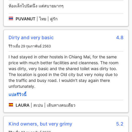
ห้องเล็กไปนิดนึง แต่สบายมากๆ
สิ่งอำนวยความสะดวกในการรับประทานอาหารที่ โรส เกสต์เฮาส์
เชียงใหม่
PUVANUT
|
ไทย | คู่รัก
โรส เกสต์เฮาส์ เชียงใหม่ มีสิ่งอำนวยความสะดวกในการรับ
ประทานอาหารที่หลากหลายให้เลือกสรร ที่นี่คุณสามารถ
เพลิดเพลินกับกาแฟและขนมหวานในร้านกาแฟที่สะดวกสบาย
Dirty and very basic
4.8
นอกจากนี้ยังมีร้านอาหารที่ให้บริการอาหารคาวและของหวานที่
รีวิวเมื่อ 29 กุมภาพันธ์ 2563
อร่อยมาก มีเมนูหลากหลายให้เลือกตามความชอบของคุณ
นอกจากนี้ยังมีบริการทำความสะอาดห้องแบบรายวันเพื่อให้คุณมี
I had stayed in other hostels in Chiang Mai, for the same
ความสะอาดและสะดวกสบายในการพักผ่อน
price with much better facilities and cleanness. The room
was dirty, very basic and the shared toilet was dirty too.
ห้องพักที่โรส เกสต์เฮาส์ เชียงใหม่
The location is good in the Old city but very noisy due to
the traffic and busy road. I wouldn't stay again there
โรส เกสต์เฮาส์ เชียงใหม่ มีห้องพักหลากหลายประเภทที่พร้อมให้
unfortunately.
บริการ สำหรับผู้เดินทางที่กำลังมองหาที่พักที่มีราคาประหยัดและ
แปลรีวิวนี้
สะดวกสบาย สำหรับคนเดียวที่ต้องการห้องพักที่เป็นแบบห้องรวม
โรส เกสต์เฮาส์ เชียงใหม่มีห้องพัก 4 เตียง แบบรวมที่มีเตียงคู่ 1
LAURA
|
สเปน | เดินทางคนเดียว
เตียง ห้องพัดลม ขนาด 25 ตารางเมตร สำหรับผู้เดียวที่ต้องการ
ห้องพักที่มีเตียงเดี่ยว โรส เกสต์เฮาส์ เชียงใหม่มีห้องพักแบบห้อง
พัดลม ขนาด 30 ตารางเมตร ที่มีเตียงเดี่ยว 2 เตียง
Kind owners, but very grimy
5.2
เขตเมืองเก่า เชียงใหม่: สถานที่ท่องเที่ยวที่น่าตื่นเต้น