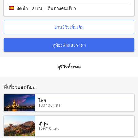
ไปยังโรส เกสต์เฮาส์ เชียงใหม่โดยตรง ระยะทางประมาณ 3
Belén
|
สเปน | เดินทางคนเดียว
กิโลเมตรและใช้เวลาเดินทางประมาณ 15-20 นาที เมื่อถึงที่นั่ง
คุณสามารถเดินเท้าหรือใช้บริการรถแท็กซี่เพื่อเดินทางไปยังโรส
เกสต์เฮาส์ เชียงใหม่ได้
อ่านรีวิวเพิ่มเติม
สถานที่ท่องเที่ยวใกล้เคียงของ โรส เกสต์เฮาส์ เชียงใหม่
ดูห้องพักและราคา
โรส เกสต์เฮาส์ เชียงใหม่ ตั้งอยู่ใกล้กับหลายสถานที่ท่องเที่ยวที่น่า
สนใจในเชียงใหม่ เช่น วัดเจดีย์หลวง ที่เป็นวัดเก่าแก่ที่สร้างขึ้นใน
สมัยราชวงศ์ล้านนา วัดพระสิงห์ ที่มีสถาปัตยกรรมอันสวยงาม
และองค์ประกอบที่สำคัญของศิลปะไทย และวัดเชียงมั่น ที่ตั้งอยู่
ดูรีวิวทั้งหมด
บนเนินเขาที่สูงและมองเห็นวิวที่สวยงามของเมืองเชียงใหม่
นอกจากนี้ยังมีวัดพันเตา อนุสาวรีย์สามกษัตริย์ พิพิธภัณฑ์พื้นบ้าน
ล้านนา สวนบวกหาด วัดอินทขีลสะดือเมือง สนามท่าแพ และหอ
ที่เที่ยวยอดนิยม
ศิลปวัฒนธรรมเมืองเชียงใหม่ ซึ่งทั้งหมดนี้เป็นสถานที่ท่องเที่ยวที่
น่าสนใจและคุ้มค่าที่คุณสามารถเข้าชมได้ในระยะทางสั้นๆ จาก
ไทย
โรส เกสต์เฮาส์ เชียงใหม่
130406 แห่ง
ร้านอาหารรอบโรส เกสต์เฮาส์ เชียงใหม่
ญี่ปุ่น
โรส เกสต์เฮาส์ เชียงใหม่ ตั้งอยู่ใกล้กับหลายร้านอาหารที่น่าสนใจ
159740 แห่ง
ในพื้นที่ เริ่มจาก ข้าวซอยคุณยาย ที่เสิร์ฟอาหารไทยที่อร่อยและ
เป็นที่นิยมอย่างมาก หากคุณชื่นชอบอาหารเจ คุณสามารถเดินไป