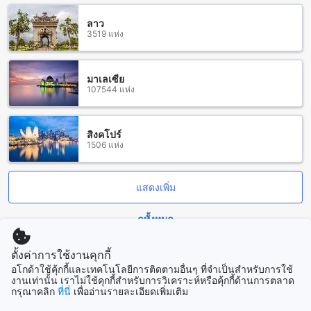
ที่ Hummus Chiang Mai หรือ Goodsouls Kitchen - Vegan
ลาว
Restaurant ที่นี่คุณจะได้พบกับอาหารเจสุดอร่อย เพื่อความหลาก
3519 แห่ง
หลาย คุณยังสามารถลองอาหารตะวันตกที่ร้าน Kat's Kitchen
หรือ Fern Forest Cafe หากคุณอยากสัมผัสกับรสชาติของพิซซ่า
คุณจะต้องไปที่ร้าน By Hand Pizza Cafe อย่างแน่นอน นอกจาก
มาเลเซีย
นี้ยังมี Coconut Shell Thai Food ที่เสิร์ฟอาหารไทยอร่อย และ
107544 แห่ง
Umakute Gokyu Ramen ที่เสิร์ฟราเมงอร่อย นอกจากนี้ยังมีร้าน
อาหาร Changphuak Suki ที่เสิร์ฟอาหารสุกี้อร่อย ให้คุณได้เลือก
สัมผัสกับรสชาติอาหารที่หลากหลาย
สิงคโปร์
1506 แห่ง
ช้อปปิ้งแลนด์มาร์คที่ใกล้เคียงกับโรส เกสต์เฮาส์ เชียงใหม่
โรส เกสต์เฮาส์ เชียงใหม่ ตั้งอยู่ใกล้กับหลายแหล่งช้อปปิ้งที่น่า
แสดงเพิ่ม
สนใจ เช่น เล่นดี ดีไซน์ ที่มีเสน่ห์แบบเอ็กซ์คลูซีฟและนวัตกรรม
ในการออกแบบ บ้านพ่อเลี้ยงหมื่น ที่นำเสนอผลิตภัณฑ์ที่ทันสมัย
ดูทั้งหมด
และมีคุณภาพ ตลาดช้างเผือก ที่เป็นแหล่งช้อปปิ้งที่เต็มไปด้วย
สินค้าที่น่าสนใจ ร้าน By Design ที่มีเสน่ห์แบบเอ็กซ์คลูซีฟในการ
ออกแบบ ร้าน S.B. Tailor ที่ให้บริการทักษะการตัดเย็บเสื้อผ้าที่มี
ตั้งค่าการใช้งานคุกกี้
ที่เที่ยวกำลังมาแรง
คุณภาพ กลางเวียงแกลลอรี่ ที่มีความเป็นเอกลักษณ์ในการจัด
อโกด้าใช้คุ้กกี้และเทคโนโลยีการติดตามอื่นๆ ที่จำเป็นสำหรับการใช้
แสดงศิลปะ ร้าน Best Armani Collection International ที่นำ
งานเท่านั้น เราไม่ใช้คุกกี้สำหรับการวิเคราะห์หรือคุ้กกี้ด้านการตลาด
สิงคโปร์
กรุณาคลิก
ที่นี่
เพื่ออ่านรายละเอียดเพิ่มเติม
เสนอเสื้อผ้าแฟชั่นที่ทันสมัย ถนนคนเดินท่าแพ ที่เป็นแหล่งช้อปปิ้ง
สิงคโปร์
สำหรับของที่ระลึกและของฝาก ร้าน Mr K Best Tailor ที่มีช่างตัด