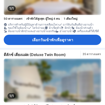
1/1
50 ตารางเมตร
เข้าพักได้สูงสุด: ผู้ใหญ่ 4 คน
1 เตียงใหญ่
บริการสำหรับผู้มีปัญหาด้านการเคลื่อนไหว
บาร์จับกันลื่นที่อ่างอาบน้ำ
ของใช้ในห้องน้ำ
ไดร์เป่าผม
ผ้าเช็ดตัว
ฝักบัว
ห้องน้ำส่วนตัว
ห้องอาบน้ำฝักบัวและอ่างอาบน้ำแยกกัน
อ่างอาบน้ำ
เครื่องเล่นดีวีดี/ซีดี
เลือกวันเข้าพักเพื่อดูราคา
ดีลักซ์ เตียงแฝด (Deluxe Twin Room)
35 ตารางเมตร
1/1