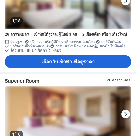
1/18
26 ตารางเมตร
เข้าพักได้สูงสุด: ผู้ใหญ่ 3 คน
2 เตียงเดี่ยว หรือ 1 เตียงใหญ่
วิว: ภูเขา
บริการสำหรับผู้มีปัญหาด้านการเคลื่อนไหว
บาร์จับกันลื่น
บาร์จับกันลื่นที่อ่างอาบน้ำ
กาต้มน้ำไฟฟ้า
กระจก
ของใช้ในห้องน้ำ
ไดร์เป่าผม
ผ้าเช็ดตัว
ฝักบัว
เลือกวันเข้าพักเพื่อดูราคา
Superior Room
26 ตารางเมตร
1/18