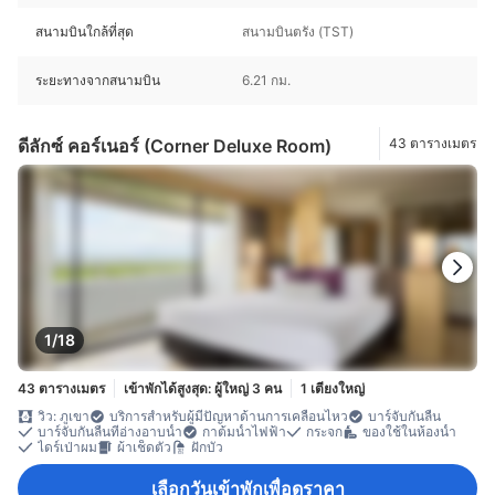
สนามบินใกล้ที่สุด
สนามบินตรัง (TST)
ระยะทางจากสนามบิน
6.21 กม.
ดีลักซ์ คอร์เนอร์ (Corner Deluxe Room)
43 ตารางเมตร
1/18
43 ตารางเมตร
เข้าพักได้สูงสุด: ผู้ใหญ่ 3 คน
1 เตียงใหญ่
วิว: ภูเขา
บริการสำหรับผู้มีปัญหาด้านการเคลื่อนไหว
บาร์จับกันลื่น
บาร์จับกันลื่นที่อ่างอาบน้ำ
กาต้มน้ำไฟฟ้า
กระจก
ของใช้ในห้องน้ำ
ไดร์เป่าผม
ผ้าเช็ดตัว
ฝักบัว
เลือกวันเข้าพักเพื่อดูราคา