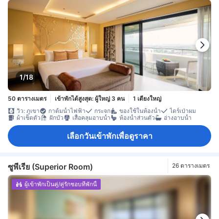
1/18
50 ตารางเมตร
เข้าพักได้สูงสุด: ผู้ใหญ่ 3 คน
1 เตียงใหญ่
วิว: ภูเขา
กาต้มน้ำไฟฟ้า
กระจก
ของใช้ในห้องน้ำ
ไดร์เป่าผม
ผ้าเช็ดตัว
ฝักบัว
เสื้อคลุมอาบน้ำ
ห้องน้ำส่วนตัว
อ่างอาบน้ำ
เลือกวันเข้าพักเพื่อดูราคา
ซูพีเรีย (Superior Room)
26 ตารางเมตร
ผู้เข้าพักเป็นคู่/คู่รักชอบที่พักนี้