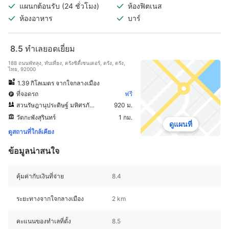
แผนกต้อนรับ (24 ชั่วโมง)
ห้องฟิตเนส
ห้องอาหาร
บาร์
8.5
ทำเลยอดเยี่ยม
188 ถนนพัทลุง, ทับเที่ยง, ตรังซิตี้เซนเตอร์, ตรัง, ตรัง,
ไทย, 92000
1.39 กิโลเมตร จากใจกลางเมือง
ที่จอดรถ
ฟรี
สวนรัษฎานุประดิษฐ์ มหิศรภักดี
920 ม.
วัดกะพังสุรินทร์
1 กม.
ดูแผนที่
ดูสถานที่ใกล้เคียง
ข้อมูลน่าสนใจ
คุ้มค่ากับเงินที่จ่าย
8.4
ระยะทางจากใจกลางเมือง
2 km
คะแนนของทำเลที่ตั้ง
8.5