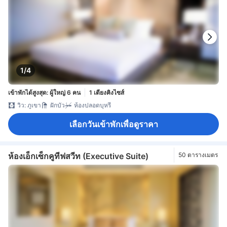
1/4
เข้าพักได้สูงสุด: ผู้ใหญ่ 6 คน
1 เตียงคิงไซส์
วิว: ภูเขา
ฝักบัว
ห้องปลอดบุหรี่
เลือกวันเข้าพักเพื่อดูราคา
ห้องเอ็กเซ็กคูทีฟสวีท (Executive Suite)
50 ตารางเมตร