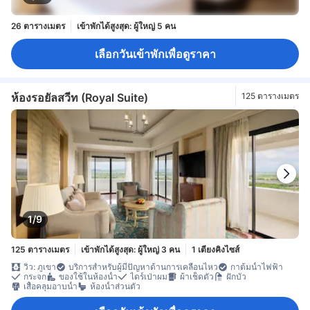
26 ตารางเมตร
เข้าพักได้สูงสุด: ผู้ใหญ่ 5 คน
เลือกวันเข้าพักเพื่อดูราคา
ห้องรอยัลสวีท (Royal Suite)
125 ตารางเมตร
1/9
125 ตารางเมตร
เข้าพักได้สูงสุด: ผู้ใหญ่ 3 คน
1 เตียงคิงไซส์
วิว: ภูเขา
บริการสำหรับผู้มีปัญหาด้านการเคลื่อนไหว
กาต้มน้ำไฟฟ้า
กระจก
ของใช้ในห้องน้ำ
ไดร์เป่าผม
ผ้าเช็ดตัว
ฝักบัว
เสื้อคลุมอาบน้ำ
ห้องน้ำส่วนตัว