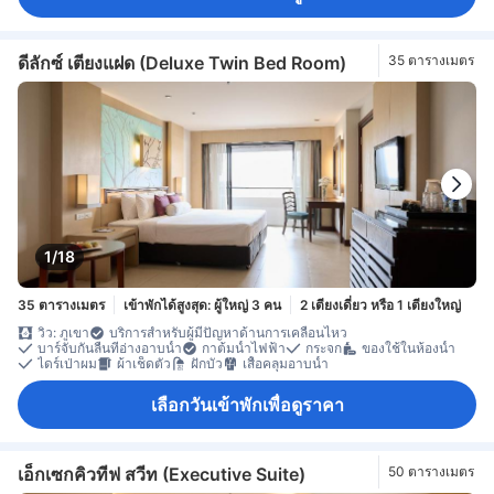
ดีลักซ์ เตียงแฝด (Deluxe Twin Bed Room)
35 ตารางเมตร
1/18
35 ตารางเมตร
เข้าพักได้สูงสุด: ผู้ใหญ่ 3 คน
2 เตียงเดี่ยว หรือ 1 เตียงใหญ่
วิว: ภูเขา
บริการสำหรับผู้มีปัญหาด้านการเคลื่อนไหว
บาร์จับกันลื่นที่อ่างอาบน้ำ
กาต้มน้ำไฟฟ้า
กระจก
ของใช้ในห้องน้ำ
ไดร์เป่าผม
ผ้าเช็ดตัว
ฝักบัว
เสื้อคลุมอาบน้ำ
เลือกวันเข้าพักเพื่อดูราคา
เอ็กเซกคิวทีฟ สวีท (Executive Suite)
50 ตารางเมตร