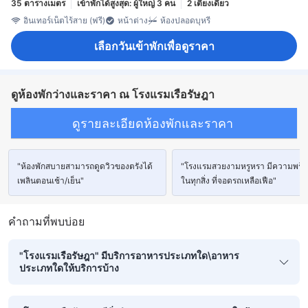
35 ตารางเมตร
เข้าพักได้สูงสุด: ผู้ใหญ่ 3 คน
2 เตียงเดี่ยว
อินเทอร์เน็ตไร้สาย (ฟรี)
หน้าต่าง
ห้องปลอดบุหรี่
เลือกวันเข้าพักเพื่อดูราคา
ดูห้องพักว่างและราคา ณ โรงแรมเรือรัษฎา
ดูรายละเอียดห้องพักและราคา
"ห้องพักสบายสามารถดูดวิวของตรังได้
"โรงแรมสวยงามหรูหรา มีความพร้
เพลินตอนเช้า/เย็น"
ในทุกสิ่ง ที่จอดรถเหลือเฟือ"
คำถามที่พบบ่อย
"โรงแรมเรือรัษฎา" มีบริการอาหารประเภทใด\อาหาร
ประเภทใดให้บริการบ้าง