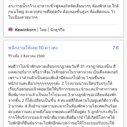
สิ่งอำนวยความสะดวกด้านการเดินทางที่โรงแรมเรือนแพ รอยัล
สระว่ายน้ำกว้าง อาหารเช้าฟูลคอร์สจัดเต็มมากๆ ห้องพักสวย ใกล้
พาร์ค พิษณุโลก
ถนนใหญ่ สะดวกสบายที่สุดครับ ต้องจองชั้นสูงๆ ห้องติดถนน วิว
ในเมืองสวยมากๆ
โรงแรมเรือนแพ รอยัลพาร์ค พิษณุโลกมุ่งมั่นที่จะอำนวยความ
สะดวกให้กับแขกผู้เข้าพักด้วยบริการรับส่งสนามบินที่สะดวกสบาย
และบริการทัวร์ที่จะพาคุณไปสำรวจสถานที่ท่องเที่ยวในพื้นที่อย่าง
Kawinkorn
|
ไทย | นักธุรกิจ
ง่ายดาย นอกจากนี้ยังมีที่จอดรถภายในโรงแรมที่สามารถใช้
บริการได้ฟรีและมีที่จอดรถสำหรับรถส่วนตัวที่สามารถจอดได้ด้วย
ตนเอง เพื่อความสะดวกสบายของแขกผู้เข้าพัก
พนักงานให้เลย 10 ดาวค่ะ
7.6
รีวิวเมื่อ 3 สิงหาคม 2569
สิ่งอำนวยความสะดวกในห้องพักที่เรือนแพ รอยัล พาร์ค พิษณุโลก
(SHA Plus+)
พอดีว่าไปเข้าพักปลายเดือนกรกฎาคมวันที่ 31 กรกฎาคมเหม็น สี
แลคเกอร์มาก หรือว่าสีอะไรสักอย่างในราคาน่าจะเป็นสีแลคเกอร์
เรือนแพ รอยัล พาร์ค พิษณุโลก (SHA Plus+) มีสิ่งอำนวยความ
เพราะว่าส่วนตัวเป็นคนแพ้แล้วมีคนแก่ไปด้วย 1.ขอชื่นชม
สะดวกที่ห้องพักที่ทันสมัยและครบครันเพื่อให้คุณรู้สึกอุ่นใจและ
พนักงานค่ะดีมากๆๆๆๆๆๆๆๆค่ะ 2.โรงแรมน่าจะปิดปรับปรุงให้
สบายใจตลอดการเข้าพักของคุณ ทุกห้องพักมีเครื่องปรับอากาศ
เรียบร้อยก่อนแล้วค่อยเปิดให้บริการขอแนะนำนะคะถ้าหากว่าคน
เพื่อให้คุณสามารถควบคุมอุณหภูมิในห้องได้อย่างสะดวกสบาย
ที่แพ้มากกว่าแล้วเป็นอะไรไปจะแย่ 3.ทางลูกค้าขอเปลี่ยนห้องพัก
นอกจากนี้ยังมีเสื้อผ้าคลุมอาบน้ำและเครื่องเป่าผมเพื่อให้คุณ
จากชั้น 2 ก็ได้เปลี่ยนเป็นชั้น 4 ค่ะแต่สีก็ยังตามไปอยู่แต่ก็ดีกว่าชั้น
สามารถปรับแต่งลุคส่วนตัวของคุณได้อย่างสะดวกสบาย ห้องพัก
2 มากค่ะ 4.สิ่งอำนวยความสะดวกในห้องพักความไฮเทคเกินร้อย
ยังมีโทรทัศน์และสายการติดต่อดาวเทียม/เคเบิลเพื่อให้คุณ
ค่ะแต่ความสะอาดยังไม่มากพอค่ะแต่ก็ได้อยู่ค่ะ 5.ลูกค้าประทับใจ
สามารถรับชมความบันเทิงได้ตลอดเวลา นอกจากนี้ยังมีมินิบาร์ที่
การให้บริการของเจ้าหน้าที่มากค่ะคือดีมากถ้าได้เกิดมีโอกาสได้
คุณสามารถเพลิดเพลินกับเครื่องดื่มรสเด็ดได้ในห้องพักของคุณ
ไปพักอีกก็ยืนยันว่าจะไปพักอีกค่ะแต่ว่าขอให้โรงแรมปรับปรุงให้