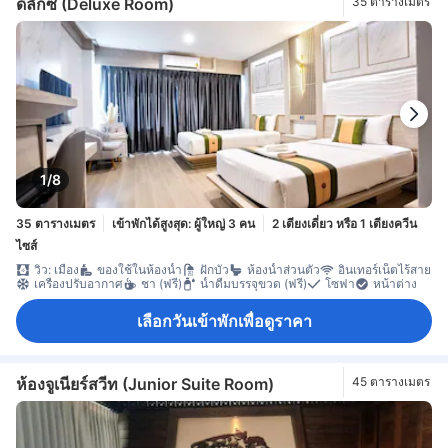
ดีลักซ์ (Deluxe Room)
35 ตารางเมตร
1/8
35 ตารางเมตร
เข้าพักได้สูงสุด: ผู้ใหญ่ 3 คน
2 เตียงเดี่ยว หรือ 1 เตียงควีน
ไซส์
วิว: เมือง
ของใช้ในห้องน้ำ
ฝักบัว
ห้องน้ำส่วนตัว
อินเทอร์เน็ตไร้สาย
เครื่องปรับอากาศ
ชา (ฟรี)
น้ำดื่มบรรจุขวด (ฟรี)
โซฟา
หน้าต่าง
เลือกวันเข้าพักเพื่อดูราคา
ห้องจูเนียร์สวีท (Junior Suite Room)
45 ตารางเมตร