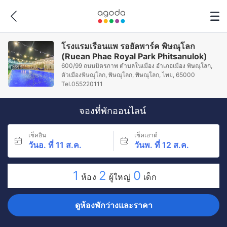
โรงแรมเรือนแพ รอยัลพาร์ค พิษณุโลก
(Ruean Phae Royal Park Phitsanulok)
600/99 ถนนมิตรภาพ ตำบลในเมือง อำเภอเมือง พิษณุโลก,
ตัวเมืองพิษณุโลก, พิษณุโลก, พิษณุโลก, ไทย, 65000
Tel.055220111
จองที่พักออนไลน์
เช็คอิน
เช็คเอาต์
วันอ. ที่ 11 ส.ค.
วันพ. ที่ 12 ส.ค.
1
2
0
ห้อง
ผู้ใหญ่
เด็ก
ดูห้องพักว่างและราคา