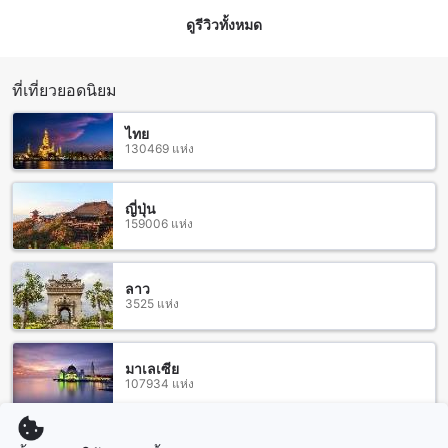
หรูหรามากขึ้น ก็มีห้อง Executive Suite ขนาด 55 ตารางเมตร ที่
ดูรีวิวทั้งหมด
ให้ความรู้สึกกว้างขวางและเป็นส่วนตัว นอกจากนี้ยังมี Junior
Suite Room ขนาด 45 ตารางเมตร สำหรับการพักผ่อนอย่างเต็มที่
และห้องซูพีเรียร์ทวินหรือดีลักซ์ทวิน ขนาด 35 ตารางเมตร ที่
เหมาะสำหรับผู้เดินทางเป็นกลุ่มหรือคู่รักที่ต้องการความสะดวก
ที่เที่ยวยอดนิยม
สบายและความเป็นส่วนตัว การจองห้องพักผ่าน Agoda จะช่วยให้
คุณได้รับราคาที่ดีที่สุด พร้อมประสบการณ์จองที่ง่ายและไร้ความ
ไทย
ยุ่งยาก ทำให้การเข้าพักของคุณเป็นไปอย่างราบรื่นและน่าประทับ
130469 แห่ง
ใจแน่นอน
เมืองพิษณุโลก: จุดเจริญของวัฒนธรรมและประวัติศาสตร์
ญี่ปุ่น
159006 แห่ง
เมืองพิษณุโลกเป็นเมืองที่มีความเป็นเอกลักษณ์และเต็มไปด้วย
ประวัติศาสตร์ที่น่าทึ่ง ที่นี่คุณจะได้พบกับวัฒนธรรมและศิลป
วัฒนธรรมที่สร้างสรรค์ของชาวพิษณุโลก
ลาว
3525 แห่ง
เมืองพิษณุโลกมีสถานที่ท่องเที่ยวที่น่าสนใจมากมาย อาทิเช่น วัด
มหาธาตุศรีสองแคว ที่เป็นวัดสำคัญและมีความเป็นที่เคารพบูชา
อย่างสูง นอกจากนี้ยังมีพิพิธภัณฑ์พิษณุโลก ที่นำเสนอ
ประวัติศาสตร์และวัฒนธรรมของพิษณุโลกให้คุณได้รู้จักอย่างลึก
มาเลเซีย
107934 แห่ง
ซึ้ง
อีกทั้งยังมีตลาดน้ำนครชัยศรี ที่เป็นสถานที่ท่องเที่ยวที่น่าสนใจ
สำหรับนักท่องเที่ยวที่ต้องการสัมผัสบรรยากาศของชีวิตชาว
นครชัยศรีแบบแท้จริง