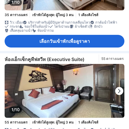
1/10
35 ตารางเมตร
เข้าพักได้สูงสุด: ผู้ใหญ่ 3 คน
1 เตียงคิงไซส์
วิว: เมือง
บริการสำหรับผู้มีปัญหาด้านการเคลื่อนไหว
กาต้มน้ำไฟฟ้า
กระจก
ของใช้ในห้องน้ำ
ไดร์เป่าผม
ผ้าเช็ดตัว
ฝักบัว
เสื้อคลุมอาบน้ำ
ห้องน้ำรวม
เลือกวันเข้าพักเพื่อดูราคา
ห้องเอ็กเซ็กคูทีฟสวีท (Executive Suite)
55 ตารางเมตร
1/10
55 ตารางเมตร
เข้าพักได้สูงสุด: ผู้ใหญ่ 3 คน
1 เตียงคิงไซส์