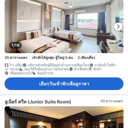
1/18
35 ตารางเมตร
เข้าพักได้สูงสุด: ผู้ใหญ่ 3 คน
2 เตียงเดี่ยว
วิว: เมือง
บริการสำหรับผู้มีปัญหาด้านการเคลื่อนไหว
กาต้มน้ำไฟฟ้า
กระจก
ของใช้ในห้องน้ำ
ไดร์เป่าผม
ผ้าเช็ดตัว
ฝักบัว
เสื้อคลุมอาบน้ำ
ห้องน้ำรวม
เลือกวันเข้าพักเพื่อดูราคา
จูเนียร์ สวีท (Junior Suite Room)
45 ตารางเมตร