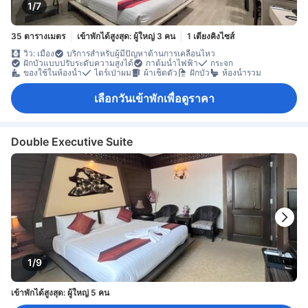
1/7
35 ตารางเมตร
เข้าพักได้สูงสุด: ผู้ใหญ่ 3 คน
1 เตียงคิงไซส์
วิว: เมือง
บริการสำหรับผู้มีปัญหาด้านการเคลื่อนไหว
ฝักบัวแบบปรับระดับความสูงได้
กาต้มน้ำไฟฟ้า
กระจก
ของใช้ในห้องน้ำ
ไดร์เป่าผม
ผ้าเช็ดตัว
ฝักบัว
ห้องน้ำรวม
เลือกวันเข้าพักเพื่อดูราคา
Double Executive Suite
1/9
เข้าพักได้สูงสุด: ผู้ใหญ่ 5 คน