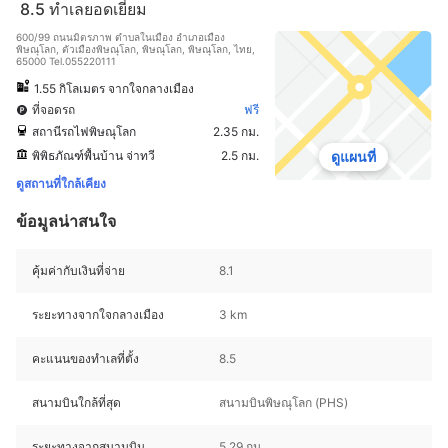
8.5
ทำเลยอดเยี่ยม
600/99 ถนนมิตรภาพ ตำบลในเมือง อำเภอเมือง
พิษณุโลก, ตัวเมืองพิษณุโลก, พิษณุโลก, พิษณุโลก, ไทย,
65000 Tel.055220111
1.55 กิโลเมตร จากใจกลางเมือง
ที่จอดรถ
ฟรี
สถานีรถไฟพิษณุโลก
2.35 กม.
พิพิธภัณฑ์พื้นบ้าน จ่าทวี
2.5 กม.
ดูแผนที่
ดูสถานที่ใกล้เคียง
ข้อมูลน่าสนใจ
คุ้มค่ากับเงินที่จ่าย
8.1
ระยะทางจากใจกลางเมือง
3 km
คะแนนของทำเลที่ตั้ง
8.5
สนามบินใกล้ที่สุด
สนามบินพิษณุโลก (PHS)
ระยะทางจากสนามบิน
5.29 กม.