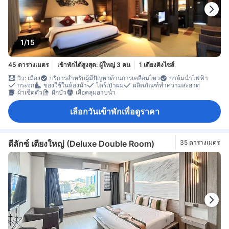
1/15
45 ตารางเมตร
เข้าพักได้สูงสุด: ผู้ใหญ่ 3 คน
1 เตียงคิงไซส์
วิว: เมือง
บริการสำหรับผู้มีปัญหาด้านการเคลื่อนไหว
กาต้มน้ำไฟฟ้า
กระจก
ของใช้ในห้องน้ำ
ไดร์เป่าผม
ผลิตภัณฑ์ทำความสะอาด
ผ้าเช็ดตัว
ฝักบัว
เสื้อคลุมอาบน้ำ
เลือกวันเข้าพักเพื่อดูราคา
ดีลักซ์ เตียงใหญ่ (Deluxe Double Room)
35 ตารางเมตร