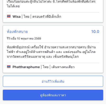
เรียบร้อยก่อนค่ะสู้กลิ่นไม่ไหวค่ะ 6.โทรศัพท์ในห้องพักคือพังโทร
สัมผัสประสบการณ์การรับประทานอาหารที่โรงแรมเรือนแพ
ไม่ได้เลย
รอยัลพาร์ค พิษณุโลก
Wisa
|
ไทย | ครอบครัวที่มีเด็กเล็ก
โรงแรมเรือนแพ รอยัลพาร์ค พิษณุโลกมอบประสบการณ์การรับ
ประทานอาหารที่หลากหลายและเต็มไปด้วยรสชาติที่น่าประทับใจ
เริ่มต้นด้วยห้องอาหารที่เสิร์ฟอาหารหลากหลายเมนูให้เลือกทั้ง
ห้องพักสบาย
10.0
อาหารไทยและนานาชาติ เพื่อให้ทุกมื้อเป็นช่วงเวลาที่เต็มไปด้วย
ความสุขและความอร่อย นอกจากนี้ยังมีบริการคอฟฟี่ช็อปที่ให้คุณ
รีวิวเมื่อ 10 พฤษภาคม 2569
ได้ผ่อนคลายพร้อมกาแฟหอมกรุ่นและเครื่องดื่มสดชื่นใน
บรรยากาศสบาย ๆ สำหรับผู้ที่ต้องการความสะดวกสบายในห้อง
ห้องพักมีอุปกรณ์ เครื่องใช้ อำนวยความสะดวกสบายครบ มีม่าน
พัก โรงแรมยังมีบริการรูมเซอร์วิสที่พร้อมเสิร์ฟอาหารและเครื่อง
ไฟฟ้า ทำเลอยู่ใกล้ห้างสรรพสินค้า และ แหล่งของกิน อยู่ไม่ไกล
ดื่มตรงถึงห้องของคุณ เพื่อความสะดวกสูงสุดในทุกโอกาส ทุกเช้า
จากวัดพระศรีรัตนมหาธาตุ และ เซ็นทรัลพิษณุโลก
คุณจะได้เพลิดเพลินกับบุฟเฟต์อาหารเช้าที่เต็มไปด้วยความหลาก
หลาย รวมทั้งตัวเลือกอาหารเช้าสไตล์คอนติเนนทัลที่สดใหม่และ
Phattharaphume
|
ไทย | เดินทางคนเดียว
อร่อย เพื่อเริ่มต้นวันใหม่อย่างเต็มพลังและสดชื่น
ห้องพักสุดหรูที่ โรงแรมเรือนแพ รอยัลพาร์ค พิษณุโลก
อ่านรีวิวเพิ่มเติม
โรงแรมเรือนแพ รอยัลพาร์ค พิษณุโลก มีตัวเลือกห้องพักหลาก
หลายให้คุณเลือกสรร ไม่ว่าจะเป็นห้องซูพีเรียร์ดับเบิลขนาด 35
ดูห้องพักและราคา
ตารางเมตร ที่มาพร้อมเตียงคิงไซส์ หรือห้องดีลักซ์ดับเบิลที่ให้
ความรู้สึกสะดวกสบายในพื้นที่เดียวกัน สำหรับผู้ที่มองหาความ