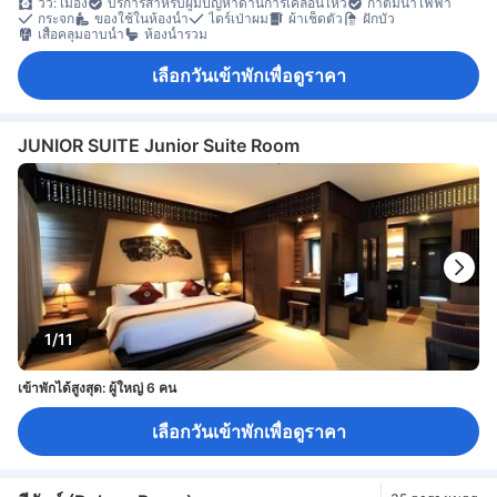
วิว: เมือง
บริการสำหรับผู้มีปัญหาด้านการเคลื่อนไหว
กาต้มน้ำไฟฟ้า
กระจก
ของใช้ในห้องน้ำ
ไดร์เป่าผม
ผ้าเช็ดตัว
ฝักบัว
เสื้อคลุมอาบน้ำ
ห้องน้ำรวม
เลือกวันเข้าพักเพื่อดูราคา
JUNIOR SUITE Junior Suite Room
1/11
เข้าพักได้สูงสุด: ผู้ใหญ่ 6 คน
เลือกวันเข้าพักเพื่อดูราคา