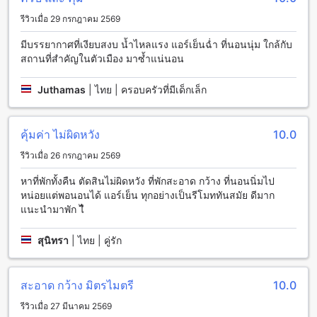
บาร์ริมสระว่ายน้ำที่นี่ที่ท่านสามารถสั่งเครื่องดื่มและอาหารเล็กๆ
รีวิวเมื่อ 29 กรกฎาคม 2569
มากินและดื่มรับประทานได้ในขณะที่ผ่อนคลายร่างกายในสระ
ว่ายน้ำ
มีบรรยากาศที่เงียบสงบ น้ำไหลแรง แอร์เย็นฉ่ำ ที่นอนนุ่ม ใกล้กับ
ที่เรือนแพ รอยัล พาร์ค พิษณุโลก (SHA Plus+) ยังมีห้องโยคะที่
สถานที่สำคัญในตัวเมือง มาซ้ำแน่นอน
ท่านสามารถฝึกฝนร่างกายและควบคุมจิตใจได้ ห้องโยคะที่นี่
ตกแต่งอย่างสวยงามและสะอาด มีอุปกรณ์ต่างๆ ให้บริการพร้อม
Juthamas
|
ไทย | ครอบครัวที่มีเด็กเล็ก
กับแอร์เย็นให้ความสะดวกสบายในระหว่างการฝึกฝน
อย่ารอช้า มาพักผ่อนและเพลิดเพลินกับกิจกรรมกีฬาในเรือนแพ
รอยัล พาร์ค พิษณุโลก (SHA Plus+) กันเถอะ
คุ้มค่า ไม่ผิดหวัง
10.0
สิ่งอำนวยความสะดวกที่เรือนแพ รอยัล พาร์ค พิษณุโลก (SHA
รีวิวเมื่อ 26 กรกฎาคม 2569
Plus+)
หาที่พักทั้งคืน ตัดสินไม่ผิดหวัง ที่พักสะอาด กว้าง ที่นอนนิ่มไป
เรือนแพ รอยัล พาร์ค พิษณุโลก (SHA Plus+) มีสิ่งอำนวยความ
หน่อยแต่พอนอนได้ แอร์เย็น ทุกอย่างเป็นรีโมททันสมัย ดีมาก
สะดวกที่หลากหลายเพื่อให้คุณมีประสบการณ์การเข้าพักที่สะดวก
แนะนำมาพัก ไื
สบายและประทับใจ บริการซักรีด บริการห้องพัก ตู้นิรภัย พนักงาน
ต้อนรับ อินเทอร์เน็ตไร้สายในพื้นที่สาธารณะ พื้นที่สูบบุหรี่ที่
สุนิทรา
|
ไทย | คู่รัก
กำหนดไว้ อินเทอร์เน็ตไร้สายฟรีในทุกห้อง บริการซักแห้ง ที่เก็บ
กระเป๋าสัมผัส และบริการทำความสะอาดห้องประจำวัน เรือนแพ
รอยัล พาร์ค พิษณุโลก (SHA Plus+) จัดให้คุณได้เพลิดเพลินกับ
สะอาด กว้าง มิตรไมตรี
10.0
การเข้าพักที่สะดวกสบายและมีความปลอดภัย
รีวิวเมื่อ 27 มีนาคม 2569