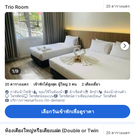
Trio Room
20 ตารางเมตร
1/9
20 ตารางเมตร
เข้าพักได้สูงสุด: ผู้ใหญ่ 3 คน
2 เตียงเดี่ยว
กาต้มน้ำไฟฟ้า
ของใช้ในห้องน้ำ
ผ้าเช็ดตัว
ฝักบัว
ห้องน้ำส่วนตัว
โทรทัศน์
โทรทัศน์จอแบน
โทรทัศน์ดาวเทียม/เคเบิล
โทรศัพท์
บริการภาพยนตร์แบบ On-demand
เลือกวันเข้าพักเพื่อดูราคา
ห้องเตียงใหญ่หรือเตียงแฝด (Double or Twin
20 ตารางเมตร