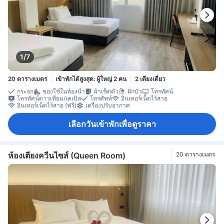
1/7
20 ตารางเมตร
เข้าพักได้สูงสุด: ผู้ใหญ่ 2 คน
2 เตียงเดี่ยว
กระจก
ของใช้ในห้องน้ำ
ผ้าเช็ดตัว
ฝักบัว
โทรทัศน์
โทรทัศน์ดาวเทียม/เคเบิล
โทรศัพท์
อินเทอร์เน็ตไร้สาย
อินเทอร์เน็ตไร้สาย (ฟรี)
เครื่องปรับอากาศ
เลือกวันเข้าพักเพื่อดูราคา
ห้องเตียงควีนไซส์ (Queen Room)
20 ตารางเมตร