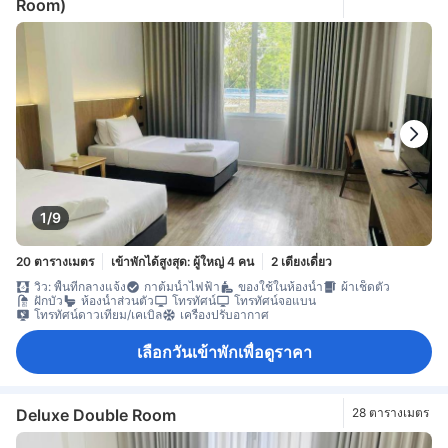
Room)
1/9
20 ตารางเมตร
เข้าพักได้สูงสุด: ผู้ใหญ่ 4 คน
2 เตียงเดี่ยว
วิว: พื้นที่กลางแจ้ง
กาต้มน้ำไฟฟ้า
ของใช้ในห้องน้ำ
ผ้าเช็ดตัว
ฝักบัว
ห้องน้ำส่วนตัว
โทรทัศน์
โทรทัศน์จอแบน
โทรทัศน์ดาวเทียม/เคเบิล
เครื่องปรับอากาศ
เลือกวันเข้าพักเพื่อดูราคา
Deluxe Double Room
28 ตารางเมตร