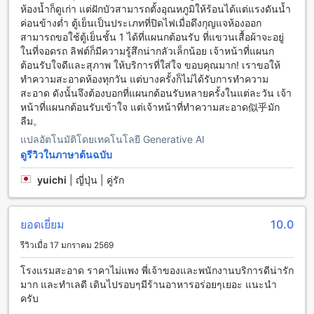
ห้องน้ำก็ดูเก่า แต่ฝักบัวสามารถตั้งอุณหภูมิให้ร้อนได้แต่แรงดันน้ำ
ค่อนข้างต่ำ ตู้เย็นเป็นประเภทที่ปิดไฟเมื่อดึงกุญแจห้องออก
ประสบการณ์พักผ่อนสุดพิเศษที่ โรงแรมเอสทูเอสควีนตรัง ด้วยห้อง
สามารถขอใช้ตู้เย็นชั้น 1 ได้ที่แผนกต้อนรับ ที่แขวนเสื้อผ้าจะอยู่
พักหลากหลายรูปแบบ
ในที่จอดรถ ลิฟต์ก็มีความรู้สึกน่ากลัวเล็กน้อย เจ้าหน้าที่แผนก
ต้อนรับใจดีและสุภาพ ให้บริการที่ใส่ใจ ขอบคุณมาก! เราขอให้
โรงแรมเอสทูเอสควีนตรังมีตัวเลือกห้องพักที่หลากหลายเพื่อรองรับ
ทำความสะอาดห้องทุกวัน แต่บางครั้งก็ไม่ได้รับการทำความ
ความต้องการของแขกทุกกลุ่ม ตั้งแต่ห้อง Twin ขนาด 20 ตาราง
สะอาด ดังนั้นจึงต้องบอกที่แผนกต้อนรับหลายครั้งในแต่ละวัน เจ้า
เมตรที่มาพร้อมเตียงคู่, ห้อง Double ที่มีเตียงคู่สองเตียง, ห้อง
หน้าที่แผนกต้อนรับเข้าใจ แต่เจ้าหน้าที่ทำความสะอาด似乎มัก
Queen สำหรับผู้ที่ต้องการความสะดวกสบายด้วยเตียงใหญ่, ไป
ลืม。
จนถึงห้อง Standard Triple ที่เหมาะสำหรับครอบครัวหรือกลุ่ม
เพื่อน โดยแต่ละห้องมีพื้นที่กว้างขวาง 20 ตารางเมตร พร้อมตัว
แปลอัตโนมัติโดยเทคโนโลยี Generative AI
เลือกเตียงที่หลากหลายเพื่อความลงตัวสูงสุดในการพักผ่อนของคุณ
ดูรีวิวในภาษาต้นฉบับ
การจองห้องพักผ่าน Agoda ช่วยให้คุณได้ราคาที่ดีที่สุดและ
ประสบการณ์การจองที่ง่ายและไร้ความยุ่งยาก ทำให้การวางแผน
yuichi
|
ญี่ปุ่น | คู่รัก
การเดินทางของคุณเป็นเรื่องง่ายและสะดวกสบายที่สุด
ตรังซิตี้เซนเตอร์: ที่พักที่สะดวกสบายใจกลางใจเมืองตรัง
ยอดเยี่ยม
10.0
รีวิวเมื่อ 17 มกราคม 2569
ตรังซิตี้เซนเตอร์ เป็นโรงแรมที่ตั้งอยู่ใจกลางเมืองตรัง ทำให้คุณ
สามารถเดินทางไปยังสถานที่ต่างๆ ในเมืองได้อย่างสะดวกสบาย
โรงแรมสะอาด ราคาไม่แพง พี่เจ้าของและพนักงานบริการดีน่ารัก
โรงแรมตั้งอยู่ใกล้กับห้างสรรพสินค้า ร้านอาหาร และแหล่งท่อง
มาก และทำเลดี เดินไปรอบๆมีร้านอาหารอร่อยๆเยอะ แนะนำ
เที่ยวหลายแห่ง ซึ่งทำให้คุณสามารถสัมผัสวัฒนธรรมและวิถีชีวิต
ครับ
ของคนท้องถิ่นได้อย่างใกล้ชิด