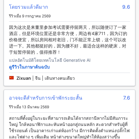
ให้คุณรู้สึกสะดวกสบายตลอดเวลา และมีทีวีที่จอใหญ่เพื่อให้คุณ
โดยรวมแล้วดีมาก
9.6
สามารถรับชมรายการโทรทัศน์ที่คุณชื่นชอบได้ นอกจากนี้ยังมีมินิ
บาร์ที่คุณสามารถเพลิดเพลินกับเครื่องดื่มหรืออาหารเล็กๆ ในห้อง
รีวิวเมื่อ 9 กรกฎาคม 2569
ได้ และมีระบบรับชมทีวีดาวเทียม/เคเบิลทีวีเพื่อให้คุณสามารถรับ
ชมรายการโทรทัศน์จากช่องดาวเทียมหรือเคเบิลได้ในห้องพักของ
因为这次是来董里参加考试需要停留两天，所以随便订了一家
คุณ นอกจากนี้ยังมีตู้เย็นให้คุณเก็บอาหารหรือเครื่องดื่มเพื่อให้คุณ
酒店，但是环境位置还是非常方便，周边有4家711，因为订的
สามารถเพลิดเพลินกับอาหารหรือเครื่องดื่มที่คุณชื่นชอบได้ในห้อง
价格便宜，所以房间相对老旧，门不能正常上锁，这个可以改
พักของคุณ
进一下。其他都挺好的，因为腰不好，最适合这样的硬床，对
于短暂停留的，值得推荐！
สิ่งอำนวยความสะดวกในการรับประทานอาหารที่โรงแรมเอสทูเอ
แปลอัตโนมัติโดยเทคโนโลยี Generative AI
สควีนตรัง
ดูรีวิวในภาษาต้นฉบับ
โรงแรมเอสทูเอสควีนตรัง มีสิ่งอำนวยความสะดวกในการรับ
Zixuan
|
จีน | เดินทางคนเดียว
ประทานอาหารหลากหลายให้เลือกสรร ที่นี่คุณสามารถสัมผัสกับ
ประสบการณ์รับประทานอาหารที่ยอดเยี่ยมได้ โรงแรมมีร้าน
อาหารที่เปิดให้บริการตลอดวัน ที่นี่คุณจะได้พบกับเมนูอาหารที่
อาจจะดีสำหรับการเข้าพักระยะสั้น
7.6
หลากหลายและอร่อยที่สร้างขึ้นโดยเชฟที่มีความเชี่ยวชาญ
นอกจากนี้ยังมีบริการห้องอาหารในห้องพัก ซึ่งทำให้คุณสามารถสั่ง
รีวิวเมื่อ 13 มีนาคม 2569
อาหารและรับประทานได้ในส่วนตัว นอกจากนี้ยังมีห้องครัวรวมที่
สถานที่ตั้งอยู่ในระยะที่สามารถเดินได้จากสถานีหากไม่มีสัมภาระ
สามารถใช้งานร่วมกันได้ ซึ่งเป็นสิ่งอำนวยความสะดวกที่ดี
ใหญ่ ใกล้หอนาฬิกาและหันหน้าออกสู่ถนนหลัก สะดวกสำหรับผู้ที่
สำหรับผู้ที่ต้องการทำอาหารด้วยตนเอง สุดท้าย โรงแรมยังมี
ใช้รถยนต์ เป็นอาคารเก่าแต่ห้องกว้าง มีการติดตั้งตำแหน่งปลั๊กไฟ
บริการทำความสะอาดห้องประจำวันเพื่อให้คุณได้รับประทาน
และไฟต่าง ๆ เพิ่มเติม หน้าต่างขนาดใหญ่ทำให้ห้องสว่างขึ้น
อาหารในสภาพแวดล้อมที่สะอาดและสะดวกสบาย