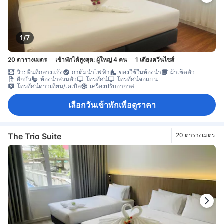
1/7
20 ตารางเมตร
เข้าพักได้สูงสุด: ผู้ใหญ่ 4 คน
1 เตียงควีนไซส์
วิว: พื้นที่กลางแจ้ง
กาต้มน้ำไฟฟ้า
ของใช้ในห้องน้ำ
ผ้าเช็ดตัว
ฝักบัว
ห้องน้ำส่วนตัว
โทรทัศน์
โทรทัศน์จอแบน
โทรทัศน์ดาวเทียม/เคเบิล
เครื่องปรับอากาศ
เลือกวันเข้าพักเพื่อดูราคา
The Trio Suite
20 ตารางเมตร