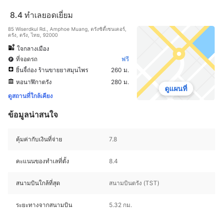
8.4
ทำเลยอดเยี่ยม
85 Wiserdkul Rd., Amphoe Muang, ตรังซิตี้เซนเตอร์,
ตรัง, ตรัง, ไทย, 92000
ใจกลางเมือง
ที่จอดรถ
ฟรี
ยิ้นจี้ถ่อง ร้านขายยาสมุนไพร
260 ม.
หอนาฬิกาตรัง
280 ม.
ดูแผนที่
ดูสถานที่ใกล้เคียง
ข้อมูลน่าสนใจ
คุ้มค่ากับเงินที่จ่าย
7.8
คะแนนของทำเลที่ตั้ง
8.4
สนามบินใกล้ที่สุด
สนามบินตรัง (TST)
ระยะทางจากสนามบิน
5.32 กม.