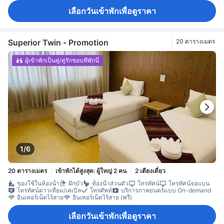
เลือกวันเข้าพักเพื่อดูราคา
Superior Twin - Promotion
20 ตารางเมตร
ผู้เข้าพักเป็นคู่/คู่รักชอบที่พักนี้
1/6
20 ตารางเมตร
เข้าพักได้สูงสุด: ผู้ใหญ่ 2 คน
2 เตียงเดี่ยว
ของใช้ในห้องน้ำ
ฝักบัว
ห้องน้ำส่วนตัว
โทรทัศน์
โทรทัศน์จอแบน
โทรทัศน์ดาวเทียม/เคเบิล
โทรศัพท์
บริการภาพยนตร์แบบ On-demand
อินเทอร์เน็ตไร้สาย
อินเทอร์เน็ตไร้สาย (ฟรี)
เลือกวันเข้าพักเพื่อดูราคา