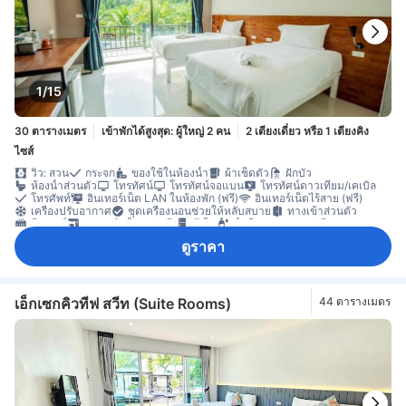
1/15
30 ตารางเมตร
เข้าพักได้สูงสุด: ผู้ใหญ่ 2 คน
2 เตียงเดี่ยว หรือ 1 เตียงคิง
ไซส์
วิว: สวน
กระจก
ของใช้ในห้องน้ำ
ผ้าเช็ดตัว
ฝักบัว
ห้องน้ำส่วนตัว
โทรทัศน์
โทรทัศน์จอแบน
โทรทัศน์ดาวเทียม/เคเบิล
โทรศัพท์
อินเทอร์เน็ต LAN ในห้องพัก (ฟรี)
อินเทอร์เน็ตไร้สาย (ฟรี)
เครื่องปรับอากาศ
ชุดเครื่องนอนช่วยให้หลับสบาย
ทางเข้าส่วนตัว
ฮีตเตอร์
กาแฟสำเร็จรูป (ฟรี)
ตู้เย็น
น้ำดื่มบรรจุขวด (ฟรี)
โต๊ะทำงาน
พื้นที่นั่งเล่น
ระเบียง/ชานเรือน
หน้าต่าง
ตู้เสื้อผ้า
ดูราคา
ราวตากผ้า
เข้าถึงได้โดยบันได
บริการด้านความปลอดภัย
ห้องปลอดบุหรี่
เอ็กเซกคิวทีฟ สวีท (Suite Rooms)
44 ตารางเมตร