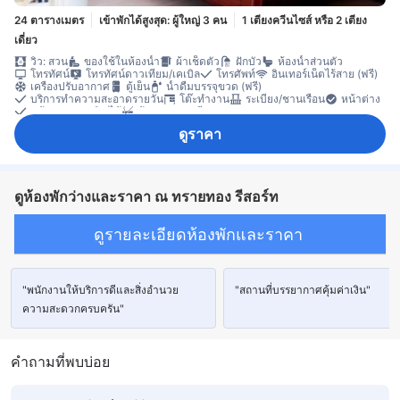
24 ตารางเมตร
เข้าพักได้สูงสุด: ผู้ใหญ่ 3 คน
1 เตียงควีนไซส์ หรือ 2 เตียง
เดี่ยว
วิว: สวน
ของใช้ในห้องน้ำ
ผ้าเช็ดตัว
ฝักบัว
ห้องน้ำส่วนตัว
โทรทัศน์
โทรทัศน์ดาวเทียม/เคเบิล
โทรศัพท์
อินเทอร์เน็ตไร้สาย (ฟรี)
เครื่องปรับอากาศ
ตู้เย็น
น้ำดื่มบรรจุขวด (ฟรี)
บริการทำความสะอาดรายวัน
โต๊ะทำงาน
ระเบียง/ชานเรือน
หน้าต่าง
หน้าต่างแบบเปิดได้
ห้องปลอดบุหรี่
ดูราคา
ดูห้องพักว่างและราคา ณ ทรายทอง รีสอร์ท
ดูรายละเอียดห้องพักและราคา
"พนักงานให้บริการดีและสิ่งอำนวย
"สถานที่บรรยากาศคุ้มค่าเงิน"
ความสะดวกครบครัน"
คำถามที่พบบ่อย