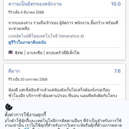
ตัวได้ นอกจากนี้ยังมีครัวรวมที่สามารถใช้บริการได้ฟรี สำหรับผู้ที่
ความเป็นมิตรของพนักงาน
10.0
ต้องการทำอาหารส่วนตัว นอกจากนี้ยังมีบริการทำความสะอาด
รีวิวเมื่อ 4 มีนาคม 2568
ห้องประจำวันเพื่อให้คุณมีความสะอาดและสบายใจตลอดการเข้า
พัก
จากบนลงล่าง รวมถึงเจ้าของ ผู้จัดการ พนักงาน ยิ้มกว้าง พร้อมที่
จะช่วยเหลือ
ห้องพักสุดหรูที่ทรายทอง รีสอร์ท ตรัง
แปลอัตโนมัติโดยเทคโนโลยี Generative AI
ทรายทอง รีสอร์ท มีตัวเลือกห้องพักที่หลากหลายเพื่อตอบสนอง
ดูรีวิวในภาษาต้นฉบับ
ความต้องการของแขกทุกท่าน ตั้งแต่บังกะโลวิวสวนขนาด 27
Eric
|
มาเลเซีย | ครอบครัวที่มีเด็กโต
ตารางเมตร พร้อมเตียงคิงไซส์ ไปจนถึงห้องสวีทขนาด 44 ตาราง
เมตร ที่มาพร้อมเตียงคิงไซส์สองเตียง เพื่อความสะดวกสบายสูงสุด
ในทุกการพักผ่อน ไม่ว่าจะเป็นห้องบังกะโลหรือห้องดีลักซ์แบบสาม
ดีมาก
7.6
คนก็มีให้เลือกอย่างครบถ้วน สำหรับผู้ที่มองหาความหรูหราและ
ความเป็นส่วนตัว ห้องซูทขนาด 36 ตารางเมตร ก็เป็นตัวเลือกที่
รีวิวเมื่อ 20 มกราคม 2569
ยอดเยี่ยมสำหรับการพักผ่อนอย่างเต็มที่
การจองห้องพักผ่าน Agoda จะช่วยให้คุณได้รับราคาที่ดีที่สุดและ
ห้องดี แต่เช็คอินช้าแล้วแต่ห้องยังเก็บไม่เสร็จต้องนั่งรอเกือบ
ประสบการณ์การจองที่ง่ายและไร้กังวล ด้วยระบบที่รวดเร็วและ
ชั่วโมงอีก บริการช้าต้องตาม2รอบ ที่นอน นอนทีหลังติดกับโครง
ปลอดภัย คุณสามารถมั่นใจได้ว่าจะได้รับข้อเสนอที่คุ้มค่า พร้อม
เหล็กที่นอนละ
ทั้งการสนับสนุนลูกค้าอย่างมืออาชีพ เพื่อให้การเข้าพักของคุณ
เป็นเรื่องราวที่น่าจดจำในตรัง
Kunnaphong
|
ไทย | กลุ่มเพื่อน
ตั้งค่าการใช้งานคุกกี้
อโกด้าใช้คุ้กกี้และเทคโนโลยีการติดตามอื่นๆ ที่จำเป็นสำหรับการใช้
หาดปากเมง: สุดยอดที่พักผ่อนริมทะเลในตรัง
งานเท่านั้น เราไม่ใช้คุกกี้สำหรับการวิเคราะห์หรือคุ้กกี้ด้านการตลาด