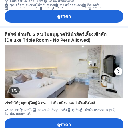
อินเทอร์เน็ตไร้สาย (ฟรี)
เครื่องปรับอากาศ
ชุดเครื่องนอนช่วยให้หลับสบาย
ทางเข้าส่วนตัว
ฮีตเตอร์
กาแฟสำเร็จรูป (ฟรี)
ตู้เย็น
น้ำดื่มบรรจุขวด (ฟรี)
โต๊ะทำงาน
พื้นที่นั่งเล่น
พื้นไม้/ปาเกต์
ระเบียง/ชานเรือน
ราวตากผ้า
ดูราคา
บริการด้านความปลอดภัย
ห้องปลอดบุหรี่
ดีลักซ์ สำหรับ 3 คน ไม่อนุญาตให้นำสัตว์เลี้ยงเข้าพัก
(Deluxe Triple Room - No Pets Allowed)
1/5
เข้าพักได้สูงสุด: ผู้ใหญ่ 3 คน
1 เตียงเดี่ยว และ 1 เตียงคิงไซส์
กระจก
ฝักบัว
กาแฟสำเร็จรูป (ฟรี)
ตู้เย็น
น้ำดื่มบรรจุขวด (ฟรี)
ห้องปลอดบุหรี่
ดูราคา