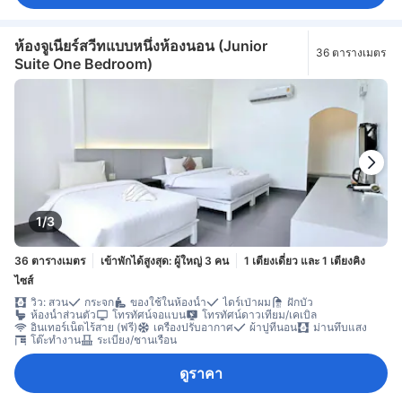
ห้องจูเนียร์สวีทแบบหนึ่งห้องนอน (Junior
36 ตารางเมตร
Suite One Bedroom)
1/3
36 ตารางเมตร
เข้าพักได้สูงสุด: ผู้ใหญ่ 3 คน
1 เตียงเดี่ยว และ 1 เตียงคิง
ไซส์
วิว: สวน
กระจก
ของใช้ในห้องน้ำ
ไดร์เป่าผม
ฝักบัว
ห้องน้ำส่วนตัว
โทรทัศน์จอแบน
โทรทัศน์ดาวเทียม/เคเบิล
อินเทอร์เน็ตไร้สาย (ฟรี)
เครื่องปรับอากาศ
ผ้าปูที่นอน
ม่านทึบแสง
โต๊ะทำงาน
ระเบียง/ชานเรือน
ดูราคา