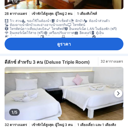
1/9
28 ตารางเมตร
เข้าพักได้สูงสุด: ผู้ใหญ่ 2 คน
1 เตียงคิงไซส์
วิว: สวน
ของใช้ในห้องน้ำ
ผ้าเช็ดตัว
ฝักบัว
ห้องน้ำส่วนตัว
ห้องอาบน้ำฝักบัวและอ่างอาบน้ำแยกกัน
โทรทัศน์
โทรทัศน์ดาวเทียม/เคเบิล
โทรศัพท์
อินเทอร์เน็ต LAN ในห้องพัก (ฟรี)
อินเทอร์เน็ตไร้สาย (ฟรี)
เครื่องปรับอากาศ
ฮีตเตอร์
ตู้เย็น
น้ำดื่มบรรจุขวด (ฟรี)
โต๊ะทำงาน
ระเบียง/ชานเรือน
หน้าต่าง
ราวตากผ้า
ดูราคา
ดีลักซ์ สำหรับ 3 คน (Deluxe Triple Room)
32 ตารางเมตร
1/5
32 ตารางเมตร
เข้าพักได้สูงสุด: ผู้ใหญ่ 3 คน
1 เตียงเดี่ยว และ 1 เตียงคิง