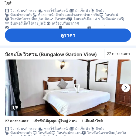
ไซส์
วิว: สวน
กระจก
ของใช้ในห้องน้ำ
ผ้าเช็ดตัว
ฝักบัว
ห้องน้ำส่วนตัว
ห้องอาบน้ำฝักบัวและอ่างอาบน้ำแยกกัน
โทรทัศน์
โทรทัศน์ดาวเทียม/เคเบิล
โทรศัพท์
อินเทอร์เน็ต LAN ในห้องพัก (ฟรี)
อินเทอร์เน็ตไร้สาย (ฟรี)
เครื่องปรับอากาศ
ชุดเครื่องนอนช่วยให้หลับสบาย
ทางเข้าส่วนตัว
ฮีตเตอร์
กาแฟสำเร็จรูป (ฟรี)
ตู้เย็น
น้ำดื่มบรรจุขวด (ฟรี)
โต๊ะทำงาน
ดูราคา
พื้นที่นั่งเล่น
ระเบียง/ชานเรือน
หน้าต่าง
ห้องพักชั้น G
ราวตากผ้า
บริการด้านความปลอดภัย
ห้องปลอดบุหรี่
บังกะโล วิวสวน (Bungalow Garden View)
27 ตารางเมตร
1/5
27 ตารางเมตร
เข้าพักได้สูงสุด: ผู้ใหญ่ 2 คน
1 เตียงคิงไซส์
วิว: สวน
กระจก
ของใช้ในห้องน้ำ
ผ้าเช็ดตัว
ฝักบัว
ห้องน้ำส่วนตัว
โทรทัศน์
โทรทัศน์จอแบน
โทรทัศน์ดาวเทียม/เคเบิล