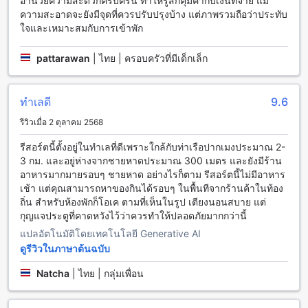
อำนวยความสะดวกครบครัน ทำให้รู้สึกคุ้มค่ากับเงินที่จ่าย แม้
ความสะอาดจะยังมีจุดที่ควรปรับปรุงบ้าง แต่ภาพรวมถือว่าประทับ
สิ่งอำนวยความสะดวกในห้องพักที่ทรายทอง รีสอร์ท
ใจและเหมาะสมกับการเข้าพัก
ทรายทอง รีสอร์ท มีสิ่งอำนวยความสะดวกที่พร้อมให้บริการใน
pattarawan
|
ไทย | ครอบครัวที่มีเด็กเล็ก
ห้องพักของท่าน ทุกห้องพักมีเครื่องปรับอากาศเพื่อให้คุณสามารถ
สบายตัวได้ตลอดเวลา นอกจากนี้ยังมีโทรทัศน์ในห้องพักเพื่อให้
คุณสามารถชมรายการโปรดของคุณได้ทุกเวลาที่คุณต้องการ
ทำเลดี
9.6
นอกจากนี้ยังมีระเบียงหรือระเบียงเพื่อให้คุณสามารถชมวิวท้อง
ทะเลหรือทิวทัศน์ที่สวยงามได้ และยังมีรายการโทรทัศน์ดาวเทียม
รีวิวเมื่อ 2 ตุลาคม 2568
หรือรายการโทรทัศน์ทางสายเคเบิลเพื่อให้คุณสามารถรับชม
รายการที่คุณชื่นชอบได้ ไม่เพียงเท่านี้เพียงพอ ยังมีตู้เย็นในห้องพัก
รีสอร์ตนี้ตั้งอยู่ในทำเลที่ดีเพราะใกล้กับท่าเรือปากเมงประมาณ 2-
เพื่อให้คุณสามารถเก็บอาหารและเครื่องดื่มเย็นสดชื่นได้
3 กม. และอยู่ห่างจากชายหาดประมาณ 300 เมตร และยังมีร้าน
อาหารมากมายรอบๆ ชายหาด อย่างไรก็ตาม รีสอร์ตนี้ไม่มีอาหาร
อาหารและบริการอื่นๆ ที่ทรายทอง รีสอร์ท
เช้า แต่คุณสามารถหาของกินได้รอบๆ ในพื้นทีจากร้านค้าในท้อง
ถิ่น สำหรับห้องพักก็โอเค ตามที่เห็นในรูป เตียงนอนสบาย แต่
ทรายทอง รีสอร์ท เป็นสถานที่พักที่มีการบริการอาหารและบริการ
กุญแจประตูที่คาดหวังไว้ว่าควรทำให้ปลอดภัยมากกว่านี้
อื่นๆ ที่หลากหลายเพื่อให้คุณสามารถเพลิดเพลินกับการรับ
แปลอัตโนมัติโดยเทคโนโลยี Generative AI
ประทานอาหารและสัมผัสกับบรรยากาศที่อบอุ่นและเป็นกันเองได้
ดูรีวิวในภาษาต้นฉบับ
อย่างแท้จริง ร้านอาหารในทรายทอง รีสอร์ทมีเมนูอาหารหลาก
หลายที่ครบครัน ตั้งแต่อาหารไทยแบบดั้งเดิม ไปจนถึงอาหาร
Natcha
|
ไทย | กลุ่มเพื่อน
ตะวันตกที่อร่อยและเป็นที่นิยมอย่างมาก นอกจากนี้ยังมีบริการห้อง
อาหารในห้องพัก ซึ่งคุณสามารถสั่งอาหารและรับประทานในส่วน