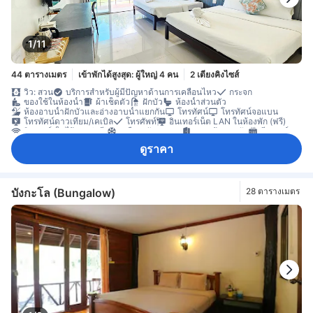
1/11
44 ตารางเมตร
เข้าพักได้สูงสุด: ผู้ใหญ่ 4 คน
2 เตียงคิงไซส์
วิว: สวน
บริการสำหรับผู้มีปัญหาด้านการเคลื่อนไหว
กระจก
ของใช้ในห้องน้ำ
ผ้าเช็ดตัว
ฝักบัว
ห้องน้ำส่วนตัว
ห้องอาบน้ำฝักบัวและอ่างอาบน้ำแยกกัน
โทรทัศน์
โทรทัศน์จอแบน
โทรทัศน์ดาวเทียม/เคเบิล
โทรศัพท์
อินเทอร์เน็ต LAN ในห้องพัก (ฟรี)
อินเทอร์เน็ตไร้สาย (ฟรี)
เครื่องปรับอากาศ
ทางเข้าส่วนตัว
ฮีตเตอร์
กาแฟสำเร็จรูป (ฟรี)
ตู้เย็น
น้ำดื่มบรรจุขวด (ฟรี)
ดูราคา
บริการทำความสะอาดรายวัน
โต๊ะทำงาน
พื้นที่นั่งเล่น
ระเบียง/ชานเรือน
หน้าต่าง
หน้าต่างแบบเปิดได้
ห้องพักชั้นล่าง
ราวตากผ้า
ห้องปลอดบุหรี่
บังกะโล (Bungalow)
28 ตารางเมตร