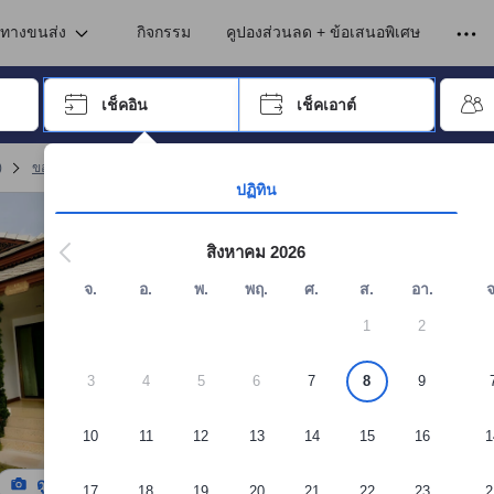
เข้าพัก ดังนั้น คะแนนรีวิวและความคิดเห็นที่แสดงบนอโกด้า จึงมาจากประสบ
นทางขนส่ง
กิจกรรม
คูปองส่วนลด + ข้อเสนอพิเศษ
อปุ่ม Tab เพื่อเลื่อนหาคำที่ต้องการ แล้วกดปุ่ม Enter เพื่อเลือก
เช็คอิน
เช็คเอาต์
กด Enter เพื่อเลือกวันที่ ใช้ปุ่มลูกศรเพื่อเลือกวันเช็คอินและเช็คเอาต์ เมื่
)
ขอนแก่น รีสอร์ต
(
60
)
จอง ศศิธร การ์เดน วิว รีสอร์ท
ปฏิทิน
สิงหาคม 2026
จ.
อ.
พ.
พฤ.
ศ.
ส.
อา.
จ
1
2
3
4
5
6
7
8
9
10
11
12
13
14
15
16
1
ดูรูปทั้งหมด
17
18
19
20
21
22
23
2