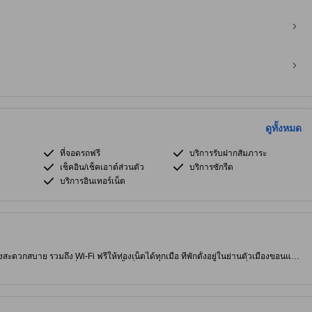
ดูทั้งหมด
ที่จอดรถฟรี
บริการรับฝากสัมภาระ
เช็คอิน/เช็คเอาต์ส่วนตัว
บริการซักรีด
บริการอินเทอร์เน็ต
างสะดวกสบาย รวมถึง Wi-Fi ฟรีให้ท่องเน็ตได้ทุกเมื่อ ที่พักตั้งอยู่ในย่านตัวเมืองขอนแก่น
จและร้านอาหารอร่อยๆ ที่พัก 3.0 ดาวนี้มีสิ่งอำนวยความสะดวกที่จะช่วยเพิ่มความผ่อน