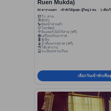
Ruen Mukda)
60 ตารางเมตร
เข้าพักได้สูงสุด: ผู้ใหญ่ 2 คน
1 เตียงใ
วิว: สวน
ฝักบัว
ห้องน้ำส่วนตัว
โทรทัศน์
อินเทอร์เน็ตไร้สาย (ฟรี)
เครื่องปรับอากาศ
ตู้เย็น
น้ำดื่มบรรจุขวด (ฟรี)
โต๊ะทำงาน
ระเบียง/ชานเรือน
เลือกวันเข้าพักเพื่