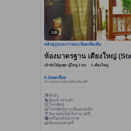
1/6
คลิกดูรูปและรายละเอียดเพิ่มเติม
ห้องมาตรฐาน เตียงใหญ่ (St
เข้าพักได้สูงสุด: ผู้ใหญ่ 2 คน
1 เตียงใหญ่
9.2
ยอดเยี่ยม
ความสะดวกสบายของห้องพัก
ฝักบัว
ห้องน้ำส่วนตัว
โทรทัศน์
โทรทัศน์ดาวเทียม/เคเบิล
อินเทอร์เน็ตไร้สาย (ฟรี)
เครื่องปรับอากาศ
ห้องปลอดบุหรี่