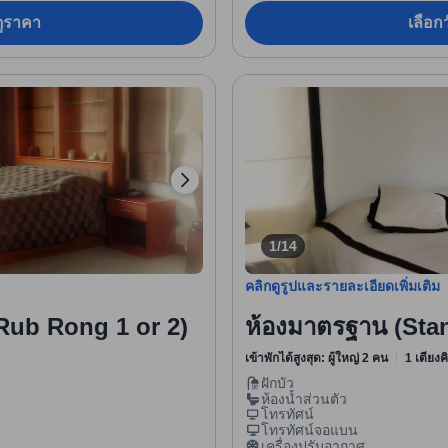
อดูราคา
เลือกว
1/14
คลิกดูรูปและรายละเอียดเพิ่มเติม
 Rub Rong 1 or 2)
ห้องมาตรฐาน (Sta
เข้าพักได้สูงสุด: ผู้ใหญ่ 2 คน
1 เตียงค
ฝักบัว
ห้องน้ำส่วนตัว
โทรทัศน์
โทรทัศน์จอแบน
เครื่องปรับอากาศ