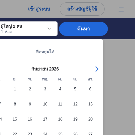
การณ์ตรงของผู้เข้าพักอย่างแท้จริง
เข้าสู่ระบบ
สร้างบัญชีผู้ใช้
ผู้ใหญ่ 2 คน
ค้นหา
1 ห้อง
อไปถึงวันเช็คอินที่ต้องการ ให้กดปุ่ม Enter เพื่อเลือกวันเช็คอินดังกล่าว ทำซ้ำขั้นต
ดูที่พักทั้งหมดในขอนแก่น: 394 แห่ง
ยืดหยุ่นได้
กันยายน 2026
.
อ.
พ.
พฤ.
ศ.
ส.
อา.
1
2
3
4
5
6
7
8
9
10
11
12
13
4
15
16
17
18
19
20
1
22
23
24
25
26
27