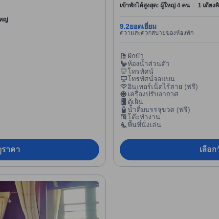
เข้าพักได้สูงสุด: ผู้ใหญ่ 4 คน
1 เตียงค
หญ่
9.2
ยอดเยี่ยม
ความสะดวกสบายของห้องพัก
ฝักบัว
ห้องน้ำส่วนตัว
โทรทัศน์
โทรทัศน์จอแบน
อินเทอร์เน็ตไร้สาย (ฟรี)
เครื่องปรับอากาศ
ตู้เย็น
น้ำดื่มบรรจุขวด (ฟรี)
โต๊ะทำงาน
พื้นที่นั่งเล่น
อดูราคา
เลือกว