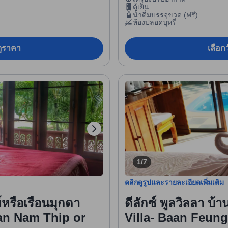
ตู้เย็น
น้ำดื่มบรรจุขวด (ฟรี)
ห้องปลอดบุหรี่
อดูราคา
เลือกว
1/7
คลิกดูรูปและรายละเอียดเพิ่มเติม
ย์หรือเรือนมุกดา
ดีลักซ์ พูลวิลลา บ้
an Nam Thip or
Villa- Baan Feung