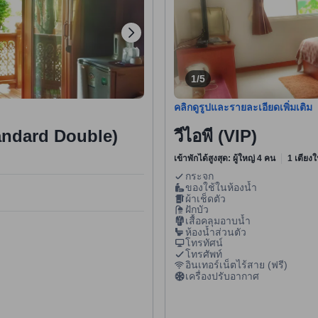
1/5
คลิกดูรูปและรายละเอียดเพิ่มเติม
andard Double)
วีไอพี (VIP)
เข้าพักได้สูงสุด: ผู้ใหญ่ 4 คน
1 เตียงใ
กระจก
ของใช้ในห้องน้ำ
ผ้าเช็ดตัว
ฝักบัว
เสื้อคลุมอาบน้ำ
ห้องน้ำส่วนตัว
โทรทัศน์
โทรศัพท์
อินเทอร์เน็ตไร้สาย (ฟรี)
เครื่องปรับอากาศ