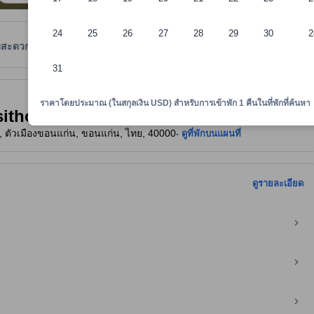
24
25
26
27
28
29
30
2
มสะดวก
รีวิว
ตำแหน่งที่ตั้ง
นโยบายที่พัก
31
าพักทราบถึงความสะดวกสบายและสิ่งอำนวยความสะดวกที่คาดว่าน่าจะได้รับ ณ ท
ราคาโดยประมาณ (ในสกุลเงิน USD) สำหรับการเข้าพัก 1 คืนในที่พักที่ค้นหา
Sasithorn Garden View Resort)
ง, ตัวเมืองขอนแก่น, ขอนแก่น, ไทย, 40000
- ดูที่พักบนแผนที่
ดูรายละเอียด