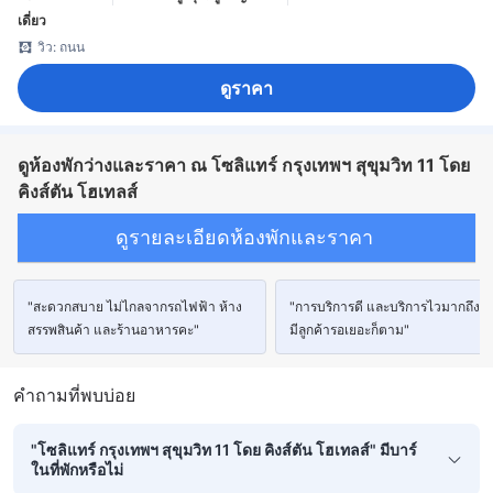
เดี่ยว
วิว: ถนน
ดูราคา
ดูห้องพักว่างและราคา ณ โซลิแทร์ กรุงเทพฯ สุขุมวิท 11 โดย
คิงส์ตัน โฮเทลส์
ดูรายละเอียดห้องพักและราคา
"สะดวกสบาย ไม่ไกลจากรถไฟฟ้า ห้าง
"การบริการดี และบริการไวมากถึงแม
สรรพสินค้า และร้านอาหารคะ"
มีลูกค้ารอเยอะก็ตาม"
คำถามที่พบบ่อย
"โซลิแทร์ กรุงเทพฯ สุขุมวิท 11 โดย คิงส์ตัน โฮเทลส์" มีบาร์
ในที่พักหรือไม่