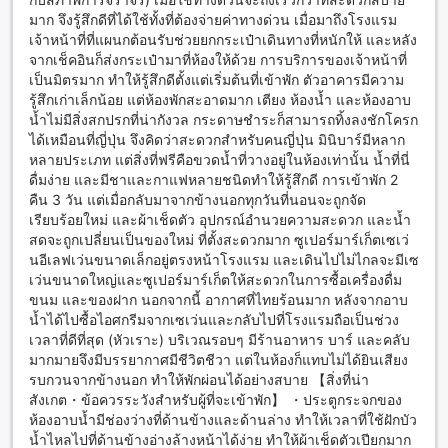
รวดเร็ว นอกจากนี้ยังมีบริการรถรับส่งฟรีสำหรับการเดินทางไปยัง
มาก จึงรู้สึกดีที่ได้ใช้ทั้งที่ต้องจ่ายค่าทางด่วน เมื่อมาถึงโรงแรม
สถานที่ท่องเที่ยวยอดฮิตในเมือง ที่โซลิแทร์ แบงค็อก สุขุมวิท 11
เจ้าหน้าที่ที่แผนกต้อนรับช่วยยกกระเป๋าเดินทางที่หนักให้ และหลัง
คุณยังสามารถใช้บริการรถแท็กซี่หรือรถรับจ้างเพื่อเดินทางไปยัง
จากเช็คอินก็ส่งกระเป๋ามาที่ห้องให้ด้วย การบริการของเจ้าหน้าที่
สถานที่ต่างๆได้อย่างสะดวกสบาย
เป็นมิตรมาก ทำให้รู้สึกดีตั้งแต่เริ่มต้นที่เข้าพัก ตัวอาคารมีความ
รู้สึกเก่าเล็กน้อย แต่ห้องพักสะอาดมาก เตียง ห้องน้ำ และห้องอาบ
สัมผัสประสบการณ์อาหารที่ยอดเยี่ยมที่โซลิแทร์ แบงค็อก สุขุมวิท
น้ำไม่มีสิ่งสกปรกที่น่ากังวล กระดาษชำระก็สามารถทิ้งลงชักโครก
11
ได้เหมือนที่ญี่ปุ่น จึงคิดว่าสะดวกสำหรับคนญี่ปุ่น มินิบาร์มีหลาก
หลายประเภท แต่สิ่งที่ฟรีคือขวดน้ำที่วางอยู่ในห้องเท่านั้น น้ำที่นี่
โซลิแทร์ แบงค็อก สุขุมวิท 11 เสนอประสบการณ์อาหารที่ยอด
ดื่มง่าย และมีชาและกาแฟหลายชนิดทำให้รู้สึกดี การเข้าพัก 2
เยี่ยมที่คุณไม่ควรพลาด ที่ร้านอาหารของโรงแรมคุณจะได้สัมผัส
คืน 3 วัน แต่เมื่อกลับมาจากข้างนอกทุกวันที่นอนจะถูกจัด
กับอาหารที่อร่อยและคุณภาพ มีเมนูอาหารที่หลากหลายให้คุณ
เรียบร้อยใหม่ และผ้าเช็ดตัว อุปกรณ์อำนวยความสะดวก และน้ำ
เลือกตามความชอบ ทั้งอาหารไทยและอาหารตะวันตก นอกจากนี้
สดจะถูกเปลี่ยนเป็นของใหม่ ที่ตั้งสะดวกมาก ซูเปอร์มาร์เก็ตเซเว่
ยังมีบริการห้องอาหารให้บริการถึงห้องพักของคุณด้วย คุณ
นอีเลฟเว่นขนาดเล็กอยู่ตรงหน้าโรงแรม และเดินไปไม่ไกลจะมีเซ
สามารถสั่งอาหารมาทานในห้องพักได้ตลอด 24 ชั่วโมง นอกจาก
เว่นขนาดใหญ่และซูเปอร์มาร์เก็ตให้สะดวกในการซื้อเครื่องดื่ม
นี้ยังมีบริการอาหารเช้าบุฟเฟ่ต์ที่หลากหลายเมนู ที่คุณสามารถ
ขนม และของฝาก นอกจากนี้ อากาศที่ไทยร้อนมาก หลังจากอาบ
เลือกทานตามสไตล์การอาหารของคุณได้
น้ำได้ไปซื้อไอศกรีมจากเซเว่นและกลับไปที่โรงแรมถือเป็นช่วง
เวลาที่ดีที่สุด (หัวเราะ) บริเวณรอบๆ มีร้านอาหาร บาร์ และคลับ
ห้องพักที่โซลิแทร์ แบงค็อก สุขุมวิท 11
มากมายจึงมีบรรยากาศมีชีวิตชีวา แต่ในห้องก็แทบไม่ได้ยินเสียง
รบกวนจากข้างนอก ทำให้พักผ่อนได้อย่างสบาย 【สิ่งที่น่า
โซลิแทร์ แบงค็อก สุขุมวิท 11 มีห้องพักหลากหลายประเภทที่คุณ
สังเกต・ข้อควรระวังสำหรับผู้ที่จะเข้าพัก】 ・ประตูกระจกของ
สามารถเลือกได้ในการเข้าพักของคุณ ห้องพักประเภท Deluxe
ห้องอาบน้ำมีช่องว่างที่ด้านข้างและด้านล่าง ทำให้เวลาที่ใช้ฝักบัว
Club King Room มีขนาด 30 ตารางเมตรพร้อมเตียงคิงไซส์หรือ
น้ำไหลไปที่ด้านข้างอ่างล้างหน้าได้ง่าย ทำให้ผ้าเช็ดตัวเปียกมาก
เตียงเดี่ยว หรือหากคุณต้องการห้องพักที่มีขนาดใหญ่กว่านั้น คุณ