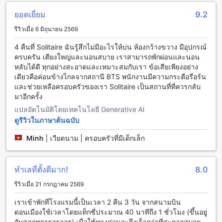
คลายอย่างเหมาะสม และนอกจากนี้ยังมีบาร์ริมสระว่ายน้ำที่
ยอดเยี่ยม
9.2
บริการเครื่องดื่มเพื่อให้ผู้เข้าพักสามารถสัมผัสกับบรรยากาศ
สบายๆ ริมน้ำได้อีกด้วย
รีวิวเมื่อ 6 มิถุนายน 2569
สิ่งอำนวยความสะดวกที่โซลิแทร์ แบงค็อก สุขุมวิท 11
4 คืนที่ Solitaire ฉันรู้สึกไม่มีอะไรให้บ่น ห้องกว้างขวาง มีอุปกรณ์
ครบครัน เตียงใหญ่และนอนสบาย เราสามารถพักผ่อนและนอน
โซลิแทร์ แบงค็อก สุขุมวิท 11 มีสิ่งอำนวยความสะดวกที่หลาก
หลับได้ดี ทุกอย่างสะอาดและเหมาะสมกับเรา ข้อเสียเพียงอย่าง
หลายเพื่อให้คุณมีประสบการณ์การเข้าพักที่สะดวกสบายและ
เดียวคือค่อนข้างไกลจากสถานี BTS พนักงานมีความกระตือรือร้น
เพลิดเพลินไปกับการเข้าพักของคุณ สิ่งอำนวยความสะดวกที่คุณ
และช่วยเหลือครอบครัวของเรา Solitaire เป็นสถานที่ที่ควรกลับ
สามารถเพลิดเพลินไปกับได้รวมถึงห้องอาหารและบริการห้อง
มาอีกครั้ง
อาหารภายในห้อง นอกจากนี้ยังมีบริการห้องพัก บริการต่อเติมและ
แปลอัตโนมัติโดยเทคโนโลยี Generative AI
บริการเก็บกระเป๋าที่พร้อมใช้งาน และคุณยังสามารถเชื่อมต่อ
ดูรีวิวในภาษาต้นฉบับ
อินเทอร์เน็ตไร้สายได้ทั้งในห้องพักและในบริเวณสาธารณะ ด้วย
Wi-Fi ฟรีที่พร้อมใช้งานทั้งหมด
Minh
|
เวียดนาม | ครอบครัวที่มีเด็กเล็ก
สิ่งอำนวยความสะดวกในการเดินทางที่โซลิแทร์ แบงค็อก สุขุมวิท
11
ทำเลที่ตั้งดีมาก!
8.0
รีวิวเมื่อ 21 กรกฎาคม 2569
โซลิแทร์ แบงค็อก สุขุมวิท 11 มีสิ่งอำนวยความสะดวกในการเดิน
ทางที่หลากหลายเพื่อให้คุณสามารถเดินทางไปยังสถานที่ต่างๆได้
เราเข้าพักที่โรงแรมนี้เป็นเวลา 2 คืน 3 วัน จากสนามบิน
อย่างสะดวกสบาย หากคุณมาโดยเครื่องบิน โรงแรมมีบริการรถ
ดอนเมืองใช้เวลาโดยแท็กซี่ประมาณ 40 นาทีถึง 1 ชั่วโมง (ขึ้นอยู่
รับส่งสนามบินที่จะพาคุณมายังโรงแรมได้อย่างสะดวกและ
กับสภาพการจราจร) เมื่อใช้ทางด่วนจะถึงเร็วกว่าที่สะดวกสบาย