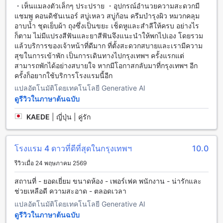
・เห็นแมลงตัวเล็กๆ ประปราย ・อุปกรณ์อำนวยความสะดวกมี
สามารถเลือกห้องพักประเภท Grand Family หรือ One Bedroom
แชมพู คอนดิชันเนอร์ สบู่เหลว สบู่ก้อน ครีมบำรุงผิว หมวกคลุม
Suite with King Bed ซึ่งมีขนาด 60 หรือ 70 ตารางเมตร ทุกห้อง
อาบน้ำ ชุดเย็บผ้า ถุงซึ่งเป็นขยะ เช็ดหูและสำลีให้ครบ อย่างไร
พักมีการตกแต่งที่สวยงามและคุณจะได้รับประสบการณ์การเข้า
ก็ตาม ไม่มีแปรงสีฟันและยาสีฟันจึงแนะนำให้พกไปเอง โดยรวม
พักที่สะดวกสบายและผ่อนคลาย
แล้วบริการของเจ้าหน้าที่ดีมาก ที่ตั้งสะดวกสบายและเรามีความ
การจองห้องพักที่โซลิแทร์ แบงค็อก สุขุมวิท 11 ผ่าน Agoda จะ
สุขในการเข้าพัก เป็นการเดินทางไปกรุงเทพฯ ครั้งแรกแต่
เป็นประโยชน์อย่างมากสำหรับคุณ ไม่เพียงเท่านั้นที่คุณจะได้รับ
สามารถพักได้อย่างสบายใจ หากมีโอกาสกลับมาที่กรุงเทพฯ อีก
ราคาที่ดีที่สุดสำหรับห้องพักที่คุณเลือก แต่ยังมีประสบการณ์การ
ครั้งก็อยากใช้บริการโรงแรมนี้อีก
จองที่ง่ายและไม่ยุ่งยากอีกด้วย คุณสามารถเลือกห้องพักที่ตรงตาม
ความต้องการของคุณและทำการจองได้อย่างสะดวกสบายผ่าน
แปลอัตโนมัติโดยเทคโนโลยี Generative AI
แอปพลิเคชัน Agoda ที่ใช้งานง่าย รวดเร็ว และปลอดภัย
ดูรีวิวในภาษาต้นฉบับ
KAEDE
|
ญี่ปุ่น | คู่รัก
สุขุมวิท: แหล่งท่องเที่ยวและสถานที่สำคัญในกรุงเทพฯ
สุขุมวิทเป็นถนนที่เต็มไปด้วยชีวิตชีวาและเป็นจุดศูนย์กลางของ
เมืองกรุงเทพฯ ที่นี่เต็มไปด้วยโรงแรมหรูหรา ร้านอาหารสุดฟิน
โรงแรม 4 ดาวที่ดีที่สุดในกรุงเทพฯ
10.0
และสถานบันเทิงที่น่าตื่นเต้น นอกจากนี้ยังมีแหล่งช็อปปิ้งที่หลาก
รีวิวเมื่อ 24 พฤษภาคม 2569
หลาย เริ่มตั้งแต่ห้างสรรพสินค้ามหาชัย ไปจนถึงตลาดนัดจตุจักรที่
เป็นแหล่งซื้อของที่น่าสนใจ
สถานที่ - ยอดเยี่ยม ขนาดห้อง - เพอร์เฟค พนักงาน - น่ารักและ
นอกจากสถานที่ช้อปปิ้งและสถานบันเทิง สุขุมวิทยังเป็นทางผ่าน
ช่วยเหลือดี ความสะอาด - ตลอดเวลา
สำคัญที่เชื่อมต่อไปยังสถานที่สำคัญอื่น ๆ ของกรุงเทพฯ เช่น
แปลอัตโนมัติโดยเทคโนโลยี Generative AI
สวนลุมพินี สยามพารากอน และพระนครศรีอยุธยา ที่นี่ยังเป็นที่ตั้ง
ดูรีวิวในภาษาต้นฉบับ
ของสถานีรถไฟฟ้าสถานีนานา ซึ่งทำให้การเดินทางสะดวกสบาย