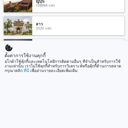
ญี่ปุ่น
ร้านอาหารรอบโซลิแทร์ แบงค็อก สุขุมวิท 11
158994 แห่ง
โซลิแทร์ แบงค็อก สุขุมวิท 11 อยู่ใกล้กับหลายร้านอาหารที่น่า
สนใจ เช่น Above Eleven ที่มีบรรยากาศร้านอาหารบนดาดฟ้า
ลาว
และเส้นทางอาหารต่างประเทศอย่าง FOOD UNIVERSE -
3520 แห่ง
Century Onnut ที่มีเมนูอาหารหลากหลาย ร้าน Sit and Wonder
ที่มีบรรยากาศเป็นธรรมชาติ และ EL TORO Steakhouse and
Churrascaria | Restaurant Sukhumvit Road ที่เสิร์ฟเนื้อสไตล์
มาเลเซีย
บราซิล นอกจากนี้ยังมีร้านอาหารไทยแบบเรียบง่ายอย่าง Baan
107905 แห่ง
Tassanee Thai Cuisine และ Baan Restaurant Thai Family
ตั้งค่าการใช้งานคุกกี้
Recipe ที่มีอาหารไทยต้นตำรับอร่อยมาก ร้าน Vesuvio ที่เสิร์ฟ
อโกด้าใช้คุ้กกี้และเทคโนโลยีการติดตามอื่นๆ ที่จำเป็นสำหรับการใช้
งานเท่านั้น เราไม่ใช้คุกกี้สำหรับการวิเคราะห์หรือคุ้กกี้ด้านการตลาด
อาหารอิตาเลียนและพิซซ่าอร่อย ร้าน 57 Seafood ที่มีอาหาร
สิงคโปร์
กรุณาคลิก
ที่นี่
เพื่ออ่านรายละเอียดเพิ่มเติม
ทะเลสดใหม่ และร้าน Endo Sushi ที่มีอาหารญี่ปุ่นคุณภาพสูง
1505 แห่ง
สถานที่ช้อปปิ้งที่ใกล้เคียงของโซลิแทร์ แบงค็อก สุขุมวิท 11
แสดงเพิ่ม
โซลิแทร์ แบงค็อก สุขุมวิท 11 ตั้งอยู่ใกล้กับหลายแหล่งช้อปปิ้งที่น่า
สนใจ เช่น ร้าน Louis Collections ที่มีเสน่ห์ด้านการตกแต่งและ
ดูทั้งหมด
เสื้อผ้าที่ทันสมัย ร้าน Tanika Tailor ที่มีช่างตัดเสื้อผ้าที่ชำนาญเพื่อ
ให้คุณได้เสื้อผ้าที่พอดีกับคุณ ดองกี้มอลล์ เป็นศูนย์การค้าที่มีร้าน
ค้าและร้านอาหารหลากหลายสไตล์ สยาม พาราไดซ์ ไนท์บาซาร์
ที่เที่ยวกำลังมาแรง
เป็นบาร์ที่มีบรรยากาศสุดเป็นสไตล์ ร้าน Adorable Mine ที่มี