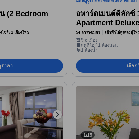
คลิกดูรูปและรายละเอียดเพิ่มเติม
นอน (2 Bedroom
อพาร์ตเมนต์ดีลักซ
Apartment Deluxe
ิงไซส์ / 1 เตียงใหญ่
54 ตารางเมตร
เข้าพักได้สูงสุด: ผู้ใ
วิว: เมือง
สตูดิโอ / 1 ห้องนอน
1 ห้องน้ำ
อดูราคา
เลือกว
1/15