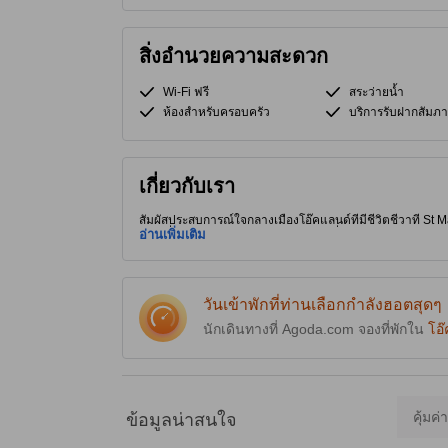
สิ่งอำนวยความสะดวก
Wi-Fi ฟรี
สระว่ายน้ำ
ห้องสำหรับครอบครัว
บริการรับฝากสัมภา
เกี่ยวกับเรา
สัมผัสประสบการณ์ใจกลางเมืองโอ๊คแลนด์ที่มีชีวิตชีวาที่ St M
ท่องเที่ยวอันโดดเด่น สถานบันเทิงยามค่ำคืน และร้านอาหาร
อ่านเพิ่มเติม
เรือน และ Wi-Fi ฟรี ชมวิวทิวทัศน์ที่สวยงาม ใช้สระว่ายน้ำ 
เพลิดเพลินกับการเช็คอิน 24 ชั่วโมง เช็คอิน/เช็คเอาท์ด่วน 
Generative AI จึงอาจมีความคลาดเคลื่อนได้]
วันเข้าพักที่ท่านเลือกกำลังฮอตสุดๆ
นักเดินทางที่ Agoda.com จองที่พักใน
โอ
คุ้มค่
ข้อมูลน่าสนใจ