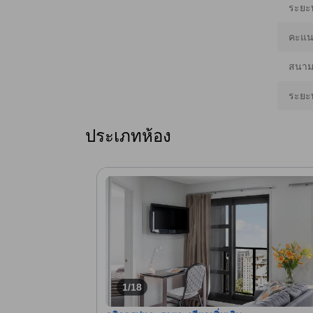
ระยะ
คะแนน
สนามบ
ระยะ
ประเภทห้อง
1/18