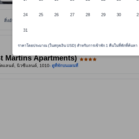
24
25
26
27
28
29
30
2
สิ่งอำนวยความสะดวก
รีวิว
ตำแหน่งที่ตั้ง
นโยบายที่พัก
31
ยความสะดวก คะแนนรีวิว และขนาดห้องของที่พัก เป็นต้น
ราคาโดยประมาณ (ในสกุลเงิน USD) สำหรับการเข้าพัก 1 คืนในที่พักที่ค้นหา
(St Martins Apartments)
โอ๊คแลนด์, นิวซีแลนด์, 1010
- ดูที่พักบนแผนที่