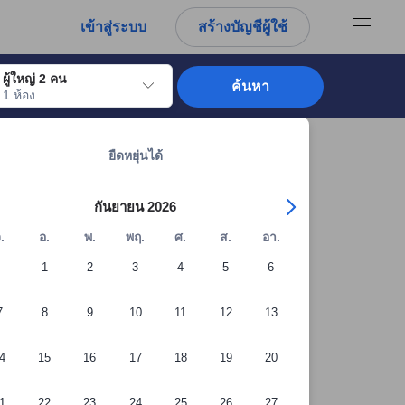
การณ์ตรงของผู้เข้าพักอย่างแท้จริง
เข้าสู่ระบบ
สร้างบัญชีผู้ใช้
ผู้ใหญ่ 2 คน
ค้นหา
1 ห้อง
อไปถึงวันเช็คอินที่ต้องการ ให้กดปุ่ม Enter เพื่อเลือกวันเช็คอินดังกล่าว ทำซ้ำขั้นต
ดูที่พักทั้งหมดในโอ๊คแลนด์: 2,136 แห่ง
ยืดหยุ่นได้
กันยายน 2026
.
อ.
พ.
พฤ.
ศ.
ส.
อา.
1
2
3
4
5
6
7
8
9
10
11
12
13
4
15
16
17
18
19
20
1
22
23
24
25
26
27