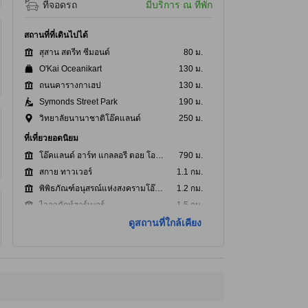
ที่จอดรถ
มีบริการ ณ ที่พัก
สถานที่ที่เดินไปได้
สุสาน สตรีท ซีมอนด์
80 ม.
O'Kai Oceanikart
130 ม.
ถนนคารางกาเฮป
130 ม.
Symonds Street Park
190 ม.
วิทยาลัยนานาชาติโอ๊คแลนด์
250 ม.
ที่เที่ยวยอดนิยม
โอ๊คแลนด์ อาร์ท แกลลอรี ตอย โอ ทามากิ
790 ม.
สกาย ทาวเวอร์
1.1 กม.
พิพิธภัณฑ์อนุสรณ์แห่งสงครามโอ๊คแลนด์
1.2 กม.
ไวอาดักท์ฮาร์เบอร์
1.5 กม.
เมลท์ อีเดน
2.0 กม.
ดูสถานที่ใกล้เคียง
ที่เที่ยวใกล้ที่สุด
Symonds Street Medical Centre
160 ม.
Khuja Lounge
280 ม.
Grafton Pharmacy
400 ม.