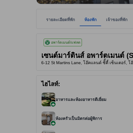
รายละเอียดที่พัก
ห้องพัก
เจ้าของที่พัก
ระดับดาวของที่พักเป็นข้อมูลที่พิจารณาจากสิ่งอำนว
tooltip
4 ดาวจาก 5 ดาว
อพาร์ตเมนต์/แฟลต
เซนต์มาร์ตินส์ อพาร์ตเมนต์ 
6-12 St Martins Lane, โอ๊คแลนด์ ซิี้ตี้ เซ็นเตอร์, 
ไฮไลท์:
อาหารและห้องอาหารดีเยี่ยม
ห้องครัวเป็นมิตรต่อผู้พิการ