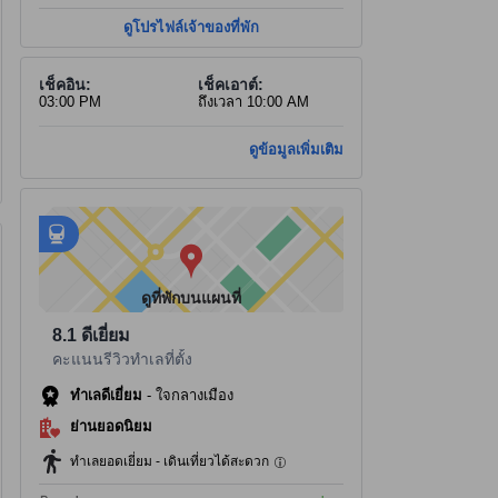
ดูโปรไฟล์เจ้าของที่พัก
เช็คอิน:
เช็คเอาต์:
03:00 PM
ถึงเวลา 10:00 AM
ดูข้อมูลเพิ่มเติม
มีสถานที่ 59 แห่งที่เดินไปได้
tooltip
ข้อมูลเพิ่มเติมสำหรับการเดินเท้า
อยู่ใกล้
tooltip
•
Bus Stop 7055 Station - ระยะ 0.78 กม.
•
สถานีรถไฟ Boston Road - ระยะ 0.95 กม.
ดูที่พักบนแผนที่
8.1
ดีเยี่ยม
คะแนนรีวิวทำเลที่ตั้ง
้ำและอุปกรณ์ในห้องน้ำ
ห้องครัว
ทำอาหารกินเอง
ทำเลดีเยี่ยม
-
ใจกลางเมือง
 ของใช้ในห้องน้ำ, ไดร์เป่าผม, ผ้าเช็ดตัว, ฝักบัว,
แก้วไวน์, ครัวขนาดเล็ก, เคร
ำส่วนตัว, ห้องอาบน้ำฝักบัวและอ่างอาบน้ำแยกกัน
เครื่องล้างจาน, ตู้เย็น, โต
ย่านยอดนิยม
ทำเลยอดเยี่ยม - เดินเที่ยวได้สะดวก