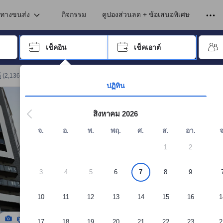
เข้าพัก ดังนั้น คะแนนรีวิวและความคิดเห็นที่แสดงบนอโกด้า จึงมาจากประสบ
นทางขนส่ง
กิจกรรม
คูปองส่วนลด + ข้อเสนอพิเศษ
อปุ่ม Tab เพื่อเลื่อนหาคำที่ต้องการ แล้วกดปุ่ม Enter เพื่อเลือก
เช็คอิน
เช็คเอาต์
กด Enter เพื่อเลือกวันที่ ใช้ปุ่มลูกศรเพื่อเลือกวันเช็คอินและเช็คเอาต์ เมื่
์
(
2,136
)
จอง เซนต์มาร์ตินส์ อพาร์ตเมนต์
ปฏิทิน
สิงหาคม 2026
จ.
อ.
พ.
พฤ.
ศ.
ส.
อา.
จ
1
2
3
4
5
6
7
8
9
10
11
12
13
14
15
16
1
ดูรูปทั้งหมด
17
18
19
20
21
22
23
2