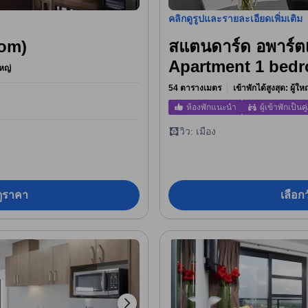
คลิกดูรูปและรายละเอียดเพิ่มเติม
oom)
สแตนดาร์ด อพาร์ตเ
Apartment 1 bed
หญ่
54 ตารางเมตร
เข้าพักได้สูงสุด: ผู้ใ
ห้องพักแนะนำ
ผู้เข้าพักเป็นคู่
วิว: เมือง
อดูราคา
เลือกว