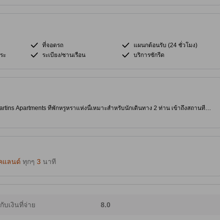
ที่จอดรถ
แผนกต้อนรับ (24 ชั่วโมง)
ระ
ระเบียง/ชานเรือน
บริการซักรีด
artins Apartments ที่พักหรูหราแห่งนี้เหมาะสำหรับนักเดินทาง 2 ท่าน เข้าถึงสถานที่
ได้อย่างง่ายดาย เพลิดเพลินกับอพาร์ทเมนท์ปรับอากาศในตัวเองพร้อมระเบียง/ชาน
และบริการซักรีดฟรี สำรวจ Sky Tower, ท่าเรือ Viaduct และ La Cigale French Market
และบริการรับฝากสัมภาระที่ St Martins Apartments [เนื้อหาบางส่วนใช้เทคโนโลยี
๊คแลนด์
ทุกๆ
3
นาที
ากับเงินที่จ่าย
8.0