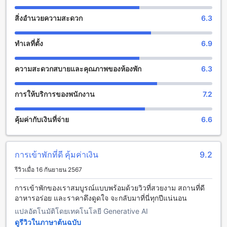
ธรรมชาติอันร่มรื่น ที่นี่เป็นสถานที่ที่เหมาะสำหรับการเดินเล่น
สิ่งอำนวยความสะดวก
6.3
หรือจัดปาร์ตี้กลางแจ้งกับครอบครัวและเพื่อนฝูง คุณสามารถนั่ง
พักผ่อนในบรรยากาศที่เงียบสงบ ฟังเสียงนกและลมพัดผ่าน พร้อม
ทั้งชมความงามของดอกไม้และพืชพรรณที่ปลูกอย่างพิถีพิถัน
ทำเลที่ตั้ง
6.9
นอกจากนี้ โรงแรมยังมีห้องเกมที่ออกแบบมาเพื่อความสนุกสนาน
และความบันเทิงที่หลากหลาย ไม่ว่าคุณจะชื่นชอบการเล่นเกม
ความสะดวกสบายและคุณภาพของห้องพัก
6.3
กระดานหรือเกมวิดีโอ ที่นี่มีทุกอย่างที่คุณต้องการสำหรับการสร้าง
ความทรงจำที่ยอดเยี่ยมในวันหยุดของคุณ ห้องเกมนี้จะทำให้คุณ
และครอบครัวได้ใช้เวลาร่วมกันอย่างสนุกสนาน พร้อมทั้งสร้าง
การให้บริการของพนักงาน
7.2
ความสัมพันธ์ที่แน่นแฟ้นยิ่งขึ้นในบรรยากาศที่เต็มไปด้วยความ
สนุกสนานและความสุข.
คุ้มค่ากับเงินที่จ่าย
6.6
สิ่งอำนวยความสะดวกด้านกีฬาในสเตอร์ลิง โลณวลา
ที่สเตอร์ลิง โลณวลา คุณจะได้พบกับสระว่ายน้ำกลางแจ้งที่
การเข้าพักที่ดี คุ้มค่าเงิน
9.2
สวยงามและกว้างขวาง ซึ่งเป็นจุดเด่นที่น่าประทับใจสำหรับผู้ที่รัก
รีวิวเมื่อ 16 กันยายน 2567
การว่ายน้ำและการพักผ่อนในบรรยากาศที่สดชื่น สระว่ายน้ำนี้ถูก
ออกแบบมาให้มีความสะอาดและปลอดภัย พร้อมพื้นที่สำหรับนั่งพัก
การเข้าพักของเราสมบูรณ์แบบพร้อมด้วยวิวที่สวยงาม สถานที่ดี
ผ่อนรอบๆ ที่ให้คุณได้สัมผัสกับแสงแดดและธรรมชาติอย่างเต็มที่
อาหารอร่อย และราคาดึงดูดใจ จะกลับมาที่นี่ทุกปีแน่นอน
นอกจากการว่ายน้ำแล้ว สเตอร์ลิง โลณวลา ยังมีพื้นที่สำหรับ
แปลอัตโนมัติโดยเทคโนโลยี Generative AI
กิจกรรมกลางแจ้งอื่นๆ ที่เหมาะสำหรับการเล่นกีฬาและการออก
กำลังกาย เช่น สนามหญ้าสำหรับการเล่นฟุตบอลหรือกิจกรรมกลุ่ม
ดูรีวิวในภาษาต้นฉบับ