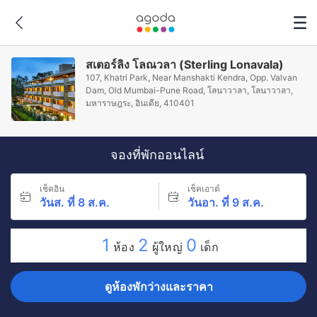
สเตอร์ลิง โลณวลา (Sterling Lonavala)
107, Khatri Park, Near Manshakti Kendra, Opp. Valvan
Dam, Old Mumbai-Pune Road, โลนาวาลา, โลนาวาลา,
มหาราษฎระ, อินเดีย, 410401
จองที่พักออนไลน์
เช็คอิน
เช็คเอาต์
วันส. ที่ 8 ส.ค.
วันอา. ที่ 9 ส.ค.
1
2
0
ห้อง
ผู้ใหญ่
เด็ก
ดูห้องพักว่างและราคา