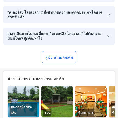
"สเตอร์ลิง โลณวลา" มีสิ่งอำนวยความสะดวกประเภทใดบ้าง
สำหรับเด็ก
เวลาเดินทางโดยเฉลี่ยจาก "สเตอร์ลิง โลณวลา" ไปยังสนาม
บินที่ใกล้ที่สุดคือเท่าไร
ดูข้อเสนอเพิ่มเติม
สิ่งอำนวยความสะดวกของที่พัก
สระว่ายน้ำกลาง
แผน
แจ้ง
สวน
ห้องอาหาร
ชั่ว