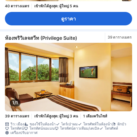
40 ตารางเมตร
เข้าพักได้สูงสุด: ผู้ใหญ่ 5 คน
ดูราคา
ห้องพริวิเลจสวีท (Privilege Suite)
39 ตารางเมตร
1/1
39 ตารางเมตร
เข้าพักได้สูงสุด: ผู้ใหญ่ 3 คน
1 เตียงควีนไซส์
วิว: เมือง
ของใช้ในห้องน้ำ
ไดร์เป่าผม
โทรศัพท์ในห้องน้ำ
ฝักบัว
โทรทัศน์
โทรทัศน์จอแบน
โทรทัศน์ดาวเทียม/เคเบิล
โทรศัพท์
เครื่องปรับอากาศ