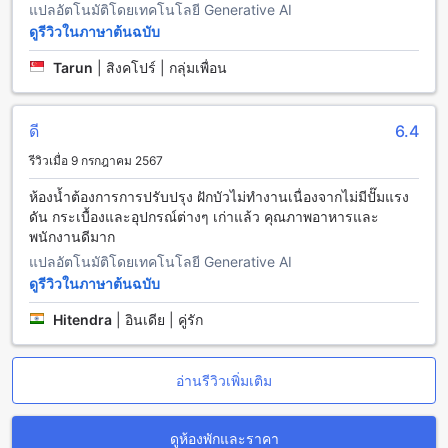
แปลอัตโนมัติโดยเทคโนโลยี Generative AI
พร้อมทั้งมีโทรทัศน์ที่เชื่อมต่อกับระบบดาวเทียม/เคเบิล ทำให้คุณ
ดูรีวิวในภาษาต้นฉบับ
สามารถรับชมรายการโปรดได้ตลอดทั้งวัน นอกจากนี้ยังมีเครื่อง
ชงกาแฟ/ชา และน้ำดื่มบรรจุขวดฟรี ที่จะทำให้การพักผ่อนของ
Tarun
|
สิงคโปร์ | กลุ่มเพื่อน
คุณเต็มไปด้วยความสะดวกสบายยิ่งขึ้น
ห้องพักยังมีระเบียงหรือลานเฉลียงที่ให้คุณได้สัมผัสกับบรรยากาศ
ภายนอกอย่างใกล้ชิด พร้อมทั้งมีผ้าขนหนูและชุดคลุมอาบน้ำที่มี
ดี
6.4
ให้บริการเพื่อเพิ่มความสะดวกสบายในการพักผ่อนของคุณ
อย่างไรก็ตาม คุณยังสามารถอ่านหนังสือพิมพ์ประจำวันที่ทาง
รีวิวเมื่อ 9 กรกฎาคม 2567
โรงแรมจัดเตรียมไว้ให้ เพื่อไม่ให้พลาดข่าวสารสำคัญในแต่ละวัน
นอกจากนี้ยังมีเครื่องเป่าผมและของใช้ในห้องน้ำที่มีคุณภาพ เพื่อ
ห้องน้ำต้องการการปรับปรุง ฝักบัวไม่ทำงานเนื่องจากไม่มีปั๊มแรง
ให้คุณรู้สึกสดชื่นและสะอาดอยู่เสมอ ห้องพักที่สเตอร์ลิง โลณวลา
ดัน กระเบื้องและอุปกรณ์ต่างๆ เก่าแล้ว คุณภาพอาหารและ
จึงเป็นสถานที่ที่เหมาะสำหรับการพักผ่อนอย่างแท้จริง.
พนักงานดีมาก
แปลอัตโนมัติโดยเทคโนโลยี Generative AI
ประสบการณ์การรับประทานอาหารที่ สเตอร์ลิง โลณวลา
ดูรีวิวในภาษาต้นฉบับ
ที่ สเตอร์ลิง โลณวลา คุณจะได้สัมผัสกับประสบการณ์การรับ
Hitendra
|
อินเดีย | คู่รัก
ประทานอาหารที่หลากหลายและน่าตื่นเต้น โดยเฉพาะร้าน
อาหารภายในโรงแรมที่มีเมนูที่คัดสรรมาอย่างดี ทั้งอาหารท้องถิ่น
และอาหารนานาชาติ ที่จะทำให้คุณได้ลิ้มลองรสชาติที่หลาก
อ่านรีวิวเพิ่มเติม
หลายและเต็มไปด้วยความสดใหม่ ทุกจานถูกปรุงอย่างพิถีพิถันโดย
เชฟผู้เชี่ยวชาญ เพื่อให้คุณได้สัมผัสกับความอร่อยในทุกคำ
นอกจากนี้ โรงแรมยังมีบริการรูมเซอร์วิสที่พร้อมให้บริการตลอด
ดูห้องพักและราคา