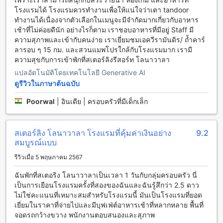
ให้คุณสามารถสำรวจสถานที่ต่าง ๆ ได้อย่างไร้กังวล
โรงแรมได้ โรงแรมควรทำงานเพื่อให้แน่ใจว่าเตา tandoor
ทำงานได้เนื่องจากตัวเลือกในเมนูจะมีจำกัดมากเกี่ยวกับอาหาร
สิ่งอำนวยความสะดวกด้านการขนส่งที่สเตอร์ลิง โลณวลา
เช้าที่ไม่ค่อยดีนัก อย่างไรก็ตาม เราชอบอาหารที่มีอยู่ Staff มี
ความสุภาพและเข้ากับคนง่าย เราเยี่ยมชมเอควีรามันดิร/ ถ้ำคาร์
ที่สเตอร์ลิง โลณวลา เรามีบริการด้านการขนส่งที่สะดวกสบาย
ลารอบ ๆ 15 กม. และสวนแมพโปรใกล้กับโรงแรมมาก เรามี
เพื่อให้การเดินทางของคุณเป็นเรื่องง่ายและไม่ยุ่งยาก เริ่มต้นจาก
ความสุขกับการเข้าพักที่สเตอร์ลิงรีสอร์ท โลนาวาลา
บริการรับส่งสนามบินที่สะดวกสบาย ทำให้คุณสามารถเดินทาง
จากสนามบินมายังโรงแรมได้อย่างรวดเร็วและปลอดภัย นอกจาก
แปลอัตโนมัติโดยเทคโนโลยี Generative AI
นี้ เรายังมีบริการทัวร์ที่น่าตื่นเต้น ซึ่งจะพาคุณไปสำรวจสถานที่
ดูรีวิวในภาษาต้นฉบับ
ท่องเที่ยวที่น่าสนใจในโลนาวาลาอย่างมีสไตล์
สำหรับผู้ที่ต้องการความเป็นส่วนตัวและความสะดวกสบายในการ
Poorwal
|
อินเดีย | ครอบครัวที่มีเด็กเล็ก
เดินทาง โรงแรมของเรามีบริการเช่ารถที่รองรับความต้องการ
ของคุณ พร้อมที่จอดรถฟรีภายในโรงแรม ทำให้คุณสามารถจอด
รถได้อย่างสะดวกสบาย โดยไม่ต้องกังวลเรื่องค่าจอดรถ นอกจากนี้
สเตอร์ลิง โลนาวาลา โรงแรมที่คุ้มค่าเงินอย่าง
9.2
เรายังมีบริการจัดหาตั๋วเพื่อให้คุณสามารถเข้าชมสถานที่ต่างๆ ได้
สมบูรณ์แบบ
อย่างง่ายดาย ทำให้การเดินทางของคุณเต็มไปด้วยความสุขและ
รีวิวเมื่อ 5 พฤษภาคม 2567
ความสะดวกสบายที่ไม่เหมือนใครในโลนาวาลา.
ฉันพักที่สเตอริง โลนาวาลาเป็นเวลา 1 วันกับกลุ่มครอบครัว นี่
สิ่งอำนวยความสะดวกในห้องพักที่สเตอร์ลิง โลณวลา
เป็นการเยือนโรงแรมครั้งที่สองของฉันและฉันรู้สึกว่า 2.5 ดาว
ไม่ใช่คะแนนที่เหมาะสมสำหรับโรงแรมนี้ มันเป็นโรงแรมที่ยอด
เมื่อคุณเข้าพักที่สเตอร์ลิง โลณวลา คุณจะได้สัมผัสกับความ
เยี่ยมในราคาที่จ่ายไปและมีบุฟเฟ่ต์อาหารเช้าที่หลากหลาย พื้นที่
สะดวกสบายในห้องพักที่ครบครันและทันสมัย ห้องพักทุกห้องมีการ
จอดรถกว้างขวาง พนักงานตอบสนองและสุภาพ
ติดตั้งเครื่องปรับอากาศที่ช่วยให้คุณรู้สึกเย็นสบายในทุกช่วงเวลา