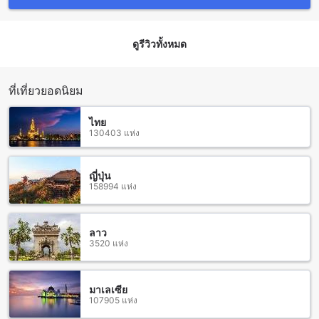
24 ชั่วโมง เพื่อความสะดวกสบายของผู้เข้าพัก คุณสามารถสั่ง
อาหารและเครื่องดื่มที่คุณชื่นชอบไปทานในห้องพักได้ตาม
ต้องการ นอกจากนี้ยังมีบริการอาหารเช้ารูปแบบบุฟเฟ่ต์ที่จัด
ดูรีวิวทั้งหมด
เตรียมไว้ทุกวัน เพื่อให้คุณได้เริ่มต้นวันใหม่อย่างมีพลัง ไม่ว่าจะ
เป็นอาหารเช้าสไตล์คอนติเนนทัลหรือเมนูคลาสสิกที่หลากหลาย
ทุกจานจะทำให้คุณรู้สึกสดชื่นและพร้อมสำหรับการสำรวจโลนา
วาลาอย่างเต็มที่.
ที่เที่ยวยอดนิยม
ห้องพักที่สวยงามที่สเตอร์ลิง โลณวลา
ไทย
130403 แห่ง
สเตอร์ลิง โลณวลา นำเสนอห้องพักที่มีความสะดวกสบายและ
สวยงามในบรรยากาศที่เงียบสงบ ห้องคลาสสิกขนาด 24 ตาราง
เมตร ได้รับการออกแบบอย่างลงตัวเพื่อให้คุณรู้สึกถึงความผ่อน
ญี่ปุ่น
158994 แห่ง
คลายและความเป็นส่วนตัว ด้วยเตียงควีนไซส์ที่นุ่มสบาย ทำให้ทุก
คืนของคุณเต็มไปด้วยความสุขและความฝันที่ดี ห้องพักนี้เหมาะ
สำหรับคู่รักหรือผู้ที่ต้องการพักผ่อนในช่วงวันหยุดที่โลณวลา
การจองห้องพักที่สเตอร์ลิง โลณวลา ผ่าน Agoda จะทำให้คุณได้
ลาว
3520 แห่ง
รับประโยชน์มากมาย ไม่เพียงแต่คุณจะได้ราคาที่ดีที่สุด แต่ยัง
สามารถทำการจองได้อย่างง่ายดายและไม่ยุ่งยากอีกด้วย ด้วย
ระบบการจองที่ใช้งานง่าย คุณสามารถเลือกห้องพักที่ตรงกับความ
ต้องการของคุณได้อย่างรวดเร็วและสะดวกสบาย ทำให้การ
มาเลเซีย
107905 แห่ง
วางแผนการเดินทางของคุณเป็นเรื่องที่ง่ายและสนุกสนานยิ่งขึ้น!