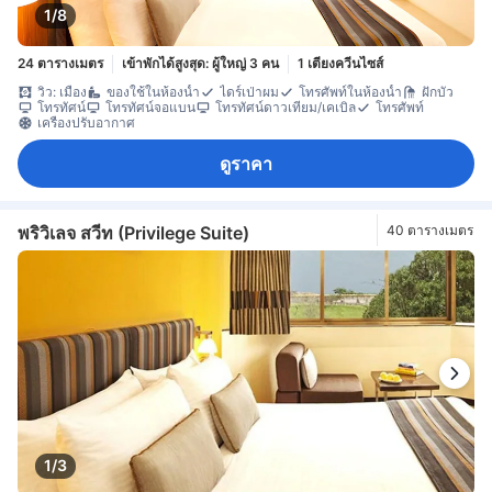
1/8
24 ตารางเมตร
เข้าพักได้สูงสุด: ผู้ใหญ่ 3 คน
1 เตียงควีนไซส์
วิว: เมือง
ของใช้ในห้องน้ำ
ไดร์เป่าผม
โทรศัพท์ในห้องน้ำ
ฝักบัว
โทรทัศน์
โทรทัศน์จอแบน
โทรทัศน์ดาวเทียม/เคเบิล
โทรศัพท์
เครื่องปรับอากาศ
ดูราคา
พริวิเลจ สวีท (Privilege Suite)
40 ตารางเมตร
1/3