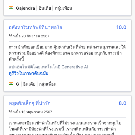
ต่างๆ ที่จะทำให้คุณได้สนุกสนานและสร้างความทรงจำที่ดีใน
Gajendra
|
อินเดีย | กลุ่มเพื่อน
ระหว่างการเข้าพักที่นี่ ไม่ว่าคุณจะมาเป็นกลุ่มเพื่อนหรือครอบครัว
สถานที่แห่งนี้จะมอบประสบการณ์ที่น่าตื่นเต้นและเต็มไปด้วย
ความสนุกสนานให้กับทุกคนอย่างแน่นอน!
อสังหาริมทรัพย์ที่น่าพอใจ
10.0
สิ่งอำนวยความสะดวกที่ สเตอร์ลิง โลณวลา เพื่อความสะดวก
รีวิวเมื่อ 20 กันยายน 2567
สบายของคุณ
การเข้าพักยอดเยี่ยมมาก คุ้มค่ากับเงินที่จ่าย พนักงานสุภาพและให้
ที่ สเตอร์ลิง โลณวลา เราเข้าใจดีว่าความสะดวกสบายเป็นสิ่ง
ความร่วมมืออย่างดี ห้องพักสะอาด อาหารอร่อย สนุกกับการเข้า
สำคัญสำหรับการพักผ่อนของคุณ ดังนั้นเราจึงมีบริการที่หลาก
พักครั้งนี้
หลายเพื่อให้คุณรู้สึกเหมือนอยู่บ้าน ไม่ว่าจะเป็นบริการซักรีดและ
แปลอัตโนมัติโดยเทคโนโลยี Generative AI
บริการทำความสะอาดรายวัน ที่จะช่วยให้คุณสามารถใช้เวลาพัก
ดูรีวิวในภาษาต้นฉบับ
ผ่อนอย่างเต็มที่ โดยไม่ต้องกังวลเกี่ยวกับงานบ้าน นอกจากนี้ เรา
ยังมีบริการรูมเซอร์วิสที่พร้อมให้บริการอาหารและเครื่องดื่มถึง
G
|
อินเดีย | กลุ่มเพื่อน
ห้องพักของคุณ เพื่อความสะดวกในการรับประทานอาหารใน
บรรยากาศส่วนตัวของคุณเอง
สำหรับผู้ที่ต้องการข้อมูลหรือความช่วยเหลือเพิ่มเติม ทีมงานคอน
หยุดพักเล็กๆ ที่น่ารัก
8.0
เซียร์จของเรายินดีที่จะให้บริการและแนะนำสถานที่ท่องเที่ยวที่น่า
สนใจในโลนาวาลา คุณยังสามารถเชื่อมต่อกับโลกออนไลน์ได้
รีวิวเมื่อ 13 พฤษภาคม 2567
อย่างสะดวกสบายด้วยบริการ Wi-Fi ฟรีในทุกห้องพักและพื้นที่
เราลงทะเบียนเข้าพักในทริปที่ไม่วางแผนและรวดเร็วจากมุมไบ
สาธารณะ นอกจากนี้ เรายังมีพื้นที่สูบบุหรี่ที่กำหนดไว้เพื่อให้คุณ
โชคดีที่เรามีห้องพักที่โรงแรมนี้ เราเพลิดเพลินกับการเข้าพัก
สามารถผ่อนคลายได้อย่างมีสไตล์ และบริการฝากสัมภาระที่ช่วย
เพราะเราสามารถสนุกกับสระว่ายน้ำ ห้องเกม และอาหารที่