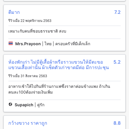
สวนป่า รีสอร์ท (SHA Extra Plus) มีสิ่งอำนวยความสะดวกการรับ
ประทานอาหารที่หลากหลายและมีคุณภาพสูง เริ่มจากคาเฟ่ที่มี
บรรยากาศเป็นกันเอง ที่นี่คุณสามารถสัมผัสกับความอบอุ่นของ
ดีมาก
7.2
กาแฟและชาที่ถูกต้มมาให้คุณดื่มได้อย่างอร่อยและหอมหวาน
รีวิวเมื่อ 22 พฤศจิกายน 2563
นอกจากนี้ยังมีร้านอาหารที่ให้บริการอาหารท้องถิ่นและอาหาร
นานาชาติที่สร้างจากวัตถุดิบคุณภาพสูง คุณสามารถเพลิดเพลิน
เหมาะกับคนที่ชอบธรรมชาติ สงบ
กับรสชาติอันหอมหวานและเสียงดนตรีสดที่ทำให้ทุกคำสั่งสำคัญ
ของคุณเป็นที่ยอมรับได้ นอกจากนี้ยังมีบริการรูมเซอร์วิสที่
Mrs.Prayoon
|
ไทย | ครอบครัวที่มีเด็กเล็ก
สามารถสั่งอาหารได้ในห้องพักของคุณ เพื่อให้คุณสามารถสัมผัส
ประสบการณ์การรับประทานอาหารที่สะดวกสบายและเพลิดเพลิน
ไปกับการพักผ่อนของคุณ
ห้องพักเก่า ไม่มีตู้เสื้อผ้าหรือราวแขวนให้มีตะขอ
5.2
แขวนเสื้อเท่านั้น ผ้าเช็ดตัวเก่าขาดมีต่อ มีการปะชุน
ห้องพักที่สวนป่า รีสอร์ท (SHA Extra Plus)
รีวิวเมื่อ 31 สิงหาคม 2563
สวนป่า รีสอร์ท (SHA Extra Plus) ให้บริการห้องพักที่หลากหลาย
อาหารเช้าให้ไปกินที่ร้านกาแฟซึ่งราคาค่อนข้างแพง ถ้าเกิน
เพื่อตอบสนองความต้องการของผู้เข้าพักทุกคน ห้อง Deluxe มี
คนละ100ต้องจ่ายเงินเพิ่ม
พื้นที่กว้างขวางถึง 45 ตารางเมตร สำหรับคนที่ต้องการพื้นที่ส่วน
ตัวมากขึ้น สำหรับครอบครัวหรือกลุ่มเพื่อนที่ต้องการพักอยู่ร่วมกัน
ห้อง Standard Double มีพื้นที่ 30 ตารางเมตร มีเตียงคู่หรือเตียง
Supapich
|
คู่รัก
เดียว ส่วนห้อง Standard Twin ก็มีพื้นที่เดียวกัน 30 ตารางเมตร
แต่มีเตียงเดียวเท่านั้น สุดท้ายห้อง Superior มีพื้นที่กว้างขวาง 45
ตารางเมตร มีเตียงคู่หรือเตียงเดียว ทั้งหมดนี้สามารถจองผ่าน
กว้างขวาง ราคาถูก
8.8
Agoda ได้ง่ายและสะดวกสบาย และยังได้รับราคาที่ดีที่สุด