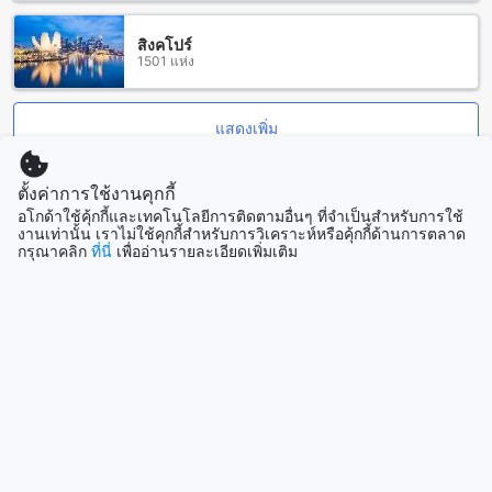
กีฬาและออกกำลังกายได้อย่างสนุกสนาน และห้วยเสนงที่เป็น
แหล่งท่องเที่ยวที่งดงามและเงียบสงบ เหมาะสำหรับการพักผ่อน
สิงคโปร์
1501 แห่ง
และสัมผัสกับธรรมชาติในสุรินทร์
สถานีรถไฟสุรินทร์: สวนป่า รีสอร์ท (SHA Extra Plus) ใกล้สถานี
รถไฟสุรินทร์
แสดงเพิ่ม
สวนป่า รีสอร์ท (SHA Extra Plus) เป็นโรงแรมที่ตั้งอยู่ใกล้กับ
ดูทั้งหมด
ตั้งค่าการใช้งานคุกกี้
สถานีรถไฟสุรินทร์ ทำให้การเดินทางสะดวกสบายและง่ายมาก
อโกด้าใช้คุ้กกี้และเทคโนโลยีการติดตามอื่นๆ ที่จำเป็นสำหรับการใช้
สำหรับผู้ที่มาเยือนโรงแรมนี้ สามารถเดินทางมาโรงแรมได้โดย
งานเท่านั้น เราไม่ใช้คุกกี้สำหรับการวิเคราะห์หรือคุ้กกี้ด้านการตลาด
ที่เที่ยวกำลังมาแรง
ใช้รถไฟสายหลักสุรินทร์-กรุงเทพฯ โดยสถานีรถไฟสุรินทร์เป็น
กรุณาคลิก
ที่นี่
เพื่ออ่านรายละเอียดเพิ่มเติม
สถานีหลักที่สามารถเชื่อมต่อกับสถานีรถไฟในทุกภาคของ
ประเทศไทยได้ นอกจากนี้ สถานีรถไฟสุรินทร์ยังมีบริการรถไฟ
โซล
ด่วนที่เชื่อมต่อกับสถานีในภาคตะวันออกเฉียงใต้ ทำให้เป็นทาง
เกาหลีใต้
เลือกที่ดีสำหรับผู้ที่ต้องการเดินทางมาพักผ่อนที่สวนป่า รีสอร์ท
(SHA Extra Plus)
พัทยา
ร้านอาหารรอบๆ สวนป่า รีสอร์ต
ไทย
บริเวณรอบๆ สวนป่า รีสอร์ต เต็มไปด้วยร้านอาหารที่น่าสนใจ
และหลากหลายให้คุณได้เลือกสรร เริ่มต้นด้วยร้าน Starbeam
ลอนดอน
Restaurant ที่มีบรรยากาศอบอุ่นและเมนูอาหารไทยที่อร่อยไม่แพ้
สหราชอาณาจักร