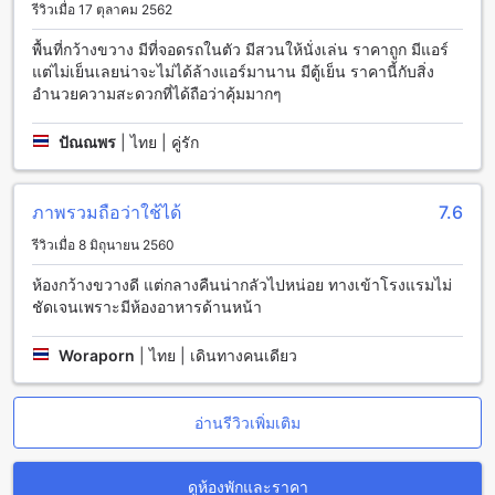
รีวิวเมื่อ 17 ตุลาคม 2562
สุรินทร์: เมืองที่เต็มไปด้วยธรรมชาติและวัฒนธรรม
พื้นที่กว้างขวาง มีที่จอดรถในตัว มีสวนให้นั่งเล่น ราคาถูก มีแอร์
แต่ไม่เย็นเลยน่าจะไม่ได้ล้างแอร์มานาน มีตู้เย็น ราคานี้กับสิ่ง
สุรินทร์เป็นเมืองที่ตั้งอยู่ในภาคตะวันออกเฉียงเหนือของ
อำนวยความสะดวกที่ได้ถือว่าคุ้มมากๆ
ประเทศไทย มีทั้งธรรมชาติที่งดงามและวัฒนธรรมที่เป็น
เอกลักษณ์เฉพาะตัว ที่นี่คุณจะได้พบกับภูเขาที่สูงและทะเลสาบที่
ปัณณพร
|
ไทย | คู่รัก
สวยงาม รวมทั้งสถาปัตยกรรมที่มีความเป็นเอกลักษณ์ และ
วัฒนธรรมท้องถิ่นที่น่าสนใจ
สุรินทร์เป็นแหล่งท่องเที่ยวที่น่าสนใจสำหรับคนรักธรรมชาติ ที่นี่มี
ภาพรวมถือว่าใช้ได้
7.6
สวนป่าและอุทยานแห่งชาติต่างๆ ที่สามารถสำรวจได้อย่างอิสระ
คุณสามารถเดินป่า ขึ้นเขา หรือล่องเรือบนทะเลสาบได้เพื่อสัมผัส
รีวิวเมื่อ 8 มิถุนายน 2560
กับความงดงามของธรรมชาติที่นี่
นอกจากนี้ สุรินทร์ยังมีวัฒนธรรมท้องถิ่นที่น่าสนใจอีกมากมาย
ห้องกว้างขวางดี แต่กลางคืนน่ากลัวไปหน่อย ทางเข้าโรงแรมไม่
เช่น ประเพณีที่มีความเป็นเอกลักษณ์ เช่น ประเพณีประจำเดือน
ชัดเจนเพราะมีห้องอาหารด้านหน้า
เมษายน และประเพณีประจำเดือนสิงหาคม ที่นี่คุณสามารถสัมผัส
กับวัฒนธรรมท้องถิ่นและประสบการณ์ที่ไม่เหมือนใครได้อย่าง
Woraporn
|
ไทย | เดินทางคนเดียว
แท้จริง
วิธีการเดินทางจากสนามบินสุรินทร์ไปสวนป่า รีสอร์ท (SHA
อ่านรีวิวเพิ่มเติม
Extra Plus)
สวนป่า รีสอร์ท (SHA Extra Plus) เป็นที่พักที่สวยงามและเงียบ
ดูห้องพักและราคา