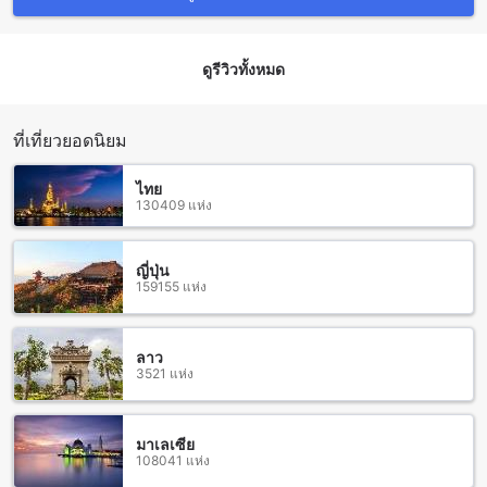
สงบที่ตั้งอยู่ในเมืองสุรินทร์ สุรินทร์ ไทย หากคุณกำลังวางแผนที่จะ
เดินทางมาพักที่นี่ คุณสามารถเดินทางมาจากสนามบินสุรินทร์ได้
อย่างสะดวกสบาย
ดูรีวิวทั้งหมด
วิธีการเดินทางที่สะดวกที่สุดจากสนามบินสุรินทร์ไปสวนป่า
รีสอร์ท (SHA Extra Plus) คือการเดินทางด้วยรถแท็กซี่ ที่สนาม
บินสุรินทร์จะมีรถแท็กซี่ที่รออยู่เพื่อบริการผู้โดยสารที่มาถึง คุณ
สามารถติดต่อรถแท็กซี่และแจ้งให้พนักงานรับจ้างรู้ว่าคุณต้องการ
ที่เที่ยวยอดนิยม
ไปสวนป่า รีสอร์ท (SHA Extra Plus) พนักงานรับจ้างจะช่วยคุณ
นำทางไปยังที่พักอย่างรวดเร็วและสะดวกสบาย
ไทย
130409 แห่ง
สถานที่ท่องเที่ยวและแหล่งเรียนรู้ที่ใกล้เคียง สวนป่า รีสอร์ท (SHA
Extra Plus)
ญี่ปุ่น
159155 แห่ง
สวนป่า รีสอร์ท (SHA Extra Plus) เป็นที่พักที่ตั้งอยู่ใกล้กับหลาย
สถานที่ท่องเที่ยวและแหล่งเรียนรู้ที่น่าสนใจในเมืองสุรินทร์ ใน
ระยะทางไม่ไกลจากสถานที่พัก คุณสามารถเดินทางไปเยี่ยมชม
ศูนย์ฝึกกอล์ฟค่ายวีรวัฒน์โยธิน ซึ่งเป็นสถานที่ที่คุณสามารถฝึกฝน
ลาว
3521 แห่ง
ทักษะการเล่นกอล์ฟได้ และสนุกไปกับการเล่นกอล์ฟอย่างมืออาชีพ
นอกจากนี้ยังมีพิพิธภัณฑ์แห่งชาติสุรินทร์ที่เป็นแหล่งรวบรวม
ศิลปะและวัฒนธรรมท้องถิ่นของสุรินทร์ ที่นี่คุณสามารถเรียนรู้
เกี่ยวกับประวัติศาสตร์และวัฒนธรรมของชาวสุรินทร์ได้อย่างลึก
มาเลเซีย
108041 แห่ง
ซึ้ง
นอกจากนี้ยังมีสนามกีฬาศรีณรงค์ที่เป็นสถานที่ที่คุณสามารถเล่น