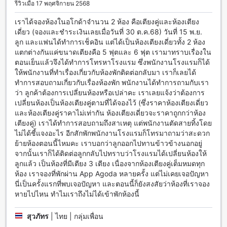
รีวิวเมื่อ 17 พฤศจิกายน 2568
บริการห้องพักแบบรูมเซอร์วิสเพื่อให้คุณสามารถสั่งอาหารและ
เครื่องดื่มได้ทันทีที่คุณต้องการ นอกจากนี้ยังมีบริการ Wi-Fi ใน
เราได้จองห้องในอโกด้าจำนวน 2 ห้อง คือเตียงคู่และห้องเตียง
พื้นที่สาธารณะเพื่อให้คุณสามารถเชื่อมต่อกับโลกภายนอกได้อย่าง
เดี่ยว (จองและชำระเงินเลยเมื่อวันที่ 30 ต.ค.68) วันที่ 15 พ.ย.
รวดเร็วและสะดวกสบาย และอีกทั้งยังมี Wi-Fi ฟรีในห้องพักทุก
ลูก และแฟนได้ทำการเช็คอิน แต่ได้เป็นห้องเตียงเดี่ยวทั้ง 2 ห้อง
ห้องเพื่อให้คุณสามารถใช้งานอินเทอร์เน็ตได้โดยไม่มีค่าใช้จ่าย
แตกต่างกันแค่ขนาดเตียงคือ 5 ฟุตและ 6 ฟุต เรามาทราบเรื่องใน
เพิ่มเติม
ตอนเย็นแล้วจึงได้ทำการโทรหาโรงแรม ซึ่งพนักงานโรงแรมก็ได้
ให้พนักงานที่ทำเรื่องเกี่ยวกับห้องพักติดต่อกลับมา เราก็เลยได้
สวนป่า รีสอร์ท (SHA Extra Plus): สิ่งอำนวยความสะดวกในการ
ทำการสอบถามเกี่ยวกับเรื่องห้องพัก พนักงานได้ทำการถามกับเรา
เดินทาง
ว่า ลูกค้าต้องการเปลี่ยนห้องหรือเปล่าคะ เราเลยแจ้งว่าต้องการ
เปลี่ยนห้องเป็นห้องเตียงคู่ตามที่ได้จองไว้ (ซึ่งราคาห้องเตียงเดี่ยว
สวนป่า รีสอร์ท (SHA Extra Plus) เป็นที่พักที่มีสิ่งอำนวยความ
และห้องเตียงคู่ราคาไม่เท่ากัน ห้องเตียงเดี่ยวจะราคาถูกกว่าห้อง
สะดวกในการเดินทางที่ทำให้คุณสามารถมาถึงและเดินทางไปยัง
เตียงคู่) เราได้ทำการสอบถามถึงสาเหตุ แต่พนักงานตัดสายทิ้งโดย
สถานที่ต่างๆ ได้อย่างสะดวกสบาย สำหรับผู้มาเป็นรถส่วนตัว สวน
ไม่ได้ชี้แจงอะไร อีกสักพักพนักงานโรงแรมก็โทรมาถามว่าสะดวก
ป่า รีสอร์ทมีที่จอดรถสำหรับผู้เข้าพักอยู่ภายในสถานที่ และที่ดีกว่า
ย้ายห้องตอนนี้ไหมคะ เราบอกว่าลูกออกไปทานข้าวข้างนอกอยู่
คือ การจอดรถเป็นบริการฟรี ทำให้คุณสามารถเดินทางมาถึงที่พัก
จากนั้นเราก็ได้ติดต่อลูกกลับไปทราบว่าโรงแรมได้เปลี่ยนห้องให้
ได้อย่างสะดวกสบาย นอกจากนี้ สวนป่า รีสอร์ทยังมีบริการรถรับ
ลูกแล้ว เป็นห้องที่มีเตียง 3 เตียง เนื่องจากห้องเตียงคู่เต็มหมดทุก
ส่งฟรีสำหรับผู้เข้าพัก ซึ่งจะช่วยให้คุณสามารถเดินทางไปยังสถาน
ห้อง เราจองที่พักผ่าน App Agoda หลายครั้ง แต่ไม่เคยเจอปัญหา
ที่ท่องเที่ยวหรือจุดหมายต่างๆ ได้อย่างสะดวกสบาย
นี่เป็นครั้งแรกที่พบเจอปัญหา และตอนนี้ก็ยังสงสัยว่าห้องที่เราจอง
หายไปไหน ทำไมเราถึงไม่ได้เข้าพักห้องนี้
สวนป่า รีสอร์ท (SHA Extra Plus): สิ่งอำนวยความสะดวกการรับ
ประทานอาหาร
สุวภัทร
|
ไทย | กลุ่มเพื่อน