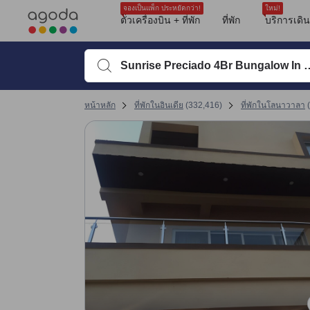
จองเป็นแพ็ก ประหยัดกว่า!
ใหม่!
ตั๋วเครื่องบิน + ที่พัก
ที่พัก
บริการเดิ
พิมพ์ชื่อที่พักหรือคำที่ต้องการค้นหา จากนั้นใช้ปุ่มลูกศรหรื
หน้าหลัก
ที่พักในอินเดีย
(
332,416
)
ที่พักในโลนาวาลา
(