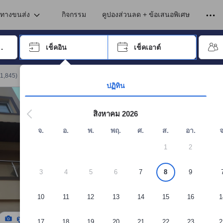
นทางขนส่ง
กิจกรรม
คูปองส่วนลด + ข้อเสนอพิเศษ
อปุ่ม Tab เพื่อเลื่อนหาคำที่ต้องการ แล้วกดปุ่ม Enter เพื่อเลือก
เช็คอิน
เช็คเอาต์
กด Enter เพื่อเลือกวันที่ ใช้ปุ่มลูกศรเพื่อเลือกวันเช็คอินและเช็คเอาต์ เมื่
1,845
)
จอง Sunrise Preciado 4Br Bungalow In Tungarli Village
ปฏิทิน
สิงหาคม 2026
จ.
อ.
พ.
พฤ.
ศ.
ส.
อา.
จ
1
2
3
4
5
6
7
8
9
10
11
12
13
14
15
16
1
ดูรูปทั้งหมด
17
18
19
20
21
22
23
2