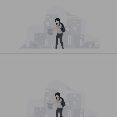
ห์และความงดงามทางธรรมชาติ ตั้งอยู่ในรัฐมหาราษฏระ เป็นที่รู้จักกันดีในฐ
ด้พบกับภูเขาเขียวขจี ทิวทัศน์ที่สวยงาม และอากาศที่บริสุทธิ์ สดชื่น ซึ่ง
ท่องเที่ยวที่หลากหลาย เช่น น้ำตกที่สวยงามในช่วงฤดูฝน หรือการเดินป่าผ่
มีอายุนับร้อยปี ที่นี่ไม่เพียงแต่เหมาะสำหรับครอบครัวหรือคู่รัก แต่ยังเป็
วย
ise Preciado 4Br Bungalow In Tungarli Village
reciado 4Br Bungalow In Tungarli Village
นั้นสะดวกและง่ายดาย หา
rt) ซึ่งอยู่ห่างออกไปประมาณ 90 กิโลเมตร คุณสามารถเลือกใช้บริการรถแท็กซี
ที่แนะนำคือการใช้ถนน Mumbai-Pune Expressway ที่มีทิวทัศน์สวยงาม
t) ซึ่งอยู่ห่างจากโลนาวาลาเพียง 60 กิโลเมตร การเดินทางจะสะดวกยิ่งขึ้น 
ทางไปยังโลนาวาลา โดยใช้เวลาประมาณ 1 ชั่วโมงถึง 1 ชั่วโมงครึ่งในการ
do Bungalow ในหมู่บ้าน Tungarli ซึ่งจะใช้เวลาเพียงไม่กี่นาทีเท่านั้น สถา
 4Br Bungalow ในหมู่บ้าน Tungarli
ในหมู่บ้าน Tungarli คุณจะได้สัมผัสกับความงดงามของสถานที่ท่องเที่ยวที่อยู
หรับการพักผ่อนริมแม่น้ำและการเล่นน้ำในช่วงฤดูฝน ที่นี่คุณจะได้เห็นน
x Museum ที่ให้คุณได้พบกับรูปปั้นขี้ผึ้งของคนดังจากทั่วโลก ซึ่งเป็นสถานท