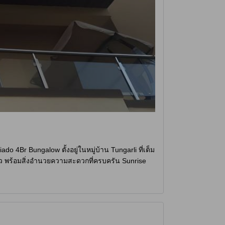
Br Bungalow ตั้งอยู่ในหมู่บ้าน Tungarli ที่เต็ม
ัว พร้อมสิ่งอำนวยความสะดวกที่ครบครัน Sunrise
อบครัวที่มีเด็ก เพราะโรงแรมนี้อนุญาตให้เด็กอายุ
อง