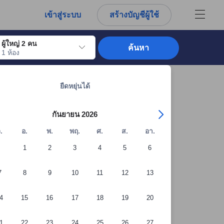
เข้าสู่ระบบ
สร้างบัญชีผู้ใช้
ผู้ใหญ่ 2 คน
ค้นหา
1 ห้อง
อไปถึงวันเช็คอินที่ต้องการ ให้กดปุ่ม Enter เพื่อเลือกวันเช็คอินดังกล่าว ทำซ้ำขั้นต
ดูที่พักทั้งหมดในโลนาวาลา: 1,845 แห่ง
ยืดหยุ่นได้
กันยายน 2026
.
อ.
พ.
พฤ.
ศ.
ส.
อา.
1
2
3
4
5
6
7
8
9
10
11
12
13
4
15
16
17
18
19
20
1
22
23
24
25
26
27