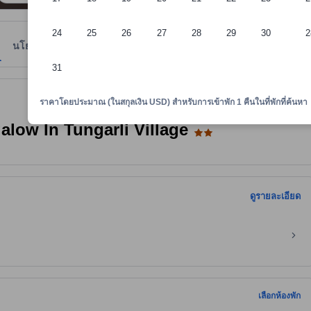
24
25
26
27
28
29
30
2
นโยบายที่พัก
31
ยความสะดวก คะแนนรีวิว และขนาดห้องของที่พัก เป็นต้น
ราคาโดยประมาณ (ในสกุลเงิน USD) สำหรับการเข้าพัก 1 คืนในที่พักที่ค้นหา
low In Tungarli Village
ดูรายละเอียด
เลือกห้องพัก