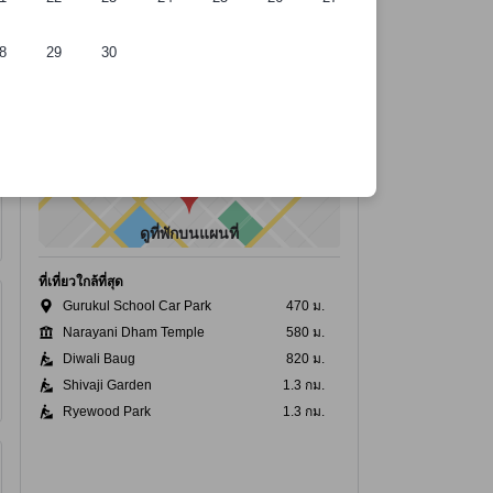
8
29
30
ดูที่พักบนแผนที่
ที่เที่ยวใกล้ที่สุด
Gurukul School Car Park
470 ม.
Narayani Dham Temple
580 ม.
Diwali Baug
820 ม.
Shivaji Garden
1.3 กม.
Ryewood Park
1.3 กม.