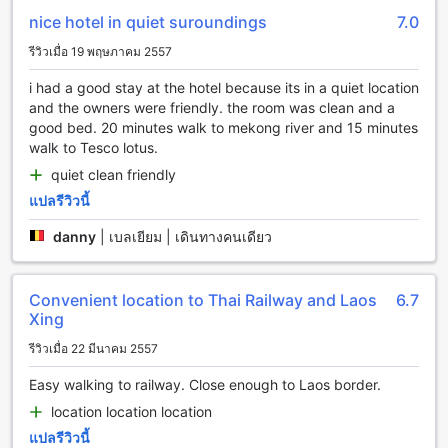
ภายในเมืองนี้มีอายุยาวนับพันปีแล้ว และเป็นที่ตั้งของหนึ่งในวัด
nice hotel in quiet suroundings
7.0
สำคัญของภาคอีสาน นอกจากนี้ยังมีสถานที่ท่องเที่ยวหลากหลาย
ให้คุณได้สัมผัสบรรยากาศของวัฒนธรรมและธรรมชาติที่งดงาม
รีวิวเมื่อ 19 พฤษภาคม 2557
ของภาคอีสานอีกด้วย
หนึ่งในจุดเด่นที่ต้องไปเยือนในตัวเมืองหนองคายคือวัดศรีม่วง
i had a good stay at the hotel because its in a quiet location
นารายณ์ วัดนี้เป็นวัดที่สำคัญและมีความสวยงามที่สุดในเมือง
and the owners were friendly. the room was clean and a
หนองคาย คุณจะได้เห็นพระประธานสวยงามที่สร้างด้วยวิธีการ
good bed. 20 minutes walk to mekong river and 15 minutes
ประดิษฐ์ที่ละเอียดอ่อนและสวยงาม นอกจากนี้ยังมีสถานที่ท่อง
walk to Tesco lotus.
เที่ยวอื่นๆ เช่น สวนสาธารณะในตัวเมืองที่มีสภาพแวดล้อม
quiet clean friendly
สวยงามและเป็นสถานที่ที่เหมาะแก่การพักผ่อนและออกกำลังกาย
แปลรีวิวนี้
วิธีการเดินทางจากสนามบินใกล้เคียงสู่ สุพัตรา อพาร์ตเมนท์
danny
|
เบลเยียม | เดินทางคนเดียว
สุพัตรา อพาร์ตเมนท์ เป็นที่พักที่น่าสนใจและมีความสะดวกสบาย
อยู่ในตัวเมืองหนองคาย หากคุณมีแผนที่จะเดินทางมาที่นี่ มีหลาย
Convenient location to Thai Railway and Laos
6.7
ทางเลือกในการเดินทางจากสนามบินใกล้เคียงสู่ที่พักนี้
Xing
หากคุณเดินทางด้วยรถบัสหรือรถเมล์ คุณสามารถนั่งรถบัสหรือ
รถเมล์ที่สนามบินและขึ้นรถไปยังสถานีขนส่งหนองคาย จากนั้น
รีวิวเมื่อ 22 มีนาคม 2557
คุณสามารถเดินไปสุพัตรา อพาร์ตเมนท์ ซึ่งอยู่ห่างจากสถานีขนส่ง
Easy walking to railway. Close enough to Laos border.
ประมาณ 1.5 กิโลเมตรเท่านั้น
หากคุณต้องการความสะดวกสบายมากขึ้น คุณสามารถเรียกรถ
location location location
แท็กซี่หรือใช้บริการแท็กซี่ที่สนามบินเพื่อเดินทางมายังสุพัตรา อ
แปลรีวิวนี้
พาร์ตเมนท์ โดยเส้นทางจะใช้เวลาประมาณ 20-30 นาทีเท่านั้น