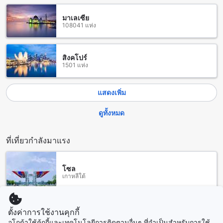
สถานีรถไฟและสถานีขนส่งใกล้เคียงสุพัตรา อพาร์ตเมนท์
มาเลเซีย
สุพัตรา อพาร์ตเมนท์ เป็นที่พักที่ตั้งอยู่ในเมืองหนองคาย และมี
108041 แห่ง
สถานีรถไฟหนองคายและสถานีขนส่งหนองคายอยู่ใกล้เคียง ทำให้
การเดินทางสะดวกสบายมากยิ่งขึ้น
สถานีรถไฟหนองคายเป็นสถานีที่สำคัญในเขตแถบอีสาน มีการ
สิงคโปร์
เดินรถไฟทั้งรถไฟโดยสารและรถไฟสินค้า ทำให้นักท่องเที่ยว
1501 แห่ง
สามารถเดินทางมายังหนองคายได้อย่างสะดวก นอกจากนี้ยังมี
บริการรถไฟโดยสารที่เชื่อมต่อกับจังหวัดอื่นๆในประเทศไทย
แสดงเพิ่ม
สถานีขนส่งหนองคายอยู่ใกล้กับสุพัตรา อพาร์ตเมนท์เพียงแค่ไม่กี่
นาทีเดินทาง นักท่องเที่ยวสามารถใช้บริการรถโดยสารหรือรถตู้
ดูทั้งหมด
เพื่อเดินทางไปยังจุดหมายปลายทางต่างๆในอำเภอหรือจังหวัดอื่นๆ
ได้อย่างสะดวกสบาย
ที่เที่ยวกำลังมาแรง
ร้านอาหารรอบ สุพัตรา อพาร์ตเมนท์
สุพัตรา อพาร์ตเมนท์ ตั้งอยู่ใกล้กับหลายร้านอาหารที่น่าสนใจ ซึ่ง
โซล
รวมถึง Daeng Namnuang Vietnamese Restaurant ที่เสิร์ฟอา
เกาหลีใต้
หารเวียตนามอร่อย และ Vientiane Restaurant ที่มีอาหารลาว
อร่อยมาก นอกจากนี้ยังมี Likhit Craft Beer สถานที่ที่คุณสามารถ
สัมผัสกับเบียร์คราฟท์ที่สดชื่นได้ ร้าน ครัวแม็กกี้รีเวอร์ไซด์ ที่มี
ซิดนีย์
ตั้งค่าการใช้งานคุกกี้
เมนูอาหารหลากหลายให้เลือก และ Bang Rak Nongkhai ที่เสิร์ฟ
ออสเตรเลีย
อโกด้าใช้คุ้กกี้และเทคโนโลยีการติดตามอื่นๆ ที่จำเป็นสำหรับการใช้