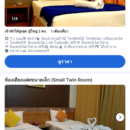
1/4
เข้าพักได้สูงสุด: ผู้ใหญ่ 2 คน
1 เตียงเดี่ยว
วิว: ถนน
ฝักบัว
ห้องน้ำส่วนตัว
โทรทัศน์
โทรทัศน์ดาวเทียม/เคเบิล
โทรศัพท์
อินเทอร์เน็ต LAN ในห้องพัก (ฟรี)
อินเทอร์เน็ตไร้สาย
อินเทอร์เน็ตไร้สาย (ฟรี)
พัดลม
น้ำดื่มบรรจุขวด (ฟรี)
โต๊ะทำงาน
หน้าต่าง
ห้องปลอดบุหรี่
ดูราคา
ห้องเตียงแฝดขนาดเล็ก (Small Twin Room)