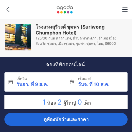
โรงแรมสุริวงศ์ ชุมพร (Suriwong
Chumphon Hotel)
125/30 ถนน ศาลาแดง, ตำบล ท่าตะเภา, อำเภอ เมือง,
จังหวัด ชุมพร, เมืองชุมพร, ชุมพร, ชุมพร, ไทย, 86000
จองที่พักออนไลน์
เช็คอิน
เช็คเอาต์
วันอา. ที่ 9 ส.ค.
วันจ. ที่ 10 ส.ค.
1
2
0
ห้อง
ผู้ใหญ่
เด็ก
ดูห้องพักว่างและราคา