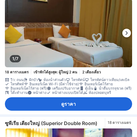
1/7
18 ตารางเมตร
เข้าพักได้สูงสุด: ผู้ใหญ่ 2 คน
2 เตียงเดี่ยว
วิว: ถนน
ฝักบัว
ห้องน้ำส่วนตัว
โทรทัศน์
โทรทัศน์ดาวเทียม/เคเบิล
โทรศัพท์
อินเทอร์เน็ต Wi-Fi (มีค่าใช้จ่าย)
อินเทอร์เน็ตไร้สาย
อินเทอร์เน็ตไร้สาย (ฟรี)
เครื่องปรับอากาศ
ตู้เย็น
น้ำดื่มบรรจุขวด (ฟรี)
โต๊ะทำงาน
หน้าต่าง
หน้าต่างแบบเปิดได้
ห้องปลอดบุหรี่
ดูราคา
ซูพีเรีย เตียงใหญ่ (Superior Double Room)
18 ตารางเมตร