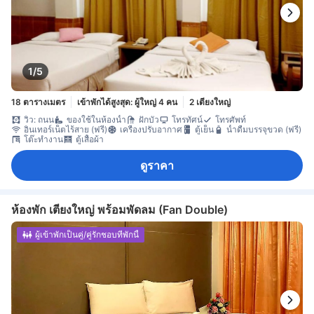
1/5
18 ตารางเมตร
เข้าพักได้สูงสุด: ผู้ใหญ่ 4 คน
2 เตียงใหญ่
วิว: ถนน
ของใช้ในห้องน้ำ
ฝักบัว
โทรทัศน์
โทรศัพท์
อินเทอร์เน็ตไร้สาย (ฟรี)
เครื่องปรับอากาศ
ตู้เย็น
น้ำดื่มบรรจุขวด (ฟรี)
โต๊ะทำงาน
ตู้เสื้อผ้า
ดูราคา
ห้องพัก เตียงใหญ่ พร้อมพัดลม (Fan Double)
ผู้เข้าพักเป็นคู่/คู่รักชอบที่พักนี้