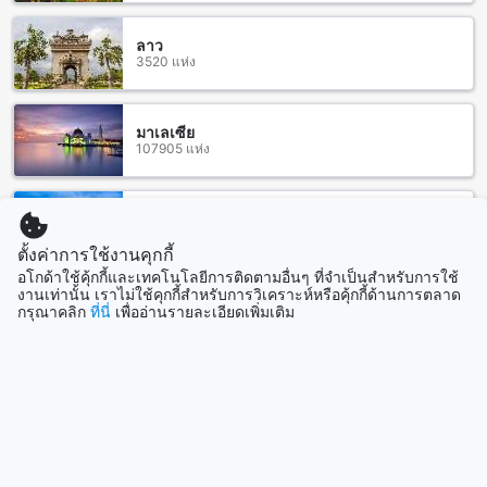
ร้านอาหารรอบโรงแรมสุริวงศ์ ชุมพร
ลาว
3520 แห่ง
โรงแรมสุริวงศ์ ชุมพร มีร้านอาหารในบริเวณใกล้เคียงที่น่าสนใจ
มากมาย เช่น Farida Cha Roti ที่มีขนมจีนและขนมปังอร่อยมากๆ
หรือ Yai Puad ที่เสิร์ฟอาหารทะเลสดๆ จากทะเลชุมพร นอกจากนี้
ยังมี Lui Restaurant ที่มีอาหารไทยและอาหารตะวันตกอร่อยมาก
มาเลเซีย
107905 แห่ง
และ Puean-Jai Resort & Restaurant ที่มีบรรยากาศสวยงามริม
น้ำ นอกจากนี้ยังมี Green Kitchen restaurant ที่เสิร์ฟอาหารไทย
และอาหารตะวันตก ร้าน Baan Bua Riverview Resorts ที่มี
อาหารทะเลอร่อยมาก และร้าน Ban Phuk Pouk ที่มีเมนูอาหาร
สิงคโปร์
1505 แห่ง
ไทยและอาหารทะเลอร่อยมาก นอกจากนี้ยังมีร้านอาหารอื่นๆ เช่น
ตั้งค่าการใช้งานคุกกี้
Coffee House Restaurant, ร้าน Das alte Kaffeehaus, และ
อโกด้าใช้คุ้กกี้และเทคโนโลยีการติดตามอื่นๆ ที่จำเป็นสำหรับการใช้
Riverside Garden Restaurant ที่มีอาหารและของหวานอร่อย
งานเท่านั้น เราไม่ใช้คุกกี้สำหรับการวิเคราะห์หรือคุ้กกี้ด้านการตลาด
แสดงเพิ่ม
มาก ไม่ว่าคุณจะชอบอาหารไทย อาหารตะวันตก หรืออาหารทะเล
กรุณาคลิก
ที่นี่
เพื่ออ่านรายละเอียดเพิ่มเติม
ที่นี่คุณสามารถพบเมนูอร่อยมากมายได้
ดูทั้งหมด
สถานที่ช้อปปิ้งรอบๆ โรงแรมสุริวงศ์ ชุมพร
ที่เที่ยวกำลังมาแรง
โรงแรมสุริวงศ์ ชุมพร ตั้งอยู่ใกล้กับหลายสถานที่ช้อปปิ้งที่น่าสนใจ
รวมถึงตลาดโต้รุ่งชุมพรที่เป็นตลาดท้องถิ่นที่มีของฝากและของกิน
สิงคโปร์
มากมาย นอกจากนี้ยังมีศูนย์การค้าโอเชี่ยนที่เป็นแหล่งช้อปปิ้งที่มี
สิงคโปร์
สินค้าหลากหลายให้เลือกซื้อ ร้าน Saga Tailor ซึ่งเป็นร้านตัด