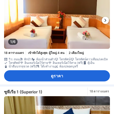
1/6
18 ตารางเมตร
เข้าพักได้สูงสุด: ผู้ใหญ่ 4 คน
2 เตียงใหญ่
วิว: ถนน
ฝักบัว
ห้องน้ำส่วนตัว
โทรทัศน์
โทรทัศน์ดาวเทียม/เคเบิล
โทรศัพท์
อินเทอร์เน็ตไร้สาย
อินเทอร์เน็ตไร้สาย (ฟรี)
ตู้เย็น
น้ำดื่มบรรจุขวด (ฟรี)
โต๊ะทำงาน
ห้องปลอดบุหรี่
ดูราคา
ซูพีเรีย 1 (Superior 1)
18 ตารางเมตร