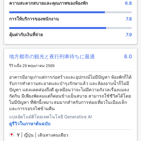
ความสะดวกสบายและคุณภาพของห้องพัก
6.8
โรงแรมได้อย่างสะดวกและไม่ยุ่งยาก
นอกจากนี้ โรงแรมยังมีที่จอดรถให้บริการ ที่จอดรถตั้งอยู่ภายใน
โรงแรมเอง และยังไม่มีค่าใช้จ่ายในการจอดรถ เพื่อให้คุณ
การให้บริการของพนักงาน
7.8
สามารถมาพักผ่อนที่โรงแรมสุริวงศ์ ชุมพร ได้อย่างสะดวกสบาย
โดยไม่ต้องกังวลเรื่องการหาที่จอดรถ
คุ้มค่ากับเงินที่จ่าย
7.9
สิ่งอำนวยความสะดวกในห้องพักที่โรงแรมสุริวงศ์ ชุมพร
โรงแรมสุริวงศ์ ชุมพร มีสิ่งอำนวยความสะดวกที่พร้อมให้บริการ
地方都市の観光と夜行列車待ちに最適
8.0
ในห้องพักอย่างครบครัน เพื่อให้คุณมีประสบการณ์การพักผ่อนที่
รีวิวเมื่อ 29 พฤษภาคม 2569
สะดวกสบาย ห้องพักทุกห้องมีระบบปรับอากาศเพื่อให้คุณสามารถ
ควบคุมอุณหภูมิในห้องได้อย่างสบายตัว นอกจากนี้ยังมีโทรทัศน์
อาคารมีอายุเก่าแต่การก่อสร้างและอุปกรณ์ไม่มีปัญหา ห้องพักก็ได้
ที่มาพร้อมกับช่องสัญญาณดาวเทียม/เคเบิลเพื่อให้คุณสามารถรับ
รับการทำความสะอาดและบำรุงรักษาแล้ว และห้องอาบน้ำก็ไม่มี
ชมความบันเทิงได้ตลอดเวลา และยังมีตู้เย็นเพื่อให้คุณเก็บเกี่ยว
ปัญหา แสงแดดส่องถึงดี ดูเหมือนว่าจะไม่มีความกังวลเรื่องแมลง
ของว่างและเครื่องดื่มให้สดชื่นได้ตลอดเวลา
กัดกิน มีเพียงพัดลมแต่ก็ค่อนข้างเย็นสบาย สามารถใช้ชีวิตได้โดย
ไม่มีปัญหา ที่พักนี้เหมาะสมมากสำหรับการท่องเที่ยวในเมืองเล็ก
สัมผัสความอร่อยและความสะดวกสบายที่โรงแรมสุริวงศ์ ชุมพร
และการรอรถไฟข้ามคืน
แปลอัตโนมัติโดยเทคโนโลยี Generative AI
โรงแรมสุริวงศ์ ชุมพร มีสิ่งอำนวยความสะดวกในการรับประทาน
อาหารที่หลากหลายและคุณภาพสูง เพื่อให้แขกทุกคนสามารถ
ดูรีวิวในภาษาต้นฉบับ
สัมผัสความอร่อยและความสะดวกสบายได้ตลอด 24 ชั่วโมง
Y
|
ญี่ปุ่น | เดินทางคนเดียว
นอกจากนี้ยังมีบริการรูมเซอร์วิสในห้องที่พร้อมให้บริการตลอด