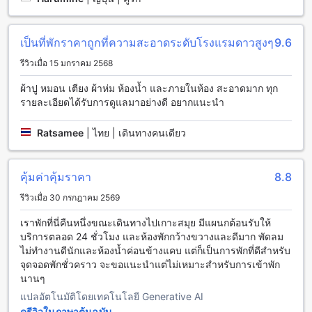
เข้าพักสามารถเดินทางไปสัมผัสกับวัฒนธรรมไทยที่สะท้อนออกมา
จากวัดและพิพิธภัณฑ์ที่ใกล้เคียง นอกจากนี้ยังมีร้านอาหารและ
ร้านค้าที่น่าสนใจให้ผู้เข้าพักได้สัมผัสประสบการณ์การท่องเที่ยว
เป็นที่พักราคาถูกที่ความสะอาดระดับโรงแรมดาวสูงๆ
9.6
ที่แท้จริงในเมืองชุมพร
รีวิวเมื่อ 15 มกราคม 2568
การเดินทางจากสนามบินสุราษฎร์ธานีไปยังโรงแรมสุริวงศ์ ชุมพร
ผ้าปู หมอน เตียง ผ้าห่ม ห้องน้ำ และภายในห้อง สะอาดมาก ทุก
รายละเอียดได้รับการดูแลมาอย่างดี อยากแนะนำ
โรงแรมสุริวงศ์ ชุมพร เป็นที่พักที่สะดวกสบายและมีบรรยากาศ
เป็นกันเอง สถานที่ตั้งของโรงแรมอยู่ในเมืองชุมพร ซึ่งตั้งอยู่ใกล้
Ratsamee
|
ไทย | เดินทางคนเดียว
กับสนามบินสุราษฎร์ธานี ทำให้การเดินทางมาถึงโรงแรมเป็น
เรื่องง่ายและสะดวกสบายมาก
หากคุณเดินทางโดยสายการบิน คุณสามารถจองตั๋วเครื่องบินไป
คุ้มค่าคุ้มราคา
8.8
ยังสนามบินสุราษฎร์ธานีได้จากสถานีบินหลายแห่งทั่วโลก หลัง
จากเที่ยวบินถึงสนามบินสุราษฎร์ธานี คุณสามารถเลือกใช้บริการ
รีวิวเมื่อ 30 กรกฎาคม 2569
รถแท็กซี่หรือแท็กซี่มอเตอร์ไซค์เพื่อเดินทางมายังโรงแรม ระยะ
ทางจากสนามบินสุราษฎร์ธานีถึงโรงแรมสุริวงศ์ ชุมพรประมาณ
เราพักที่นี่คืนหนึ่งขณะเดินทางไปเกาะสมุย มีแผนกต้อนรับให้
40 กิโลเมตร ใช้เวลาเดินทางประมาณ 1 ชั่วโมง
บริการตลอด 24 ชั่วโมง และห้องพักกว้างขวางและดีมาก พัดลม
นอกจากนี้ คุณยังสามารถเช่ารถเพื่อเดินทางมายังโรงแรมได้อีก
ไม่ทำงานดีนักและห้องน้ำค่อนข้างแคบ แต่ก็เป็นการพักที่ดีสำหรับ
ด้วย การเช่ารถเป็นวิธีที่สะดวกสบายและสามารถสำรองรถได้ล่วง
จุดจอดพักชั่วคราว จะขอแนะนำแต่ไม่เหมาะสำหรับการเข้าพัก
หน้า โดยสามารถเช่ารถได้ที่สนามบินสุราษฎร์ธานี ซึ่งจะใช้เวลา
นานๆ
เดินทางประมาณ 1 ชั่วโมงเช่นกัน
แปลอัตโนมัติโดยเทคโนโลยี Generative AI
ดูรีวิวในภาษาต้นฉบับ