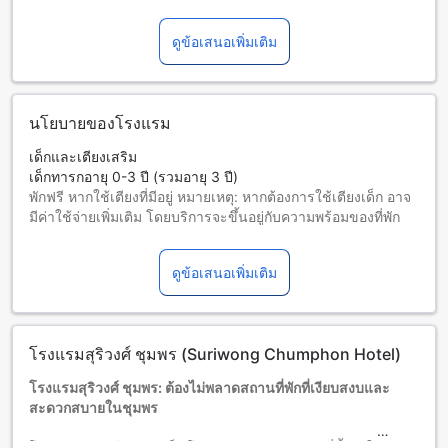
ดูข้อเสนอเพิ่มเติม
นโยบายของโรงแรม
เด็กและเตียงเสริม
เด็กทารกอายุ 0-3 ปี (รวมอายุ 3 ปี)
พักฟรี หากใช้เตียงที่มีอยู่ หมายเหตุ: หากต้องการใช้เตียงเด็ก อาจ
มีค่าใช้จ่ายเพิ่มเติม โดยบริการจะขึ้นอยู่กับความพร้อมของที่พัก
เด็กอายุ 4-12 ปี (รวมอายุ 12 ปี)
พักฟรีหากใช้เตียงที่มีอยู่แล้ว
ดูข้อเสนอเพิ่มเติม
ผู้เข้าพักอายุ 13 ปีขึ้นไปถือเป็นผู้ใหญ่
บริการเตียงเสริมขึ้นอยู่กับประเภทห้องที่เลือก กรุณาตรวจสอบ
จำนวนผู้เข้าพักที่กำหนดในแต่ละห้องสำหรับข้อมูลเพิ่มเติม
โปรดทราบว่า เมื่อจองห้องพักมากกว่า 5 ห้องขึ้นไป อาจมีการใช้
โรงแรมสุริวงศ์ ชุมพร (Suriwong Chumphon Hotel)
นโยบายที่แตกต่างหรือเงื่อนไขเพิ่มเติม
โรงแรมสุริวงศ์ ชุมพร: ต้องไม่พลาดสถานที่พักที่เงียบสงบและ
สะดวกสบายในชุมพร
โรงแรมสุริวงศ์ ชุมพร เป็นโรงแรมระดับ 3.0 ดาวที่ตั้งอยู่ในเมือง