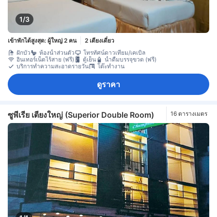
1/3
เข้าพักได้สูงสุด: ผู้ใหญ่ 2 คน
2 เตียงเดี่ยว
ฝักบัว
ห้องน้ำส่วนตัว
โทรทัศน์ดาวเทียม/เคเบิล
อินเทอร์เน็ตไร้สาย (ฟรี)
ตู้เย็น
น้ำดื่มบรรจุขวด (ฟรี)
บริการทำความสะอาดรายวัน
โต๊ะทำงาน
ดูราคา
ซูพีเรีย เตียงใหญ่ (Superior Double Room)
16 ตารางเมตร