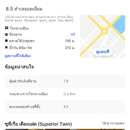
8.5
ทำเลยอดเยี่ยม
125/30 ถนน ศาลาแดง, ตำบล ท่าตะเภา, อำเภอ เมือง,
จังหวัด ชุมพร, เมืองชุมพร, ชุมพร, ชุมพร, ไทย, 86000
ใจกลางเมือง
ที่จอดรถ
ฟรี
ตลาดโต้รุ่งชุมพร
190 ม.
บิ๊กวัน มินิมาร์ท
210 ม.
ดูแผนที่
ดูสถานที่ใกล้เคียง
ข้อมูลน่าสนใจ
คุ้มค่ากับเงินที่จ่าย
7.9
ระยะทางจากใจกลางเมือง
0.0 Km
คะแนนของทำเลที่ตั้ง
8.5
ซูพีเรีย เตียงแฝด (Superior Twin)
18 ตารางเมตร