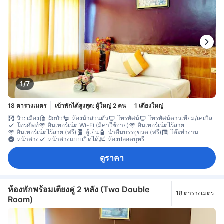
1/7
18 ตารางเมตร
เข้าพักได้สูงสุด: ผู้ใหญ่ 2 คน
1 เตียงใหญ่
วิว: เมือง
ฝักบัว
ห้องน้ำส่วนตัว
โทรทัศน์
โทรทัศน์ดาวเทียม/เคเบิล
โทรศัพท์
อินเทอร์เน็ต Wi-Fi (มีค่าใช้จ่าย)
อินเทอร์เน็ตไร้สาย
อินเทอร์เน็ตไร้สาย (ฟรี)
ตู้เย็น
น้ำดื่มบรรจุขวด (ฟรี)
โต๊ะทำงาน
หน้าต่าง
หน้าต่างแบบเปิดได้
ห้องปลอดบุหรี่
ดูราคา
ห้องพักพร้อมเตียงคู่ 2 หลัง (Two Double
18 ตารางเมตร
Room)