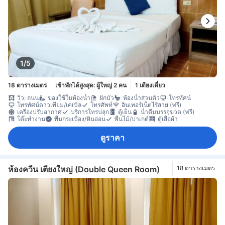
1/5
18 ตารางเมตร
เข้าพักได้สูงสุด: ผู้ใหญ่ 2 คน
1 เตียงเดี่ยว
วิว: ถนน
ของใช้ในห้องน้ำ
ฝักบัว
ห้องน้ำส่วนตัว
โทรทัศน์
โทรทัศน์ดาวเทียม/เคเบิล
โทรศัพท์
อินเทอร์เน็ตไร้สาย (ฟรี)
เครื่องปรับอากาศ
บริการโทรปลุก
ตู้เย็น
น้ำดื่มบรรจุขวด (ฟรี)
โต๊ะทำงาน
พื้นกระเบื้อง/หินอ่อน
พื้นไม้/ปาเกต์
ตู้เสื้อผ้า
ดูราคา
ห้องควีน เตียงใหญ่ (Double Queen Room)
18 ตารางเมตร