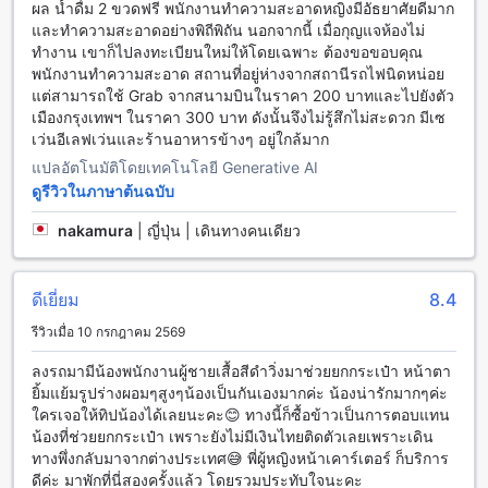
ผล น้ำดื่ม 2 ขวดฟรี พนักงานทำความสะอาดหญิงมีอัธยาศัยดีมาก
สุวรรณภูมิ โอเรียนตัล รีสอร์ต มีความสะดวกสบายที่น่าทึ่งที่จะ
และทำความสะอาดอย่างพิถีพิถัน นอกจากนี้ เมื่อกุญแจห้องไม่
ทำให้คุณรู้สึกประทับใจตลอดการเข้าพักของคุณ โรงแรมมีบริการ
ทำงาน เขาก็ไปลงทะเบียนใหม่ให้โดยเฉพาะ ต้องขอขอบคุณ
ห้องอาหารและบาร์ที่เปิด 24 ชั่วโมง เพื่อให้คุณสามารถสั่งอาหาร
พนักงานทำความสะอาด สถานที่อยู่ห่างจากสถานีรถไฟนิดหน่อย
และเครื่องดื่มได้ตลอดเวลา นอกจากนี้ยังมีบริการซักรีดและ
แต่สามารถใช้ Grab จากสนามบินในราคา 200 บาทและไปยังตัว
บริการที่ต้องการอื่น ๆ เช่น บริการเก็บกระเป๋า และร้านสะดวกซื้อ
เมืองกรุงเทพฯ ในราคา 300 บาท ดังนั้นจึงไม่รู้สึกไม่สะดวก มีเซ
ซึ่งจะทำให้คุณมีความสะดวกสบายในการเข้าพัก
เว่นอีเลฟเว่นและร้านอาหารข้างๆ อยู่ใกล้มาก
แปลอัตโนมัติโดยเทคโนโลยี Generative AI
สุวรรณภูมิ โอเรียนตัล รีสอร์ต: สิ่งอำนวยความสะดวกในการเดิน
ดูรีวิวในภาษาต้นฉบับ
ทาง
nakamura
|
ญี่ปุ่น | เดินทางคนเดียว
สุวรรณภูมิ โอเรียนตัล รีสอร์ต เป็นโรงแรมที่มีสิ่งอำนวยความ
สะดวกในการเดินทางที่มีคุณภาพสูง โรงแรมมีบริการรถรับส่ง
สนามบินซึ่งจะทำให้คุณสะดวกในการเดินทางมาถึงโรงแรม
ดีเยี่ยม
8.4
นอกจากนี้ยังมีบริการทัวร์เพื่อให้คุณได้สัมผัสประสบการณ์ท่อง
เที่ยวที่น่าตื่นเต้น และหากคุณมีรถส่วนตัว โรงแรมยังมีที่จอดรถ
รีวิวเมื่อ 10 กรกฎาคม 2569
สำหรับคุณความสะดวกในการเดินทางด้วยรถส่วนตัว นอกจากนี้
ลงรถมามีน้องพนักงานผู้ชายเสื้อสีดำวิ่งมาช่วยยกกระเป๋า หน้าตา
ยังมีบริการแท็กซี่ภายในโรงแรมเพื่อให้คุณสามารถเดินทางไปยัง
ยิ้มแย้มรูปร่างผอมๆสูงๆน้องเป็นกันเองมากค่ะ น้องน่ารักมากๆค่ะ
สถานที่ต่างๆได้อย่างสะดวกสบาย นอกจากนี้ยังมีบริการจำหน่าย
ใครเจอให้ทิปน้องได้เลยนะคะ😊 ทางนี้ก็ซื้อข้าวเป็นการตอบแทน
ตั๋วที่ให้บริการที่โรงแรม โดยค่าบริการจะมีการเรียกเก็บค่าจอดรถ
น้องที่ช่วยยกกระเป๋า เพราะยังไม่มีเงินไทยติดตัวเลยเพราะเดิน
ทางพึ่งกลับมาจากต่างประเทศ😅 พี่ผู้หญิงหน้าเคาร์เตอร์ ก็บริการ
สุวรรณภูมิ โอเรียนตัล รีสอร์ต: สิ่งอำนวยความสะดวกในการรับ
ดีค่ะ มาพักที่นี่สองครั้งแล้ว โดยรวมประทับใจนะคะ
ประทานอาหาร