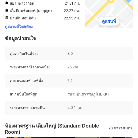
สยามพารากอน
21.81 กม.
เอ็มบีเคเซ็นเตอร์ (มาบุญครองเซ็นเตอร์)
22.27 กม.
บ้านจิมทอมป์สัน
22.55 กม.
ดูแผนที่
ดูสถานที่ใกล้เคียง
ข้อมูลน่าสนใจ
คุ้มค่ากับเงินที่จ่าย
8.0
ระยะทางจากใจกลางเมือง
25 km
คะแนนของทำเลที่ตั้ง
7.4
สนามบินใกล้ที่สุด
สนามบินสุวรรณภูมิ (BKK)
ระยะทางจากสนามบิน
4.32 กม.
ห้องมาตรฐาน เตียงใหญ่ (Standard Double
28 ตารางเมตร
Room)