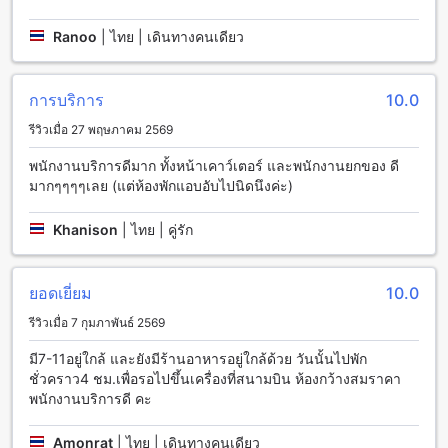
Ranoo
|
ไทย | เดินทางคนเดียว
สุวรรณภูมิ โอเรียนตัล รีสอร์ต เสนอสิ่งอำนวยความสะดวกในการ
รับประทานอาหารที่หลากหลายและมีคุณภาพ สำหรับผู้เข้าพักทุก
ท่าน ที่นี่มีบริการห้องอาหาร 24 ชั่วโมง ซึ่งสามารถสั่งอาหารใน
ห้องพักได้ตลอดเวลา นอกจากนี้ยังมีร้านกาแฟที่สะดวกสบายให้
การบริการ
10.0
บริการ ท่านสามารถเพลิดเพลินกับกาแฟอร่อย และขนมหวานที่
รีวิวเมื่อ 27 พฤษภาคม 2569
อร่อยได้ตลอดวัน
ที่นี่ยังมีบริการอาหารเช้าบุฟเฟต์ที่หลากหลายมากมายให้เลือก
พนักงานบริการดีมาก ทั้งหน้าเคาว์เตอร์ และพนักงานยกของ ดี
ทาน ท่านสามารถเลือกสัมผัสกับอาหารจานด่วน อาหารท้องถิ่น
มากๆๆๆๆเลย (แต่ห้องพักแอบอับไปนิดนึงค่ะ)
และอาหารตะวันตกที่อร่อย และคุณภาพเยี่ยม นอกจากนี้ยังมี
อาหารเช้าแบบคอนติเนนตัล ให้บริการสำหรับท่านที่ต้องการสิ่ง
Khanison
|
ไทย | คู่รัก
อาหารที่เป็นประเภทเดียวกันเสมอ
ห้องพักที่สุวรรณภูมิ โอเรียนตัล รีสอร์ต
ยอดเยี่ยม
10.0
สุวรรณภูมิ โอเรียนตัล รีสอร์ต มีห้องพักให้เลือกหลากหลาย
รีวิวเมื่อ 7 กุมภาพันธ์ 2569
ประเภท เพื่อตอบสนองความต้องการของผู้เข้าพักทุกท่าน หากคุณ
กำลังมองหาห้องพักที่มีพื้นที่กว้างขวาง ห้อง Standard Double
มี7-11อยู่ใกล้ และยังมีร้านอาหารอยู่ใกล้ด้วย วันนั้นไปพัก
ขนาด 28 ตารางเมตร หรือหากคุณต้องการห้องพักที่มีเตียงคู่ ห้อง
ชั่วคราว4 ชม.เพื่อรอไปขึ้นเครื่องที่สนามบิน ห้องกว้างสมราคา
Superior Double ขนาด 28 ตารางเมตรก็เป็นตัวเลือกที่ดีสำหรับ
พนักงานบริการดี คะ
คุณ
Amonrat
|
ไทย | เดินทางคนเดียว