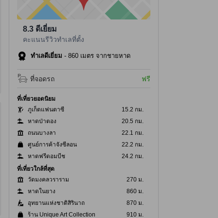
8.3
ดีเยี่ยม
คะแนนรีวิวทำเลที่ตั้ง
ทำเลดีเยี่ยม
-
860 เมตร จากชายหาด
ที่จอดรถ
ฟรี
ที่เที่ยวยอดนิยม
ภูเก็ตแฟนตาซี
15.2 กม.
หาดป่าตอง
20.5 กม.
ถนนบางลา
22.1 กม.
ศูนย์การค้าจังซีลอน
22.2 กม.
หาดฟรีดอมบีช
24.2 กม.
ที่เที่ยวใกล้ที่สุด
วัดมงคลวราราม
270 ม.
หาดในยาง
860 ม.
อุทยานแห่งชาติสิรินาถ
870 ม.
ร้าน Unique Art Collection
910 ม.