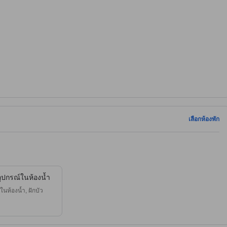
เลือกห้องพัก
ุปกรณ์ในห้องน้ำ
ในห้องน้ำ, ฝักบัว