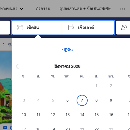
เข้าพัก ดังนั้น คะแนนรีวิวและความคิดเห็นที่แสดงบนอโกด้า จึงมาจากประสบ
นภูเก็ต
นทางขนส่ง
กิจกรรม
คูปองส่วนลด + ข้อเสนอพิเศษ
อปุ่ม Tab เพื่อเลื่อนหาคำที่ต้องการ แล้วกดปุ่ม Enter เพื่อเลือก
เช็คอิน
เช็คเอาต์
กด Enter เพื่อเลือกวันที่ ใช้ปุ่มลูกศรเพื่อเลือกวันเช็คอินและเช็คเอาต์ เมื่
ภูเก็ต บังกะโล
(
173
)
จอง โรงแรมบ้านธนามาศ
ปฏิทิน
สิงหาคม 2026
จ.
อ.
พ.
พฤ.
ศ.
ส.
อา.
จ
1
2
3
4
5
6
7
8
9
10
11
12
13
14
15
16
1
ดูรูปทั้งหมด
17
18
19
20
21
22
23
2