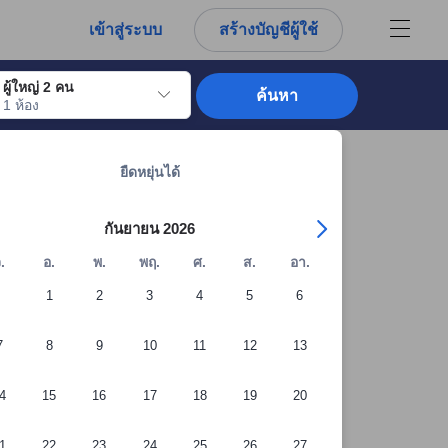
การณ์ตรงของผู้เข้าพักอย่างแท้จริง
เข้าสู่ระบบ
สร้างบัญชีผู้ใช้
ผู้ใหญ่ 2 คน
ค้นหา
1 ห้อง
อไปถึงวันเช็คอินที่ต้องการ ให้กดปุ่ม Enter เพื่อเลือกวันเช็คอินดังกล่าว ทำซ้ำขั้นต
ดูที่พักทั้งหมดในภูเก็ต: 12,290 แห่ง
ยืดหยุ่นได้
กันยายน 2026
.
อ.
พ.
พฤ.
ศ.
ส.
อา.
1
2
3
4
5
6
7
8
9
10
11
12
13
4
15
16
17
18
19
20
1
22
23
24
25
26
27