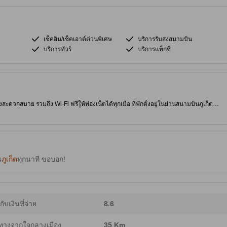
เช็คอิน/เช็คเอาต์ด่วนพิเศษ
บริการรับส่งสนามบิน
บริการทัวร์
บริการแท็กซี่
งสะดวกสบาย รวมถึง Wi-Fi ฟรีให้ท่องเน็ตได้ทุกเมื่อ ที่พักตั้งอยู่ในย่านสนามบินภูเก็ต
และร้านอาหารอร่อยๆ ที่พัก 4.0 ดาวนี้มีสิ่งอำนวยความสะดวกที่จะช่วยเพิ่มความผ่อนคลาย
น
ภูเก็ต
ทุกนาที ขอบอก!
ากับเงินที่จ่าย
8.6
ทางจากใจกลางเมือง
35 Km