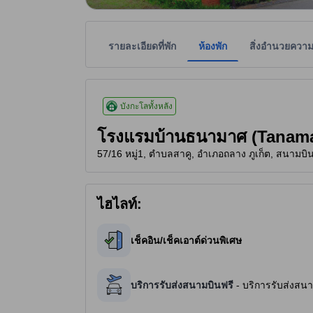
รายละเอียดที่พัก
ห้องพัก
สิ่งอำนวยควา
ระดับดาวของที่พักเป็นข้อมูลที่พิจารณาจากสิ่งอำนว
tooltip
3 ดาวจาก 5 ดาว
บังกะโลทั้งหลัง
โรงแรมบ้านธนามาศ (Tanam
57/16 หมู่1, ตำบลสาคู, อำเภอถลาง ภูเก็ต, สนามบินภ
ไฮไลท์:
เช็คอิน/เช็คเอาต์ด่วนพิเศษ
บริการรับส่งสนามบินฟรี
- บริการรับส่งสนา