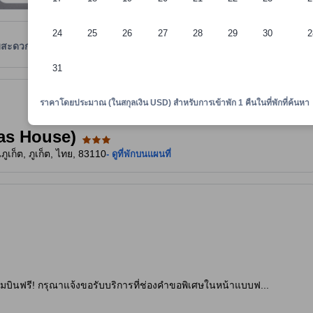
24
25
26
27
28
29
30
2
มสะดวก
รีวิว
ตำแหน่งที่ตั้ง
นโยบายที่พัก
31
ยความสะดวก คะแนนรีวิว และขนาดห้องของที่พัก เป็นต้น
ราคาโดยประมาณ (ในสกุลเงิน USD) สำหรับการเข้าพัก 1 คืนในที่พักที่ค้นหา
as House)
ูเก็ต, ภูเก็ต, ไทย, 83110
- ดูที่พักบนแผนที่
มบินฟรี! กรุณาแจ้งขอรับบริการที่ช่องคำขอพิเศษในหน้าแบบฟ...