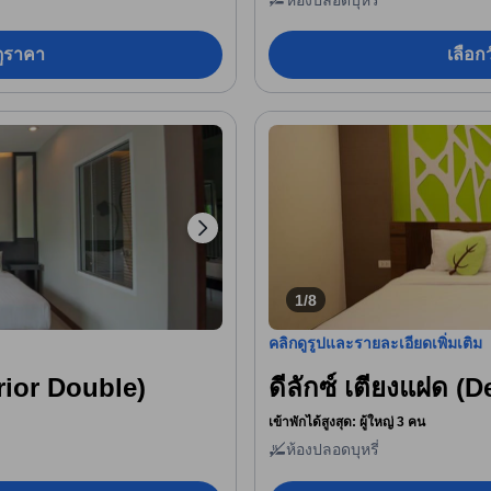
อดูราคา
เลือกว
1/8
คลิกดูรูปและรายละเอียดเพิ่มเติม
erior Double)
ดีลักซ์ เตียงแฝด 
เข้าพักได้สูงสุด: ผู้ใหญ่ 3 คน
ห้องปลอดบุหรี่