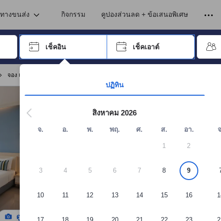
เข้าพัก ดังนั้น คะแนนรีวิวและความคิดเห็นที่แสดงบนอโกด้า จึงมาจากประสบ
งในพะเยา
นทางขนส่ง
กิจกรรม
คูปองส่วนลด + ข้อเสนอพิเศษ
อปุ่ม Tab เพื่อเลื่อนหาคำที่ต้องการ แล้วกดปุ่ม Enter เพื่อเลือก
เช็คอิน
เช็คเอาต์
กด Enter เพื่อเลือกวันที่ ใช้ปุ่มลูกศรเพื่อเลือกวันเช็คอินและเช็คเอาต์ เมื่
จอง เดอะ โคซี่ เนสท์ บูทีก โฮเทล
ปฏิทิน
สิงหาคม 2026
จ.
อ.
พ.
พฤ.
ศ.
ส.
อา.
จ
1
2
3
4
5
6
7
8
9
10
11
12
13
14
15
16
1
ดูรูปทั้งหมด
17
18
19
20
21
22
23
2