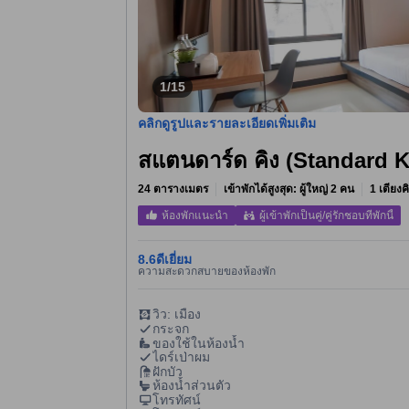
1/15
คลิกดูรูปและรายละเอียดเพิ่มเติม
สแตนดาร์ด คิง (Standard K
24 ตารางเมตร
เข้าพักได้สูงสุด: ผู้ใหญ่ 2 คน
1 เตียงค
ห้องพักแนะนำ
ผู้เข้าพักเป็นคู่/คู่รักชอบที่พักนี้
8.6
ดีเยี่ยม
ความสะดวกสบายของห้องพัก
วิว: เมือง
กระจก
ของใช้ในห้องน้ำ
ไดร์เป่าผม
ฝักบัว
ห้องน้ำส่วนตัว
โทรทัศน์