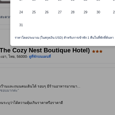
24
25
26
27
28
29
30
2
มสะดวก
รีวิว
ตำแหน่งที่ตั้ง
นโยบายที่พัก
31
งใจและเป็นที่ยอมรับ ทั้งยังลงประกาศกับอโกด้ามาอย่างยาวนาน และผ่านเกณฑ
าพักทราบถึงความสะดวกสบายและสิ่งอำนวยความสะดวกที่คาดว่าน่าจะได้รับ ณ ท
ราคาโดยประมาณ (ในสกุลเงิน USD) สำหรับการเข้าพัก 1 คืนในที่พักที่ค้นหา
ล (The Cozy Nest Boutique Hotel)
พะเยา, ไทย, 56000
- ดูที่พักบนแผนที่
ิมกว๊านและถนนคนเดินได้ รอบๆ มีร้านอาหารมากมา...
กๆชอบมากค่ะ
ยคนระบุว่าได้ความคุ้มเกินราคาหรือราคาดี