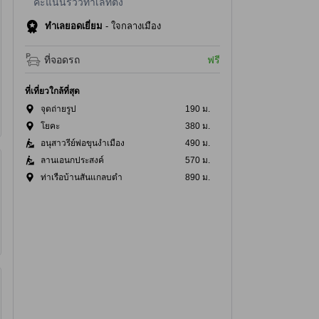
คะแนนรีวิวทำเลที่ตั้ง
ทำเลยอดเยี่ยม
-
ใจกลางเมือง
ที่จอดรถ
ฟรี
ที่เที่ยวใกล้ที่สุด
จุดถ่ายรูป
190 ม.
โยคะ
380 ม.
อนุสาวรีย์พ่อขุนงำเมือง
490 ม.
ลานเอนกประสงค์
570 ม.
ท่าเรือบ้านสันแกลบตำ
890 ม.