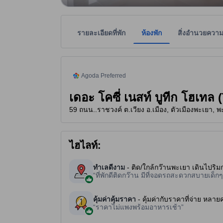
รายละเอียดที่พัก
ห้องพัก
สิ่งอำนวยควา
tooltip
ที่พักแนะนำจากอโกด้า คือ ที่พักที่ได้รับความไว้วา
ที่พักเป็นผู้กำหนดระดับดาวเพื่อเป็นแนวทางให้ผู้เข้
tooltip
3 ดาวจาก 5 ดาว
Agoda Preferred
เดอะ โคซี่ เนสท์ บูทีก โฮเท
59 ถนน..ราชวงค์ ต.เวียง อ.เมือง, ตัวเมืองพะเยา, 
ไฮไลท์:
ทำเลดีงาม
- ติด/ใกล้กว๊านพะเยา เดินไปร
ที่พักดีติดกว๊าน มีที่จอดรถสะดวกสบายเด็
คุ้มค่าคุ้มราคา
- คุ้มค่ากับราคาที่จ่าย หลา
ราคาไม่แพงพร้อมอาหารเช้า