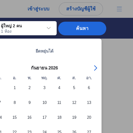
การณ์ตรงของผู้เข้าพักอย่างแท้จริง
เข้าสู่ระบบ
สร้างบัญชีผู้ใช้
ผู้ใหญ่ 2 คน
ค้นหา
1 ห้อง
อไปถึงวันเช็คอินที่ต้องการ ให้กดปุ่ม Enter เพื่อเลือกวันเช็คอินดังกล่าว ทำซ้ำขั้นต
ดูที่พักทั้งหมดในพะเยา: 124 แห่ง
ยืดหยุ่นได้
กันยายน 2026
.
อ.
พ.
พฤ.
ศ.
ส.
อา.
1
2
3
4
5
6
7
8
9
10
11
12
13
4
15
16
17
18
19
20
1
22
23
24
25
26
27