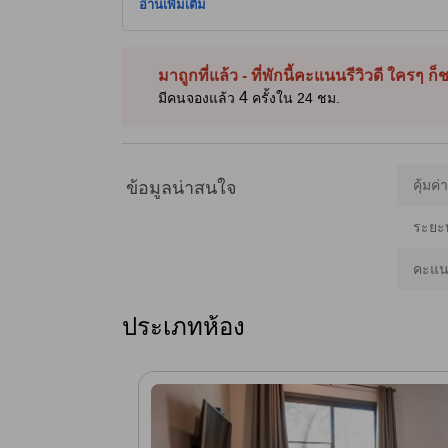
เหมาะสำหรับนักท่องเที่ยวสองท่านที่ต้องการที่พักผ่อนหย่
อ่านเพิ่มเติม
อาหารเช้าเสิร์ฟในห้อง นอกจากนี้ยังมีบริการร้านอาหารในที่
ส่วนตัว (บางห้องมองเห็นวิวเมือง) ห้องน้ำฝักบัวทันสมัยแล
ออฟโรดสำหรับผู้มาด้วยรถยนต์ [เนื้อหาบางส่วนใช้เทคโนโลยี
มาถูกที่แล้ว - ที่พักนี้คะแนนรีวิวดี ใครๆ ก
4
มีคนจองแล้ว
ครั้งใน 24 ชม.
คุ้มค่
ข้อมูลน่าสนใจ
ระยะ
คะแนน
ประเภทห้อง