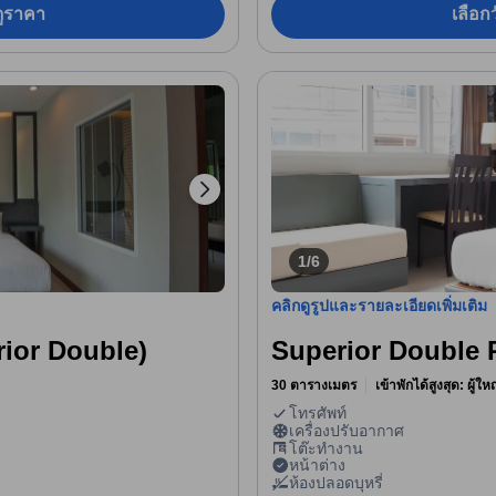
อดูราคา
เลือกว
1/6
คลิกดูรูปและรายละเอียดเพิ่มเติม
erior Double)
Superior Double
30 ตารางเมตร
เข้าพักได้สูงสุด: ผู้ใ
โทรศัพท์
เครื่องปรับอากาศ
โต๊ะทำงาน
หน้าต่าง
ห้องปลอดบุหรี่