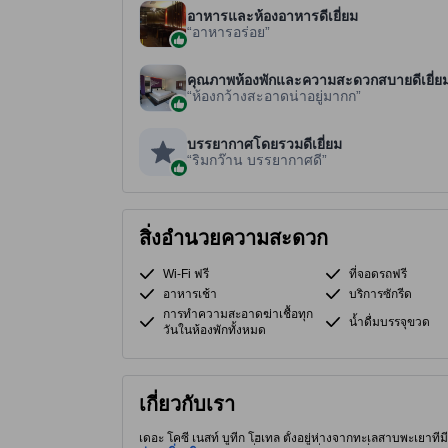
อาหารและห้องอาหารดีเยี่ยม
อาหารอร่อย​
คุณภาพห้องพักและความสะดวกสบายดีเยี่ย
ห้องกว้างสะอาดน่าอยู่มากก
บรรยากาศโดยรวมดีเยี่ยม
ริมกว๊าน บรรยากาศดี
สิ่งอำนวยความสะดวก
Wi-Fi ฟรี
ที่จอดรถฟรี
อาหารเช้า
บริการซักรีด
การทำความสะอาดฆ่าเชื้อทุก
น้ำดื่มบรรจุขวด
วันในห้องพักทั้งหมด
เกี่ยวกับเรา
เดอะ โคซี่ เนสท์ บูทีก โฮเทล ตั้งอยู่ห่างจากทะเลสาบพะเยาท