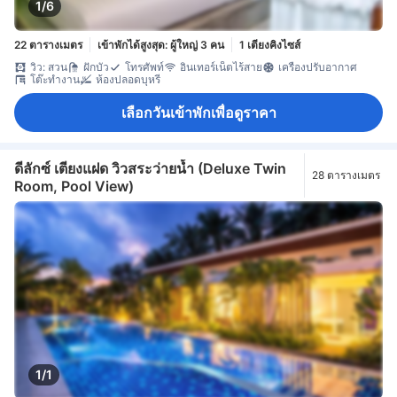
1/6
22 ตารางเมตร
เข้าพักได้สูงสุด: ผู้ใหญ่ 3 คน
1 เตียงคิงไซส์
วิว: สวน
ฝักบัว
โทรศัพท์
อินเทอร์เน็ตไร้สาย
เครื่องปรับอากาศ
โต๊ะทำงาน
ห้องปลอดบุหรี่
เลือกวันเข้าพักเพื่อดูราคา
ดีลักซ์ เตียงแฝด วิวสระว่ายน้ำ (Deluxe Twin
28 ตารางเมตร
Room, Pool View)
1/1