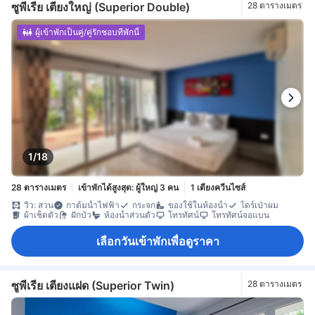
ซูพีเรีย เตียงใหญ่ (Superior Double)
28 ตารางเมตร
ผู้เข้าพักเป็นคู่/คู่รักชอบที่พักนี้
1/18
28 ตารางเมตร
เข้าพักได้สูงสุด: ผู้ใหญ่ 3 คน
1 เตียงควีนไซส์
วิว: สวน
กาต้มน้ำไฟฟ้า
กระจก
ของใช้ในห้องน้ำ
ไดร์เป่าผม
ผ้าเช็ดตัว
ฝักบัว
ห้องน้ำส่วนตัว
โทรทัศน์
โทรทัศน์จอแบน
เลือกวันเข้าพักเพื่อดูราคา
ซูพีเรีย เตียงแฝด (Superior Twin)
28 ตารางเมตร