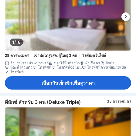
1/18
28 ตารางเมตร
เข้าพักได้สูงสุด: ผู้ใหญ่ 3 คน
1 เตียงควีนไซส์
วิว: สระว่ายน้ำ
กระจก
ของใช้ในห้องน้ำ
ผ้าเช็ดตัว
ฝักบัว
ห้องน้ำส่วนตัว
โทรทัศน์
โทรทัศน์จอแบน
โทรทัศน์ดาวเทียม/เคเบิล
โทรศัพท์
เลือกวันเข้าพักเพื่อดูราคา
ดีลักซ์ สำหรับ 3 คน (Deluxe Triple)
33 ตารางเมตร