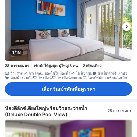
1/18
28 ตารางเมตร
เข้าพักได้สูงสุด: ผู้ใหญ่ 3 คน
2 เตียงเดี่ยว
วิว: สวน
กระจก
ของใช้ในห้องน้ำ
ไดร์เป่าผม
ผ้าเช็ดตัว
ฝักบัว
ห้องน้ำส่วนตัว
โทรทัศน์
โทรทัศน์จอแบน
โทรทัศน์ดาวเทียม/เคเบิล
เลือกวันเข้าพักเพื่อดูราคา
ห้องดีลักซ์เตียงใหญ่พร้อมวิวสระว่ายน้ำ
28 ตารางเมตร
(Deluxe Double Pool View)