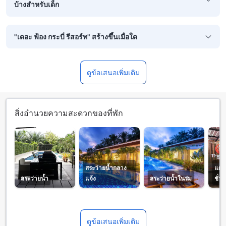
บ้างสำหรับเด็ก
"เดอะ ฟ้อง กระบี่ รีสอร์ท" สร้างขึ้นเมื่อใด
ดูข้อเสนอเพิ่มเติม
สิ่งอำนวยความสะดวกของที่พัก
สระว่ายน้ำกลาง
แผน
สระว่ายน้ำ
แจ้ง
สระว่ายน้ำในร่ม
ชั่ว
ดูข้อเสนอเพิ่มเติม