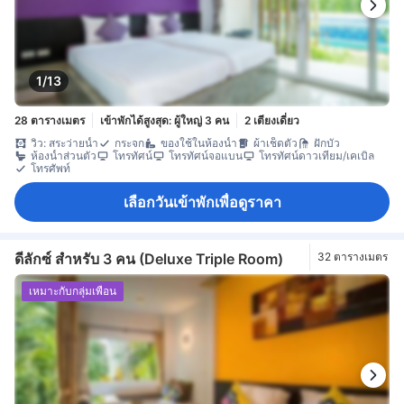
1/13
28 ตารางเมตร
เข้าพักได้สูงสุด: ผู้ใหญ่ 3 คน
2 เตียงเดี่ยว
วิว: สระว่ายน้ำ
กระจก
ของใช้ในห้องน้ำ
ผ้าเช็ดตัว
ฝักบัว
ห้องน้ำส่วนตัว
โทรทัศน์
โทรทัศน์จอแบน
โทรทัศน์ดาวเทียม/เคเบิล
โทรศัพท์
เลือกวันเข้าพักเพื่อดูราคา
ดีลักซ์ สำหรับ 3 คน (Deluxe Triple Room)
32 ตารางเมตร
เหมาะกับกลุ่มเพื่อน