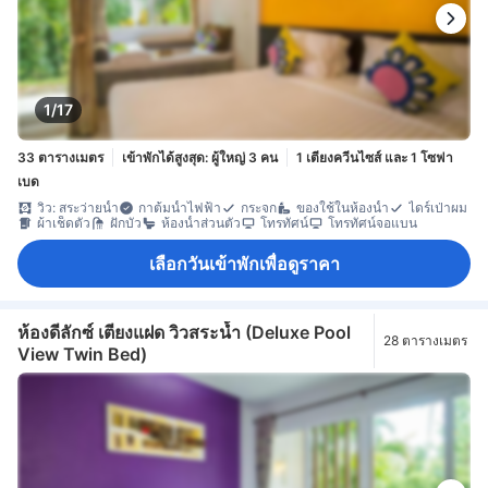
1/17
33 ตารางเมตร
เข้าพักได้สูงสุด: ผู้ใหญ่ 3 คน
1 เตียงควีนไซส์ และ 1 โซฟา
เบด
วิว: สระว่ายน้ำ
กาต้มน้ำไฟฟ้า
กระจก
ของใช้ในห้องน้ำ
ไดร์เป่าผม
ผ้าเช็ดตัว
ฝักบัว
ห้องน้ำส่วนตัว
โทรทัศน์
โทรทัศน์จอแบน
เลือกวันเข้าพักเพื่อดูราคา
ห้องดีลักซ์ เตียงแฝด วิวสระน้ำ (Deluxe Pool
28 ตารางเมตร
View Twin Bed)