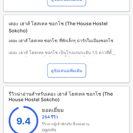
โปรดทราบว่า เมื่อจองห้องพักมากกว่า 5 ห้องขึ้นไป อาจมีการใช้
นโยบายที่แตกต่างหรือเงื่อนไขเพิ่มเติม
เดอะ เฮาส์ โฮสเทล ซอกโช (The House Hostel
Sokcho)
เดอะ เฮาส์ โฮสเทล ซอกโช: ที่พักเล็กๆ น่ารักในเมืองซอกโช
เดอะ เฮาส์ โฮสเทล ซอกโช เป็นโรงแรมระดับ 1.5 ดาวที่ตั้งอยู่ใน
เมืองซอกโช เกาหลีใต้ โรงแรมนี้เป็นที่พักเล็กๆ ที่มีความน่ารัก
และเป็นส่วนตัว มีห้องพักทั้งหมด 22 ห้อง คุณสามารถเช็คอินได้
ตั้งแต่เวลา 03:00 น. เป็นต้นไป และเช็คเอาท์ภายในเวลา 11:00
ดูข้อเสนอเพิ่มเติม
น.
โรงแรมนี้มีนโยบายเกี่ยวกับเด็กที่พักอยู่ โดยไม่อนุญาตให้เด็กพัก
ฟรี อาจมีการเรียกเก็บค่าใช้จ่ายเพิ่มเติม กรุณาติดต่อโรงแรม
รีวิวน่าอ่านสำหรับเดอะ เฮาส์ โฮสเทล ซอกโช (The
สำหรับข้อมูลเพิ่มเติม
House Hostel Sokcho)
เดอะ เฮาส์ โฮสเทล ซอกโช เป็นที่พักที่เหมาะสำหรับผู้ที่ต้องการ
สถานที่พักที่เงียบสงบและเป็นส่วนตัว โรงแรมมีบริการที่เป็นมิตร
ยอดเยี่ยม
และพนักงานที่พร้อมจะให้บริการคุณตลอดเวลา คุณสามารถ
264 รีวิว
สัมผัสกับบรรยากาศอบอุ่นและเรียบง่ายของโรงแรมนี้ได้ในราคา
9.4
ที่คุ้มค่า
รีวิวจากผู้เข้าพักจริง ซึ่งจองผ่าน