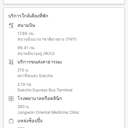
บริการใกล้เคียงที่พัก
สนามบิน
17.89 กม.
สนามบินนานาชาติยางยาง (YNY)
99.41 กม.
สนามบินวองจู (WJU)
บริการขนส่งสาธารณะ
210 ม.
สถานีขนส่ง Sokcho
2.19 กม.
Sokcho Express Bus Terminal
โรงพยาบาลหรือคลินิก
280 ม.
Jungwon Oriental Medicine Clinic
แหล่งช็อปปิ้ง