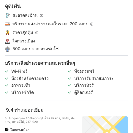
จุดเด่น
สะอาดสะอ้าน
บริการขนส่งสาธารณะในระยะ 200 เมตร
ราคาสุดคุ้ม
ใจกลางเมือง
500 เมตร จาก หาดซกโช
บริการ/สิ่งอำนวยความสะดวกอื่นๆ
Wi-Fi ฟรี
ที่จอดรถฟรี
ห้องสำหรับครอบครัว
บริการรับฝากสัมภาระ
อาหารเช้า
บริการทัวร์
บริการซักรีด
ตู้ล็อกเกอร์
9.4
ทำเลยอดเยี่ยม
5, Jungang-ro 205beon-gil, ซ็อคโช ฮาง, ซกโช, คัง
วอน, เกาหลีใต้, 217-020
ใจกลางเมือง