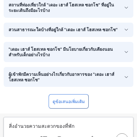
สถานที่ท่องเที่ยวใกล้ "เดอะ เฮาส์ โฮสเทล ซอกโช" ที่อยู่ใน
ระยะเดินถึงมีอะไรบ้าง
สวนสาธารณะใดบ้างที่อยู่ใกล้ "เดอะ เฮาส์ โฮสเทล ซอกโช"
"เดอะ เฮาส์ โฮสเทล ซอกโช" มีนโยบายเกี่ยวกับเตียงนอน
สำหรับเด็กอย่างไรบ้าง
ผู้เข้าพักมีความเห็นอย่างไรเกี่ยวกับอาหารของ "เดอะ เฮาส์
โฮสเทล ซอกโช"
ดูข้อเสนอเพิ่มเติม
สิ่งอำนวยความสะดวกของที่พัก