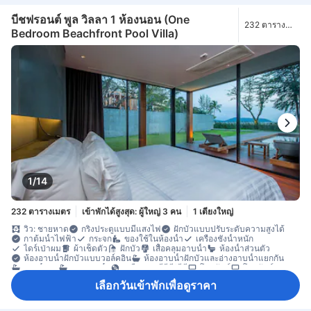
ผ้าปูที่นอน
ม่านทึบแสง
มุ้ง
ร่ม
รองเท้าแตะใส่ในห้องพัก
อะแดปเตอร์
แก้วไวน์
เครื่องชงกาแฟ/ชา
เครื่องล้างจาน
ชา (ฟรี)
บีชฟรอนต์ พูล วิลลา 1 ห้องนอน (One
232 ตาราง
ตู้เย็น
โต๊ะรับประทานอาหาร
น้ำดื่มบรรจุขวด (ฟรี)
ผลไม้/ของว่าง
Bedroom Beachfront Pool Villa)
เมตร
มินิบาร์
โซฟา
โต๊ะทำงาน
ถังขยะ
พื้นที่กลางแจ้งรอบที่พัก
พื้นที่นั่งเล่น
พื้นไม้/ปาเกต์
ระเบียง/ชานเรือน
สระว่ายน้ำส่วนตัว
หน้าต่าง
ห้องรับประทานอาหารแยกต่างหาก
เครื่องอบผ้า
ตู้เสื้อผ้า
ราวตากผ้า
ห้องแต่งตัว
อุปกรณ์สำหรับรีดผ้า
เตียงสำหรับเด็ก (เมื่อแจ้งความประสงค์)
โถงทางเดินด้านนอก
เข้าถึงได้โดยบันได
เครื่องตรวจจับควัน
เครื่องปรับอากาศส่วนตัว
ตู้เซฟในห้องพัก
ถังดับเพลิง
บริการด้านความปลอดภัย
ห้องปลอดบุหรี่
1/14
232 ตารางเมตร
เข้าพักได้สูงสุด: ผู้ใหญ่ 3 คน
1 เตียงใหญ่
วิว: ชายหาด
กริ่งประตูแบบมีแสงไฟ
ฝักบัวแบบปรับระดับความสูงได้
กาต้มน้ำไฟฟ้า
กระจก
ของใช้ในห้องน้ำ
เครื่องชั่งน้ำหนัก
ไดร์เป่าผม
ผ้าเช็ดตัว
ฝักบัว
เสื้อคลุมอาบน้ำ
ห้องน้ำส่วนตัว
ห้องอาบน้ำฝักบัวแบบวอล์คอิน
ห้องอาบน้ำฝักบัวและอ่างอาบน้ำแยกกัน
อ่างน้ำวน
อ่างอาบน้ำ
เครื่องเล่นดีวีดี/ซีดี
โทรทัศน์
โทรทัศน์จอแบน
โทรทัศน์ดาวเทียม/เคเบิล
โทรศัพท์
บริการสระว่ายน้ำ
วิทยุ
เลือกวันเข้าพักเพื่อดูราคา
อินเทอร์เน็ตไร้สาย
อินเทอร์เน็ตไร้สาย (ฟรี)
อุปกรณ์โมบายฮอตสปอต
เครื่องปรับอากาศ
เครื่องฟอกอากาศ
เจลแอลกอฮอล์ล้างมือ
เตาเสียบปลั๊กไฟใกล้หัวเตียง
นาฬิกาปลุก
บริการโทรปลุก
ผ้าปูที่นอน