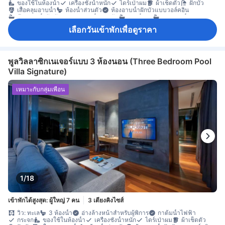
ของใช้ในห้องน้ำ
เครื่องชั่งน้ำหนัก
ไดร์เป่าผม
ผ้าเช็ดตัว
ฝักบัว
เสื้อคลุมอาบน้ำ
ห้องน้ำส่วนตัว
ห้องอาบน้ำฝักบัวแบบวอล์คอิน
ห้องอาบน้ำฝักบัวและอ่างอาบน้ำแยกกัน
อ่างน้ำวน
อ่างอาบน้ำ
เครื่องเล่นดีวีดี/ซีดี
แท่นวางไอพอดพร้อมลำโพง
โทรทัศน์
เลือกวันเข้าพักเพื่อดูราคา
โทรทัศน์จอแบน
โทรทัศน์ดาวเทียม/เคเบิล
โทรศัพท์
บริการภาพยนตร์แบบ On-demand
บริการสระว่ายน้ำ
วิทยุ
อินเทอร์เน็ตไร้สาย
อินเทอร์เน็ตไร้สาย (ฟรี)
อุปกรณ์โมบายฮอตสปอต
เครื่องปรับอากาศ
เครื่องฟอกอากาศ
เจลแอลกอฮอล์ล้างมือ
เตาเสียบปลั๊กไฟใกล้หัวเตียง
นาฬิกาปลุก
บริการโทรปลุก
ผ้าปูที่นอน
พูลวิลลาซิกเนเจอร์แบบ 3 ห้องนอน (Three Bedroom Pool
ม่านทึบแสง
มุ้ง
ร่ม
รองเท้าแตะใส่ในห้องพัก
อะแดปเตอร์
Villa Signature)
แก้วไวน์
เครื่องชงกาแฟ/ชา
เครื่องล้างจาน
ชา (ฟรี)
ตู้เย็น
โต๊ะรับประทานอาหาร
น้ำดื่มบรรจุขวด (ฟรี)
ผลไม้/ของว่าง
มินิบาร์
โซฟา
โต๊ะทำงาน
ถังขยะ
พื้นที่กลางแจ้งรอบที่พัก
พื้นที่นั่งเล่น
เหมาะกับกลุ่มเพื่อน
พื้นไม้/ปาเกต์
ระเบียง/ชานเรือน
สระว่ายน้ำส่วนตัว
หน้าต่าง
ห้องพักชั้นสูง
ห้องรับประทานอาหารแยกต่างหาก
เครื่องอบผ้า
ตู้เสื้อผ้า
ราวตากผ้า
ห้องแต่งตัว
อุปกรณ์สำหรับรีดผ้า
เตียงสำหรับเด็ก (เมื่อแจ้งความประสงค์)
โถงทางเดินด้านนอก
เข้าถึงได้โดยบันได
เครื่องตรวจจับควัน
เครื่องปรับอากาศส่วนตัว
ตู้เซฟในห้องพัก
ถังดับเพลิง
บริการด้านความปลอดภัย
ห้องปลอดบุหรี่
1/18
เข้าพักได้สูงสุด: ผู้ใหญ่ 7 คน
3 เตียงคิงไซส์
วิว: ทะเล
3 ห้องน้ำ
อ่างล้างหน้าสำหรับผู้พิการ
กาต้มน้ำไฟฟ้า
กระจก
ของใช้ในห้องน้ำ
เครื่องชั่งน้ำหนัก
ไดร์เป่าผม
ผ้าเช็ดตัว