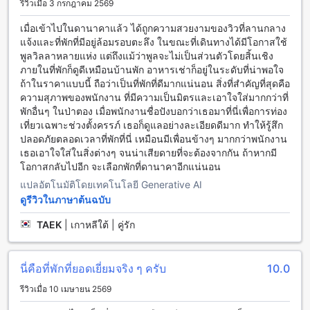
รีวิวเมื่อ 3 กรกฎาคม 2569
ผ่อนคลายและเล่นน้ำได้ในบรรยากาศที่สดชื่น และถ้าคุณชอบ
ทะเล สามารถเดินไปที่หาดส่วนตัวของรีสอร์ทหรือนั่งพักผ่อนที่บาร์
เมื่อเข้าไปในดานาคาแล้ว ได้ถูกความสวยงามของวิวที่ลานกลาง
ริมสระว่ายน้ำได้ นอกจากนี้ยังมีกิจกรรมดำน้ำ คานู, ห้องโยคะ
แจ้งและที่พักที่มีอยู่ล้อมรอบตะลึง ในขณะที่เดินทางได้มีโอกาสใช้
และการดำน้ำหาดในสถานที่ ที่นี่คุณจะไม่มีเวลาเบื่อเลย
พูลวิลลาหลายแห่ง แต่ถึงแม้ว่าพูลจะไม่เป็นส่วนตัวโดยสิ้นเชิง
ภายในที่พักก็ดูดีเหมือนบ้านพัก อาหารเช่าก็อยู่ในระดับที่น่าพอใจ
สิ่งอำนวยความสะดวกที่เดอะ นาคา ภูเก็ต วิลลา (มาตรฐาน SHA
ถ้าในราคาแบบนี้ ถือว่าเป็นที่พักที่ดีมากแน่นอน สิ่งที่สำคัญที่สุดคือ
Plus+)
ความสุภาพของพนักงาน ที่มีความเป็นมิตรและเอาใจใส่มากกว่าที่
พักอื่นๆ ในป่าตอง เมื่อพนักงานชื่อปังบอกว่าเธอมาที่นี่เพื่อการท่อง
เดอะ นาคา ภูเก็ต วิลลา (มาตรฐาน SHA Plus+) มีสิ่งอำนวย
เที่ยวเฉพาะช่วงตั้งครรภ์ เธอก็ดูแลอย่างละเอียดดีมาก ทำให้รู้สึก
ความสะดวกที่หลากหลายเพื่อให้คุณมีประสบการณ์การเข้าพักที่
ปลอดภัยตลอดเวลาที่พักที่นี่ เหมือนมีเพื่อนข้างๆ มากกว่าพนักงาน
สะดวกสบายและประทับใจได้อย่างสูงสุด สิ่งอำนวยความสะดวกที่
เธอเอาใจใส่ในสิ่งต่างๆ จนน่าเสียดายที่จะต้องจากกัน ถ้าหากมี
คุณสามารถใช้ได้ระหว่างการเข้าพักที่นี่รวมถึงบริการซักรีดผ้า,
โอกาสกลับไปอีก จะเลือกพักที่ดานาคาอีกแน่นอน
บริการห้องพัก, ตู้นิรภัย, บริการห้องเช็คอิน, อินเทอร์เน็ตไร้สายใน
แปลอัตโนมัติโดยเทคโนโลยี Generative AI
พื้นที่สาธารณะ, พื้นที่สูบบุหรี่ที่กำหนด, อินเทอร์เน็ตไร้สายฟรีใน
ดูรีวิวในภาษาต้นฉบับ
ทุกห้อง, บริการซักผ้าแห้ง, การจัดเก็บกระเป๋าเดินทาง, และการ
ทำความสะอาดห้องประจำวัน
TAEK
|
เกาหลีใต้ | คู่รัก
สิ่งอำนวยความสะดวกในการเดินทางที่เดอะ นาคา ภูเก็ต วิลลา
(มาตรฐาน SHA Plus+)
นี่คือที่พักที่ยอดเยี่ยมจริง ๆ ครับ
10.0
เดอะ นาคา ภูเก็ต วิลลา (มาตรฐาน SHA Plus+) มีสิ่งอำนวย
รีวิวเมื่อ 10 เมษายน 2569
ความสะดวกในการเดินทางอย่างครบวงจรสำหรับผู้เข้าพัก