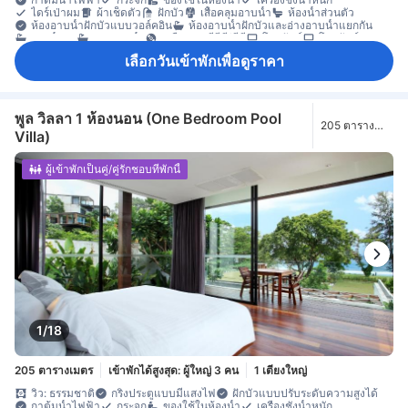
ไดร์เป่าผม
ผ้าเช็ดตัว
ฝักบัว
เสื้อคลุมอาบน้ำ
ห้องน้ำส่วนตัว
ห้องอาบน้ำฝักบัวแบบวอล์คอิน
ห้องอาบน้ำฝักบัวและอ่างอาบน้ำแยกกัน
อ่างน้ำวน
อ่างอาบน้ำ
เครื่องเล่นดีวีดี/ซีดี
โทรทัศน์
โทรทัศน์จอแบน
โทรทัศน์ดาวเทียม/เคเบิล
โทรศัพท์
บริการสระว่ายน้ำ
วิทยุ
เลือกวันเข้าพักเพื่อดูราคา
อินเทอร์เน็ต LAN
อินเทอร์เน็ตไร้สาย
อินเทอร์เน็ตไร้สาย (ฟรี)
อุปกรณ์โมบายฮอตสปอต
เครื่องปรับอากาศ
เครื่องฟอกอากาศ
เจลแอลกอฮอล์ล้างมือ
เตาเสียบปลั๊กไฟใกล้หัวเตียง
บริการโทรปลุก
ผ้าปูที่นอน
ม่านทึบแสง
มุ้ง
ร่ม
รองเท้าแตะใส่ในห้องพัก
อะแดปเตอร์
กาแฟสำเร็จรูป (ฟรี)
แก้วไวน์
เครื่องชงกาแฟ/ชา
พูล วิลลา 1 ห้องนอน (One Bedroom Pool
205 ตาราง
เครื่องล้างจาน
ชา (ฟรี)
ตู้เย็น
โต๊ะรับประทานอาหาร
Villa)
เมตร
น้ำดื่มบรรจุขวด (ฟรี)
ผลไม้/ของว่าง
มินิบาร์
ห้องครัวครบชุด
โซฟา
โต๊ะทำงาน
ถังขยะ
พื้นที่กลางแจ้งรอบที่พัก
พื้นที่นั่งเล่น
พื้นไม้/ปาเกต์
ระเบียง/ชานเรือน
สระว่ายน้ำส่วนตัว
หน้าต่าง
ผู้เข้าพักเป็นคู่/คู่รักชอบที่พักนี้
ห้องรับประทานอาหารแยกต่างหาก
เครื่องอบผ้า
ตู้เสื้อผ้า
ราวตากผ้า
ห้องแต่งตัว
อุปกรณ์สำหรับรีดผ้า
เตียงสำหรับเด็ก (เมื่อแจ้งความประสงค์)
โถงทางเดินด้านนอก
เข้าถึงได้โดยบันได
เครื่องตรวจจับควัน
เครื่องปรับอากาศส่วนตัว
ตู้เซฟในห้องพัก
ถังดับเพลิง
บริการด้านความปลอดภัย
ห้องปลอดบุหรี่
1/18
205 ตารางเมตร
เข้าพักได้สูงสุด: ผู้ใหญ่ 3 คน
1 เตียงใหญ่
วิว: ธรรมชาติ
กริ่งประตูแบบมีแสงไฟ
ฝักบัวแบบปรับระดับความสูงได้
กาต้มน้ำไฟฟ้า
กระจก
ของใช้ในห้องน้ำ
เครื่องชั่งน้ำหนัก