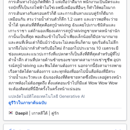
สำหรับผู้ที่มาถึงทางสนามบิน โรงแรมมีบริการรถรับส่งสนามบิน
การเดินทางไปภูเก็ตที่พัก 3 แห่งถือว่าดีมาก พนักงานเป็นมิตรและ
ฟรี ทำให้ผู้เข้าพักสามารถเดินทางมายังโรงแรมได้อย่างสะดวก
รถบักกี้ก็เป็นรถไฟฟ้าไม่ใช่เจฟนี่เหมือนที่อื่นๆ ก็ทำให้พอใจมาก
สบาย นอกจากนี้ โรงแรมยังมีบริการทัวร์เพื่อให้ผู้เข้าพักได้สำรวจ
การเดินทางกับครอบครัวก็ดี และการเดินทางแบบคู่รักก็ดีมาก
และสนุกสนานกับสถานที่ท่องเที่ยวในภูเก็ต และยังมีบริการรถ
เหมือนกัน สระว่ายน้ำส่วนตัวก็ลึก 1.2 เมตร และยาวพอที่จะว่าย
แท็กซี่ที่สามารถใช้บริการได้ตลอด 24 ชั่วโมง นอกจากนี้ยังมีที่
น้ำได้ จุดเด่นที่ดีที่สุดคือสกูบ้าดiving ฉันเคยไปเกาะซิมิลันและ
จอดรถฟรีสำหรับผู้เข้าพักที่มีรถส่วนตัว
เกาะราชา แต่ถ้ามองเพียงแค่การสกูบ้าดivingชายหาดหน้าย่านัก
กานั้นเป็นที่สุด พอเดินเข้าไปในน้ำเพียงเล็กน้อยก็มีปลามากมาย
สิ่งอำนวยความสะดวกในห้องของ เดอะ นาคา ภูเก็ต วิลลา
และคนที่เห็นเต่าก็มีแม้ว่าฉันจะไม่เคยเห็นก็ตาม จุดเริ่มต้นไม่ลึก
(มาตรฐาน SHA Plus+)
มากจึงไม่น่ากลัวสำหรับมือใหม่ ถ้าออกไปประมาณ 10 เมตรจะมี
ช่องแคบและแนวปะการังที่แปลกตาก็เป็นสิ่งที่ดีที่สุดสำหรับผู้ที่ไป
เดอะ นาคา ภูเก็ต วิลลา (มาตรฐาน SHA Plus+) มีสิ่งอำนวย
ดำน้ำลึก ส่วนที่ปลายด้านซ้ายของชายหาดสามารถเช่าชูชีพ อุปก
ความสะดวกในห้องที่ทันสมัยและครบครันเพื่อให้คุณรู้สึกอุ่นใจ
รณ์สกูบ้าดiving และฟินได้ตามต้องการ นอกจากนี้ยังสามารถพาย
และสบายใจตลอดการพักผ่อนของคุณ ทุกห้องพักมีเครื่องปรับ
เรือคายัคได้ตามต้องการ และทุกห้องที่ออกไปนั้นคือห้องที่มีสระ
อากาศเพื่อให้คุณสามารถควบคุมอุณหภูมิในห้องได้อย่างสบาย
ว่ายน้ำและวิวทะเล ฉันจองห้องที่ติดชายหาดซึ่งมีทะเลอยู่ตรงหน้า
นอกจากนี้ยังมีโทรทัศน์ที่มีช่องสัญญาณดาวเทียม/เคเบิลทีวีและ
สภาพห้องไม่ต้องพูดถึง ตั้งแต่ตอนเข้าไปก็มีแต่ Wow Wow Wow
เครื่องเล่นภาพยนตร์ในห้องเพื่อให้คุณสามารถรับชมภาพยนตร์
จะต้องติดต่อที่นี่อีกครั้งในครั้งหน้าแน่นอน
หรือรายการทีวีที่คุณชื่นชอบได้ในสบายเสมอ นอกจากนี้ยังมี
แปลอัตโนมัติโดยเทคโนโลยี Generative AI
ห้องน้ำส่วนตัวที่มีเสื้อผ้าคลุมอาบน้ำและเครื่องเป่าผมเพื่อความ
ดูรีวิวในภาษาต้นฉบับ
สะดวกสบายของคุณ ไม่ว่าจะเป็นการพักผ่อนหรือเดินทางเพื่อ
ธุรกิจ เดอะ นาคา ภูเก็ต วิลลา (มาตรฐาน SHA Plus+) จะมีสิ่ง
Daepil
|
เกาหลีใต้ | คู่รัก
อำนวยความสะดวกในห้องที่คุณต้องการ
สิ่งอำนวยความสะดวกอาหารและเครื่องดื่มที่เดอะ นาคา ภูเก็ต