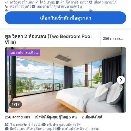
เครื่องชั่งน้ำหนัก
ไดร์เป่าผม
ผ้าเช็ดตัว
ฝักบัว
เสื้อคลุมอาบน้ำ
ห้องน้ำส่วนตัว
ห้องอาบน้ำฝักบัวแบบวอล์คอิน
ห้องอาบน้ำฝักบัวและอ่างอาบน้ำแยกกัน
อ่างน้ำวน
อ่างอาบน้ำ
เครื่องเล่นดีวีดี/ซีดี
โทรทัศน์
โทรทัศน์จอแบน
เลือกวันเข้าพักเพื่อดูราคา
โทรทัศน์ดาวเทียม/เคเบิล
โทรศัพท์
บริการภาพยนตร์แบบ On-demand
บริการสระว่ายน้ำ
วิทยุ
อินเทอร์เน็ตไร้สาย
อินเทอร์เน็ตไร้สาย (ฟรี)
อุปกรณ์โมบายฮอตสปอต
เครื่องปรับอากาศ
เครื่องฟอกอากาศ
เจลแอลกอฮอล์ล้างมือ
เตาเสียบปลั๊กไฟใกล้หัวเตียง
นาฬิกาปลุก
บริการโทรปลุก
ม่านทึบแสง
มุ้ง
ร่ม
รองเท้าแตะใส่ในห้องพัก
พูล วิลลา 2 ห้องนอน (Two Bedroom Pool
256 ตาราง
อะแดปเตอร์
แก้วไวน์
ครัวขนาดเล็ก
เครื่องครัว
เครื่องชงกาแฟ/ชา
Villa)
เมตร
เครื่องดื่มแอลกอฮอล์
ชา (ฟรี)
ตู้เย็น
โต๊ะรับประทานอาหาร
น้ำดื่มบรรจุขวด (ฟรี)
ผลไม้/ของว่าง
มินิบาร์
ไมโครเวฟ
ห้องครัวครบชุด
โซฟา
โต๊ะทำงาน
ถังขยะ
พื้นที่กลางแจ้งรอบที่พัก
เหมาะกับกลุ่มเพื่อน
พื้นที่นั่งเล่น
พื้นไม้/ปาเกต์
ระเบียง/ชานเรือน
สระว่ายน้ำส่วนตัว
หน้าต่าง
ห้องรับประทานอาหารแยกต่างหาก
เครื่องอบผ้า
ตู้เสื้อผ้า
ราวตากผ้า
ห้องแต่งตัว
อุปกรณ์สำหรับรีดผ้า
เตียงสำหรับเด็ก (เมื่อแจ้งความประสงค์)
เข้าถึงได้โดยบันได
เครื่องตรวจจับควัน
เครื่องปรับอากาศส่วนตัว
ตู้เซฟในห้องพัก
ถังดับเพลิง
บริการด้านความปลอดภัย
ห้องปลอดบุหรี่
1/17
256 ตารางเมตร
เข้าพักได้สูงสุด: ผู้ใหญ่ 5 คน
2 เตียงคิงไซส์
วิว: ทะเล
2 ห้องน้ำ
กริ่งประตูแบบมีแสงไฟ
ฝักบัวแบบปรับระดับความสูงได้
กาต้มน้ำไฟฟ้า
กระจก