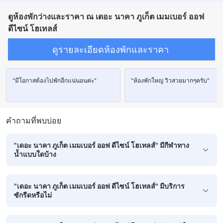
ม่านทึบแสง
มุ้ง
ร่ม
รองเท้าแตะใส่ในห้องพัก
อะแดปเตอร์
แก้วไวน์
เครื่องชงกาแฟ/ชา
เครื่องล้างจาน
ชา (ฟรี)
ตู้เย็น
ดูห้องพักว่างและราคา ณ เดอะ นาคา ภูเก็ต เมมเบอร์ ออฟ
โต๊ะรับประทานอาหาร
น้ำดื่มบรรจุขวด (ฟรี)
ผลไม้/ของว่าง
มินิบาร์
ห้องครัวครบชุด
โซฟา
โต๊ะทำงาน
ถังขยะ
พื้นที่กลางแจ้งรอบที่พัก
ดีไซน์ โฮเทลส์
พื้นที่นั่งเล่น
พื้นไม้/ปาเกต์
ระเบียง/ชานเรือน
สระว่ายน้ำส่วนตัว
หน้าต่าง
ห้องนั่งเล่นแยกต่างหาก
ห้องพักชั้น G
ห้องรับประทานอาหารแยกต่างหาก
เครื่องอบผ้า
ตู้เสื้อผ้า
ราวตากผ้า
ดูรายละเอียดห้องพักและราคา
ห้องแต่งตัว
อุปกรณ์สำหรับรีดผ้า
เตียงสำหรับเด็ก (เมื่อแจ้งความประสงค์)
โถงทางเดินด้านนอก
เข้าถึงได้โดยบันได
เครื่องตรวจจับควัน
เครื่องปรับอากาศส่วนตัว
ตู้เซฟในห้องพัก
ถังดับเพลิง
บริการด้านความปลอดภัย
ห้องปลอดบุหรี่
"มีโอกาสต้องไปพักอีกแน่นอนค่ะ"
"ห้องพักใหญ่ วิวสวยมากๆครับ"
คำถามที่พบบ่อย
"เดอะ นาคา ภูเก็ต เมมเบอร์ ออฟ ดีไซน์ โฮเทลส์" มีกีฬาทาง
น้ำแบบใดบ้าง
"เดอะ นาคา ภูเก็ต เมมเบอร์ ออฟ ดีไซน์ โฮเทลส์" มีบริการ
ซักรีดหรือไม่