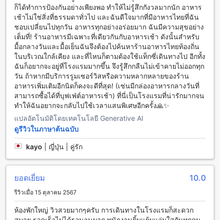
Ocean View ขนาด 205 ตารางเมตร ที่มอบความสะดวกสบาย
ก็ได้ทำการป้องกันอย่างเพียงพอ ทำให้ไม่รู้สึกกังวลมากนัก อาหาร
และบรรยากาศสุดโรแมนติก การจองห้องพักผ่าน Agoda จะทำให้
เช้าไม่ใช่สิ่งที่ธรรมดาทั่วไป และฉันดีใจมากที่มีอาหารไทยที่ฉัน
คุณได้ราคาที่ดีที่สุด พร้อมประสบการณ์จองที่ง่ายและไร้ความยุ่ง
ชอบเปลี่ยนไปทุกวัน อาหารทุกอย่างอร่อยมาก ฉันมีความสุขอย่าง
ยาก เพื่อให้การพักผ่อนของคุณเป็นเรื่องง่ายและสมบูรณ์แบบที่สุด
เต็มที่! ร้านอาหารมีเฉพาะที่เดียวกันกับอาหารเช้า ดังนั้นสำหรับ
มื้อกลางวันและมื้อเย็นฉันจึงต้องไปค้นหาร้านอาหารไทยท้องถิ่น
ความสุขแห่งการพักผ่อนที่ กมลาในเมืองภูเก็ต
ในบริเวณใกล้เคียง และที่ไหนก็ตามต้องใช้แท็กซี่เดินทางไป อีกทั้ง
ฉันก็อยากจะอยู่ที่โรงแรมมากขึ้น จึงรู้สึกกลืนไม่เข้าคายไม่ออกทุก
เดอะ นาคา ภูเก็ต วิลลา (มาตรฐาน SHA Plus+) เป็นที่พักที่ยอด
วัน ถ้าหากมีบริการรูมเซอร์วิสหรือความหลากหลายของร้าน
เยี่ยมที่ตั้งอยู่ในภูเก็ต เป็นสถานที่ที่สมบูรณ์แบบสำหรับการพักผ่อน
อาหารเพิ่มเติมอีกนิดก็คงจะดีที่สุด! (เช่นมีกล่องอาหารกลางวันที่
และผ่อนคลาย โรงแรมนี้ตั้งอยู่ในทำเลที่ยอดเยี่ยม ใกล้กับหาดป่า
สามารถซื้อได้ที่บุฟเฟ่ต์อาหารเช้า) ที่นี่เป็นโรงแรมที่น่ารักมากจน
ตองที่สวยงามและสถานที่ท่องเที่ยวสำคัญอื่น ๆ ของเมืองภูเก็ต
ทำให้ฉันอยากจะกลับไปใช้เวลาแสนพิเศษอีกครั้ง🙏✨
นอกจากนี้ยังมีร้านค้าและร้านอาหารมากมายในบริเวณใกล้เคียง
แปลอัตโนมัติโดยเทคโนโลยี Generative AI
ทำให้คุณสามารถสนุกกับชีวิตกลางเมืองได้อย่างสบายใจ
ดูรีวิวในภาษาต้นฉบับ
เดอะ นาคา ภูเก็ต วิลลา (มาตรฐาน SHA Plus+) เสนอห้องพักที่
สะดวกสบายและทันสมัย ทุกห้องพักมาพร้อมกับสิ่งอำนวยความ
kayo
|
ญี่ปุ่น | คู่รัก
สะดวกที่จำเป็น เช่น เครื่องปรับอากาศ, โทรทัศน์จอแบน, ตู้นิรภัย,
และอินเทอร์เน็ตไร้สาย นอกจากนี้ยังมีสระว่ายน้ำส่วนตัวและ
ฟิตเนสศูนย์ออกกำลังกายให้บริการ คุณสามารถสัมผัสกับความสุข
ยอดเยี่ยม
10.0
และความผ่อนคลายได้อย่างเต็มที่ที่เดอะ นาคา ภูเก็ต วิลลา
(มาตรฐาน SHA Plus+)
รีวิวเมื่อ 15 ตุลาคม 2567
วิธีการเดินทางจากสนามบินใกล้เคียงไปยัง เดอะ นาคา ภูเก็ต
ห้องพักใหญ่ วิวสวยมากๆครับ การเดินทางในโรงแรมก็สะดวก
วิลลา (มาตรฐาน SHA Plus+)
สบาย รวดเร็วไม่ได้รอนานมาก พนักงานยิ้มแย้มแจ่มใสกันทุกคน