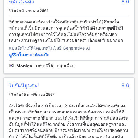
ที่พักส่วนตัว
8.0
วิลลา (มาตรฐาน SHA Plus+)
รีวิวเมื่อ 3 มกราคม 2569
เดอะ นาคา ภูเก็ต วิลลา (มาตรฐาน SHA Plus+) มีสิ่งอำนวย
ที่พักสะอาดและห้องกว้างให้เพลิดเพลินกับวิว ทำให้รู้สึกพอใจ
ความสะดวกทางอาหารและเครื่องดื่มที่หลากหลายให้บริการ
พนักงานก็เป็นมิตรและการดูแลห้องน้ำก็ทำได้ดี แต่จากุซซี่ไม่มี
สำหรับผู้เข้าพัก เรามีร้านอาหารภายในที่พักที่เสนอเมนูอาหารที่
การดูแลจนไม่สามารถใช้ได้และไม่แน่ใจว่าคุ้มค่าหรือเปล่า
หลากหลายทั้งอาหารไทยและอาหารตะวันตก และสามารถให้
เหมาะสำหรับคู่รัก แต่ไม่มีโปรแกรมสำหรับเด็กนักเรียนมากนัก
บริการอาหารทานในห้องได้ตลอด 24 ชั่วโมง นอกจากนี้ยังมีการ
ทำความสะอาดห้องประจำวันเพื่อให้แขกของเราได้รับ
แปลอัตโนมัติโดยเทคโนโลยี Generative AI
ประสบการณ์การพักผ่อนที่สะดวกสบายอย่างเต็มที่ นอกจากนี้ยังมี
ดูรีวิวในภาษาต้นฉบับ
บริการอาหารเช้าบุฟเฟ่ต์และอาหารเช้าที่เสิร์ฟแบบคอนติเนนทัล
ที่มีอาหารหลากหลายให้เลือก
Monica
|
เกาหลีใต้ | กลุ่มเพื่อน
ห้องพักสุดหรูที่ เดอะ นาคา ภูเก็ต เมมเบอร์ ออฟ ดีไซน์ โฮเทลส์
ไปฮันนีมูนค่ะ!
9.6
สัมผัสประสบการณ์พักผ่อนระดับพรีเมียมกับห้องพักหลากหลาย
รีวิวเมื่อ 15 พฤศจิกายน 2567
ประเภทที่ เดอะ นาคา ภูเก็ต เมมเบอร์ ออฟ ดีไซน์ โฮเทลส์ ตั้งแต่
ห้อง One Bedroom Beachfront Pool Villa ขนาด 232 ตาราง
ฉันได้พักที่ห้องไฮเบย์เป็นเวลา 3 คืน เมื่อก่อนฉันได้ขอห้องที่มอง
เมตร ที่ให้คุณได้เพลิดเพลินกับวิวทะเลแบบเต็มตา ไปจนถึง Three
เห็นพระอาทิตย์ตก สามารถตอบสนองความต้องการของฉันได้ดี
Bedroom Pool Villa Signature ขนาด 437 ตารางเมตร ที่รองรับ
และสภาพอากาศก็ดีมาก และได้เห็นวิวที่ดีที่สุด การเฉลิมฉลองวัน
ครอบครัวหรือกลุ่มเพื่อนอย่างเต็มที่ สำหรับผู้ที่ชื่นชอบความสงบ
ฮันนีมูนก็ทำให้ฉันดีใจมากด้วย ทั้งสถานที่เป็นสุดยอดหรูหราและ
และความเป็นส่วนตัว ยังสามารถเลือกพักในห้อง Napa Suite
มีบรรยากาศที่ผ่อนคลาย มีธรรมชาติมากมายรวมถึงชายหาดส่วน
ขนาด 58 ตารางเมตร หรือ One Bedroom Pool Villa - Deluxe
ตัว ทำให้เป็นพื้นที่ที่รู้สึกดีมาก ถึงแม้จะมียุงและแมลงวัน แต่ฉัน