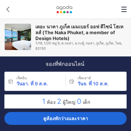
เดอะ นาคา ภูเก็ต เมมเบอร์ ออฟ ดีไซน์ โฮเท
ลส์ (The Naka Phuket, a member of
Design Hotels)
1/18, 1/20 หมู่ 6, ต.กมลา, อ.กะทู้, กมลา, ภูเก็ต, ภูเก็ต, ไทย,
83150
จองที่พักออนไลน์
เช็คอิน
เช็คเอาต์
วันอา. ที่ 9 ส.ค.
วันจ. ที่ 10 ส.ค.
1
2
0
ห้อง
ผู้ใหญ่
เด็ก
ดูห้องพักว่างและราคา