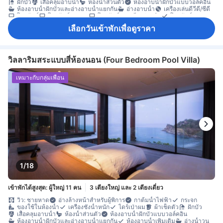
ฝักบัว
เสื้อคลุมอาบน้ำ
ห้องน้ำส่วนตัว
ห้องอาบน้ำฝักบัวแบบวอล์คอิน
ห้องอาบน้ำฝักบัวและอ่างอาบน้ำแยกกัน
อ่างอาบน้ำ
เครื่องเล่นดีวีดี/ซีดี
โทรทัศน์
โทรทัศน์จอแบน
โทรทัศน์ดาวเทียม/เคเบิล
โทรศัพท์
บริการภาพยนตร์แบบ On-demand
บริการสระว่ายน้ำ
วิทยุ
เลือกวันเข้าพักเพื่อดูราคา
อินเทอร์เน็ตไร้สาย
อินเทอร์เน็ตไร้สาย (ฟรี)
อุปกรณ์โมบายฮอตสปอต
เครื่องปรับอากาศ
เครื่องฟอกอากาศ
เจลแอลกอฮอล์ล้างมือ
เตาเสียบปลั๊กไฟใกล้หัวเตียง
นาฬิกาปลุก
บริการโทรปลุก
ม่านทึบแสง
มุ้ง
ร่ม
รองเท้าแตะใส่ในห้องพัก
อะแดปเตอร์
แก้วไวน์
ครัวขนาดเล็ก
เครื่องชงกาแฟ/ชา
เครื่องดื่มแอลกอฮอล์
ชา (ฟรี)
วิลลาริมสระแบบสี่ห้องนอน (Four Bedroom Pool Villa)
ตู้เย็น
โต๊ะรับประทานอาหาร
น้ำดื่มบรรจุขวด (ฟรี)
ผลไม้/ของว่าง
มินิบาร์
ไมโครเวฟ
ห้องครัวครบชุด
โซฟา
โต๊ะทำงาน
ถังขยะ
เหมาะกับกลุ่มเพื่อน
พื้นที่กลางแจ้งรอบที่พัก
พื้นที่นั่งเล่น
พื้นไม้/ปาเกต์
ระเบียง/ชานเรือน
สระว่ายน้ำส่วนตัว
หน้าต่าง
ห้องรับประทานอาหารแยกต่างหาก
เครื่องอบผ้า
ตู้เสื้อผ้า
ราวตากผ้า
ห้องแต่งตัว
อุปกรณ์สำหรับรีดผ้า
เตียงสำหรับเด็ก (เมื่อแจ้งความประสงค์)
เข้าถึงได้โดยบันได
เครื่องตรวจจับควัน
เครื่องปรับอากาศส่วนตัว
ตู้เซฟในห้องพัก
ถังดับเพลิง
บริการด้านความปลอดภัย
ห้องปลอดบุหรี่
1/18
เข้าพักได้สูงสุด: ผู้ใหญ่ 11 คน
3 เตียงใหญ่ และ 2 เตียงเดี่ยว
วิว: ชายหาด
อ่างล้างหน้าสำหรับผู้พิการ
กาต้มน้ำไฟฟ้า
กระจก
ของใช้ในห้องน้ำ
เครื่องชั่งน้ำหนัก
ไดร์เป่าผม
ผ้าเช็ดตัว
ฝักบัว
เสื้อคลุมอาบน้ำ
ห้องน้ำส่วนตัว
ห้องอาบน้ำฝักบัวแบบวอล์คอิน
ห้องอาบน้ำฝักบัวและอ่างอาบน้ำแยกกัน
ห้องอาบน้ำเพิ่มเติม
อ่างน้ำวน