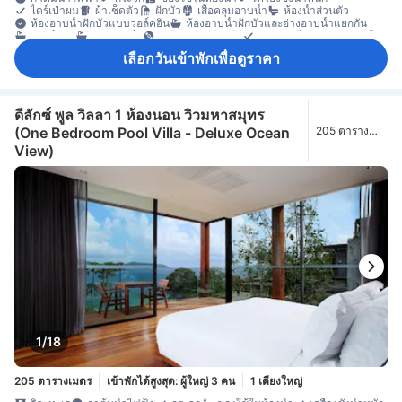
ไดร์เป่าผม
ผ้าเช็ดตัว
ฝักบัว
เสื้อคลุมอาบน้ำ
ห้องน้ำส่วนตัว
ห้องอาบน้ำฝักบัวแบบวอล์คอิน
ห้องอาบน้ำฝักบัวและอ่างอาบน้ำแยกกัน
อ่างน้ำวน
อ่างอาบน้ำ
เครื่องเล่นดีวีดี/ซีดี
แท่นวางไอพอดพร้อมลำโพง
โทรทัศน์
โทรทัศน์จอแบน
โทรทัศน์ดาวเทียม/เคเบิล
โทรศัพท์
เลือกวันเข้าพักเพื่อดูราคา
บริการภาพยนตร์แบบ On-demand
บริการสระว่ายน้ำ
วิทยุ
อินเทอร์เน็ตไร้สาย
อินเทอร์เน็ตไร้สาย (ฟรี)
อุปกรณ์โมบายฮอตสปอต
เครื่องปรับอากาศ
เครื่องฟอกอากาศ
เจลแอลกอฮอล์ล้างมือ
เตาเสียบปลั๊กไฟใกล้หัวเตียง
นาฬิกาปลุก
บริการโทรปลุก
ผ้าปูที่นอน
ม่านทึบแสง
มุ้ง
ร่ม
รองเท้าแตะใส่ในห้องพัก
อะแดปเตอร์
ดีลักซ์ พูล วิลลา 1 ห้องนอน วิวมหาสมุทร
แก้วไวน์
เครื่องชงกาแฟ/ชา
เครื่องล้างจาน
ชา (ฟรี)
ตู้เย็น
(One Bedroom Pool Villa - Deluxe Ocean
205 ตาราง
โต๊ะรับประทานอาหาร
น้ำดื่มบรรจุขวด (ฟรี)
ผลไม้/ของว่าง
มินิบาร์
เมตร
View)
โซฟา
โต๊ะทำงาน
ถังขยะ
พื้นที่กลางแจ้งรอบที่พัก
พื้นที่นั่งเล่น
พื้นไม้/ปาเกต์
ระเบียง/ชานเรือน
สระว่ายน้ำส่วนตัว
หน้าต่าง
ห้องรับประทานอาหารแยกต่างหาก
เครื่องอบผ้า
ตู้เสื้อผ้า
ราวตากผ้า
ห้องแต่งตัว
อุปกรณ์สำหรับรีดผ้า
เตียงสำหรับเด็ก (เมื่อแจ้งความประสงค์)
โถงทางเดินด้านนอก
เข้าถึงได้โดยบันได
เครื่องตรวจจับควัน
เครื่องปรับอากาศส่วนตัว
ตู้เซฟในห้องพัก
ถังดับเพลิง
บริการด้านความปลอดภัย
ห้องปลอดบุหรี่
1/18
205 ตารางเมตร
เข้าพักได้สูงสุด: ผู้ใหญ่ 3 คน
1 เตียงใหญ่