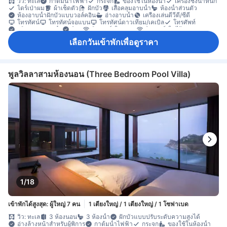
วิว: ทะเล
กาต้มน้ำไฟฟ้า
กระจก
ของใช้ในห้องน้ำ
เครื่องชั่งน้ำหนัก
ไดร์เป่าผม
ผ้าเช็ดตัว
ฝักบัว
เสื้อคลุมอาบน้ำ
ห้องน้ำส่วนตัว
ห้องอาบน้ำฝักบัวแบบวอล์คอิน
อ่างอาบน้ำ
เครื่องเล่นดีวีดี/ซีดี
โทรทัศน์
โทรทัศน์จอแบน
โทรทัศน์ดาวเทียม/เคเบิล
โทรศัพท์
บริการสระว่ายน้ำ
วิทยุ
อินเทอร์เน็ต LAN
อินเทอร์เน็ตไร้สาย
อินเทอร์เน็ตไร้สาย (ฟรี)
อุปกรณ์โมบายฮอตสปอต
เครื่องปรับอากาศ
เลือกวันเข้าพักเพื่อดูราคา
เครื่องฟอกอากาศ
เจลแอลกอฮอล์ล้างมือ
เตาเสียบปลั๊กไฟใกล้หัวเตียง
บริการโทรปลุก
ม่านทึบแสง
มุ้ง
ร่ม
รองเท้าแตะใส่ในห้องพัก
อะแดปเตอร์
กาแฟสำเร็จรูป (ฟรี)
แก้วไวน์
เครื่องชงกาแฟ/ชา
ชา (ฟรี)
ตู้เย็น
โต๊ะรับประทานอาหาร
น้ำดื่มบรรจุขวด (ฟรี)
ผลไม้/ของว่าง
มินิบาร์
ห้องครัวครบชุด
โซฟา
โต๊ะทำงาน
พูลวิลลาสามห้องนอน (Three Bedroom Pool Villa)
ถังขยะ
พื้นที่กลางแจ้งรอบที่พัก
พื้นที่นั่งเล่น
พื้นไม้/ปาเกต์
ระเบียง/ชานเรือน
สระว่ายน้ำส่วนตัว
หน้าต่าง
ห้องรับประทานอาหารแยกต่างหาก
เครื่องอบผ้า
ตู้เสื้อผ้า
ราวตากผ้า
ห้องแต่งตัว
อุปกรณ์สำหรับรีดผ้า
เตียงสำหรับเด็ก (เมื่อแจ้งความประสงค์)
เข้าถึงได้โดยบันได
เครื่องตรวจจับควัน
เครื่องปรับอากาศส่วนตัว
ตู้เซฟในห้องพัก
ตู้นิรภัยสำหรับเก็บแล็ปท็อป
ถังดับเพลิง
บริการด้านความปลอดภัย
ห้องปลอดบุหรี่
1/18
เข้าพักได้สูงสุด: ผู้ใหญ่ 7 คน
1 เตียงใหญ่ / 1 เตียงใหญ่ / 1 โซฟาเบด
วิว: ทะเล
3 ห้องนอน
3 ห้องน้ำ
ฝักบัวแบบปรับระดับความสูงได้
อ่างล้างหน้าสำหรับผู้พิการ
กาต้มน้ำไฟฟ้า
กระจก
ของใช้ในห้องน้ำ