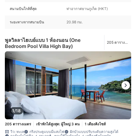
สนามบินใกล้ที่สุด
ท่าอากาศยานภูเก็ต (HKT)
ระยะทางจากสนามบิน
20.98 กม.
พูลวิลลาไฮเบย์แบบ 1 ห้องนอน (One
205 ตาราง
Bedroom Pool Villa High Bay)
เมตร
1/18
205 ตารางเมตร
เข้าพักได้สูงสุด: ผู้ใหญ่ 3 คน
1 เตียงคิงไซส์
วิว: ทะเล
กริ่งประตูแบบมีแสงไฟ
ฝักบัวแบบปรับระดับความสูงได้
กาต้มน้ำไฟฟ้า
กระจก
ของใช้ในห้องน้ำ
เครื่องชั่งน้ำหนัก