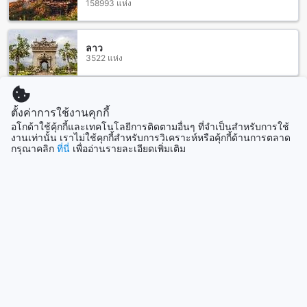
158993 แห่ง
เคียง ที่นี่คุณสามารถสัมผัสบรรยากาศของทะเลสาบอันงดงาม
และเพลิดเพลินกับกิจกรรมทางน้ำต่างๆ อีกทั้งยังมีหาดกมลาที่ให้
บริการพื้นที่สำหรับผู้ที่ต้องการผ่อนคลายร่างกายและใจใน
ทะเลสาบที่สวยงาม
ลาว
3522 แห่ง
นอกจากนี้ยังมีสถานที่ท่องเที่ยวอื่นๆ ที่คุณสามารถเข้าชมได้ใน
ระยะที่ใกล้เคียง เช่น ศูนย์ดูแลช้าง Elephant Care Park Phuket​
ซึ่งเป็นสถานที่ที่คุณสามารถมีโอกาสเข้าไปสัมผัสกับช้างและเรียน
รู้เกี่ยวกับการดูแลช้าง นอกจากนี้ยังมี Thavorn Beach ที่เป็นหาด
มาเลเซีย
ตั้งค่าการใช้งานคุกกี้
107905 แห่ง
ส่วนตัวที่มีทรัพย์สินธรรมชาติที่งดงาม และศูนย์ดูแลช้าง
อโกด้าใช้คุ้กกี้และเทคโนโลยีการติดตามอื่นๆ ที่จำเป็นสำหรับการใช้
Baanchanghai Elephant Lovers ที่นี่คุณสามารถมีโอกาสใกล้ชิด
งานเท่านั้น เราไม่ใช้คุกกี้สำหรับการวิเคราะห์หรือคุ้กกี้ด้านการตลาด
กับช้างและเรียนรู้เพิ่มเติมเกี่ยวกับชีวิตของช้างได้อีกด้วย
กรุณาคลิก
ที่นี่
เพื่ออ่านรายละเอียดเพิ่มเติม
สิงคโปร์
1501 แห่ง
ร้านอาหารใกล้เคียงที่เดอะ นาคา ภูเก็ต วิลลา (มาตรฐาน SHA
Plus+)
แสดงเพิ่ม
เดอะ นาคา ภูเก็ต วิลลา (มาตรฐาน SHA Plus+) ตั้งอยู่ใกล้กับ
หลายร้านอาหารที่น่าสนใจ ในบริเวณใกล้เคียงสามารถหาของกิน
ได้หลากหลายรสชาติ ร้าน Smile Bar เป็นที่เลือกของคนที่
ดูทั้งหมด
ต้องการผ่อนคลายและชมวิวทะเล ร้าน Café Del Mar Phuket
เสน่ห์ของการพักผ่อนริมหาดทรายขาว ร้าน Lillo Island
ที่เที่ยวกำลังมาแรง
Restaurant & Bar ที่มีอาหารทะเลอร่อย ร้าน Cappadocia
Turkish Restaurant Kamala Beach Phuket ที่ให้บริการอาหาร