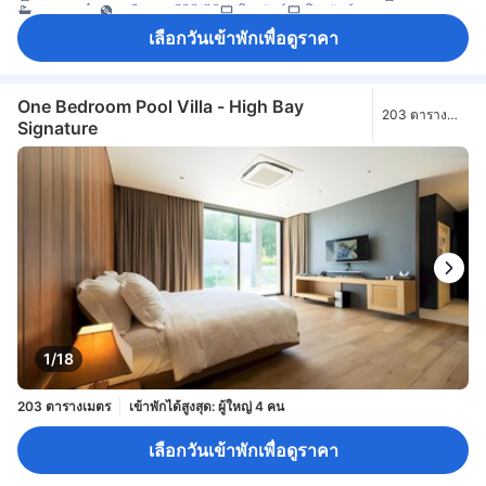
อ่างอาบน้ำ
เครื่องเล่นดีวีดี/ซีดี
โทรทัศน์
โทรทัศน์จอแบน
โทรทัศน์ดาวเทียม/เคเบิล
โทรศัพท์
บริการสระว่ายน้ำ
วิทยุ
เลือกวันเข้าพักเพื่อดูราคา
อินเทอร์เน็ตไร้สาย
อินเทอร์เน็ตไร้สาย (ฟรี)
อุปกรณ์โมบายฮอตสปอต
เครื่องปรับอากาศ
เครื่องฟอกอากาศ
เจลแอลกอฮอล์ล้างมือ
เตาเสียบปลั๊กไฟใกล้หัวเตียง
ทางเข้าส่วนตัว
นาฬิกาปลุก
บริการโทรปลุก
ม่านทึบแสง
มุ้ง
ร่ม
รองเท้าแตะใส่ในห้องพัก
อะแดปเตอร์
กาแฟสำเร็จรูป (ฟรี)
แก้วไวน์
ครัวขนาดเล็ก
One Bedroom Pool Villa - High Bay
203 ตาราง
เครื่องครัว
เครื่องชงกาแฟ/ชา
เครื่องดื่มแอลกอฮอล์
เครื่องล้างจาน
Signature
เมตร
ชา (ฟรี)
ตู้เย็น
โต๊ะรับประทานอาหาร
น้ำดื่มบรรจุขวด (ฟรี)
ผลไม้/ของว่าง
มินิบาร์
ไมโครเวฟ
ห้องครัวครบชุด
โซฟา
โต๊ะทำงาน
ถังขยะ
พื้นที่กลางแจ้งรอบที่พัก
พื้นที่ทำงาน (รองรับแล็ปท็อป)
พื้นที่นั่งเล่น
พื้นไม้/ปาเกต์
ระเบียง/ชานเรือน
สระว่ายน้ำส่วนตัว
หน้าต่าง
ห้องนั่งเล่นแยกต่างหาก
ห้องพักชั้นสูง
ห้องรับประทานอาหารแยกต่างหาก
เครื่องอบผ้า
ตู้เสื้อผ้า
ราวตากผ้า
ห้องแต่งตัว
อุปกรณ์สำหรับรีดผ้า
เตียงสำหรับเด็ก (เมื่อแจ้งความประสงค์)
เข้าถึงได้โดยบันได
เครื่องตรวจจับควัน
เครื่องปรับอากาศส่วนตัว
ชุดปฐมพยาบาล
ตู้เซฟในห้องพัก
ตู้ล็อกเกอร์
ถังดับเพลิง
บริการด้านความปลอดภัย
1/18
203 ตารางเมตร
เข้าพักได้สูงสุด: ผู้ใหญ่ 4 คน
เลือกวันเข้าพักเพื่อดูราคา