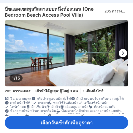
บีชแอคเซสพูลวิลลาแบบหนึ่งห้องนอน (One
205 ตาราง
Bedroom Beach Access Pool Villa)
เมตร
1/15
205 ตารางเมตร
เข้าพักได้สูงสุด: ผู้ใหญ่ 3 คน
1 เตียงคิงไซส์
วิว: มหาสมุทร
กริ่งประตูแบบมีแสงไฟ
ฝักบัวแบบปรับระดับความสูงได้
กาต้มน้ำไฟฟ้า
กระจก
ของใช้ในห้องน้ำ
เครื่องชั่งน้ำหนัก
ไดร์เป่าผม
ผ้าเช็ดตัว
ฝักบัว
เสื้อคลุมอาบน้ำ
ห้องน้ำส่วนตัว
ห้องอาบน้ำฝักบัวแบบวอล์คอิน
ห้องอาบน้ำฝักบัวและอ่างอาบน้ำแยกกัน
อ่างน้ำวน
อ่างอาบน้ำ
เครื่องเล่นดีวีดี/ซีดี
แท่นวางไอพอดพร้อมลำโพง
โทรทัศน์
โทรทัศน์จอแบน
โทรทัศน์ดาวเทียม/เคเบิล
โทรศัพท์
เลือกวันเข้าพักเพื่อดูราคา
บริการสระว่ายน้ำ
วิทยุ
อินเทอร์เน็ตไร้สาย
อินเทอร์เน็ตไร้สาย (ฟรี)
อุปกรณ์โมบายฮอตสปอต
เครื่องปรับอากาศ
เครื่องฟอกอากาศ
เจลแอลกอฮอล์ล้างมือ
เตาเสียบปลั๊กไฟใกล้หัวเตียง
บริการโทรปลุก