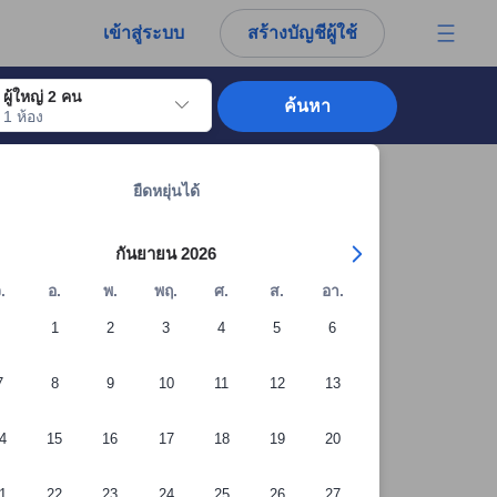
การณ์ตรงของผู้เข้าพักอย่างแท้จริง
เข้าสู่ระบบ
สร้างบัญชีผู้ใช้
ผู้ใหญ่ 2 คน
ค้นหา
1 ห้อง
อไปถึงวันเช็คอินที่ต้องการ ให้กดปุ่ม Enter เพื่อเลือกวันเช็คอินดังกล่าว ทำซ้ำขั้นต
ดูที่พักทั้งหมดในระยอง: 1,160 แห่ง
ยืดหยุ่นได้
กันยายน 2026
.
อ.
พ.
พฤ.
ศ.
ส.
อา.
1
2
3
4
5
6
7
8
9
10
11
12
13
4
15
16
17
18
19
20
1
22
23
24
25
26
27