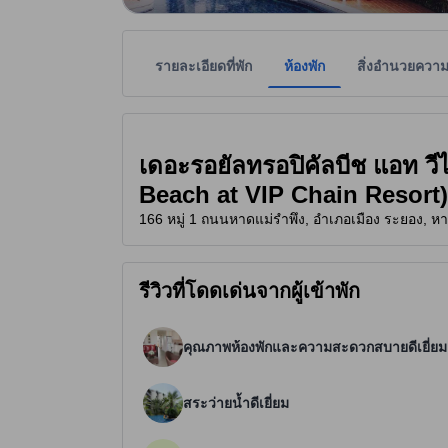
รายละเอียดที่พัก
ห้องพัก
สิ่งอำนวยควา
ที่พักเป็นผู้กำหนดระดับดาวเพื่อเป็นแนวทางให้ผู้เข้
tooltip
3.5 ดาวจาก 5 ดาว
เดอะรอยัลทรอปิคัลบีช แอท วี
Beach at VIP Chain Resort)
166 หมู่ 1 ถนนหาดแม่รำพึง, อำเภอเมือง ระยอง, 
รีวิวที่โดดเด่นจากผู้เข้าพัก
คุณภาพห้องพักและความสะดวกสบายดีเยี่ยม
สระว่ายน้ำดีเยี่ยม