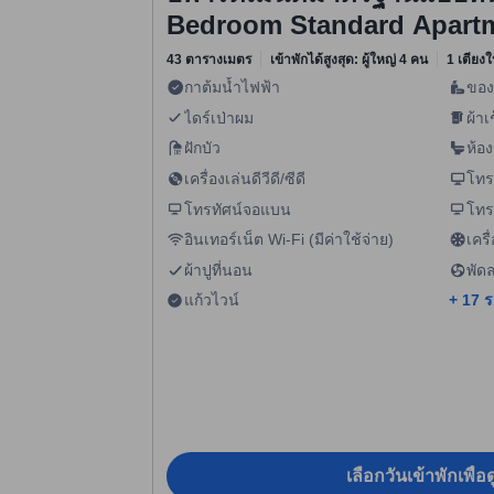
Bedroom Standard Apart
43 ตารางเมตร
เข้าพักได้สูงสุด: ผู้ใหญ่ 4 คน
1 เตียงใ
กาต้มน้ำไฟฟ้า
ของ
ไดร์เป่าผม
ผ้าเ
ฝักบัว
ห้อง
เครื่องเล่นดีวีดี/ซีดี
โทร
โทรทัศน์จอแบน
โทร
อินเทอร์เน็ต Wi-Fi (มีค่าใช้จ่าย)
เคร
ผ้าปูที่นอน
พัด
แก้วไวน์
+ 17 
เลือกวันเข้าพักเพื่