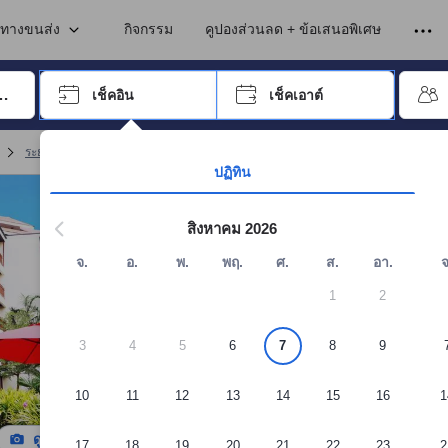
เข้าพัก ดังนั้น คะแนนรีวิวและความคิดเห็นที่แสดงบนอโกด้า จึงมาจากประสบ
นทางขนส่ง
กิจกรรม
คูปองส่วนลด + ข้อเสนอพิเศษ
อปุ่ม Tab เพื่อเลื่อนหาคำที่ต้องการ แล้วกดปุ่ม Enter เพื่อเลือก
เช็คอิน
เช็คเอาต์
กด Enter เพื่อเลือกวันที่ ใช้ปุ่มลูกศรเพื่อเลือกวันเช็คอินและเช็คเอาต์ เมื่
ระยอง รีสอร์ต
(
140
)
จอง เดอะรอยัลทรอปิคัลบีช แอท วีไอพีเชนรีสอร์ท
ปฏิทิน
สิงหาคม 2026
จ.
อ.
พ.
พฤ.
ศ.
ส.
อา.
จ
1
2
3
4
5
6
7
8
9
10
11
12
13
14
15
16
1
ดูรูปทั้งหมด
17
18
19
20
21
22
23
2