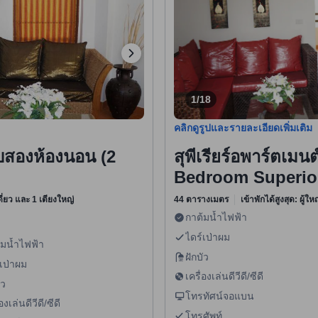
1/18
คลิกดูรูปและรายละเอียดเพิ่มเติม
บสองห้องนอน (2
สุพีเรียร์อพาร์ตเมน
Bedroom Superio
ดี่ยว และ 1 เตียงใหญ่
44 ตารางเมตร
เข้าพักได้สูงสุด: ผู้ใ
กาต้มน้ำไฟฟ้า
ไดร์เป่าผม
้มน้ำไฟฟ้า
ฝักบัว
เป่าผม
เครื่องเล่นดีวีดี/ซีดี
ัว
โทรทัศน์จอแบน
องเล่นดีวีดี/ซีดี
โทรศัพท์