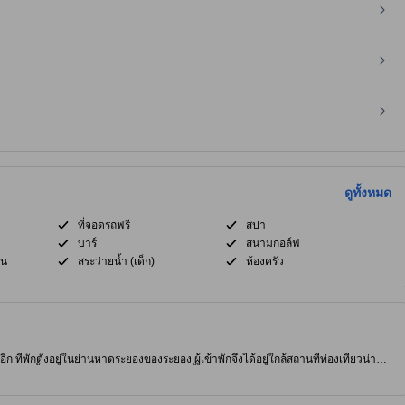
ดูทั้งหมด
ที่จอดรถฟรี
สปา
บาร์
สนามกอล์ฟ
ิน
สระว่ายน้ำ (เด็ก)
ห้องครัว
ีก ที่พักตั้งอยู่ในย่านหาดระยองของระยอง ผู้เข้าพักจึงได้อยู่ใกล้สถานที่ท่องเที่ยวน่า
แจ้ง คอยอำนวยความสะดวกแก่ผู้