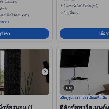
ทัศน์จอแบน
อินเทอร์เน็ตไร้สาย (ฟรี)
ศัพท์
ผ้าปูที่นอน
ทอร์เน็ตไร้สาย (ฟรี)
รายการ
อดูราคา
เลือกว
1/18
คลิกดูรูปและรายละเอียดเพิ่มเติม
่งห้องนอน (1
ดีลักซ์อพาร์ตเมนต์