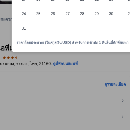
24
25
26
27
28
29
30
2
มสะดวก
รีวิว
ตำแหน่งที่ตั้ง
นโยบายที่พัก
31
าพักทราบถึงความสะดวกสบายและสิ่งอำนวยความสะดวกที่คาดว่าน่าจะได้รับ ณ ท
ราคาโดยประมาณ (ในสกุลเงิน USD) สำหรับการเข้าพัก 1 คืนในที่พักที่ค้นหา
ไอพีเชนรีสอร์ท (The Royal Tropical
หาดระยอง, ระยอง, ไทย, 21160
- ดูที่พักบนแผนที่
ดูรายละเอียด