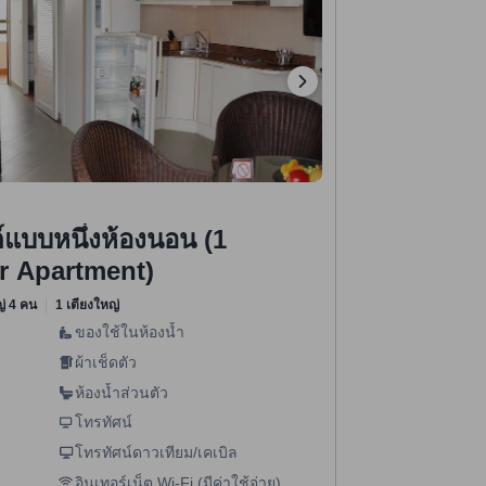
ต์แบบหนึ่งห้องนอน (1
r Apartment)
หญ่ 4 คน
1 เตียงใหญ่
ของใช้ในห้องน้ำ
ผ้าเช็ดตัว
ห้องน้ำส่วนตัว
โทรทัศน์
โทรทัศน์ดาวเทียม/เคเบิล
อินเทอร์เน็ต Wi-Fi (มีค่าใช้จ่าย)