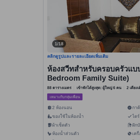
1/18
คลิกดูรูปและรายละเอียดเพิ่มเติม
ห้องสวีทสำหรับครอบครัวแบ
Bedroom Family Suite)
88 ตารางเมตร
เข้าพักได้สูงสุด: ผู้ใหญ่ 6 คน
2 เตียงเ
เหมาะกับกลุ่มเพื่อน
2 ห้องนอน
กาต
ของใช้ในห้องน้ำ
ไดร์
ผ้าเช็ดตัว
ฝักบ
ห้องน้ำส่วนตัว
เครื่