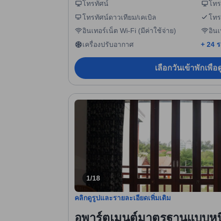
โทรทัศน์
โทร
โทรทัศน์ดาวเทียม/เคเบิล
โทร
อินเทอร์เน็ต Wi-Fi (มีค่าใช้จ่าย)
อินเ
เครื่องปรับอากาศ
+ 24 
เลือกวันเข้าพักเพื่
1/18
คลิกดูรูปและรายละเอียดเพิ่มเติม
อพาร์ตเมนต์มาตรฐานแบบหนึ