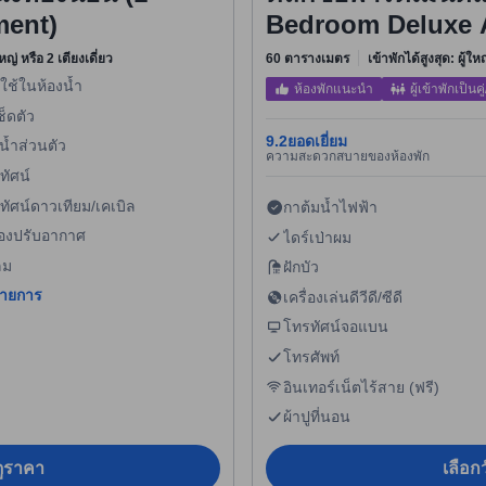
ment)
Bedroom Deluxe 
หญ่ หรือ 2 เตียงเดี่ยว
60 ตารางเมตร
เข้าพักได้สูงสุด: ผู้ใ
ใช้ในห้องน้ำ
ห้องพักแนะนำ
ผู้เข้าพักเป็นคู่
ช็ดตัว
9.2
ยอดเยี่ยม
น้ำส่วนตัว
ความสะดวกสบายของห้องพัก
ทัศน์
ทัศน์ดาวเทียม/เคเบิล
กาต้มน้ำไฟฟ้า
ื่องปรับอากาศ
ไดร์เป่าผม
ลม
ฝักบัว
รายการ
เครื่องเล่นดีวีดี/ซีดี
โทรทัศน์จอแบน
โทรศัพท์
อินเทอร์เน็ตไร้สาย (ฟรี)
ผ้าปูที่นอน
อดูราคา
เลือกว