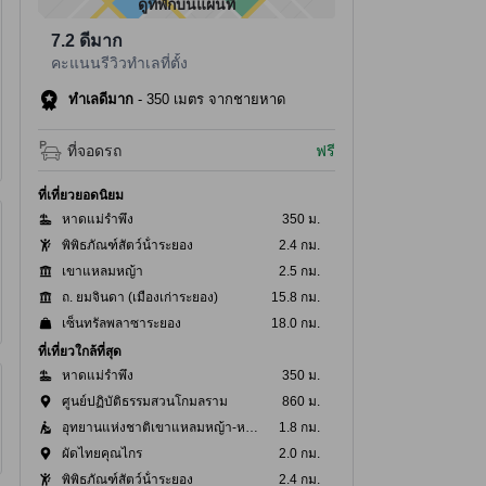
ดูที่พักบนแผนที่
7.2
ดีมาก
คะแนนรีวิวทำเลที่ตั้ง
ทำเลดีมาก
-
350 เมตร จากชายหาด
ที่จอดรถ
ฟรี
ที่เที่ยวยอดนิยม
หาดแม่รำพึง
350 ม.
พิพิธภัณฑ์สัตว์น้ําระยอง
2.4 กม.
เขาแหลมหญ้า
2.5 กม.
ถ. ยมจินดา (เมืองเก่าระยอง)
15.8 กม.
เซ็นทรัลพลาซาระยอง
18.0 กม.
ที่เที่ยวใกล้ที่สุด
หาดแม่รำพึง
350 ม.
ศูนย์ปฏิบัติธรรมสวนโกมลราม
860 ม.
อุทยานแห่งชาติเขาแหลมหญ้า-หมู่เกาะเสม็ด
1.8 กม.
ผัดไทยคุณไกร
2.0 กม.
พิพิธภัณฑ์สัตว์น้ําระยอง
2.4 กม.