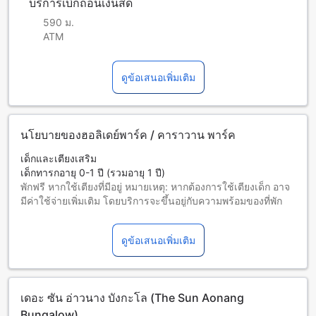
บริการเบิกถอนเงินสด
590 ม.
ATM
ดูข้อเสนอเพิ่มเติม
นโยบายของฮอลิเดย์พาร์ค / คาราวาน พาร์ค
เด็กและเตียงเสริม
เด็กทารกอายุ 0-1 ปี (รวมอายุ 1 ปี)
พักฟรี หากใช้เตียงที่มีอยู่ หมายเหตุ: หากต้องการใช้เตียงเด็ก อาจ
มีค่าใช้จ่ายเพิ่มเติม โดยบริการจะขึ้นอยู่กับความพร้อมของที่พัก
เด็กอายุ 2-12 ปี (รวมอายุ 12 ปี)
พักฟรีหากใช้เตียงที่มีอยู่แล้ว
ดูข้อเสนอเพิ่มเติม
ผู้เข้าพักอายุ 13 ปีขึ้นไปถือเป็นผู้ใหญ่
บริการเตียงเสริมขึ้นอยู่กับประเภทห้องที่เลือก กรุณาตรวจสอบ
จำนวนผู้เข้าพักที่กำหนดในแต่ละห้องสำหรับข้อมูลเพิ่มเติม
โปรดทราบว่า เมื่อจองห้องพักมากกว่า 5 ห้องขึ้นไป อาจมีการใช้
เดอะ ซัน อ่าวนาง บังกะโล (The Sun Aonang
นโยบายที่แตกต่างหรือเงื่อนไขเพิ่มเติม
Bungalow)