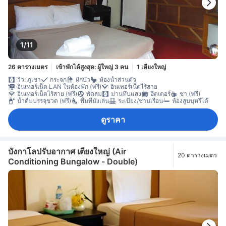
1/11
26 ตารางเมตร
เข้าพักได้สูงสุด: ผู้ใหญ่ 3 คน
1 เตียงใหญ่
วิว: ภูเขา
กระจก
ฝักบัว
ห้องน้ำส่วนตัว
อินเทอร์เน็ต LAN ในห้องพัก (ฟรี)
อินเทอร์เน็ตไร้สาย
อินเทอร์เน็ตไร้สาย (ฟรี)
พัดลม
ม่านทึบแสง
ฮีตเตอร์
ชา (ฟรี)
น้ำดื่มบรรจุขวด (ฟรี)
พื้นที่นั่งเล่น
ระเบียง/ชานเรือน
ห้องสูบบุหรี่ได้
ดูราคา
บังกาโลปรับอากาศ เตียงใหญ่ (Air
20 ตารางเมตร
Conditioning Bungalow - Double)