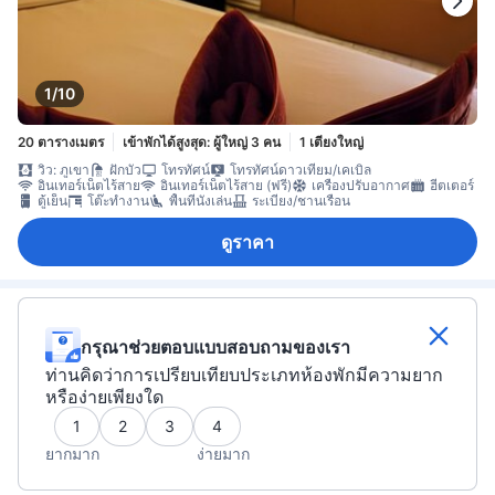
1/10
20 ตารางเมตร
เข้าพักได้สูงสุด: ผู้ใหญ่ 3 คน
1 เตียงใหญ่
วิว: ภูเขา
ฝักบัว
โทรทัศน์
โทรทัศน์ดาวเทียม/เคเบิล
อินเทอร์เน็ตไร้สาย
อินเทอร์เน็ตไร้สาย (ฟรี)
เครื่องปรับอากาศ
ฮีตเตอร์
ตู้เย็น
โต๊ะทำงาน
พื้นที่นั่งเล่น
ระเบียง/ชานเรือน
ดูราคา
กรุณาช่วยตอบแบบสอบถามของเรา
ท่านคิดว่าการเปรียบเทียบประเภทห้องพักมีความยาก
หรือง่ายเพียงใด
1
2
3
4
ยากมาก
ง่ายมาก