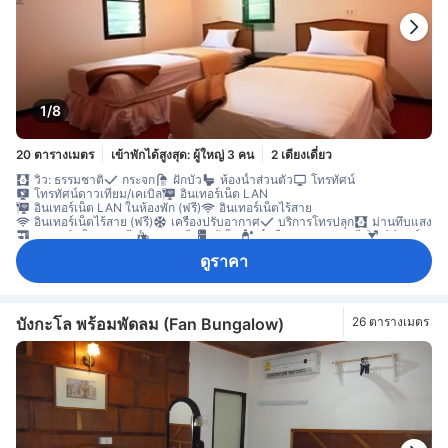
1/8
20 ตารางเมตร
เข้าพักได้สูงสุด: ผู้ใหญ่ 3 คน
2 เตียงเดี่ยว
วิว: ธรรมชาติ
กระจก
ฝักบัว
ห้องน้ำส่วนตัว
โทรทัศน์
โทรทัศน์ดาวเทียม/เคเบิล
อินเทอร์เน็ต LAN
อินเทอร์เน็ต LAN ในห้องพัก (ฟรี)
อินเทอร์เน็ตไร้สาย
อินเทอร์เน็ตไร้สาย (ฟรี)
เครื่องปรับอากาศ
บริการโทรปลุก
ม่านทึบแสง
กาแฟสำเร็จรูป (ฟรี)
ชา (ฟรี)
ตู้เย็น
น้ำดื่มบรรจุขวด (ฟรี)
มินิบาร์
พื้นที่นั่งเล่น
ระเบียง/ชานเรือน
ห้องสูบบุหรี่ได้
ดูราคา
บังกะโล พร้อมพัดลม (Fan Bungalow)
26 ตารางเมตร