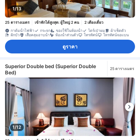
1/13
25 ตารางเมตร
เข้าพักได้สูงสุด: ผู้ใหญ่ 2 คน
2 เตียงเดี่ยว
กาต้มน้ำไฟฟ้า
กระจก
ของใช้ในห้องน้ำ
ไดร์เป่าผม
ผ้าเช็ดตัว
ฝักบัว
เสื้อคลุมอาบน้ำ
ห้องน้ำส่วนตัว
โทรทัศน์
โทรทัศน์จอแบน
ดูราคา
Superior Double bed (Superior Double
25 ตารางเมตร
Bed)
1/12