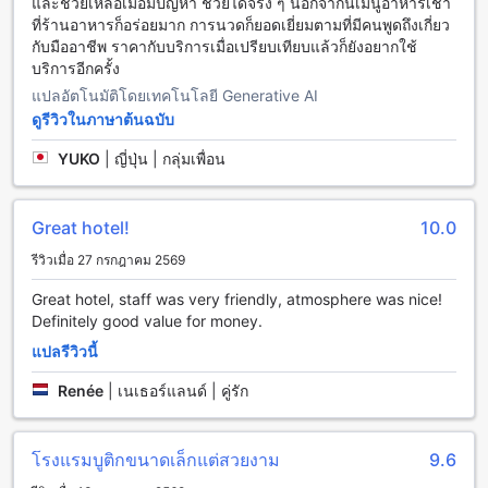
และช่วยเหลือเมื่อมีปัญหา ช่วยได้จริง ๆ นอกจากนี้เมนูอาหารเช้า
ทางไปยังสถานที่ต่าง ๆ ได้อย่างสะดวกสบาย นอกจากนี้ยังมี
ที่ร้านอาหารก็อร่อยมาก การนวดก็ยอดเยี่ยมตามที่มีคนพูดถึงเกี่ยว
บริการรถแท็กซี่ บริการจองตั๋ว และที่จอดรถฟรีสำหรับผู้เข้าพัก
กับมืออาชีพ ราคากับบริการเมื่อเปรียบเทียบแล้วก็ยังอยากใช้
บริการอีกครั้ง
สิ่งอำนวยความสะดวกในห้องพักที่เดอะทเวนตี้ ลอดจ์ (SHA Extra
แปลอัตโนมัติโดยเทคโนโลยี Generative AI
Plus)
ดูรีวิวในภาษาต้นฉบับ
เดอะทเวนตี้ ลอดจ์ (SHA Extra Plus) ให้บริการห้องพักที่มีสิ่ง
YUKO
|
ญี่ปุ่น | กลุ่มเพื่อน
อำนวยความสะดวกที่ครบครันเพื่อให้คุณมีประสบการณ์การเข้า
พักที่สะดวกสบายและประทับใจได้ ห้องพักทุกห้องมีระบบปรับ
อากาศที่ทำให้คุณสามารถควบคุมอุณหภูมิในห้องได้อย่างสบายตา
Great hotel!
10.0
นอกจากนี้ยังมีเสื้อผ้าคลุมอาบน้ำที่สะดวกสบายและเครื่องเป่าผม
เพื่อให้คุณสามารถดูแลตัวเองได้ในระหว่างการเข้าพัก หากคุณ
รีวิวเมื่อ 27 กรกฎาคม 2569
ต้องการพักผ่อนและสัมผัสกับบันเทิงในห้องพัก ที่นี่มีโทรทัศน์และ
Great hotel, staff was very friendly, atmosphere was nice!
ระบบสัญญาณทีวีดาวเทียม/สายเคเบิลเพื่อให้คุณสามารถรับชม
Definitely good value for money.
ความบันเทิงได้ตลอดเวลา นอกจากนี้ยังมีมินิบาร์และตู้เย็นให้
บริการเพื่อให้คุณสามารถเก็บเครื่องดื่มหรืออาหารเล็กๆไว้ในห้อง
แปลรีวิวนี้
พักได้
Renée
|
เนเธอร์แลนด์ | คู่รัก
สนุกกับอาหารอร่อยและสะดวกสบายที่เดอะทเวนตี้ ลอดจ์ (SHA
Extra Plus)
โรงแรมบูติกขนาดเล็กแต่สวยงาม
9.6
เดอะทเวนตี้ ลอดจ์ (SHA Extra Plus) ให้บริการอาหารอร่อยและ