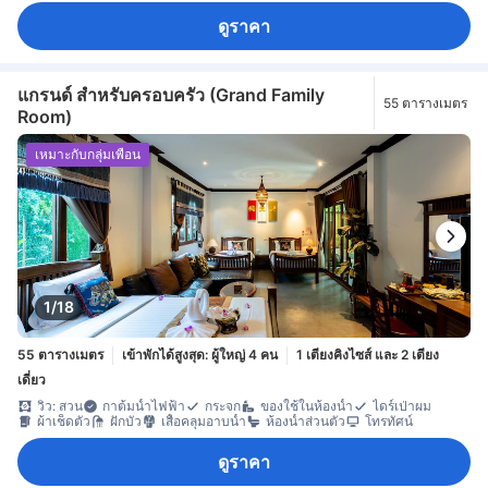
ดูราคา
แกรนด์ สำหรับครอบครัว (Grand Family
55 ตารางเมตร
Room)
เหมาะกับกลุ่มเพื่อน
1/18
55 ตารางเมตร
เข้าพักได้สูงสุด: ผู้ใหญ่ 4 คน
1 เตียงคิงไซส์ และ 2 เตียง
เดี่ยว
วิว: สวน
กาต้มน้ำไฟฟ้า
กระจก
ของใช้ในห้องน้ำ
ไดร์เป่าผม
ผ้าเช็ดตัว
ฝักบัว
เสื้อคลุมอาบน้ำ
ห้องน้ำส่วนตัว
โทรทัศน์
ดูราคา