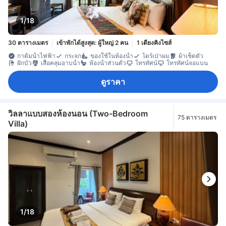
1/18
30 ตารางเมตร
เข้าพักได้สูงสุด: ผู้ใหญ่ 2 คน
1 เตียงคิงไซส์
กาต้มน้ำไฟฟ้า
กระจก
ของใช้ในห้องน้ำ
ไดร์เป่าผม
ผ้าเช็ดตัว
ฝักบัว
เสื้อคลุมอาบน้ำ
ห้องน้ำส่วนตัว
โทรทัศน์
โทรทัศน์จอแบน
ดูราคา
วิลลาแบบสองห้องนอน (Two-Bedroom
75 ตารางเมตร
Villa)
1/18