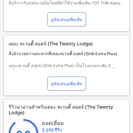
มีบริการรับส่งสนามบินโดยมีค่าใช้จ่ายเพิ่มเติม 100 THB ต่อคน
ที่พักมีเตียงนอนเด็กโดยไม่คิดค่าใช้จ่าย
ที่พักมีกาแฟจากโครงการหลวงบริการผู้เข้าพักฟรีตลอดทั้งวัน
ดูข้อเสนอเพิ่มเติม
เด็กและเตียงเสริม
เด็กทารกอายุ 0-2 ปี (รวมอายุ 2 ปี)
พักฟรี หากใช้เตียงที่มีอยู่ หมายเหตุ: หากต้องการใช้เตียงเด็ก อาจ
มีค่าใช้จ่ายเพิ่มเติม โดยบริการจะขึ้นอยู่กับความพร้อมของที่พัก
เดอะ ทเวนตี้ ลอดจ์ (The Twenty Lodge)
เด็กอายุ 3-4 ปี (รวมอายุ 4 ปี)
พักฟรีหากใช้เตียงที่มีอยู่แล้ว
สิ่งอำนวยความสะดวกที่เดอะทเวนตี้ ลอดจ์ (SHA Extra Plus)
ผู้เข้าพักอายุ 5 ปีขึ้นไปถือเป็นผู้ใหญ่
บริการเตียงเสริมขึ้นอยู่กับประเภทห้องที่เลือก กรุณาตรวจสอบ
เดอะทเวนตี้ ลอดจ์ (SHA Extra Plus) เป็นโรงแรมระดับ 3.5 ดาว
จำนวนผู้เข้าพักที่กำหนดในแต่ละห้องสำหรับข้อมูลเพิ่มเติม
ที่ตั้งอยู่ในเชียงใหม่ ภายในโรงแรมมีสิ่งอำนวยความสะดวกต่างๆ
โปรดทราบว่า เมื่อจองห้องพักมากกว่า 5 ห้องขึ้นไป อาจมีการใช้
ที่จะทำให้คุณรู้สึกสะดวกสบายตลอดการเข้าพัก ซึ่งรวมถึง ตู้เซฟ,
นโยบายที่แตกต่างหรือเงื่อนไขเพิ่มเติม
บริการรับส่งสนามบิน, โปรแกรมทัวร์, เครื่องปรับอากาศ, เสื้อผ้า
ดูข้อเสนอเพิ่มเติม
คลุมอาบน้ำ, เครื่องเป่าผม, โทรทัศน์, มินิบาร์, รับชมช่อง
ดาวเทียม/เคเบิลทีวี, การนวด, สระว่ายน้ำกลางแจ้ง, อินเทอร์เน็ต
ไร้สายในพื้นที่สาธารณะ, ที่จอดรถ, พื้นที่สูบบุหรี่, ตู้เย็น,
รีวิวน่าอ่านสำหรับเดอะ ทเวนตี้ ลอดจ์ (The Twenty
อินเทอร์เน็ตไร้สายในห้องพักทุกห้อง, บริการเช่ารถ, การเก็บ
Lodge)
สัมภาระกระเป๋าเดินทาง, บริการแท็กซี่, บริการจองตั๋ว, อาหาร
เช้าแบบบุฟเฟ่ต์, ที่จอดรถฟรี
ยอดเยี่ยม
3,256 รีวิว
สนุกสนานกับสิ่งอำนวยความสะดวกในเดอะทเวนตี้ ลอดจ์ (SHA