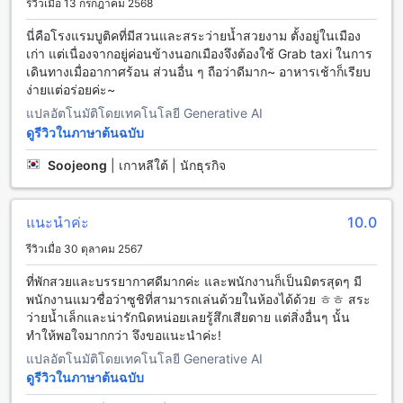
รีวิวเมื่อ 13 กรกฎาคม 2568
สะดวกสบายที่จะทำให้คุณรู้สึกพอใจตลอดการเข้าพักของคุณ
โรงแรมมีห้องอาหารที่สวยงามและสะอาดที่คุณสามารถสัมผัสกับ
นี่คือโรงแรมบูติคที่มีสวนและสระว่ายน้ำสวยงาม ตั้งอยู่ในเมือง
บรรยากาศที่เป็นกันเองของเชียงใหม่ได้ คุณสามารถเพลิดเพลิน
เก่า แต่เนื่องจากอยู่ค่อนข้างนอกเมืองจึงต้องใช้ Grab taxi ในการ
กับอาหารเช้าแบบบุฟเฟ่ต์ที่ห้องอาหารใหญ่ของโรงแรมทุกเช้า มี
เดินทางเมื่ออากาศร้อน ส่วนอื่น ๆ ถือว่าดีมาก~ อาหารเช้าก็เรียบ
หลากหลายเมนูให้เลือกตามความชอบของคุณ ไม่ว่าจะเป็นอาหาร
ง่ายแต่อร่อยค่ะ~
ไทยแบบดั้งเดิมหรืออาหารตะวันตกที่อร่อยและสดใหม่
แปลอัตโนมัติโดยเทคโนโลยี Generative AI
ดูรีวิวในภาษาต้นฉบับ
ห้องพักที่หรูหราและสะดวกสบายที่เดอะทเวนตี้ ลอดจ์ (SHA Extra
Plus)
Soojeong
|
เกาหลีใต้ | นักธุรกิจ
เดอะทเวนตี้ ลอดจ์ (SHA Extra Plus) มีห้องพักที่หลากหลายให้
เลือกสรรค์ที่จะตอบโจทย์ทุกความต้องการของผู้เข้าพัก ห้องดีลักซ์
แนะนำค่ะ
10.0
ดับเบิ้ลมีขนาด 30 ตารางเมตรพร้อมเตียงคิงไซส์ ส่วนห้องดีลักซ์
ทวินเบดมีขนาดเดียวกัน 30 ตารางเมตรแต่มาพร้อมเตียงเดี่ยว
รีวิวเมื่อ 30 ตุลาคม 2567
สำหรับครอบครัวที่มีสมาชิกมากกว่าหนึ่งคน ห้องครอบครัวมี
ขนาด 30 ตารางเมตรและมีเตียงเดี่ยวหรือเตียงคิงเพื่อให้คุณได้
ที่พักสวยและบรรยากาศดีมากค่ะ และพนักงานก็เป็นมิตรสุดๆ มี
เลือกสรรค์ตามความต้องการของคุณ สำหรับครอบครัวที่มีสมาชิก
พนักงานแมวชื่อว่าซูชิที่สามารถเล่นด้วยในห้องได้ด้วย ㅎㅎ สระ
มากกว่าหนึ่งคนและต้องการพื้นที่มากขึ้น เรามีห้องครอบครัวแก
ว่ายน้ำเล็กและน่ารักนิดหน่อยเลยรู้สึกเสียดาย แต่สิ่งอื่นๆ นั้น
รนด์ที่มีขนาด 55 ตารางเมตรและมีเตียงเดี่ยวหรือเตียงคิง ไม่ว่า
ทำให้พอใจมากกว่า จึงขอแนะนำค่ะ!
คุณจะเลือกห้องใดก็ตาม คุณสามารถจองห้องพักเหล่านี้ได้ง่ายๆ
แปลอัตโนมัติโดยเทคโนโลยี Generative AI
ผ่าน Agoda ซึ่งจะให้คุณได้รับราคาที่ดีที่สุดและประสบการณ์การ
ดูรีวิวในภาษาต้นฉบับ
จองที่สะดวกสบาย