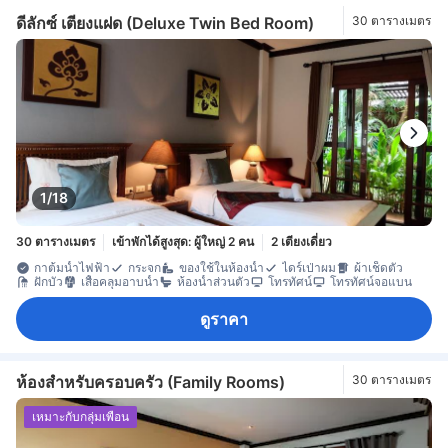
ดีลักซ์ เตียงแฝด (Deluxe Twin Bed Room)
30 ตารางเมตร
1/18
30 ตารางเมตร
เข้าพักได้สูงสุด: ผู้ใหญ่ 2 คน
2 เตียงเดี่ยว
กาต้มน้ำไฟฟ้า
กระจก
ของใช้ในห้องน้ำ
ไดร์เป่าผม
ผ้าเช็ดตัว
ฝักบัว
เสื้อคลุมอาบน้ำ
ห้องน้ำส่วนตัว
โทรทัศน์
โทรทัศน์จอแบน
ดูราคา
ห้องสำหรับครอบครัว (Family Rooms)
30 ตารางเมตร
เหมาะกับกลุ่มเพื่อน