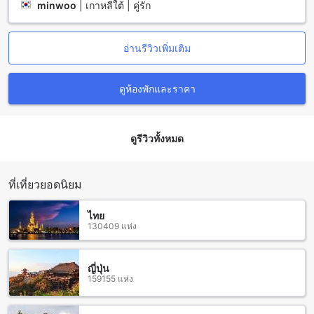
minwoo
|
เกาหลีใต้ | คู่รัก
เขตเมืองเก่า: สถานที่ท่องเที่ยวยอดฟ้าในเชียงใหม่
เขตเมืองเก่าในเชียงใหม่เป็นสถานที่ท่องเที่ยวที่น่าตื่นเต้นและน่า
อ่านรีวิวเพิ่มเติม
สนใจที่ต้องไม่พลาดเมื่อมาเยือนเมืองเชียงใหม่ในไทย นอกจากจะ
มีบรรยากาศที่เงียบสงบและเป็นศูนย์กลางของวัฒนธรรมและ
ประวัติศาสตร์ของเชียงใหม่ ยังมีสถานที่ท่องเที่ยวหลากหลายที่น่า
ดูห้องพักและราคา
สนใจให้คุณได้สัมผัส ทั้งการเดินเล่นในถนนคนเดิน, ชมวิวที่เขา
ดอยสุเทพ, สัมผัสวัฒนธรรมท้องถิ่นในวัดเชียงมั่น และสัมผัสกับ
ความอบอุ่นของคนในชุมชนเมืองเก่า
ดูรีวิวทั้งหมด
วิธีการเดินทางจากสนามบินสุวรรณภูมิไปยัง เดอะทเวนตี้ ลอดจ์
(SHA Extra Plus) เชียงใหม่
ที่เที่ยวยอดนิยม
เดอะทเวนตี้ ลอดจ์ (SHA Extra Plus) เป็นที่พักที่ตั้งอยู่ในเขตเมือง
เก่าของเชียงใหม่ และสามารถเดินทางมาถึงได้จากสนามบิน
ไทย
สุวรรณภูมิหรือสนามบินเชียงใหม่ได้อย่างสะดวกสบาย
130409 แห่ง
หากคุณเลือกที่จะเดินทางมาจากสนามบินสุวรรณภูมิ วิธีที่สะดวก
ที่สุดคือให้นั่งรถตู้ที่สนามบิน รถตู้สาย A1 จะพาคุณไปยังสถานี
ขนส่งเชียงใหม่ ซึ่งใช้เวลาเพียงประมาณ 15-20 นาที และค่า
ญี่ปุ่น
159155 แห่ง
โดยสารประมาณ 30 บาท
จากสถานีขนส่งเชียงใหม่ คุณสามารถนั่งรถแท็กซี่หรือรถ
สาธารณะเพื่อมาถึงเดอะทเวนตี้ ลอดจ์ (SHA Extra Plus) ซึ่งตั้งอยู่