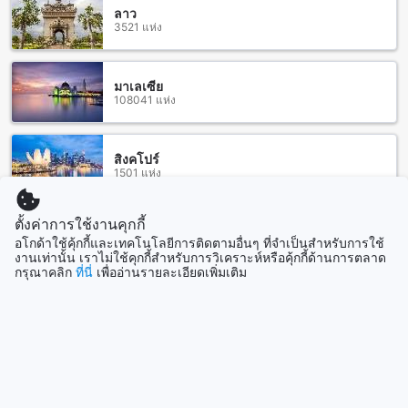
ห่างจากสถานีขนส่งประมาณ 2 กิโลเมตร
ลาว
3521 แห่ง
สถานที่ท่องเที่ยวรอบๆ เดอะทเวนตี้ ลอดจ์ (SHA Extra Plus)
เดอะทเวนตี้ ลอดจ์ (SHA Extra Plus) เป็นโรงแรมที่ตั้งอยู่ในทำเล
มาเลเซีย
108041 แห่ง
ที่สะดวกสบายและมีสถานที่ท่องเที่ยวหลายแห่งรอบๆ โรงแรม ใน
ระยะทางเดินสั้นสามารถเข้าชมวัดเจดีย์หลวง วัดพระสิงห์ วัด
เชียงมั่น และ วัดพันเตา ซึ่งเป็นวัดที่มีความสำคัญทาง
ประวัติศาสตร์และศิลปวัฒนธรรมของเชียงใหม่
สิงคโปร์
1501 แห่ง
นอกจากนี้ยังมีอื่นๆ อีกมากมาย เช่น อนุสาวรีย์สามกษัตริย์ ที่เป็น
อนุสาวรีย์ที่สร้างขึ้นเพื่อเฉลิมฉลองพระราชสมภพสมเด็จพระเจ้า
อยู่หัวฯ และ พิพิธภัณฑ์พื้นบ้านล้านนา ที่จะช่วยให้คุณได้รู้จักกับ
ตั้งค่าการใช้งานคุกกี้
แสดงเพิ่ม
วัฒนธรรมและวิถีชีวิตของชาวล้านนา
อโกด้าใช้คุ้กกี้และเทคโนโลยีการติดตามอื่นๆ ที่จำเป็นสำหรับการใช้
หากคุณชื่นชอบธรรมชาติ คุณสามารถเดินทางไปสวนบวกหาด
งานเท่านั้น เราไม่ใช้คุกกี้สำหรับการวิเคราะห์หรือคุ้กกี้ด้านการตลาด
และ สนามท่าแพ เพื่อสัมผัสกับความสดชื่นและความเรียบง่ายของ
ดูทั้งหมด
กรุณาคลิก
ที่นี่
เพื่ออ่านรายละเอียดเพิ่มเติม
ธรรมชาติ นอกจากนี้ยังมีหอศิลปวัฒนธรรมเมืองเชียงใหม่ที่คุณ
สามารถเยี่ยมชมได้เพื่อรู้จักกับศิลปวัฒนธรรมที่เป็นเอกลักษณ์ของ
ที่เที่ยวกำลังมาแรง
เชียงใหม่
ร้านอาหารใกล้เคียงที่เดอะทเวนตี้ ลอดจ์ (SHA Extra Plus)
สิงคโปร์
สิงคโปร์
หากคุณกำลังมองหาร้านอาหารใกล้เคียงที่เดอะทเวนตี้ ลอดจ์