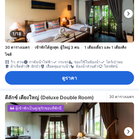
1/18
30 ตารางเมตร
เข้าพักได้สูงสุด: ผู้ใหญ่ 3 คน
1 เตียงเดี่ยว และ 1 เตียงคิง
ไซส์
วิว: สวน
กาต้มน้ำไฟฟ้า
กระจก
ของใช้ในห้องน้ำ
ไดร์เป่าผม
ผ้าเช็ดตัว
ฝักบัว
เสื้อคลุมอาบน้ำ
ห้องน้ำส่วนตัว
โทรทัศน์
ดูราคา
ดีลักซ์ เตียงใหญ่ (Deluxe Double Room)
30 ตารางเมตร
ผู้เข้าพักเป็นคู่/คู่รักชอบที่พักนี้