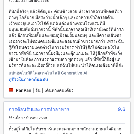
รีวิวเมื่อ 22 กันยายน 2568
สบาย
ที่พักนี้จริงๆ แล้วก็ดีอยู่นะ ค่อนข้างสวย ห่างจากสถานที่ท่องเที่ยว
สะดวกสบายที่เดอะทเวนตี้ ลอดจ์ (SHA Extra Plus)
ต่างๆ ใกล้มาก มีสระว่ายน้ำเล็กๆ และอาหารเช้าก็อร่อยด้วย
เจ้าของดูแลเอาใจใส่ดี แต่ฉันค่อนข้างชอบโรงแรมที่มี
เดอะทเวนตี้ ลอดจ์ (SHA Extra Plus) ให้บริการสะดวกสบายที่พัก
มนุษยสัมพันธ์มากกว่านี้ ที่พักนี้นอกจากคุณป้าที่เคาน์เตอร์ที่น่ารัก
ที่ไม่เหมือนใครในเชียงใหม่ โรงแรมมีห้องนิรภัยที่ปลอดภัยเพื่อให้
แล้ว อีกคนที่ผมสั้นและผอมดูมีรอยยิ้มปลอมๆ และมีความเย็นชา
คุณเก็บของขวัญและทรัพย์สินของคุณไว้ในที่ปลอดภัย นอกจากนี้
เธออาจจะไม่ชอบคนเอเชียและชอบคนผิวขาวมากกว่า เพราะฉัน
ยังมี Wi-Fi ในพื้นที่สาธารณะเพื่อให้คุณสามารถเชื่อมต่อกับโลก
รู้สึกโดนความแตกต่างในการบริการ ทำให้รู้สึกไม่ค่อยพอใจใน
ภายนอกได้ตลอดเวลา หากคุณสูบบุหรี่คุณสามารถใช้พื้นที่ที่มีการ
การมาพักที่นี่ นอกจากนี้ยังมียุงและตุ๊กแกเยอะ ให้รู้สึกกลัวที่จะวิ่ง
กำหนดสำหรับการสูบบุหรี่ได้ นอกจากนี้ยังมี Wi-Fi ฟรีในทุกห้อง
เข้ามาในห้อง การนวดก็ธรรมดา พูดตรงๆ แล้ว ที่พักนี้ก็ดีอยู่ แต่
พักเพื่อให้คุณสามารถเชื่อมต่อกับอินเทอร์เน็ตได้โดยไม่มีค่าใช้จ่าย
บริการดีและละเอียดถี่ถ้วน แต่ฉันไม่แนะนำให้คนเอเชียมาที่นี่ค่ะ
เพิ่มเติม นอกจากนี้ยังมีการจัดเก็บกระเป๋าเดินทางและบริการ
แปลอัตโนมัติโดยเทคโนโลยี Generative AI
ทำความสะอาดห้องเรียบร้อยทุกวัน
ดูรีวิวในภาษาต้นฉบับ
สิ่งอำนวยความสะดวกในการเดินทางที่เดอะทเวนตี้ ลอดจ์ (SHA
PanPan
|
จีน | เดินทางคนเดียว
Extra Plus)
เดอะทเวนตี้ ลอดจ์ (SHA Extra Plus) มีสิ่งอำนวยความสะดวกใน
การต้อนรับและการทำอาหาร
9.6
การเดินทางที่หลากหลายเพื่อให้คุณสามารถเข้าถึงได้อย่างสะดวก
สบาย ที่พักมีบริการรถรับส่งสนามบินเพื่อให้คุณสะดวกในการเดิน
รีวิวเมื่อ 17 มีนาคม 2568
ทางไปยังที่พัก นอกจากนี้ยังมีบริการทัวร์ที่คุณสามารถเข้าร่วมเพื่อ
สำรวจและเพลิดเพลินกับสถานที่ท่องเที่ยวในเชียงใหม่ หากคุณ
ตั้งอยู่ใกล้กับไนต์บาซาร์และสะดวกมาก พนักงานทุกคนใจดีมาก
ต้องการใช้รถส่วนตัว ที่พักมีบริการเช่ารถเพื่อให้คุณสามารถเดิน