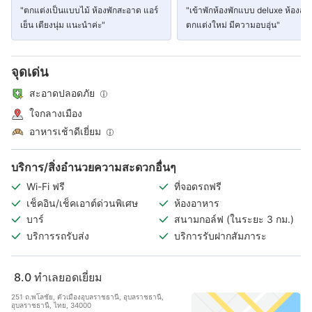
"ตกแต่งเป็นแบบไม้ ห้องพักสะอาด แอร์
"เข้าพักห้องพักแบบ deluxe ห้องส
เย็น เตียงนุ่ม แนะนำค่ะ"
ตกแต่งใหม่ มีความอบอุ่น"
จุดเด่น
สะอาดปลอดภัย
ใจกลางเมือง
อาหารเช้าดีเยี่ยม
บริการ/สิ่งอำนวยความสะดวกอื่นๆ
Wi-Fi ฟรี
ที่จอดรถฟรี
เช็คอิน/เช็คเอาต์ด่วนพิเศษ
ห้องอาหาร
บาร์
สนามกอล์ฟ (ในระยะ 3 กม.)
บริการรถรับส่ง
บริการรับฝากสัมภาระ
8.0
ทำเลยอดเยี่ยม
251 ถ.พโลชัย, ตัวเมืองอุบลราชธานี, อุบลราชธานี,
อุบลราชธานี, ไทย, 34000