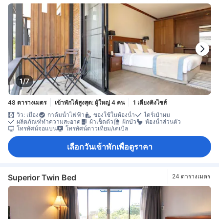
1/7
48 ตารางเมตร
เข้าพักได้สูงสุด: ผู้ใหญ่ 4 คน
1 เตียงคิงไซส์
วิว: เมือง
กาต้มน้ำไฟฟ้า
ของใช้ในห้องน้ำ
ไดร์เป่าผม
ผลิตภัณฑ์ทำความสะอาด
ผ้าเช็ดตัว
ฝักบัว
ห้องน้ำส่วนตัว
โทรทัศน์จอแบน
โทรทัศน์ดาวเทียม/เคเบิล
เลือกวันเข้าพักเพื่อดูราคา
Superior Twin Bed
24 ตารางเมตร