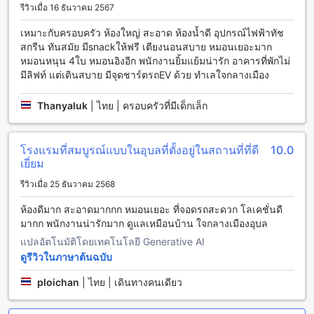
รีวิวเมื่อ 16 ธันวาคม 2567
นอกจากนี้ยังมีตลาดนัดอุบลราชธานี ที่เปิดให้บริการตั้งแต่เช้าถึง
เย็น ซึ่งคุณสามารถสัมผัสกับวัฒนธรรมและความอบอุ่นของ
เหมาะกับครอบครัว ห้องใหญ่ สะอาด ห้องน้ำดี อุปกรณ์ไฟฟ้าทัช
ชุมชนได้ที่นี่อีกด้วย
สกรีน ทันสมัย มีsnackให้ฟรี เตียงนอนสบาย หมอนเยอะมาก
หมอนหนุน 4ใบ หมอนอิงอีก พนักงานยิ้มแย้มน่ารัก อาคารที่พักไม่
การเดินทางจากสนามบินสุวรรณภูมิไปยังโรงแรมทอแสงเฮอริเท
มีลิฟท์ แต่เดินสบาย มีจุดชาร์ตรถEV ด้วย ทำเลใจกลางเมือง
จอุบล
Thanyaluk
|
ไทย | ครอบครัวที่มีเด็กเล็ก
โรงแรมทอแสงเฮอริเทจอุบลตั้งอยู่ในตัวเมืองอุบลราชธานี
อุบลราชธานี ไทย และมีสนามบินใกล้เคียงที่สามารถใช้บริการได้
สำหรับการเดินทางจากสนามบินสุวรรณภูมิไปยังโรงแรมทอแสง
โรงแรมที่สมบูรณ์แบบในอุบลที่ตั้งอยู่ในสถานที่ที่ดี
10.0
เฮอริเทจอุบล มีหลายวิธีที่คุณสามารถเลือกใช้ได้
เยี่ยม
วิธีที่หนึ่งคือการใช้บริการรถแท็กซี่ สามารถหารถแท็กซี่ที่จอดรอ
ให้บริการได้ที่ชั้น 1 ของอาคารผู้โดยสาร หรือจอดรอรถแท็กซี่
รีวิวเมื่อ 25 ธันวาคม 2568
ที่ทางเข้าออกสนามบิน โดยราคาประมาณ 300-400 บาท และ
ใช้เวลาเดินทางประมาณ 25-30 นาที ตามสภาพจราจร
ห้องดีมาก สะอาดมากกก หมอนเยอะ ที่จอดรถสะดวก โลเคชั่นดี
วิธีที่สองคือการใช้บริการรถรับส่งที่สนามบิน โดยสามารถจองรถ
มากก พนักงานน่ารักมาก ดูแลเหมือนบ้าน ใจกลางเมืองอุบล
รับส่งที่สนามบินล่วงหน้าผ่านแอปพลิเคชันหรือเว็บไซต์ โดยราคา
แปลอัตโนมัติโดยเทคโนโลยี Generative AI
ขึ้นอยู่กับระยะทางและปริมาณผู้โดยสาร และใช้เวลาเดินทาง
ดูรีวิวในภาษาต้นฉบับ
ประมาณ 25-30 นาทีเช่นกัน
ploichan
|
ไทย | เดินทางคนเดียว
สถานที่ท่องเที่ยวใกล้เคียงโรงแรมทอแสงเฮอริเทจอุบล