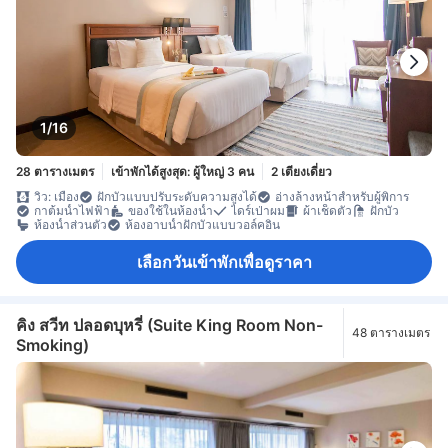
1/16
28 ตารางเมตร
เข้าพักได้สูงสุด: ผู้ใหญ่ 3 คน
2 เตียงเดี่ยว
วิว: เมือง
ฝักบัวแบบปรับระดับความสูงได้
อ่างล้างหน้าสำหรับผู้พิการ
กาต้มน้ำไฟฟ้า
ของใช้ในห้องน้ำ
ไดร์เป่าผม
ผ้าเช็ดตัว
ฝักบัว
ห้องน้ำส่วนตัว
ห้องอาบน้ำฝักบัวแบบวอล์คอิน
เลือกวันเข้าพักเพื่อดูราคา
คิง สวีท ปลอดบุหรี่ (Suite King Room Non-
48 ตารางเมตร
Smoking)