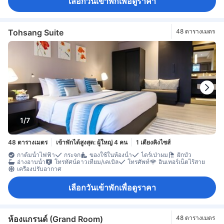
เลือกวันเข้าพักเพื่อดูราคา
Tohsang Suite
48 ตารางเมตร
1/7
48 ตารางเมตร
เข้าพักได้สูงสุด: ผู้ใหญ่ 4 คน
1 เตียงคิงไซส์
กาต้มน้ำไฟฟ้า
กระจก
ของใช้ในห้องน้ำ
ไดร์เป่าผม
ฝักบัว
อ่างอาบน้ำ
โทรทัศน์ดาวเทียม/เคเบิล
โทรศัพท์
อินเทอร์เน็ตไร้สาย
เครื่องปรับอากาศ
เลือกวันเข้าพักเพื่อดูราคา
ห้องแกรนด์ (Grand Room)
48 ตารางเมตร