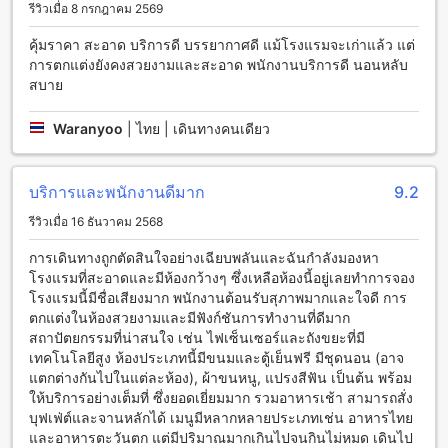
รีวิวเมื่อ 8 กรกฎาคม 2569
แท้จริง ห้องพักที่ทางเรามีให้บริการมีสิ่งอำนวยความสะดวกที่
หลากหลาย เริ่มตั้งแต่เครื่องปรับอากาศที่สามารถปรับอุณหภูมิ
คุ้มราคา สะอาด บริการดี บรรยากาศดี แม้โรงแรมจะเก่าแล้ว แต่
ตามความต้องการของคุณได้ ถึงเสื้อผ้าคลุมอาบน้ำที่สะดวกสบาย
การตกแต่งยังคงสวยงามและสะอาด พนักงานบริการดี นอนหลับ
นอกจากนี้ยังมีห้องพักที่มีหนังสือพิมพ์รายวันให้บริการ และเครื่อง
สบาย
เป่าผมที่สามารถใช้ได้ทันที นอกจากนี้ยังมีโทรทัศน์ มินิบาร์
โทรทัศน์ดาวเทียม/เคเบิลทีวี และตู้เย็นในห้องพักเพื่อให้คุณ
Waranyoo
|
ไทย | เดินทางคนเดียว
สามารถพักผ่อนได้อย่างสบายใจ
สิ่งอำนวยความสะดวกในการรับประทานอาหารที่โรงแรมทอแสง
บริการและพนักงานดีมาก
9.2
เฮอริเทจอุบล
รีวิวเมื่อ 16 ธันวาคม 2568
โรงแรมทอแสงเฮอริเทจอุบลมีสิ่งอำนวยความสะดวกในการรับ
ประทานอาหารที่หลากหลายและมีคุณภาพสูง ร้านอาหารภายใน
การเดินทางถูกตัดสินใจอย่างเฉียบพลันและฉันกำลังมองหา
โรงแรมเสิร์ฟอาหารที่อร่อยและหลากหลายรูปแบบ ท่านสามารถ
โรงแรมที่สะอาดและมีห้องกว้างๆ ซึ่งเหลือห้องนี้อยู่เลยทำการจอง
เลือกทานอาหารไทยและอาหารตะวันตกตามความชอบได้
โรงแรมนี้มีชื่อเสียงมาก พนักงานต้อนรับสุภาพมากและใจดี การ
นอกจากนี้ยังมีบริการห้องอาหารให้บริการแบบห้องพิเศษสำหรับผู้
ตกแต่งในห้องสวยงามและมีฟังก์ชันการทำงานที่ดีมาก
เข้าพักที่ต้องการความเป็นส่วนตัวมากขึ้น นอกจากนี้ยังมีบริการรูม
สถาปัตยกรรมที่น่าสนใจ เช่น ไฟเซ็นเซอร์และถังขยะที่มี
เซอร์วิสให้บริการท่านที่ต้องการสั่งอาหารและเครื่องดื่มในห้องพัก
เทคโนโลยีสูง ห้องประเภทนี้มีขนมและตู้เย็นฟรี มีชุดนอน (อาจ
ทำให้ท่านสามารถสั่งอาหารสะดวกสบายได้ตลอด นอกจากนี้ยังมี
แตกต่างกันไปในแต่ละห้อง), ผ้าขนหนู, แปรงสีฟัน เป็นต้น พร้อม
บริการทำความสะอาดห้องประจำวันเพื่อให้ท่านได้รับบริการที่
ให้บริการอย่างเต็มที่ ซึ่งยอดเยี่ยมมาก รวมอาหารเช้า สามารถสั่ง
สะดวกสบายและสดใส
บุฟเฟ่ต์และจานหลักได้ เมนูมีหลากหลายประเภทเช่น อาหารไทย
และอาหารตะวันตก แต่มีปริมาณมากเกินไปจนกินไม่หมด เดินไป