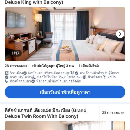
Deluxe King with Balcony)
1/17
28 ตารางเมตร
เข้าพักได้สูงสุด: ผู้ใหญ่ 3 คน
1 เตียงคิงไซส์
วิว: เมือง
ฝักบัวแบบปรับระดับความสูงได้
อ่างล้างหน้าสำหรับผู้พิการ
กาต้มน้ำไฟฟ้า
ของใช้ในห้องน้ำ
ไดร์เป่าผม
ผ้าเช็ดตัว
ฝักบัว
ห้องน้ำส่วนตัว
ห้องอาบน้ำฝักบัวแบบวอล์คอิน
เลือกวันเข้าพักเพื่อดูราคา
ดีลักซ์ แกรนด์ เตียงแฝด มีระเบียง (Grand
28 ตารางเมตร
Deluxe Twin Room With Balcony)