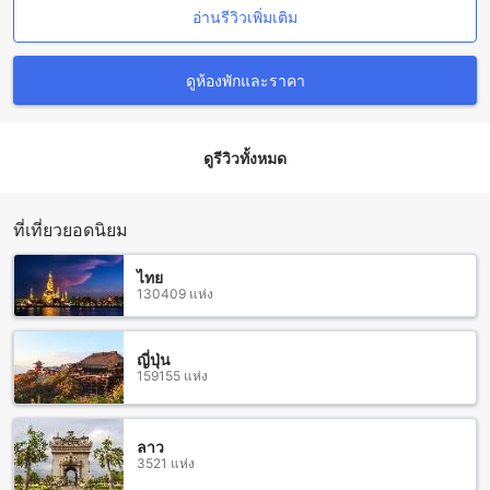
โรงแรมทอแสงเฮอริเทจอุบลตั้งอยู่ใกล้กับหลายสถานที่ท่องเที่ยวที่
อ่านรีวิวเพิ่มเติม
น่าสนใจในพื้นที่ ท่านสามารถเดินทางไปเยี่ยมชมวัดพระธาตุ
หนองบัวเพื่อสัมผัสบรรยากาศศิลปวัตถ์ที่งดงามและความเป็น
ศูนย์กลางของความเชื่อมั่นของชาวภาคอีสานได้ อีกทั้งยังมีทุ่งศรี
ดูห้องพักและราคา
เมืองที่เป็นแหล่งท่องเที่ยวที่มีความงดงามและเงียบสงบ ที่นี่ท่าน
สามารถเดินเล่นในทุ่งดอกไม้สีสันสดใสและสัมผัสกับสถานที่ท่อง
เที่ยวอื่นๆ เช่น วัดทุ่งศรีเมือง สนามกีฬาแห่งชาติอุบลราชธานี
ดูรีวิวทั้งหมด
และพิพิธภัณฑ์ภาพวาด 3 มิติ อุบลราชธานี ที่นี่เป็นสถานที่ที่จะ
ทำให้ท่านได้พักผ่อนและสนุกสนานอย่างเต็มที่ในวันหยุด
ร้านอาหารที่อยู่ใกล้โรงแรมทอแสงเฮอริเทจอุบล
ที่เที่ยวยอดนิยม
โรงแรมทอแสงเฮอริเทจอุบลตั้งอยู่ใกล้กับหลายร้านอาหารที่น่า
ไทย
สนใจ รวมถึง Santi Restaurant, Lek Nom Sod, Ubon Ocha,
130409 แห่ง
Tee Umnuaychoke, Sam Chai Cafe, OSHINEI Ubon
Ratchathani, SOMTUM JINDA RESTAURANT, Kuay Jab Rot
Seab 899, Peppers Restaurant & Bakery และ Agave
ญี่ปุ่น
159155 แห่ง
Vietnamese Cuisine & Cafe ซึ่งทุกแห่งมีเมนูอาหารอร่อยและ
บรรยากาศที่น่าตื่นเต้น ทำให้คุณสามารถสัมผัสประสบการณ์รับ
ประทานอาหารที่หลากหลายและอร่อยได้ในระยะเวลาที่สั้น ไม่ว่า
จะเป็นอาหารไทย อาหารญี่ปุ่น อาหารเวียตนาม หรือของหวานที่
ลาว
3521 แห่ง
อร่อย คุณจะพบทุกสิ่งที่คุณต้องการในรอบๆโรงแรม