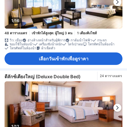
1/16
48 ตารางเมตร
เข้าพักได้สูงสุด: ผู้ใหญ่ 3 คน
1 เตียงคิงไซส์
วิว: เมือง
อ่างล้างหน้าสำหรับผู้พิการ
กาต้มน้ำไฟฟ้า
กระจก
ของใช้ในห้องน้ำ
เครื่องชั่งน้ำหนัก
ไดร์เป่าผม
โทรทัศน์ในห้องน้ำ
โทรศัพท์ในห้องน้ำ
ผ้าเช็ดตัว
เลือกวันเข้าพักเพื่อดูราคา
ดีลักซ์เตียงใหญ่ (Deluxe Double Bed)
24 ตารางเมตร
1/12