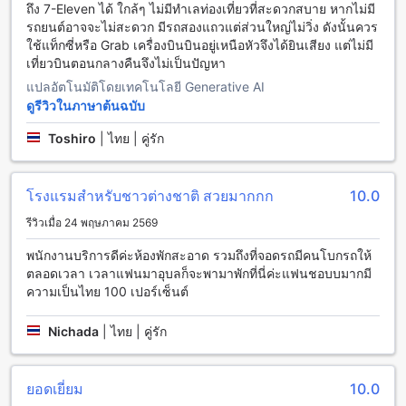
ห้องพักที่โรงแรมทอแสงเฮอริเทจอุบล
ถึง 7-Eleven ได้ ใกล้ๆ ไม่มีทำเลท่องเที่ยวที่สะดวกสบาย หากไม่มี
รถยนต์อาจจะไม่สะดวก มีรถสองแถวแต่ส่วนใหญ่ไม่วิ่ง ดังนั้นควร
โรงแรมทอแสงเฮอริเทจอุบล มีห้องพักหลากหลายประเภทที่คุณ
ใช้แท็กซี่หรือ Grab เครื่องบินบินอยู่เหนือหัวจึงได้ยินเสียง แต่ไม่มี
สามารถเลือกได้ ห้อง Deluxe Double Bed มีขนาด 24 ตาราง
เที่ยวบินตอนกลางคืนจึงไม่เป็นปัญหา
เมตร พร้อมเตียงคิงไซส์หนึ่งเตียง ห้อง Deluxe Twin Bed มีขนาด
แปลอัตโนมัติโดยเทคโนโลยี Generative AI
24 ตารางเมตร พร้อมเตียงเดี่ยวสองเตียง ห้อง Grand Deluxe
ดูรีวิวในภาษาต้นฉบับ
King with Balcony มีขนาด 28 ตารางเมตร พร้อมเตียงคิงไซส์
หนึ่งเตียง และห้อง Grand Deluxe Twin Room With Balcony มี
Toshiro
|
ไทย | คู่รัก
ขนาด 28 ตารางเมตร พร้อมเตียงเดี่ยวสองเตียง ห้อง Suite King
Room Non-Smoking มีขนาด 48 ตารางเมตร พร้อมเตียงคิงไซส์
หนึ่งเตียง ห้อง Superior Double Bed มีขนาด 24 ตารางเมตร
โรงแรมสำหรับชาวต่างชาติ สวยมากกก
10.0
พร้อมเตียงดับเบิล และห้อง Superior Twin bed มีขนาด 24
ตารางเมตร พร้อมเตียงเดี่ยวสองเตียง พิเศษกับการจองห้องพักที่
รีวิวเมื่อ 24 พฤษภาคม 2569
โรงแรมทอแสงเฮอริเทจอุบลบน Agoda คือคุณจะได้รับราคาที่ดี
พนักงานบริการดีค่ะห้องพักสะอาด รวมถึงที่จอดรถมีคนโบกรถให้
ที่สุดและประสบการณ์ที่ง่ายและไม่ยุ่งยากในการจอง
ตลอดเวลา เวลาแฟนมาอุบลก็จะพามาพักที่นี่ค่ะแฟนชอบบมากมี
ความเป็นไทย 100 เปอร์เซ็นต์
เมืองอุบลราชธานี: จุดพักผ่อนแห่งความเงียบสงบใจกลางเมือง
ตัวเมืองอุบลราชธานีเป็นที่ตั้งของโรงแรมทอแสงเฮอริเทจอุบล ที่มี
Nichada
|
ไทย | คู่รัก
สถานที่ท่องเที่ยวหลากหลายในระยะที่สามารถเดินทางได้เพียงไม่
กี่นาที ในตัวเมืองนี้คุณจะได้พบกับวัดสวยงามอย่างวัดเจดีย์
เฉลิมพระเกียรติ ที่มีพระธาตุยอดเยี่ยม และวัดเจดีย์มหาธาตุ
ยอดเยี่ยม
10.0
ลำปาง ที่มีพระธาตุเป็นที่สักการะของพระบรมธาตุจำลองคาถา