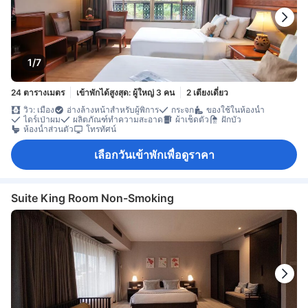
1/7
24 ตารางเมตร
เข้าพักได้สูงสุด: ผู้ใหญ่ 3 คน
2 เตียงเดี่ยว
วิว: เมือง
อ่างล้างหน้าสำหรับผู้พิการ
กระจก
ของใช้ในห้องน้ำ
ไดร์เป่าผม
ผลิตภัณฑ์ทำความสะอาด
ผ้าเช็ดตัว
ฝักบัว
ห้องน้ำส่วนตัว
โทรทัศน์
เลือกวันเข้าพักเพื่อดูราคา
Suite King Room Non-Smoking