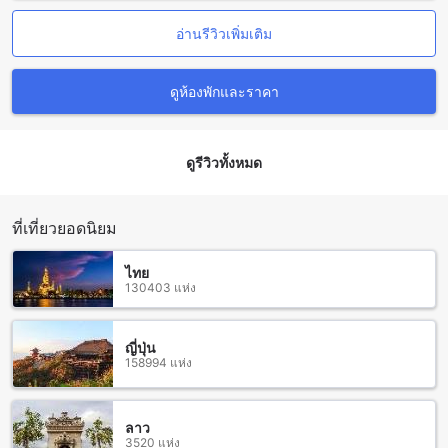
ผลิตภัณฑ์ท้องถิ่นได้
นอกจากนี้ ตรังซิตี้เซนเตอร์ยังอยู่ใกล้กับห้างสรรพสินค้าใหญ่แห่ง
อ่านรีวิวเพิ่มเติม
หนึ่งในเมือง ที่นี่คุณสามารถเพลิดเพลินกับการช้อปปิ้งและสัมผัส
กับวิถีชีวิตของชาวตรังได้อย่างสมบูรณ์แบบ
ดูห้องพักและราคา
การเดินทางจากสนามบินใกล้เคียงไปยัง ตรัง แกรนด์ โฮเทล (SHA
Extra Plus)
ดูรีวิวทั้งหมด
ตรัง แกรนด์ โฮเทล (SHA Extra Plus) เป็นโรงแรมที่ตั้งอยู่ในตรัง
ซิตี้เซนเตอร์ ตรัง ไทย และมีสถานที่ท่องเที่ยวหลายแห่งในบริเวณ
ใกล้เคียง หากคุณมาที่ตรังโดยใช้เครื่องบิน สามารถเดินทางจาก
สนามบินตรังไปยังโรงแรมได้อย่างสะดวกสบาย
ที่เที่ยวยอดนิยม
สำหรับผู้ที่มาที่สนามบินตรัง สามารถเดินทางไปยังตรัง แกรนด์
โฮเทล (SHA Extra Plus) โดยใช้รถแท็กซี่หรือแอร์พอร์ตเลอร์ ที่
ไทย
สนามบินจะมีจุดจอดรถแท็กซี่และแอร์พอร์ตเลอร์ที่ให้บริการ โดย
130403 แห่ง
ทั้งสองวิธีนี้จะใช้เวลาประมาณ 15-20 นาที และค่าใช้จ่าย
ประมาณ 150-200 บาท อย่างไรก็ตาม ควรติดต่อกับโรงแรมล่วง
หน้าเพื่อจองแท็กซี่หรือแอร์พอร์ตเลอร์ล่วงหน้าเพื่อให้มีรถรับส่ง
ญี่ปุ่น
158994 แห่ง
พร้อมรองรับคุณ
นอกจากนี้ คุณยังสามารถเดินทางไปยังตรัง แกรนด์ โฮเทล (SHA
Extra Plus) โดยใช้บริการรถรับส่งของโรงแรม โดยโรงแรมมี
บริการรถรับส่งจากสนามบินตรัง ซึ่งคุณสามารถติดต่อโรงแรม
ลาว
3520 แห่ง
ล่วงหน้าเพื่อจองบริการรถรับส่งได้