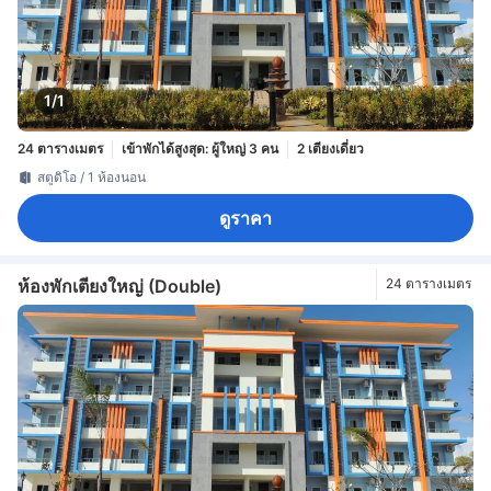
1/1
24 ตารางเมตร
เข้าพักได้สูงสุด: ผู้ใหญ่ 3 คน
2 เตียงเดี่ยว
สตูดิโอ / 1 ห้องนอน
ดูราคา
ห้องพักเตียงใหญ่ (Double)
24 ตารางเมตร