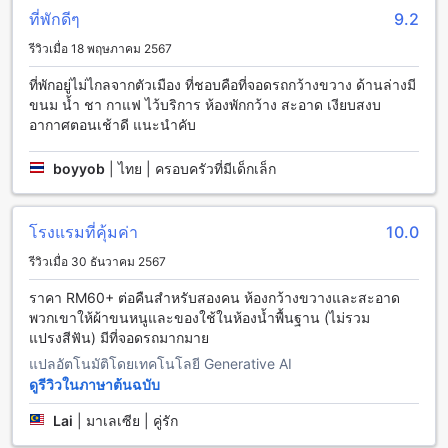
ที่พักดีๆ
9.2
ตรัง แกรนด์ โฮเทล (SHA Extra Plus) มีห้องพักที่สะดวกสบาย
รีวิวเมื่อ 18 พฤษภาคม 2567
และทันสมัยเพื่อตอบสนองความต้องการของผู้เข้าพักทุกคน ห้องพัก
แบบ Double มีขนาด 24 ตารางเมตรพร้อมเตียงคู่หนึ่งเตียง ส่วน
ที่พักอยู่ไม่ไกลจากตัวเมือง ที่ชอบคือที่จอดรถกว้างขวาง ด้านล่างมี
ห้องพักแบบ Twin มีขนาดเช่นเดียวกัน 24 ตารางเมตรแต่มีเตียง
ขนม น้ำ ชา กาแฟ ไว้บริการ ห้องพักกว้าง สะอาด เงียบสงบ
เดี่ยวสองเตียง ไม่ว่าจะเป็นห้อง Double หรือห้อง Twin ทุกห้องพัก
อากาศตอนเช้าดี แนะนำคับ
ที่นี่มีการจัดอำนวยความสะดวกอย่างดีเพื่อให้ผู้เข้าพักได้รับ
ประสบการณ์ที่ดีที่สุดในการพักผ่อนที่ตรัง แกรนด์ โฮเทล (SHA
boyyob
|
ไทย | ครอบครัวที่มีเด็กเล็ก
Extra Plus) นอกจากนี้ การจองห้องพักที่ตรัง แกรนด์ โฮเทล (SHA
Extra Plus) ผ่าน Agoda ยังมีประโยชน์อีกมากมาย เพราะคุณจะ
ได้รับราคาที่ดีที่สุดและประสบการณ์ในการจองที่ง่ายและไม่ยุ่ง
โรงแรมที่คุ้มค่า
10.0
ยาก
รีวิวเมื่อ 30 ธันวาคม 2567
ตรังซิตี้เซนเตอร์: สถานที่ท่องเที่ยวที่น่าสนใจในตรัง
ราคา RM60+ ต่อคืนสำหรับสองคน ห้องกว้างขวางและสะอาด
ตรังซิตี้เซนเตอร์ เป็นสถานที่ท่องเที่ยวที่น่าสนใจในเมืองตรัง ไทย
พวกเขาให้ผ้าขนหนูและของใช้ในห้องน้ำพื้นฐาน (ไม่รวม
โรงแรมตั้งอยู่ในทำเลที่สะดวกสบายและเป็นศูนย์กลางของเมือง
แปรงสีฟัน) มีที่จอดรถมากมาย
ทำให้ผู้เข้าพักสามารถเข้าถึงสถานที่ท่องเที่ยวหลากหลายในเมือง
แปลอัตโนมัติโดยเทคโนโลยี Generative AI
ได้อย่างง่ายดาย
ดูรีวิวในภาษาต้นฉบับ
ในระยะทางเดินเพียงไม่กี่นาทีจากโรงแรม คุณสามารถเดินเล่นที่
ถนนคนเดินในตัวเมืองได้ ซึ่งเต็มไปด้วยร้านค้าและร้านอาหารที่
Lai
|
มาเลเซีย | คู่รัก
น่าสนใจ คุณสามารถสั่งอาหารอร่อยท้องถิ่นและสินค้าที่ทำจาก