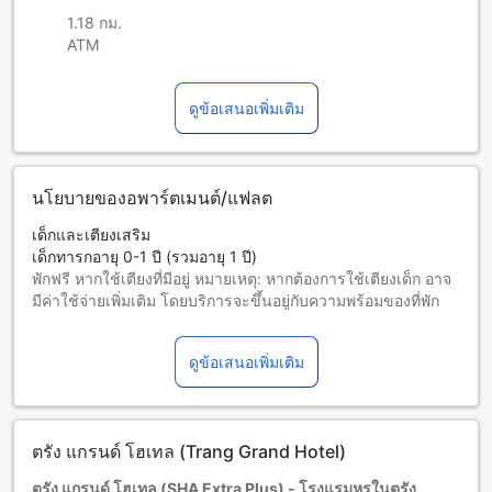
1.18 กม.
ATM
ดูข้อเสนอเพิ่มเติม
นโยบายของอพาร์ตเมนต์/แฟลต
เด็กและเตียงเสริม
เด็กทารกอายุ 0-1 ปี (รวมอายุ 1 ปี)
พักฟรี หากใช้เตียงที่มีอยู่ หมายเหตุ: หากต้องการใช้เตียงเด็ก อาจ
มีค่าใช้จ่ายเพิ่มเติม โดยบริการจะขึ้นอยู่กับความพร้อมของที่พัก
เด็กอายุ 2-12 ปี (รวมอายุ 12 ปี)
พักฟรีหากใช้เตียงที่มีอยู่แล้ว
ดูข้อเสนอเพิ่มเติม
ผู้เข้าพักอายุ 13 ปีขึ้นไปถือเป็นผู้ใหญ่
บริการเตียงเสริมขึ้นอยู่กับประเภทห้องที่เลือก กรุณาตรวจสอบ
จำนวนผู้เข้าพักที่กำหนดในแต่ละห้องสำหรับข้อมูลเพิ่มเติม
โปรดทราบว่า เมื่อจองห้องพักมากกว่า 5 ห้องขึ้นไป อาจมีการใช้
ตรัง แกรนด์ โฮเทล (Trang Grand Hotel)
นโยบายที่แตกต่างหรือเงื่อนไขเพิ่มเติม
ตรัง แกรนด์ โฮเทล (SHA Extra Plus) - โรงแรมหรูในตรัง