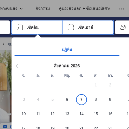
เข้าพัก ดังนั้น คะแนนรีวิวและความคิดเห็นที่แสดงบนอโกด้า จึงมาจากประสบ
ภูเก็ต
นทางขนส่ง
กิจกรรม
คูปองส่วนลด + ข้อเสนอพิเศษ
อปุ่ม Tab เพื่อเลื่อนหาคำที่ต้องการ แล้วกดปุ่ม Enter เพื่อเลือก
เช็คอิน
เช็คเอาต์
กด Enter เพื่อเลือกวันที่ ใช้ปุ่มลูกศรเพื่อเลือกวันเช็คอินและเช็คเอาต์ เมื่
ภูเก็ต เซอร์วิส อพาร์ตเมนต์
(
369
)
จอง ทู วิลลา สวีท เซอร์วิส อพาร์ตเมนต์
ปฏิทิน
สิงหาคม 2026
จ.
อ.
พ.
พฤ.
ศ.
ส.
อา.
จ
1
2
3
4
5
6
7
8
9
10
11
12
13
14
15
16
1
ดูรูปทั้งหมด
17
18
19
20
21
22
23
2