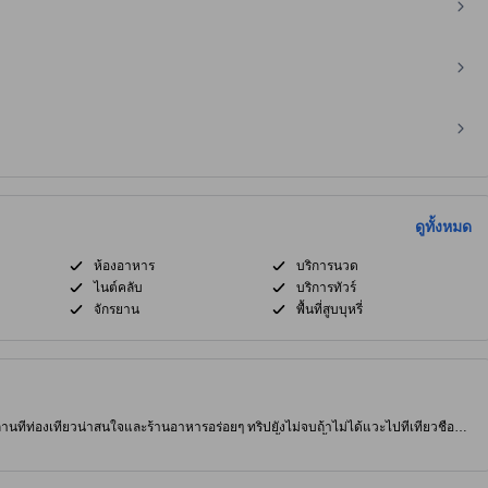
ดูทั้งหมด
ห้องอาหาร
บริการนวด
ไนต์คลับ
บริการทัวร์
จักรยาน
พื้นที่สูบบุหรี่
ล้สถานที่ท่องเที่ยวน่าสนใจและร้านอาหารอร่อยๆ ทริปยังไม่จบถ้าไม่ได้แวะไปที่เที่ยวชื่อดัง
อีกสักที่ ที่พักมีบริการนวด, ห้องอาหาร และ สปา ช่วยให้วันพักผ่อนสะดวกสบายผ่อนคลายขึ้นไปอีกขั้น