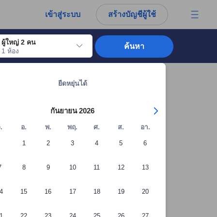
การณ์ตรงของผู้เข้าพักอย่างแท้จริง
เข้าสู่ระบบ
สร้างบัญชีผู้ใช้
ผู้ใหญ่ 2 คน
ค้นหา
1 ห้อง
อไปถึงวันเช็คอินที่ต้องการ ให้กดปุ่ม Enter เพื่อเลือกวันเช็คอินดังกล่าว ทำซ้ำขั้นต
ดูที่พักทั้งหมดในภูเก็ต: 12,290 แห่ง
ยืดหยุ่นได้
กันยายน 2026
.
อ.
พ.
พฤ.
ศ.
ส.
อา.
1
2
3
4
5
6
7
8
9
10
11
12
13
4
15
16
17
18
19
20
1
22
23
24
25
26
27