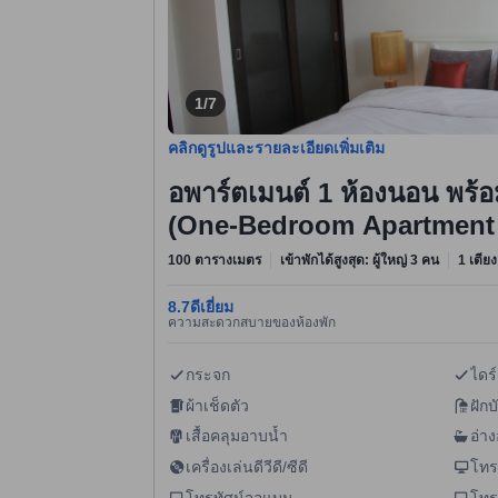
1/7
คลิกดูรูปและรายละเอียดเพิ่มเติม
อพาร์ตเมนต์ 1 ห้องนอน พร้
(One-Bedroom Apartment 
100 ตารางเมตร
เข้าพักได้สูงสุด: ผู้ใหญ่ 3 คน
1 เตีย
8.7
ดีเยี่ยม
ความสะดวกสบายของห้องพัก
กระจก
ไดร์
ผ้าเช็ดตัว
ฝักบ
เสื้อคลุมอาบน้ำ
อ่า
เครื่องเล่นดีวีดี/ซีดี
โทร
โทรทัศน์จอแบน
โทร