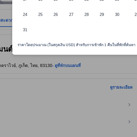
24
25
26
27
28
29
30
2
มสะดวก
รีวิว
ตำแหน่งที่ตั้ง
นโยบายที่พัก
31
าพักทราบถึงความสะดวกสบายและสิ่งอำนวยความสะดวกที่คาดว่าน่าจะได้รับ ณ ท
ราคาโดยประมาณ (ในสกุลเงิน USD) สำหรับการเข้าพัก 1 คืนในที่พักที่ค้นหา
ตเมนต์ (Two Villas Suite Service
าไวย์, ภูเก็ต, ไทย, 83130
- ดูที่พักบนแผนที่
ดูรายละเอียด