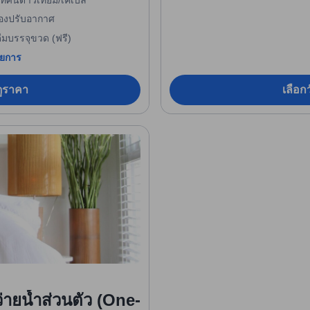
ื่องปรับอากาศ
ื่มบรรจุขวด (ฟรี)
ายการ
อดูราคา
เลือกว
่ายน้ำส่วนตัว (One-