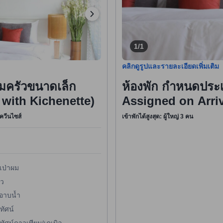
1/1
คลิกดูรูปและรายละเอียดเพิ่มเติม
อมครัวขนาดเล็ก
ห้องพัก กำหนดประเ
with Kichenette)
Assigned on Arriv
งควีนไซส์
เข้าพักได้สูงสุด: ผู้ใหญ่ 3 คน
เป่าผม
ัว
งอาบน้ำ
ทัศน์
ทัศน์ดาวเทียม/เคเบิล