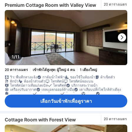
ตู้เซฟในห้องพัก
ห้องปลอดบุหรี่
Premium Cottage Room with Valley View
20 ตารางเมตร
1/11
20 ตารางเมตร
เข้าพักได้สูงสุด: ผู้ใหญ่ 4 คน
1 เตียงใหญ่
วิว: พื้นที่กลางแจ้ง
กาต้มน้ำไฟฟ้า
ของใช้ในห้องน้ำ
ผ้าเช็ดตัว
ฝักบัว
ห้องน้ำส่วนตัว
โทรทัศน์
โทรทัศน์จอแบน
โทรทัศน์ดาวเทียม/เคเบิล
โทรศัพท์
บริการสระว่ายน้ำ
เครื่องปรับอากาศ
เจลแอลกอฮอล์ล้างมือ
เตาเสียบปลั๊กไฟใกล้หัวเตียง
ทางเข้าส่วนตัว
บริการโทรปลุก
ผ้าปูที่นอน
พัดลม
อะแดปเตอร์
เครื่องชงกาแฟ/ชา
ตู้เย็น
น้ำดื่มบรรจุขวด (ฟรี)
โต๊ะทำงาน
ถังขยะ
เลือกวันเข้าพักเพื่อดูราคา
พื้นกระเบื้อง/หินอ่อน
พื้นที่นั่งเล่น
พื้นไม้/ปาเกต์
ระเบียง/ชานเรือน
ตู้เสื้อผ้า
เครื่องปรับอากาศส่วนตัว
ตู้เซฟในห้องพัก
Cottage Room with Forest View
20 ตารางเมตร