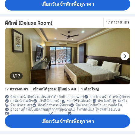
น้ำดื่มบรรจุขวด (ฟรี)
โต๊ะทำงาน
ถังขยะ
พื้นกระเบื้อง/หินอ่อน
เลือกวันเข้าพักเพื่อดูราคา
พื้นที่นั่งเล่น
พื้นไม้/ปาเกต์
ระเบียง/ชานเรือน
ห้องพักชั้น G
ตู้เสื้อผ้า
เครื่องปรับอากาศส่วนตัว
ตู้เซฟในห้องพัก
ดีลักซ์ (Deluxe Room)
17 ตารางเมตร
1/17
17 ตารางเมตร
เข้าพักได้สูงสุด: ผู้ใหญ่ 5 คน
1 เตียงใหญ่
ห้องอาบน้ำฝักบัวรถเข็นเข้าได้ (Roll-in shower)
อ่างล้างหน้าสำหรับผู้พิการ
กาต้มน้ำไฟฟ้า
เก้าอี้นั่งอาบน้ำ
ของใช้ในห้องน้ำ
ผ้าเช็ดตัว
ฝักบัว
ห้องน้ำส่วนตัว
ห้องน้ำสำหรับผู้พิการ
ห้องอาบน้ำฝักบัวแบบวอล์คอิน
อ่างอาบน้ำที่เป็นมิตรต่อผู้พิการ/ผู้สูงอายุ
โทรทัศน์
โทรทัศน์จอแบน
โทรทัศน์ดาวเทียม/เคเบิล
โทรศัพท์
บริการสระว่ายน้ำ
เครื่องปรับอากาศ
เจลแอลกอฮอล์ล้างมือ
เตาเสียบปลั๊กไฟใกล้หัวเตียง
เลือกวันเข้าพักเพื่อดูราคา
ทางเข้าส่วนตัว
บริการโทรปลุก
ผ้าปูที่นอน
พัดลม
ม่านทึบแสง
อะแดปเตอร์
เครื่องชงกาแฟ/ชา
ตู้เย็น
น้ำดื่มบรรจุขวด (ฟรี)
บริการทำความสะอาดรายวัน
โต๊ะทำงาน
ถังขยะ
พื้นกระเบื้อง/หินอ่อน
พื้นที่นั่งเล่น
พื้นไม้/ปาเกต์
ตู้เสื้อผ้า
เครื่องปรับอากาศส่วนตัว