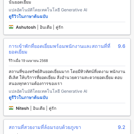
นั้นยอดเยี่ยม
Upper Deck Resort ให้บริการห้องพักในสองประเภทหลัก คือ
แปลอัตโนมัติโดยเทคโนโลยี Generative AI
Cottage Room และ Deluxe Twin Room ทั้งสองประเภทนี้มี
ดูรีวิวในภาษาต้นฉบับ
ความสะดวกสบายและเป็นส่วนตัว ห้อง Cottage มีขนาด 20
Ashutosh
|
อินเดีย | คู่รัก
ตารางเมตร พร้อมเตียงเดียวสองเตียง ส่วนห้อง Deluxe Twin มี
ขนาด 16 ตารางเมตร พร้อมเตียงเดียวสองเตียงด้วย
การจองห้องพักที่ Upper Deck Resort ผ่าน Agoda จะให้ผู้ใช้
ประโยชน์มากมาย ไม่ว่าจะเป็นราคาที่ดีที่สุด หรือความสะดวก
การเข้าพักที่ยอดเยี่ยมพร้อมพนักงานและสถานที่ที่
9.6
สบายในการทำรายการ ผู้ใช้สามารถเลือกห้องพักที่ตรงตามความ
ยอดเยี่ยม
ต้องการได้ง่ายดาย และมั่นใจได้ว่าจะได้รับการบริการที่ดีจาก
รีวิวเมื่อ 19 เมษายน 2568
Agoda
สถานที่ของทรัพย์สินยอดเยี่ยมมาก โดยมีทิวทัศน์ที่งดงาม พนักงาน
วิวทะเลที่สวยงามและบรรยากาศเงียบสงบที่ โกลด์ แวลเลย์ใน
ดีเลิศ ให้บริการที่ยอดเยี่ยม สิ่งอำนวยความสะดวกยอดเยี่ยม ตอบ
โลนาวาลา, อินเดีย
สนองทุกความต้องการของเรา
แปลอัตโนมัติโดยเทคโนโลยี Generative AI
โกลด์ แวลเลย์ เป็นรีสอร์ทที่มีตำแหน่งที่ตั้งอยู่บนเนินเขาที่สูง ให้
ดูรีวิวในภาษาต้นฉบับ
คุณได้ชื่นชมวิวทะเลที่สวยงามของอ่าว โลนาวาลา ที่ให้คุณเห็น
วิวทะเลสีน้ำเงินใส และภูเขาที่ราบรื่น ที่นี่คุณจะได้สัมผัสกับ
Nitesh
|
อินเดีย | คู่รัก
บรรยากาศเงียบสงบและร่มรื่นของธรรมชาติที่เป็นเอกลักษณ์ของ
โลนาวาลา
รีสอร์ทนี้มีห้องพักที่สะดวกสบายและมีสิ่งอำนวยความสะดวกครบ
สถานที่สวยงามที่ล้อมรอบด้วยภูเขา
9.2
ครัน ทั้งห้องพักแบบสตูดิโอและวิลล่า ทุกห้องมีระเบียงส่วนตัวที่