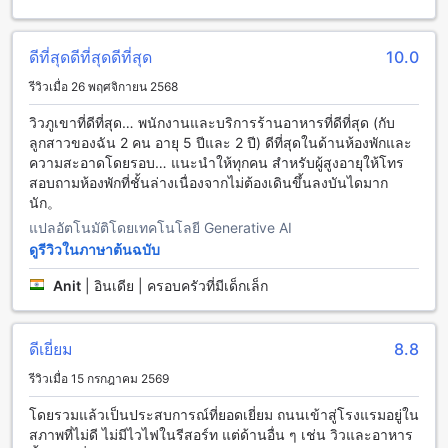
สิ่งอำนวยความสะดวกในการเดินทางที่ Upper Deck Resort
ดีที่สุดดีที่สุดดีที่สุด
10.0
Upper Deck Resort ให้บริการสิ่งอำนวยความสะดวกในการเดิน
รีวิวเมื่อ 26 พฤศจิกายน 2568
ทางที่หลากหลายเพื่อให้แขกสามารถเดินทางไปยังสถานที่ต่างๆได้
อย่างสะดวกสบาย ที่พักมีที่จอดรถสำหรับแขกโดยไม่เสียค่าใช้จ่าย
วิวภูเขาที่ดีที่สุด… พนักงานและบริการร้านอาหารที่ดีที่สุด (กับ
ซึ่งจะช่วยให้แขกสามารถมาพักผ่อนที่นี่ได้อย่างสะดวกสบายและ
ลูกสาวของฉัน 2 คน อายุ 5 ปีและ 2 ปี) ดีที่สุดในด้านห้องพักและ
ปลอดภัย อีกทั้งยังมีบริการรถรับส่งสนามบินฟรีเพื่อให้แขกสามารถ
ความสะอาดโดยรอบ… แนะนำให้ทุกคน สำหรับผู้สูงอายุให้โทร
เดินทางมายังที่พักได้อย่างสะดวกและรวดเร็ว
สอบถามห้องพักที่ชั้นล่างเนื่องจากไม่ต้องเดินขึ้นลงบันไดมาก
นัก。
สิ่งอำนวยความสะดวกในการรับประทานอาหารที่ Upper Deck
แปลอัตโนมัติโดยเทคโนโลยี Generative AI
Resort
ดูรีวิวในภาษาต้นฉบับ
Upper Deck Resort ให้บริการร้านอาหารที่มีความหลากหลาย
Anit
|
อินเดีย | ครอบครัวที่มีเด็กเล็ก
และมีคุณภาพสูงสำหรับผู้เข้าพักทุกท่าน ร้านอาหารของโรงแรมนี้
มีเมนูอาหารท้องถิ่นและอาหารนานาชาติที่อร่อยและคุ้มค่า คุณ
สามารถเลือกสัมผัสกับรสชาติที่หลากหลายของอาหารท้องถิ่นหรือ
ดีเยี่ยม
8.8
สัมผัสกับความอร่อยของอาหารนานาชาติได้ตามต้องการ
นอกจากนี้ยังมีบรรยากาศที่เป็นส่วนตัวและเงียบสงบที่จะทำให้การ
รีวิวเมื่อ 15 กรกฎาคม 2569
รับประทานอาหารของคุณเป็นประสบการณ์ที่น่าประทับใจอีกด้วย
โดยรวมแล้วเป็นประสบการณ์ที่ยอดเยี่ยม ถนนเข้าสู่โรงแรมอยู่ใน
สภาพที่ไม่ดี ไม่มีไวไฟในรีสอร์ท แต่ด้านอื่น ๆ เช่น วิวและอาหาร
ห้องพักที่มีให้เลือกที่ Upper Deck Resort