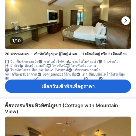
1/10
20 ตารางเมตร
เข้าพักได้สูงสุด: ผู้ใหญ่ 4 คน
1 เตียงใหญ่ หรือ 2 เตียงเดี่ยว
วิว: พื้นที่กลางแจ้ง
กาต้มน้ำไฟฟ้า
ของใช้ในห้องน้ำ
ผ้าเช็ดตัว
ฝักบัว
ห้องน้ำส่วนตัว
โทรทัศน์
โทรทัศน์จอแบน
โทรทัศน์ดาวเทียม/เคเบิล
โทรศัพท์
บริการสระว่ายน้ำ
เครื่องปรับอากาศ
เจลแอลกอฮอล์ล้างมือ
เตาเสียบปลั๊กไฟใกล้หัวเตียง
ทางเข้าส่วนตัว
บริการโทรปลุก
ผ้าปูที่นอน
พัดลม
อะแดปเตอร์
เครื่องชงกาแฟ/ชา
ตู้เย็น
น้ำดื่มบรรจุขวด (ฟรี)
โต๊ะทำงาน
ถังขยะ
เลือกวันเข้าพักเพื่อดูราคา
พื้นกระเบื้อง/หินอ่อน
พื้นที่นั่งเล่น
พื้นไม้/ปาเกต์
ระเบียง/ชานเรือน
ตู้เสื้อผ้า
เครื่องปรับอากาศส่วนตัว
ตู้เซฟในห้องพัก
ค็อทเทจพร้อมทิวทัศน์ภูเขา (Cottage with Mountain
View)