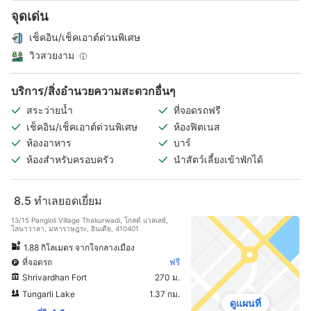
จุดเด่น
เช็คอิน/เช็คเอาต์ด่วนพิเศษ
วิวสวยงาม
บริการ/สิ่งอำนวยความสะดวกอื่นๆ
สระว่ายน้ำ
ที่จอดรถฟรี
เช็คอิน/เช็คเอาต์ด่วนพิเศษ
ห้องฟิตเนส
ห้องอาหาร
บาร์
ห้องสำหรับครอบครัว
นำสัตว์เลี้ยงเข้าพักได้
8.5
ทำเลยอดเยี่ยม
13/15 Pangloli Village Thakurwadi, โกลด์ แวลเลย์,
โลนาวาลา, มหาราษฎระ, อินเดีย, 410401
1.88 กิโลเมตร จากใจกลางเมือง
ที่จอดรถ
ฟรี
Shrivardhan Fort
270 ม.
Tungarli Lake
1.37 กม.
ดูแผนที่