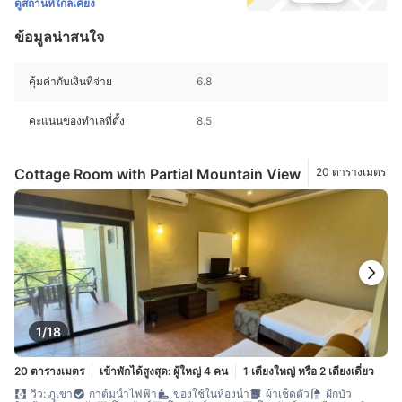
ดูสถานที่ใกล้เคียง
ข้อมูลน่าสนใจ
คุ้มค่ากับเงินที่จ่าย
6.8
คะแนนของทำเลที่ตั้ง
8.5
Cottage Room with Partial Mountain View
20 ตารางเมตร
1/18
20 ตารางเมตร
เข้าพักได้สูงสุด: ผู้ใหญ่ 4 คน
1 เตียงใหญ่ หรือ 2 เตียงเดี่ยว
วิว: ภูเขา
กาต้มน้ำไฟฟ้า
ของใช้ในห้องน้ำ
ผ้าเช็ดตัว
ฝักบัว