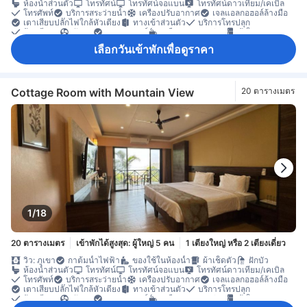
ห้องน้ำส่วนตัว
โทรทัศน์
โทรทัศน์จอแบน
โทรทัศน์ดาวเทียม/เคเบิล
โทรศัพท์
บริการสระว่ายน้ำ
เครื่องปรับอากาศ
เจลแอลกอฮอล์ล้างมือ
เตาเสียบปลั๊กไฟใกล้หัวเตียง
ทางเข้าส่วนตัว
บริการโทรปลุก
ผ้าปูที่นอน
พัดลม
อะแดปเตอร์
เครื่องชงกาแฟ/ชา
ตู้เย็น
น้ำดื่มบรรจุขวด (ฟรี)
โต๊ะทำงาน
ถังขยะ
พื้นกระเบื้อง/หินอ่อน
เลือกวันเข้าพักเพื่อดูราคา
พื้นที่นั่งเล่น
พื้นไม้/ปาเกต์
ระเบียง/ชานเรือน
ตู้เสื้อผ้า
เครื่องปรับอากาศส่วนตัว
ตู้เซฟในห้องพัก
Cottage Room with Mountain View
20 ตารางเมตร
1/18
20 ตารางเมตร
เข้าพักได้สูงสุด: ผู้ใหญ่ 5 คน
1 เตียงใหญ่ หรือ 2 เตียงเดี่ยว
วิว: ภูเขา
กาต้มน้ำไฟฟ้า
ของใช้ในห้องน้ำ
ผ้าเช็ดตัว
ฝักบัว
ห้องน้ำส่วนตัว
โทรทัศน์
โทรทัศน์จอแบน
โทรทัศน์ดาวเทียม/เคเบิล
โทรศัพท์
บริการสระว่ายน้ำ
เครื่องปรับอากาศ
เจลแอลกอฮอล์ล้างมือ
เตาเสียบปลั๊กไฟใกล้หัวเตียง
ทางเข้าส่วนตัว
บริการโทรปลุก
ผ้าปูที่นอน
พัดลม
อะแดปเตอร์
เครื่องชงกาแฟ/ชา
ตู้เย็น