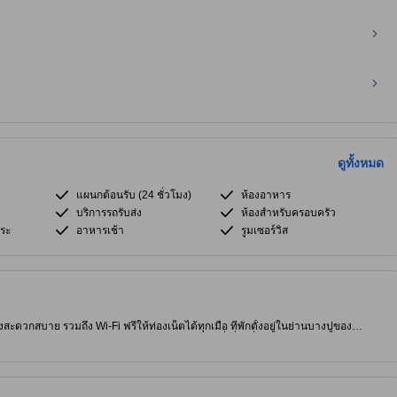
ดูทั้งหมด
แผนกต้อนรับ (24 ชั่วโมง)
ห้องอาหาร
บริการรถรับส่ง
ห้องสำหรับครอบครัว
ระ
อาหารเช้า
รูมเซอร์วิส
างสะดวกสบาย รวมถึง Wi-Fi ฟรีให้ท่องเน็ตได้ทุกเมื่อ ที่พักตั้งอยู่ในย่านบางปูของ
จและร้านอาหารอร่อยๆ ทริปยังไม่จบถ้าไม่ได้แวะไปที่เที่ยวชื่อดังอย่าง Rabiang Thale
ี บริการนวด และ ห้องอาหาร คอยอำนวยความสะดวกแก่ผู้เข้าพัก