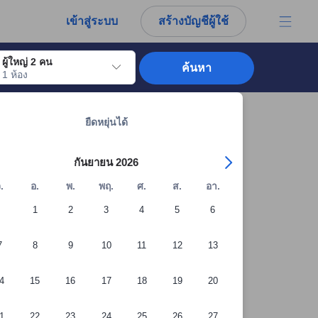
การณ์ตรงของผู้เข้าพักอย่างแท้จริง
เข้าสู่ระบบ
สร้างบัญชีผู้ใช้
ผู้ใหญ่ 2 คน
ค้นหา
1 ห้อง
อไปถึงวันเช็คอินที่ต้องการ ให้กดปุ่ม Enter เพื่อเลือกวันเช็คอินดังกล่าว ทำซ้ำขั้นต
ดูที่พักทั้งหมดในสมุทรปราการ: 211 แห่ง
ยืดหยุ่นได้
กันยายน 2026
.
อ.
พ.
พฤ.
ศ.
ส.
อา.
1
2
3
4
5
6
7
8
9
10
11
12
13
4
15
16
17
18
19
20
1
22
23
24
25
26
27