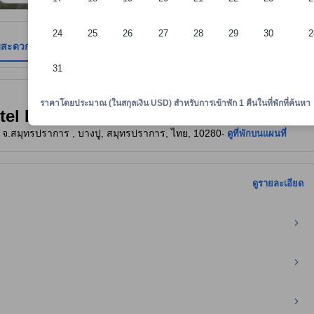
24
25
26
27
28
29
30
2
มสะดวก
รีวิว
ตำแหน่งที่ตั้ง
นโยบายที่พัก
31
าพักทราบถึงความสะดวกสบายและสิ่งอำนวยความสะดวกที่คาดว่าน่าจะได้รับ ณ ท
ราคาโดยประมาณ (ในสกุลเงิน USD) สำหรับการเข้าพัก 1 คืนในที่พักที่ค้นหา
tel Bangpoo)
อง จ.สมุทรปราการ , บางปู, สมุทรปราการ, ไทย, 10280
- ดูที่พักบนแผนที่
ดูรายละเอียด