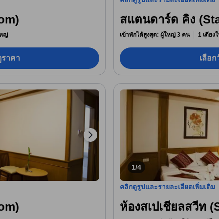
oom)
สแตนดาร์ด คิง (S
หญ่
เข้าพักได้สูงสุด: ผู้ใหญ่ 3 คน
1 เตียงใ
อดูราคา
เลือกว
1/4
คลิกดูรูปและรายละเอียดเพิ่มเติม
oom)
ห้องสเปเชียลสวีท (