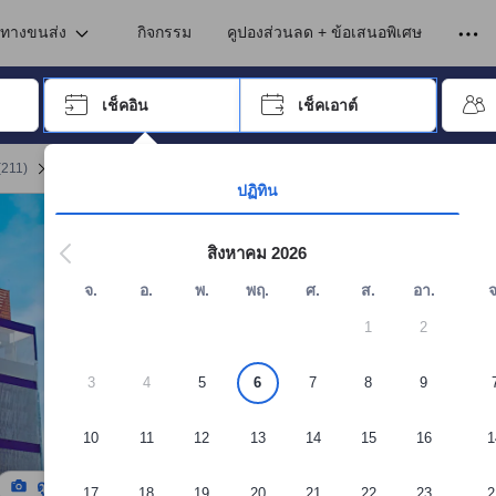
เข้าพัก ดังนั้น คะแนนรีวิวและความคิดเห็นที่แสดงบนอโกด้า จึงมาจากประสบ
ร
งในสมุทรปราการ
นทางขนส่ง
กิจกรรม
คูปองส่วนลด + ข้อเสนอพิเศษ
อปุ่ม Tab เพื่อเลื่อนหาคำที่ต้องการ แล้วกดปุ่ม Enter เพื่อเลือก
เช็คอิน
เช็คเอาต์
กด Enter เพื่อเลือกวันที่ ใช้ปุ่มลูกศรเพื่อเลือกวันเช็คอินและเช็คเอาต์ เมื่
(
211
)
จอง โรงแรมซาซา บางปู
ปฏิทิน
สิงหาคม 2026
จ.
อ.
พ.
พฤ.
ศ.
ส.
อา.
จ
1
2
3
4
5
6
7
8
9
10
11
12
13
14
15
16
1
ดูรูปทั้งหมด
17
18
19
20
21
22
23
2